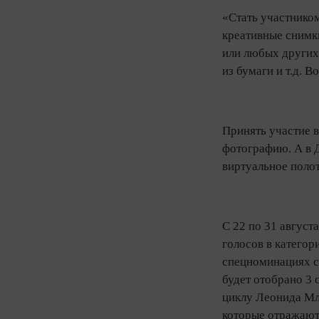
«Стать участнико
креативные снимки
или любых других
из бумаги и т.д. 
Принять участие в
фотографию. А в 
виртуальное поло
С 22 по 31 август
голосов в категор
спецноминациях с
будет отобрано 3
циклу Леонида Мл
которые отражают