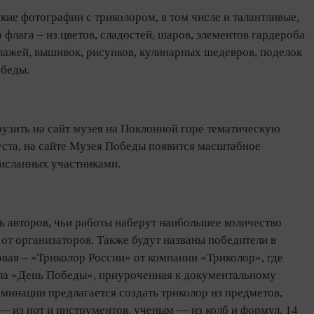
е фотографии с триколором, в том числе и талантливые,
флага – из цветов, сладостей, шаров, элементов гардероба
лажей, вышивок, рисунков, кулинарных шедевров, поделок
обеды.
рузить на сайт музея на Поклонной горе тематическую
уста, на сайте Музея Победы появится масштабное
рисланных участниками.
ь авторов, чьи работы наберут наибольшее количество
от организаторов. Также будут названы победители в
вая – «Триколор России» от компании «Триколор», где
ала «День Победы», приуроченная к документальному
инации предлагается создать триколор из предметов,
— из нот и инструментов, ученым — из колб и формул. 14