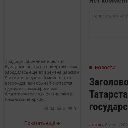
Нет коммен
Традиция обменивать белые
бумажные цветы на пожертвования
НОВОСТИ
зародилась ещё во времена царской
России, и на данный момент этот
Заголово
возрожденный обычай считается
одним из самых красивых
Татарст
благотворительных фестивалей в
Казанской епархии.
государс
94
0
0
Показать ещё ➜
admin,
6 Июль 2026