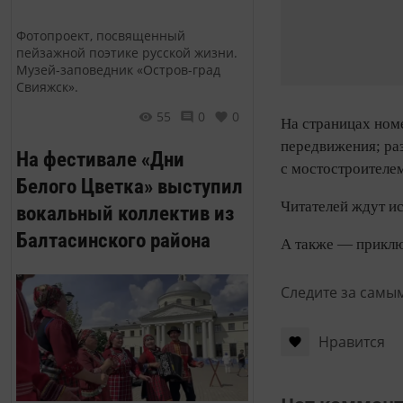
Фотопроект, посвященный
пейзажной поэтике русской жизни.
Музей-заповедник «Остров-град
Свияжск».
55
0
0
На страницах ном
передвижения; ра
На фестивале «Дни
с мостостроителе
Белого Цветка» выступил
Читателей ждут и
вокальный коллектив из
Балтасинского района
А также — приключ
Следите за самы
Нравится