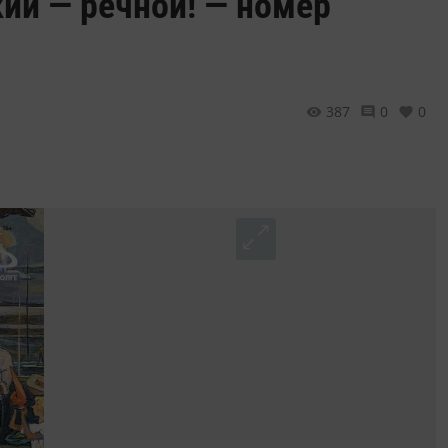
ий — речной! — номер
387
0
0