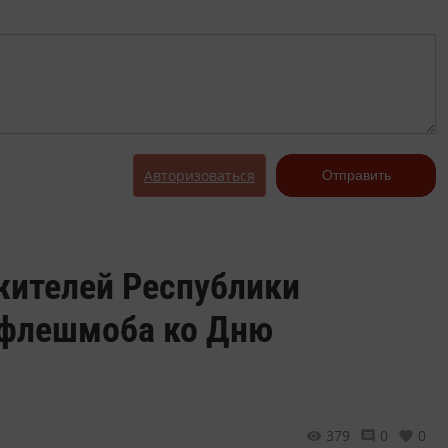
Авторизоваться
Отправить
жителей Республики
-флешмоба ко Дню
379
0
0