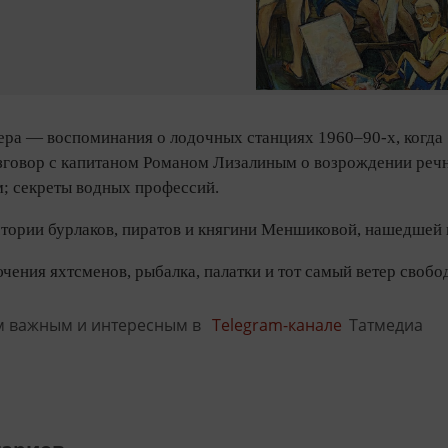
ера — воспоминания о лодочных станциях 1960–90-х, когда
зговор с капитаном Романом Лизалиным о возрождении речн
м; секреты водных профессий.
стории бурлаков, пиратов и княгини Меншиковой, нашедшей 
ения яхтсменов, рыбалка, палатки и тот самый ветер свобо
м важным и интересным в
Telegram-канале
Татмедиа