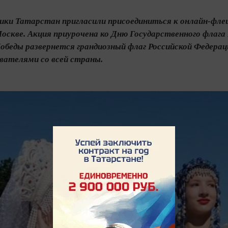
ики Татарстан пригласили присоединиться к онлайн-фле
оскве. Акция приурочена ко Дню Государственного флага
обеды развернется грандиозный флаг Российской Федера
вателями со всей страны.