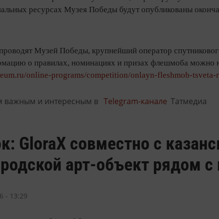
иальных ресурсах Музея Победы будут опубликованы оконча
роводят Музей Победы, крупнейший оператор спутникового
ацию о правилах, номинациях и призах флешмоба можно н
seum.ru/online-programs/competition/onlayn-fleshmob-tsveta-
м важным и интересным в
Telegram-канале
Татмедиа
к: GloraX совместно с каза
родской арт-объект рядом с
 - 13:29