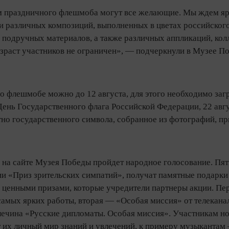
м праздничного флешмоба могут все желающие. Мы ждем ярки
 различных композиций, выполненных в цветах российского 
 подручных материалов, а также различных аппликаций, кол
Возраст участников не ограничен», — подчеркнули в Музее П
о флешмобе можно до 12 августа, для этого необходимо заг
День Государственного флага Российской Федерации, 22 авг
тно государственного символа, собранное из фотографий, п
а на сайте Музея Победы пройдет народное голосование. Пят
ии «Приз зрительских симпатий», получат памятные подарки 
 ценными призами, которые учредители партнеры акции. Пер
 самых ярких работы, вторая — «Особая миссия» от телекан
ечина «Русские дипломаты. Особая миссия». Участникам ном
 их личный мир знаний и увлечений, к примеру музыкантам 