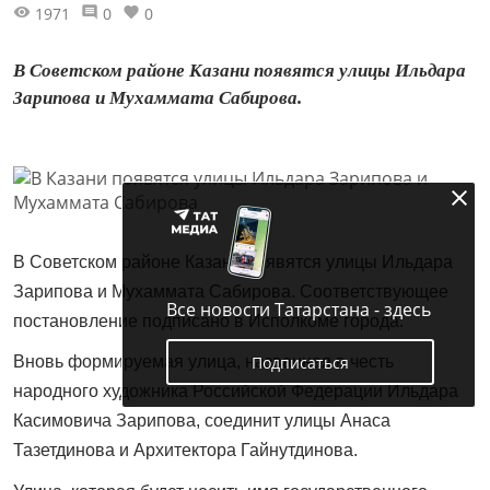
1971
0
0
В Советском районе Казани появятся улицы Ильдара
Зарипова и Мухаммата Сабирова.
В Советском районе Казани появятся улицы Ильдара
Зарипова и Мухаммата Сабирова. Соответствующее
Все новости Татарстана - здесь
постановление подписано в Исполкоме города.
Подписаться
Вновь формируемая улица, названная в честь
народного художника Российской Федерации Ильдара
Касимовича Зарипова, соединит улицы Анаса
Тазетдинова и Архитектора Гайнутдинова.