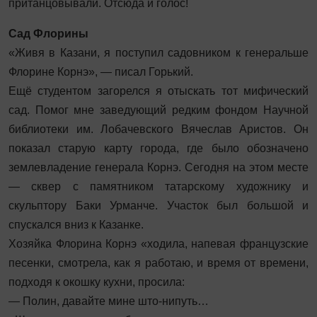
пританцовывали. Отсюда и голос!
Сад Флорины
«Живя в Казани, я поступил садовником к генеральше
Флорине Корнэ», — писал Горький.
Ещё студентом загорелся я отыскать тот мифический
сад. Помог мне заведующий редким фондом Научной
библиотеки им. Лобачевского Вяче­слав Аристов. Он
показал старую карту города, где было обозначено
землевладение генерала Корнэ. Сегодня на этом месте
— сквер с памятником татарскому художнику и
скульптору Баки Урманче. Участок был большой и
спускался вниз к Казанке.
Хозяйка Флорина Корнэ «ходила, напевая французские
песенки, смотрела, как я работаю, и время от времени,
подходя к окошку кухни, просила:
— Полин, давайте мине што‑ни­путь…