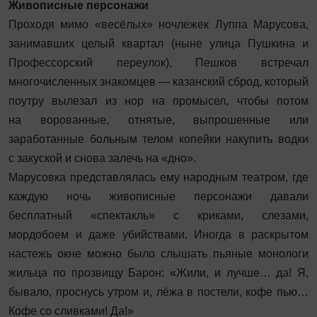
Живописные персонажи
Проходя мимо «весёлых» ночлежек Луппа Марусова,
занимавших целый квартал (ныне улица Пушкина и
Профессорский переулок), Пешков встречал
многочисленных знакомцев — казанский сброд, который
поутру вылезал из нор на промысел, чтобы потом
на ворованные, отнятые, выпрошенные или
заработанные больным телом копейки накупить водки
с закуской и снова залечь на «дно».
Марусовка представлялась ему народным театром, где
каждую ночь живописные персонажи давали
бесплатный «спектакль» с криками, слезами,
мордобоем и даже убийствами. Иногда в раскрытом
настежь окне можно было слышать пьяные монологи
жильца по прозвищу Барон: «Жили, и лучше… да! Я,
бывало, проснусь утром и, лёжа в постели, кофе пью…
Кофе со сливками! Да!»