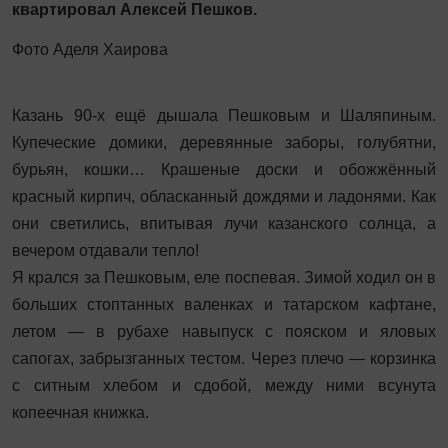
квартировал Алексей Пешков.
Фото Аделя Хаирова
Казань 90-х ещё дышала Пешковым и Шаляпиным.
Купеческие домики, деревянные заборы, голубятни,
бурьян, кошки… Крашеные доски и обожжённый
красный кирпич, обласканный дождями и ладонями. Как
они светились, впитывая лучи казанского солнца, а
вечером отдавали тепло!
Я крался за Пешковым, еле поспевая. Зимой ходил он в
больших стоптанных валенках и татарском кафтане,
летом — в рубахе навыпуск с пояском и яловых
сапогах, забрызганных тестом. Через плечо — корзинка
с ситным хлебом и сдобой, между ними всунута
копеечная книжка.