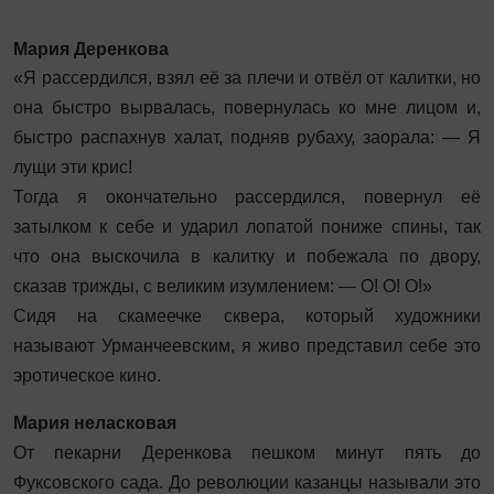
Мария Деренкова
«Я рассердился, взял её за плечи и отвёл от калитки, но
она быстро вырвалась, повернулась ко мне лицом и,
быстро распахнув халат, подняв рубаху, заорала: — Я
лущи эти крис!
Тогда я окончательно рассердился, повернул её
затылком к себе и ударил лопатой пониже спины, так
что она выскочила в калитку и побежала по двору,
сказав трижды, с великим изумлением: — О! О! О!»
Сидя на скамеечке сквера, который художники
называют Урманчеевским, я живо представил себе это
эротическое кино.
Мария неласковая
От пекарни Деренкова пешком минут пять до
Фуксовского сада. До революции казанцы называли это