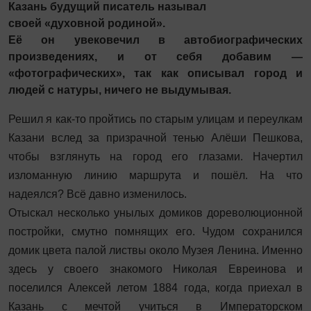
Казань будущий писатель называл
своей «духовной родиной».
Её он увековечил в автобиографических
произведениях,
и от себя добавим —
«фотографических», так как описывал город и
людей с натуры, ничего не выдумывая.
Решил я как-то пройтись по старым улицам и переулкам
Казани вслед за призрачной тенью Алёши Пешкова,
чтобы взглянуть на город его глазами. Начертил
изломанную линию маршрута и пошёл. На что
надеялся? Всё давно изменилось.
Отыскал несколько унылых домиков дореволюционной
постройки, смутно помнящих его. Чудом сохранился
домик цвета палой листвы около Музея Ленина. Именно
здесь у своего знакомого Николая Евреинова и
поселился Алексей летом 1884 года, когда приехал в
Казань с мечтой учиться в Императорском