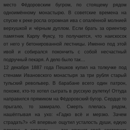
место Фёдоровским бугром, по стоящему рядом
одноимённому монастырю. В советские времена на
спуске к реке росла огромная ива с опалённой молнией
верхушкой и чёрным дуплом. Если брать за ориентир
памятник Карлу Фуксу, то получается, что наис­косок
от него у бетонированной лестницы. Именно под этой
ивой и собирался покончить с собой несчастный
подручный пекаря. А дело было так…
12 декабря 1887 года Пешков купил на толкучке под
стенами Ивановского монастыря за три рубля старый
тульский револьвер. В барабане всего один патрон,
похоже, кто-то хотел сыграть в русскую рулетку! Оттуда
направился прямиком на Фёдоровский бугор. Сердце то
прыгало, то замирало. Смерть плелась рядом,
нашёптывая на ухо: «Гадко всё и мерзко. Зачем
страдать?» «Я впервые ощутил усталость души, едкую