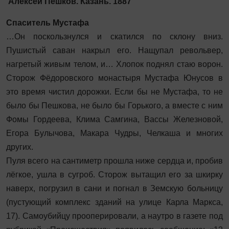
Алексей Пешков. Казань. 1887
Спаситель Мустафа
…Он поскользнулся и скатился по склону вниз.
Пушистый саван накрыл его. Нащупал револьвер,
нагретый живым телом, и… Хлопок поднял стаю ворон.
Сторож Фёдоровского монастыря Мустафа Юнусов в
это время чистил дорожки. Если бы не Мустафа, то не
было бы Пешкова, не было бы Горького, а вместе с ним
Фомы Гордеева, Клима Самгина, Вассы Железновой,
Егора Булычова, Макара Чудры, Челкаша и многих
других.
Пуля всего на сантиметр прошла ниже сердца и, пробив
лёгкое, ушла в сугроб. Сторож вытащил его за шкирку
наверх, погрузил в сани и погнал в Земскую больницу
(пустующий комплекс зданий на улице Карла Маркса,
17). Самоубийцу прооперировали, а наутро в газете под