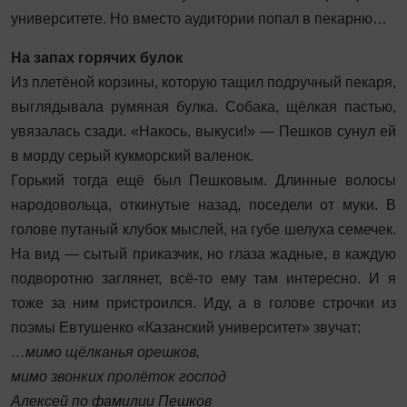
университете. Но вместо аудитории попал в пекарню…
На запах горячих булок
Из плетёной корзины, которую тащил подручный пекаря,
выглядывала румяная булка. Собака, щёлкая пастью,
увязалась сзади. «Накось, выкуси!» — Пешков сунул ей
в морду серый кукморский валенок.
Горький тогда ещё был Пешковым. Длинные волосы
народовольца, откинутые назад, поседели от муки. В
голове путаный клубок мыслей, на губе шелуха семечек.
На вид — сытый приказчик, но глаза жадные, в каждую
подворотню заглянет, всё-то ему там интересно. И я
тоже за ним пристроился. Иду, а в голове строчки из
поэмы Евтушенко «Казанский университет» звучат:
…мимо щёлканья орешков,
мимо звонких пролёток господ
Алексей по фамилии Пешков