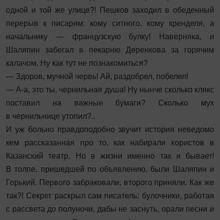
одной и той же улице?! Пешков заходил в обеденный
перерыв к писарям: кому ситного, кому кренделя, а
начальнику — французскую булку! Наверняка, и
Шаляпин забегал в пекарню Деренкова за горячим
калачом. Ну как тут не познакомиться?
— Здоров, мучной червь! Ай, раздобрел, побелел!
— А-а, это ты, чернильная душа! Ну нынче сколько клякс
поставил на важные бумаги? Сколько мух
в чернильнице утопил?..
И уж больно правдоподобно звучит история неведомо
кем рассказанная про то, как набирали хористов в
Казанский театр. Но в жизни именно так и бывает!
В толпе, пришедшей по объявлению, были Шаляпин и
Горький. Первого забраковали, второго приняли. Как же
так?! Секрет раскрыл сам писатель: булочники, работая
с рассвета до полуночи, дабы не заснуть, орали песни и