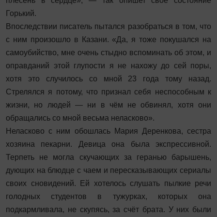
плесень в сердце», — так опишет своё состояние
Горький.
Впоследствии писатель пытался разобраться в том, что
с ним произошло в Казани. «Да, я тоже покушался на
самоубийство, мне очень стыдно вспоминать об этом, и
оправданий этой глупости я не нахожу до сей поры,
хотя это случилось со мной 23 года тому назад.
Стрелялся я потому, что признал себя неспособным к
жизни, но людей — ни в чём не обвинял, хотя они
обращались со мной весьма неласково».
Неласково с ним обошлась Мария Деренкова, сестра
хозяина пекарни. Девица она была экспрессивной.
Терпеть не могла скучающих за геранью барышень,
дующих на блюдце с чаем и пересказывающих сериалы
своих сновидений. Ей хотелось слушать пылкие речи
голодных студентов в тужурках, которых она
подкармливала, не скупясь, за счёт брата. У них были