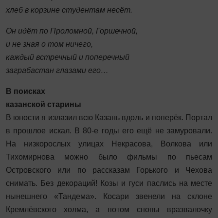
хлеб в корзине студентам несёт.
Он идёт по Проломной, Горшечной,
и не зная о том ничего,
каждый встречный и поперечный
заграбастан глазами его…
В поисках
казанской старины
В юности я излазил всю Казань вдоль и поперёк. Портал
в прошлое искал. В 80-е годы его ещё не замуровали.
На низкорослых улицах Некрасова, Волкова или
Тихомирнова можно было фильмы по пьесам
Островского или по рассказам Горького и Чехова
снимать. Без декораций! Козы и гуси паслись на месте
нынешнего «Тандема». Косари звенели на склоне
Кремлёвского холма, а потом снопы вразвалочку