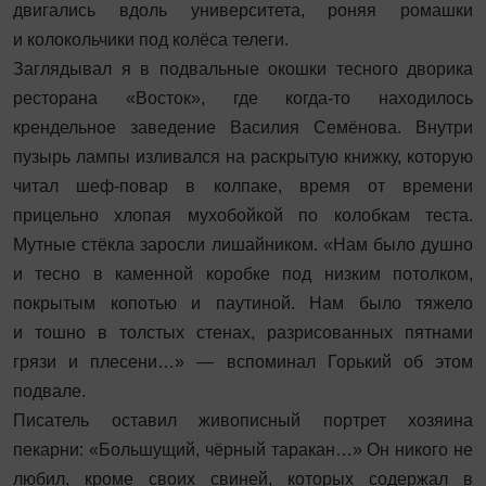
двигались вдоль университета, роняя ромашки
и колокольчики под колёса телеги.
Заглядывал я в подвальные окошки тесного дворика
ресторана «Восток», где когда-то находилось
крендельное заведение Василия Семёнова. Внутри
пузырь лампы изливался на раскрытую книжку, которую
читал шеф-повар в колпаке, время от времени
прицельно хлопая мухобойкой по колобкам теста.
Мутные стёкла заросли лишайником. «Нам было душно
и тесно в каменной коробке под низким потолком,
покрытым копотью и паутиной. Нам было тяжело
и тошно в толстых стенах, разрисованных пятнами
грязи и плесени…» — вспоминал Горький об этом
подвале.
Писатель оставил живописный портрет хозяина
пекарни: «Большущий, чёрный таракан…» Он никого не
любил, кроме своих свиней, которых содержал в