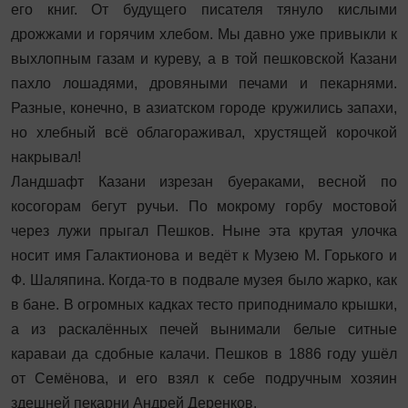
его книг. От будущего писателя тянуло кислыми
дрожжами и горячим хлебом. Мы давно уже привыкли к
выхлопным газам и куреву, а в той пешковской Казани
пахло лошадями, дровяными печами и пекарнями.
Разные, конечно, в азиатском городе кружились запахи,
но хлебный всё обла­гораживал, хрустящей корочкой
накрывал!
Ландшафт Казани изрезан буераками, весной по
косогорам бегут ручьи. По мокрому горбу мостовой
через лужи прыгал Пешков. Ныне эта крутая улочка
носит имя Галактионова и ведёт к Музею М. Горького и
Ф. Шаляпина. Когда-то в подвале музея было жарко, как
в бане. В огромных кадках тесто приподнимало крышки,
а из раскалённых печей вынимали белые ситные
караваи да сдобные калачи. Пешков в 1886 году ушёл
от Семёнова, и его взял к себе подручным хозяин
здешней пекарни Андрей Деренков.