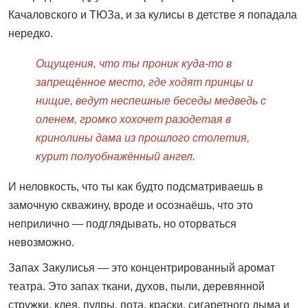
Качаловского и ТЮЗа, и за кулисы в детстве я попадала
нередко.
Ощущения, что ты проник куда‑
то
в
запрещённое
место,
где
ходят
принцы
и
нищие,
ведут
неспешные
беседы
медведь
с
оленем,
громко
хохочет
разодетая
в
кринолины
дама
из
прошлого
столетия,
курит
полуобнажённый ангел.
И неловкость, что ты как будто подсматриваешь в
замочную скважину, вроде и осознаёшь, что это
неприлично — подглядывать, но оторваться
невозможно.
Запах Закулисья — это концентрированный аромат
театра. Это запах ткани, духов, пыли, деревянной
стружки, клея, пудры, пота, краски, сигаретного дыма и