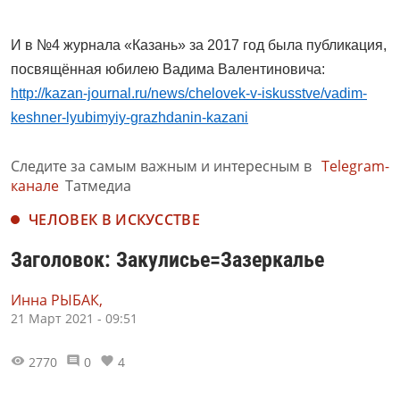
И в №4 журнала «Казань» за 2017 год была публикация,
посвящённая юбилею Вадима Валентиновича:
http://kazan-journal.ru/news/chelovek-v-iskusstve/vadim-
keshner-lyubimyiy-grazhdanin-kazani
Следите за самым важным и интересным в
Telegram-
канале
Татмедиа
ЧЕЛОВЕК В ИСКУССТВЕ
Заголовок: Закулисье=Зазеркалье
Инна РЫБАК,
21 Март 2021 - 09:51
2770
0
4