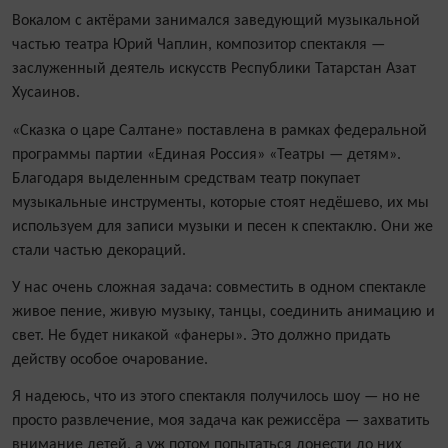
Вокалом с актёрами занимался заведующий музыкальной
частью театра Юрий Чаплин, композитор спектакля —
заслуженный деятель искусств Респуб­лики Татарстан Азат
Хусаинов.
«Сказка о царе Салтане» поставлена в рамках федеральной
программы партии «Единая Россия» «Театры — детям».
Благодаря выделенным средствам театр покупает
музыкальные инструменты, которые стоят недёшево, их мы
используем для записи музыки и песен к спектаклю. Они же
стали частью декораций.
У нас очень сложная задача: совместить в одном спектакле
живое пение, живую музыку, танцы, соединить анимацию и
свет. Не будет никакой «фанеры». Это должно придать
действу особое очарование.
Я надеюсь, что из этого спектакля получилось шоу — но не
просто развлечение, моя задача как режиссёра — захватить
внимание детей, а уж потом попытаться донести до них