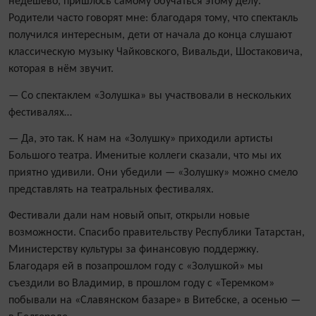
недёшево, пришлось самому обучаться этому делу.
Родители часто говорят мне: благодаря тому, что спектакль
получился интересным, дети от начала до конца слушают
классическую музыку Чайковского, Вивальди, Шостаковича,
которая в нём звучит.
— Со спектаклем «Золушка» вы участвовали в нескольких
фестивалях…
— Да, это так. К нам на «Золушку» приходили артисты
Большого театра. Именитые коллеги сказали, что мы их
приятно удивили. Они убедили — «Золушку» можно смело
представлять на театральных фестивалях.
Фестивали дали нам новый опыт, открыли новые
возможности. Спасибо правительству Республики Татарстан,
Министерству культуры за финансовую поддержку.
Благодаря ей в позапрошлом году с «Золушкой» мы
съездили во Владимир, в прошлом году с «Теремком»
побывали на «Славянском базаре» в Витебске, а осенью —