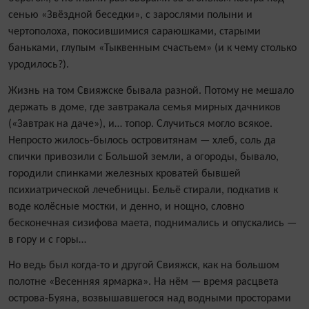
сенью «Звёздной беседки», с зарослями полыни и
чертополоха, покосившимися сараюшками, старыми
баньками, глупым «Тыквенным счастьем» (и к чему столько
уродилось?).
Жизнь на том Свияжске бывала разной. Потому не мешало
держать в доме, где завтракала семья мирных дачников
(«Завтрак на даче»), и… топор. Случиться могло всякое.
Непросто жилось-былось островитянам — хлеб, соль да
спички привозили с Большой земли, а огороды, бывало,
городили спинками железных кроватей бывшей
психиатрической лечебницы. Бельё стирали, подкатив к
воде колёсные мостки, и денно, и нощно, словно
бесконечная сизифова маета, поднимались и опускались —
в гору и с горы…
Но ведь был когда-то и другой Свияжск, как на большом
полотне «Весенняя ярмарка». На нём — время расцвета
острова-Буяна, возвышавшегося над водными просторами