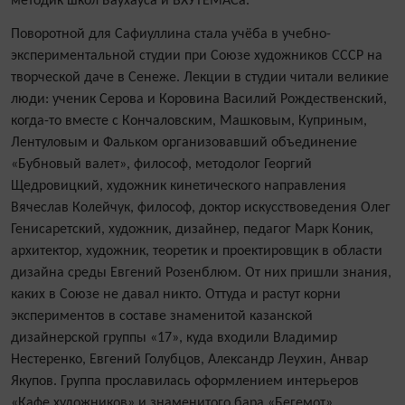
методик школ Баухауса и ВХУТЕМАСа.
Поворотной для Сафиуллина стала учёба в учебно-
экспериментальной студии при Союзе художников СССР на
творческой даче в Сенеже. Лекции в студии читали великие
люди: ученик Серова и Коровина Василий Рождественский,
когда-то вместе с Кончаловским, Машковым, Куприным,
Лентуловым и Фальком организовавший объединение
«Бубновый валет», философ, методолог Георгий
Щедровицкий, художник кинетического направления
Вячеслав Колейчук, философ, доктор искусствоведения Олег
Генисаретский, художник, дизайнер, педагог Марк Коник,
архитектор, художник, теоретик и проектировщик в области
дизайна среды Евгений Розенблюм. От них пришли знания,
каких в Союзе не давал никто. Оттуда и растут корни
экспериментов в составе знаменитой казанской
дизайнерской группы «17», куда входили Владимир
Нестеренко, Евгений Голубцов, Александр Леухин, Анвар
Якупов. Группа прославилась оформлением интерьеров
«Кафе художников» и знаменитого бара «Бегемот».