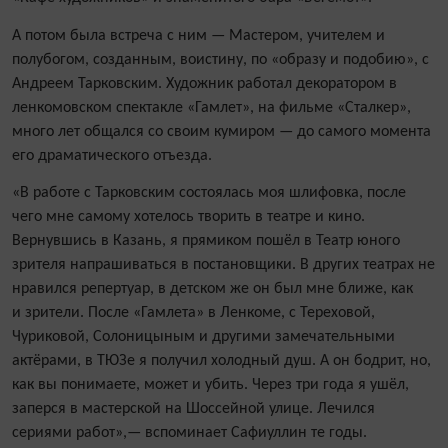
А потом была встреча с ним — Мастером, учителем и
полубогом, созданным, воистину, по «образу и подобию», с
Андреем Тарковским. Художник работал декоратором в
ленкомовском спектакле «Гамлет», на фильме «Сталкер»,
много лет общался со своим кумиром — до самого момента
его драматического отъезда.
«В работе с Тарковским состоялась моя шлифовка, после
чего мне самому хотелось творить в театре и кино.
Вернувшись в Казань, я прямиком пошёл в Театр юного
зрителя напрашиваться в постановщики. В других театрах не
нравился репертуар, в детском же он был мне ближе, как
и зрители. После «Гамлета» в Ленкоме, с Тереховой,
Чуриковой, Солоницыным и другими замечательными
актёрами, в ТЮЗе я получил холодный душ. А он бодрит, но,
как вы понимаете, может и убить. Через три года я ушёл,
заперся в мастерской на Шоссейной улице. Лечился
сериями работ»,— вспоминает Сафиуллин те годы.