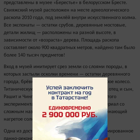
представлены в музее «Берестье» в белорусском Бресте.
Свияжский музей расположен на месте археологического
раскопа 2010 года, под землёй внутри искусственного холма.
Все экспонаты — остатки срубов, деревянные мостовые,
детали жилищ — расположены на разной высоте, в
зависимости от «возраста» дерева. Площадь раскопа
составляет около 900 квадратных метров, найдено там было
более 140 тысяч предметов!
Вход в музей имитирует срез земли со слоями породы, в
которых застыли осколки времени — остатки деревянного
города, брёвна старинного угличского леса, старое колесо.
Титаническую декораторскую работу проделали отец и сын,
Рашит и Чингиз Сафиуллины. Специально для этого
экспериментальным способом был создан материал со
сложным названием, но по ощущениям напоминающий
нагретое солнцем окаменелое дерево.
Одна из достопримечательностей музея — анимированное
панно-реконструкция «Свияжск XVII века», целая