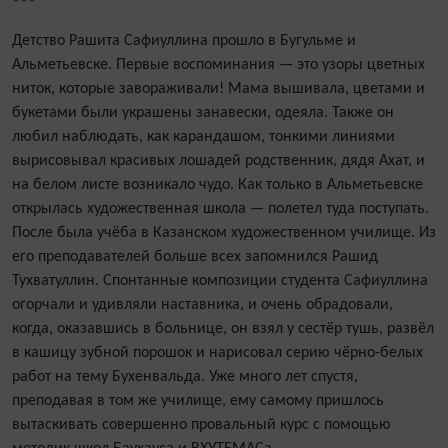
***
Детство Рашита Сафиуллина прошло в Бугульме и
Альметьевске. Первые воспоминания — это узоры цветных
ниток, которые завораживали! Мама вышивала, цветами и
букетами были украшены занавески, одеяла. Также он
любил наблюдать, как карандашом, тонкими линиями
вырисовывал красивых лошадей родственник, дядя Ахат, и
на белом листе возникало чудо. Как только в Альметьевске
открылась художественная школа — полетел туда поступать.
После была учёба в Казанском художественном училище. Из
его преподавателей больше всех запомнился Рашид
Тухватуллин. Спонтанные композиции студента Сафиуллина
огорчали и удивляли наставника, и очень обрадовали,
когда, оказавшись в больнице, он взял у сестёр тушь, развёл
в кашицу зубной порошок и нарисовал серию чёрно-белых
работ на тему Бухенвальда. Уже много лет спустя,
преподавая в том же училище, ему самому пришлось
вытаскивать совершенно провальный курс с помощью