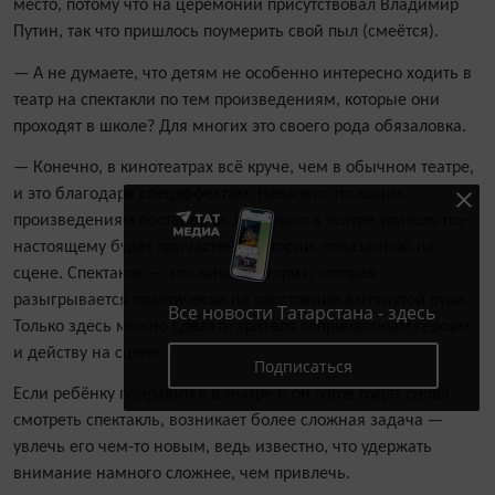
место, потому что на церемонии присутствовал Владимир
Путин, так что пришлось поумерить свой пыл (смеётся).
— А не думаете, что детям не особенно интересно ходить в
театр на спектакли по тем произведениям, которые они
проходят в школе? Для многих это своего рода обязаловка.
— Конечно, в кинотеатрах всё круче, чем в обычном театре,
и это благодаря спецэффектам. Неважно, по каким
произведениям постановки. Но только в театре зритель по-
настоящему будет причастен к истории, показанной на
сцене. Спектакль — это живая история, которая
разыгрывается практически на расстоянии вытянутой руки.
Все новости Татарстана - здесь
Только здесь можно сделать зрителя сопричастным героям
и действу на сцене.
Подписаться
Если ребёнку понравится в театре и он готов будет снова
смотреть спектакль, возникает более сложная задача —
увлечь его чем-то новым, ведь известно, что удержать
внимание намного сложнее, чем привлечь.