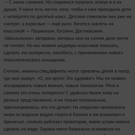
— С ними сложнее. Но стараемся получить отзвук и в их
душах. У меня есть мечта: хочу, чтобы к нам приходили дети
с четвёртого по десятый класс. Детские спектакли они уже не
смотрят, а взрослые — ещё рано. Хочется завлечь их
классикой — Пушкиным, Гоголем, Достоевским.
«Школьными» авторами, которых они на самом деле почти
не читают. Но мы можем шедевры классиков показать,
сделать это интересно, неизбито, с применением нового
технологического оснащения.
Считаю, именно спецэффекты могут привлечь детей в театр,
где они скажут: «О, это круто! Это здорово!» Мы не можем
игнорировать новые веяния, новые технологии. Мне и
самому это очень интересно! С удовольствием хожу на
разные представления, и не только театральные,
присматриваюсь, кто что делает. На открытии чемпионата
мира по водным видам спорта в Казани я аж вскакивал и
примечал, сколько работает проекторов, какие штуки можно
сделать на воде. Охрана меня буквально усаживала на