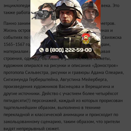
энциклопедия жизни деревянной крепости XVII века. Это
также работа Рашита Сафиуллина.
Панно занимает стену длиной более двадцати метров.
Жизнь острова реконструирована в бытовых сценах и
событиях по описаниям Писцовой книги города Свияжска
1565–1567 годов, историческим планам и гравюрам,
материалам археологических раскопок. Воссоздавая
строения, одежду, бытовые и ремесленные сюжеты,
художник опирался на рисунки и описания «Домостроя»
протопопа Сильвестра, рисунки и гравюры Адама Олеария,
Сигизмунда Герберштейна, Августина Мейерберга,
произведения художников Васнецова и Верещагина и
другие источники. Действо с участием более четырёхсот
пятидесяти(!) персонажей, каждый из которых прорисован
тщательнейшим образом, выполнено в технике
перекладной и классической анимации и происходит по
закольцованному сценарию, таким образом, что зрители
видят непрерывный сюжет.