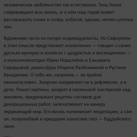
человеческое любопытство так естественно. Тень Гения
сопровождает всю жизнь, и о нём наш герой может
рассказывать снова и снова, избегая, однако, мелко-суетных
тем.
Художники часто по натуре индивидуалисты. Но Сафиуллин
в этом смысле представляет исключение — говорит о своих
друзьях-кумирах и коллегах с щедростью и восхищением —
о мультипликаторах Юрии Норштейне и Елизавете
Скворцовой, режиссёрах Марине Разбежкиной и Рустаме
Хамдамове. О себе же, напротив,— он крайне
немногословен. Энергию направляет не в рефлексию, а в
дело. Пишет картины, колдует в маленькой мастерской над
эмалями, придумывает рецепты составов для
декорационных работ, запечатлевает на камеру
окружающий мир. Его жизнь напоминает медитацию, а сам
он, полуулыбкой и прищуром азиатских глаз — буддийского
ламу.