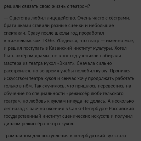
решили связать свою жизнь с театром?
— С детства любил лицедейство. Очень часто с сёстрами,
братишками ставили разные сценки и небольшие
спектакли. Сразу после школы год проработал
в нижнекамском ТЮЗе. Убедился, что театр — именно моё,
и решил поступать в Казанский институт культуры. Хотел
быть актёром драмы, но в тот год учеников набирали
мастера из театра кукол «Экият». Сначала сильно
расстроился, но во время учёбы полюбил куклу. Проникся
искусством театра кукол и сейчас хочу продолжать работать
только в нём. Так случилось, что пришлось перевестись на
обучение по специальности «режиссёр любительского
театра», но любовь к куклам никуда не делась. А несколько
лет назад я заочно окончил в Санкт-Петербурге Российский
государственный институт сценических искусств и получил
диплом режиссёра театра кукол.
Трамплином для поступления в петербургский вуз стала