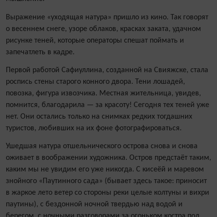
Выражение «уходящая натура» пришло из кино. Так говорят
о весеннем снеге, узоре облаков, красках заката, удачном
рисунке теней, которые операторы спешат поймать и
запечатлеть в кадре.
Первой работой Сафиуллина, созданной на Свияжске, стала
роспись стены старого конного двора. Тени лошадей,
повозка, фигура извозчика. Местная жительница, увидев,
помнится, благодарила — за красоту! Сегодня тех теней уже
нет. Они остались только на снимках редких то­гдашних
туристов, любивших на их фоне фотографироваться.
Ушедшая натура отшельнического острова снова и снова
оживает в воображении художника. Остров предстаёт таким,
каким мы не увидим его уже нико­гда. С кисеёй и маревом
знойного «Паутинного сада» (бывает здесь такое: приносит
в жаркое лето ветер со стороны реки целые колтуны и вихри
паутины), с бездонной ночной твердью над водой и
берегом, с ночными разговорами за огоньком костра под