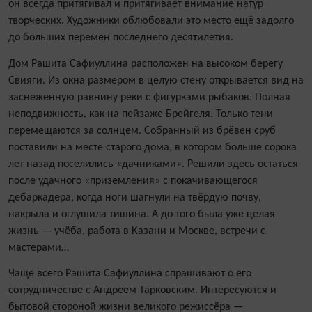
он всегда притягивал и притягивает внимание натур
творческих. Художники облюбовали это место ещё задолго
до больших перемен последнего десятилетия.
Дом Рашита Сафиуллина расположен на высоком берегу
Свияги. Из окна размером в целую стену открывается вид на
заснеженную равнину реки с фигурками рыбаков. Полная
неподвижность, как на пейзаже Брейгеля. Только тени
перемещаются за солнцем. Собранный из брёвен сруб
поставили на месте старого дома, в котором больше сорока
лет назад поселились «дачниками». Решили здесь остаться
после удачного «приземления» с покачивающегося
дебаркадера, когда ноги шагнули на твёрдую почву,
накрыла и оглушила тишина. А до того была уже целая
жизнь — учёба, работа в Казани и Москве, встречи с
мастерами…
Чаще всего Рашита Сафиуллина спрашивают о его
сотрудничестве с Андреем Тарковским. Интересуются и
бытовой стороной жизни великого режиссёра —