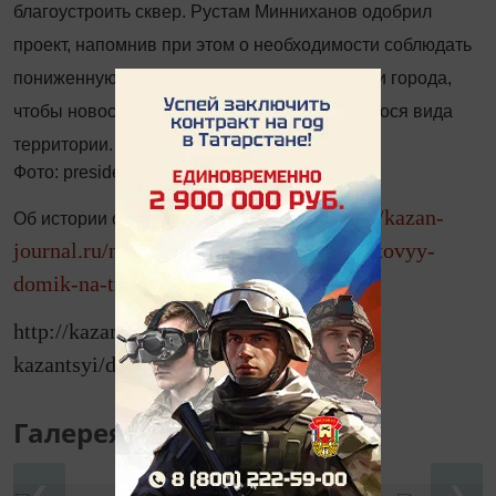
благоустроить сквер. Рустам Минниханов одобрил
проект, напомнив при этом о необходимости соблюдать
пониженную этажность в исторической части города,
чтобы новостройка не нарушала сложившегося вида
территории.
Фото: president.tatar.ru
http://kazan-
Об истории старинного дома читайте:
journal.ru/news/kazan-i-kazantsyi/granatovyy-
domik-na-tretey-gore
http://kazan-journal.ru/news/kazan-i-
kazantsyi/dom-moego-detstva
Галерея
❮
❯