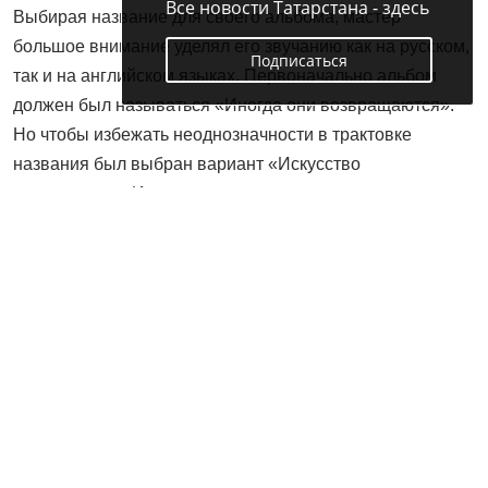
Все новости Татарстана - здесь
Выбирая название для своего альбома, мастер
большое внимание уделял его звучанию как на русском,
Подписаться
так и на английском языках. Первоначально альбом
должен был называться «Иногда они возвращаются».
Но чтобы избежать неоднозначности в трактовке
названия был выбран вариант «Искусство
присутствия». Искусство присутствовать в
определённом месте и знать, что ты не зря оказался
здесь, в этом месте, именно сейчас.
Фарит Губаев выразил огромную благодарность
Максиму Андрееву, директору издательского дома
«Логос», который помог с печатью альбома.
Редакция журнала «Казань» от всей души поздравляет
Фарита Саитовича с выходом персонального альбома.
Он неоднократно становился героем публикаций в
нашем журнале, вот ссылки на некоторые из них: