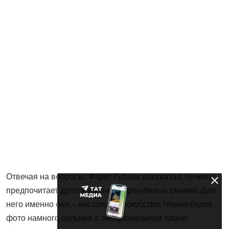
Отвечая на вопросы, Фарит Губаев рассказал, почему
предпочитает делать именно чёрно-белые снимки. Для
него именно они – настоящее искусство. Чёрно-белое
фото намного сильнее в эмоциональном плане.