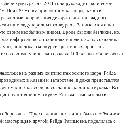
 сфере культуры, а с 2011 года руководит творческой
й». Под её чутким присмотром казанцы, начиная
 различные направления декоративно-прикладного
ийских и международных конкурсов. Занимаются они и
-то своим необычным видом. Вроде бы они безликие, но,
ирала информацию о традициях и правилах их создания,
ьтуры, победила в конкурсе креативных проектов
сте со своими учениками создала 100 разных обереговых и
владельцев на разных континентах земного шара. Райда
роводимых в Казани и Татарстане, и даже представляла
ысячи мастер-классов по созданию народной куклы. «Все
иционную тряпичную куклу. Есть же замечательная
и обереговые. При создании последних было необходимо
ой мастерицы к другой. Райда Фагимовна поделилась с