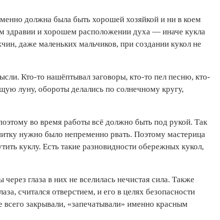
еменно должна была быть хорошей хозяйкой и ни в коем
ром здравии и хорошем расположении духа — иначе кукла
чин, даже маленьких мальчиков, при создании кукол не
сли. Кто-то нашёптывал заговоры, кто-то пел песню, кто-
тущую луну, обороты делались по солнечному кругу,
 поэтому во время работы всё должно быть под рукой. Так
 нитку нужно было непременно рвать. Поэтому мастерица
утить куклу. Есть такие разновидности обережных кукол,
 через глаза в них не вселилась нечистая сила. Также
лаза, считался отверстием, и его в целях безопасности
е всего закрывали, «запечатывали» именно красным