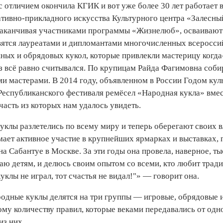
 отличием окончила КГИК и вот уже более 30 лет работает в
ативно-прикладного искусства Культурного центра «Залесны
 заканчивая участниками программы «Жизнелюб», осваивают
овятся лауреатами и дипломантами многочисленных всеросс
ных и обрядовых кукол, которые привлекли мастерицу когда
аз всё равно считывался. По крупицам Райда Фагимовна соб
и мастерами. В 2014 году, объявленном в России Годом кул
Респуб­ликанского фестиваля ремёсел «Народная кукла» вме
часть из которых нам удалось увидеть.
уклы разлетелись по всему миру и теперь оберегают своих 
ет активное участие в крупнейших ярмарках и выставках, п
а Сабантуе в Москве. За эти годы она провела, наверное, т
аю детям, и делюсь своим опытом со всеми, кто любит трад
уклы не играл, тот счастья не видал!"» — говорит она.
одные куклы делятся на три группы — игровые, обрядовые 
му количеству правил, которые веками передавались от одн
из них.