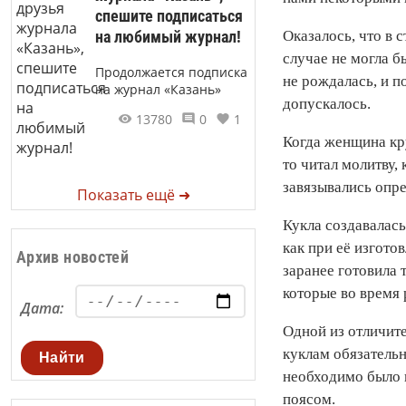
спешите подписаться
на любимый журнал!
Оказалось, что в 
случае не могла 
Продолжается подписка
не рождалась, и п
на журнал «Казань»
допускалось.
13780
0
1
Когда женщина кру
то читал молитву,
завязывались опр
Показать ещё ➜
Кукла создавалась
как при её изгото
Архив новостей
заранее готовила 
которые во время 
Дата:
Одной из отличите
куклам обязательн
Найти
необходимо было 
поясом.