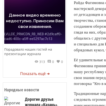
Райда Фагимовна с
мастерской декор
от детсадовцев и
творчества, стан
созданием обереж
глядя на них, обр
общалась с другим
и специально для 
Порадовало наших гостей на
обрядовых кукол, 
презентации журнала
Её удивительные к
313
0
0
Фагимовна принима
нашу республику н
Показать ещё ➜
свои знания перед
поговорка "Кто в к
Народные новости
Традиционные нар
Дорогие друзья
следовать огромно
журнала «Казань»,
нами некоторыми 