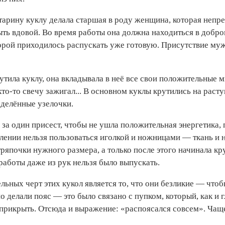
старину куклу делала старшая в роду женщина, которая непр
быть вдовой. Во время работы она должна находиться в доб
орой приходилось распускать уже готовую. Присутствие муж
тила куклу, она вкладывала в неё все свои положительные мы
 кто‑то свечу зажигал... В основном куклы крутились на рас
еделённые узелочки.
 за один присест, чтобы не ушла положительная энергетика,
влении нельзя пользоваться иголкой и ножницами — ткань и
тряпочки нужного размера, а только после этого начинала кр
работы даже из рук нельзя было выпускать.
льных черт этих кукол является то, что они безликие — чтобы
о делали пояс — это было связано с пупком, который, как и г
прикрыть. Отсюда и выражение: «распоясался совсем». Чащ