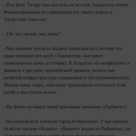
- Под флаг Татарстана мы пока не встали, ходим под своим.
Финансирования на содержание яхт такого класса в
Татарстане пока нет.
- Где же стоит эта яхта?
- Мы недавно увели из Казани несколько яхт, потому что
единственный яхт-клуб «Локомотив» выставил
неимоверные цены за стоянку. В Тольятти это комфортнее и
дешевле в два раза, европейский уровень, полностью
развитая инфраструктура содержания и обслуживания яхты.
Увидев нашу лодку, нам сразу предложили остаться в этом
клубе и выступать за них.
- На фото на вашей новой красавице написано «Рыбинск»!
- На каждой яхте написан город её приписки. У нас раньше
на яхтах писали «Казань». «Виконт» родом из Рыбинска, где
её бывший владелец Артём Брум, фанат российского