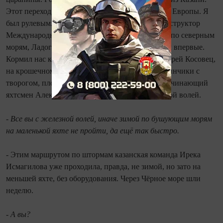
Этот переход замкнул его путь по морям вокруг Европы. Я
был рулевым. Я профессиональный водолаз, инструктор
Международной школы SSI. Ходил по Балтике, по северным
морям, Ладоге. Но зимний морской переход был впервые.
Кормил нас кок, бывалый яхтсмен, рулевой Андрей Косовец,
на крошечном камбузе готовил деликатесы,- блинчики с
творогом, плов, кус-кус, рыбу. Был в команде начинающий
яхтсмен Александр Подрезов, человек с железной волей.
- Все вы с железной волей, иначе зимой по бушующим морям
на маленькой яхте не пройти, да ещё так быстро.
- Этим маршрутом по штормам казанская команда Ирека
Исмагилова уже проходила, правда, не зимой, но зато на
меньшей яхте, без оборудования. Через Чёрное море шли
неделю.
- А вы?