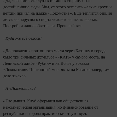
- Да, членами яхт-клуба в Казани в старину были
достойнейшие люди. Увы, от этого остались жалкие крохи и
ветхий причал на пляже «Локомотив». Ещё теплится секция
детского парусного спорта человек на шесть-восемь.
Постройки давно обветшали. Прошлый век…
- Куда же всё делось?
- До появления понтонного моста через Казанку в городе
было три сильных яхт-клуба - «КАИ» у самого моста, на
Ленинской дамбе «Рубин» и на Волге у вокзала
«Локомотив». Понтонный мост яхты на Казанке запер, там
дело зачахло.
- А «Локомотив»?
- Еле дышит. Клуб оформлен как общественная
некоммерческая организация, но финансирование от
республики и города практически отсутствует.