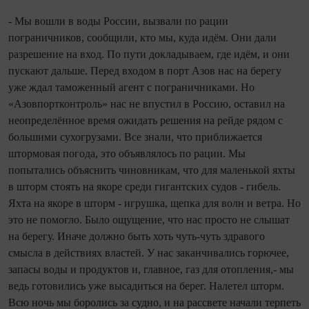
- Мы вошли в воды России, вызвали по рации
пограничников, сообщили, кто мы, куда идём. Они дали
разрешение на вход. По пути докладываем, где идём, и они
пускают дальше. Перед входом в порт Азов нас на берегу
уже ждал таможенный агент с пограничниками. Но
«Азовпортконтроль» нас не впустил в Россию, оставил на
неопределённое время ожидать решения на рейде рядом с
большими сухогрузами. Все знали, что приближается
штормовая погода, это объявлялось по рации. Мы
попытались объяснить чиновникам, что для маленькой яхты
в шторм стоять на якоре среди гигантских судов - гибель.
Яхта на якоре в шторм - игрушка, щепка для волн и ветра. Но
это не помогло. Было ощущение, что нас просто не слышат
на берегу. Иначе должно быть хоть чуть-чуть здравого
смысла в действиях властей. У нас заканчивались горючее,
запасы воды и продуктов и, главное, газ для отопления,- мы
ведь готовились уже высадиться на берег. Налетел шторм.
Всю ночь мы боролись за судно, и на рассвете начали терпеть