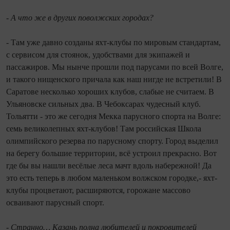
- А что же в других поволжских городах?
- Там уже давно созданы яхт-клубы по мировым стандартам,
с сервисом для стоянок, удобствами для экипажей и
пассажиров. Мы нынче прошли под парусами по всей Волге,
и такого нищенского причала как наш нигде не встретили! В
Саратове несколько хороших клубов, слабые не считаем. В
Ульяновске сильных два. В Чебоксарах чудесный клуб.
Тольятти - это же сегодня Мекка парусного спорта на Волге:
семь великолепных яхт-клубов! Там российская Школа
олимпийского резерва по парусному спорту. Город выделил
на берегу большие территории, всё устроил прекрасно. Вот
где бы вы нашли весёлые леса мачт вдоль набережной! Да
это есть теперь в любом маленьком волжском городке,- яхт-
клубы процветают, расширяются, горожане массово
осваивают парусный спорт.
- Странно… Казань полна любителей и покровителей