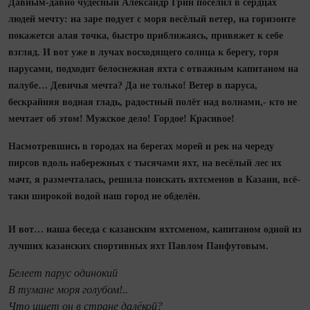
Давным-давно чудесный Александр Грин поселил в сердцах
людей мечту: на заре подует с моря весёлый ветер, на горизонте
покажется алая точка, быстро приближаясь, привяжет к себе
взгляд. И вот уже в лучах восходящего солнца к берегу, горя
парусами, подходит белоснежная яхта с отважным капитаном на
палубе… Девичья мечта? Да не только! Ветер в паруса,
бескрайняя водная гладь, радостный полёт над волнами,- кто не
мечтает об этом! Мужское дело! Гордое! Красивое!
Насмотревшись в городах на берегах морей и рек на череду
пирсов вдоль набережных с тысячами яхт, на весёлый лес их
мачт, я размечталась, решила поискать яхтсменов в Казани, всё-
таки широкой водой наш город не обделён.
И вот… наша беседа с казанским яхтсменом, капитаном одной из
лучших казанских спортивных яхт Павлом Панфутовым.
Белеет парус одинокий
В тумане моря голубом!..
Что ищет он в стране далёкой?