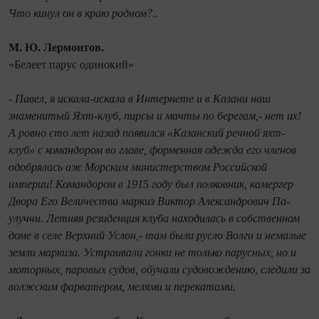
Что кинул он в краю родном?..
М. Ю. Лермонтов.
«Белеет парус одинокий»
- Павел, я искала-искала в Интернете и в Казани наш
знаменитый Яхт-клуб, пирсы и мачты по берегам,- нет их!
А ровно сто лет назад появился «Казанский речной яхт-
клуб» с командором во главе, форменная одежда его членов
одобрялась аж Морским министерством Российской
империи! Командором в 1915 году был полковник, камергер
Двора Его Величества маркиз Виктор Александрович Па­
улуччи. Летняя резиденция клуба находилась в собственном
доме в селе Верхний Услон,- там были русло Волги и немалые
земли маркиза. Устраивали гонки не только парусных, но и
моторных, паровых судов, обучали судовождению, следили за
волжским фарватером, мелями и перекатами.