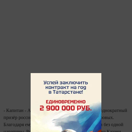
- Капитан - Артём Брум, известный яхтсмен, неоднократный
призёр российских регат, участник и призёр мировых.
Благодаря ему наша яхта зимой дошла до России без одной
царапины. Роман Медведев - опытный яхтсмен из Казани.