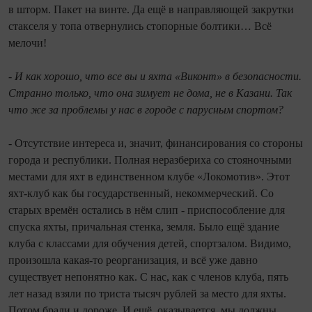
в шторм. Пакет на винте. Да ещё в направляющей закрутки
стакселя у топа отвернулись стопорные болтики… Всё
мелочи!
- И как хорошо, что все вы и яхта «Виконт» в безопасности.
Странно только, что она зимует не дома, не в Казани. Так
что же за проблемы у нас в городе с парусным спортом?
- Отсутствие интереса и, значит, финансирования со стороны
города и республики. Полная неразбериха со стояночными
местами для яхт в единственном клубе «Локомотив». Этот
яхт-клуб как бы государственный, некоммерческий. Со
старых времён остались в нём слип - приспособление для
спуска яхты, причальная стенка, земля. Было ещё здание
клуба с классами для обучения детей, спортзалом. Видимо,
произошла какая-то реорганизация, и всё уже давно
существует непонятно как. С нас, как с членов клуба, пять
лет назад взяли по триста тысяч рублей за место для яхты.
Потом брали и дороже. И ещё, оказывается, мы должны