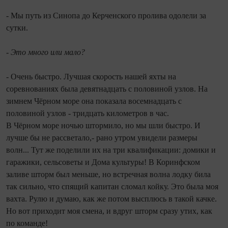
- Мы путь из Синопа до Керченского пролива одолели за
сутки.
- Это много или мало?
- Очень быстро. Лучшая скорость нашей яхты на
соревнованиях была девятнадцать с половиной узлов. На
зимнем Чёрном море она показала восемнадцать с
половиной узлов - тридцать километров в час.
В Чёрном море ночью штормило, но мы шли быстро. И
лучше бы не рассветало,- рано утром увидели размеры
волн... Тут же поделили их на три квалификации: домики и
гаражики, сельсоветы и Дома культуры! В Коринфском
заливе шторм был меньше, но встречная волна лодку била
так сильно, что спящий капитан сломал койку. Это была моя
вахта. Рулю и думаю, как же потом высплюсь в такой качке.
Но вот приходит моя смена, и вдруг шторм сразу утих, как
по команде!