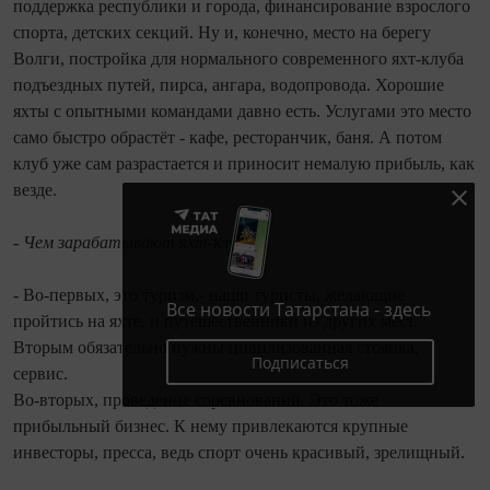
поддержка республики и города, финансирование взрослого
спорта, детских секций. Ну и, конечно, место на берегу
Волги, постройка для нормального современного яхт-клуба
подъездных путей, пирса, ангара, водопровода. Хорошие
яхты с опытными командами давно есть. Услугами это место
само быстро обрастёт - кафе, ресторанчик, баня. А потом
клуб уже сам разрастается и приносит немалую прибыль, как
везде.
- Чем зарабатывают яхт-клубы?
- Во-первых, это туризм,- наши туристы, желающие
Все новости Татарстана - здесь
пройтись на яхте, и путешественники из других мест.
Вторым обязательно нужны цивилизованная стоянка,
Подписаться
сервис.
Во-вторых, проведение соревнований. Это тоже
прибыльный бизнес. К нему привлекаются крупные
инвесторы, пресса, ведь спорт очень красивый, зрелищный.