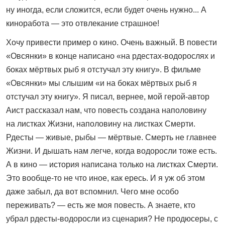
ну иногда, если сложится, если будет очень нужно... А
киноработа — это отвлекание страшное!
Хочу привести пример о кино. Очень важный. В повести
«Овсянки» в конце написано «на рдестах‑водорослях и
боках мёртвых рыб я отстучал эту книгу». В фильме
«Овсянки» мы слышим «и на боках мёртвых рыб я
отстучал эту книгу». Я писал, вернее, мой герой‑автор
Аист рассказал нам, что повесть создана наполовину
на листках Жизни, наполовину на листках Смерти.
Рдесты — живые, рыбы — мёртвые. Смерть не главнее
Жизни. И дышать нам легче, когда водоросли тоже есть.
А в кино — история написана только на листках Смерти.
Это вообще‑то не что иное, как ересь. И я уж об этом
даже забыл, да вот вспомнил. Чего мне особо
переживать? — есть же моя повесть. А знаете, кто
убрал рдесты-водоросли из сценария? Не продюсеры, с