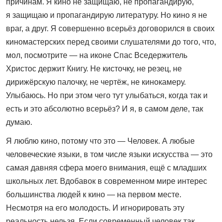
причинам. Я кино не защищаю, не пропагандирую,
я защищаю и пропагандирую литературу. Но кино я не
враг, а друг. Я совершенно всерьёз договорился в своих
киномастерских перед своими слушателями до того, что,
мол, посмотрите — на иконе Спас Вседержитель
Христос держит Книгу. Не кисточку, не резец, не
дирижёрскую палочку, не чертёж, не кинокамеру.
Улыбаюсь. Но при этом чего тут улыбаться, когда так и
есть и это абсолютно всерьёз? И я, в самом деле, так
думаю.
Я люблю кино, потому что это — Человек. А любые
челове­ческие языки, в том числе языки искусства — это
самая давняя сфера моего внимания, ещё с младших
школьных лет. Вдобавок в современном мире интерес
большинства людей к кино — на первом месте.
Несмотря на его молодость. И игнорировать эту
реальность нельзя. Если современный человек так