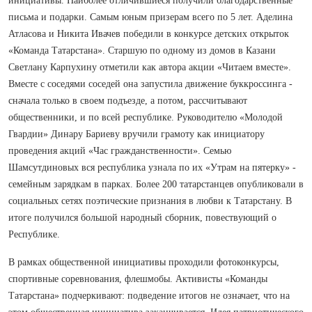
инициативы. Наиболее отличившиеся получили благодарственные
письма и подарки. Самым юным призерам всего по 5 лет. Аделина
Атласова и Никита Ивачев победили в конкурсе детских открыток
«Команда Татарстана». Старшую по одному из домов в Казани
Светлану Карпухину отметили как автора акции «Читаем вместе».
Вместе с соседями соседей она запустила движение буккроссинга -
сначала только в своем подъезде, а потом, рассчитывают
общественники, и по всей республике. Руководителю «Молодой
Гвардии» Динару Бариеву вручили грамоту как инициатору
проведения акций «Час гражданственности». Семью
Шамсутдиновых вся республика узнала по их «Утрам на пятерку» -
семейным зарядкам в парках. Более 200 татарстанцев опубликовали в
социальных сетях поэтические признания в любви к Татарстану. В
итоге получился большой народный сборник, повествующий о
Республике.
В рамках общественной инициативы проходили фотоконкурсы,
спортивные соревнования, флешмобы. Активисты «Команды
Татарстана» подчеркивают: подведение итогов не означает, что на