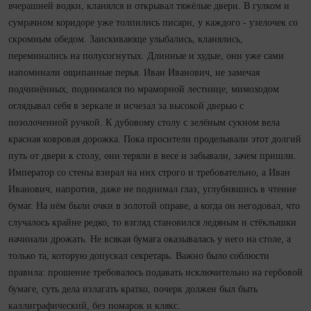
вчерашней водки, кланялся и открывал тяжёлые двери. В гулком и
сумрачном коридоре уже толпились писари, у каждого - узелочек со
скромным обедом. Заискивающе улыбались, кланялись,
переминались на полусогнутых. Длинные и худые, они уже сами
напоминали ощипанные перья. Иван Иванович, не замечая
подчинённых, поднимался по мраморной лестнице, мимоходом
оглядывал себя в зеркале и исчезал за высокой дверью с
позолоченной ручкой. К дубовому столу с зелёным сукном вела
красная ковровая дорожка. Пока просители проделывали этот долгий
путь от двери к столу, они теряли в весе и забывали, зачем пришли.
Император со стены взирал на них строго и требовательно, а Иван
Иванович, напротив, даже не поднимал глаз, углубившись в чтение
бумаг. На нём были очки в золотой оправе, а когда он негодовал, что
случалось крайне редко, то взгляд становился ледяным и стёклышки
начинали дрожать. Не всякая бумага оказывалась у него на столе, а
только та, которую допускал секретарь. Важно было соблюсти
правила: прошение требовалось подавать исключительно на гербовой
бумаге, суть дела излагать кратко, почерк должен был быть
каллиграфический, без помарок и клякс.