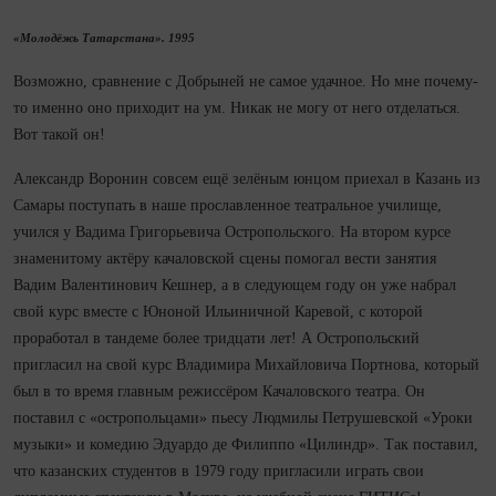
«Молодёжь Татарстана». 1995
Возможно, сравнение с Добрыней не самое удачное. Но мне почему-
то именно оно приходит на ум. Никак не могу от него отделаться.
Вот такой он!
Александр Воронин совсем ещё зелёным юнцом приехал в Казань из
Самары поступать в наше прославленное театральное училище,
учился у Вадима Григорьевича Остропольского. На втором курсе
знаменитому актёру качаловской сцены помогал вести занятия
Вадим Валентинович Кешнер, а в следующем году он уже набрал
свой курс вместе с Юноной Ильиничной Каревой, с которой
проработал в тандеме более тридцати лет! А Остропольский
пригласил на свой курс Владимира Михайловича Портнова, который
был в то время главным режиссёром Качаловского театра. Он
поставил с «остропольцами» пьесу Людмилы Петрушевской «Уроки
музыки» и комедию Эдуардо де Филиппо «Цилиндр». Так поставил,
что казанских студентов в 1979 году пригласили играть свои