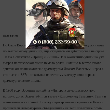
Диас Валеев
Но Саше Воронину повезло не только с учителями и сокурсниками
по театральному училищу, ещё студентом он дебютировал на сцене
ТЮЗа в спектакле «Принц и нищий». И к окончанию училища уже
сыграл на тюзовской сцене немало ролей. Именно в театре юного
зрителя он познакомился с драматургом Диасом Валеевым, играл в
его пьесе «1887», показывал известному мастеру свои первые
драматургические опыты.
В 1980 году Воронин пришёл в «Литературную мастерскую»,
которую Диас Валеев вёл при газете «Комсомолец Татарии». Там я и
познакомилась с Сашей. В те «доперестроечные» времена в Казани
процветали литературные объединения - их вели известные поэты