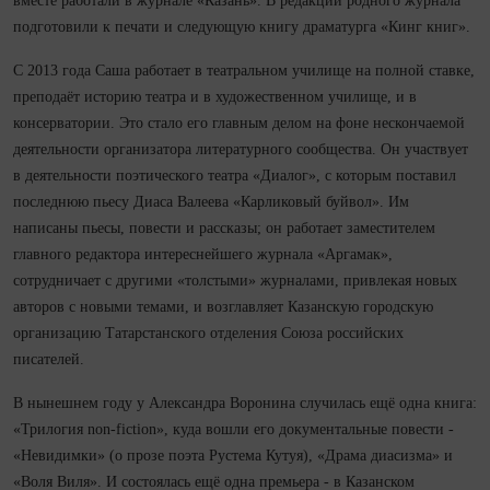
вместе работали в журнале «Казань». В редакции родного журнала
подготовили к печати и следующую книгу драматурга «Кинг книг».
С 2013 года Саша работает в театральном училище на полной ставке,
преподаёт историю театра и в художественном училище, и в
консерватории. Это стало его главным делом на фоне нескончаемой
деятельности организатора литературного сообщества. Он участвует
в деятельности поэтического театра «Диалог», с которым поставил
последнюю пьесу Диаса Валеева «Карликовый буйвол». Им
написаны пьесы, повести и рассказы; он работает заместителем
главного редактора интереснейшего журнала «Аргамак»,
сотрудничает с другими «толстыми» журналами, привлекая новых
авторов с новыми темами, и возглавляет Казанскую городскую
организацию Татарстанского отделения Союза российских
писателей.
В нынешнем году у Александра Воронина случилась ещё одна книга:
«Трилогия non-fiction», куда вошли его документальные повести -
«Невидимки» (о прозе поэта Рустема Кутуя), «Драма диасизма» и
«Воля Виля». И состоялась ещё одна премьера - в Казанском