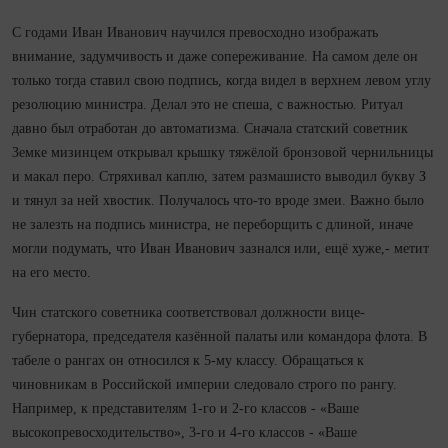
С годами Иван Иванович научился превосходно изображать
внимание, задумчивость и даже сопереживание. На самом деле он
только тогда ставил свою подпись, когда видел в верхнем левом углу
резолюцию министра. Делал это не спеша, с важностью. Ритуал
давно был отработан до автоматизма. Сначала статский советник
Земке мизинцем открывал крышку тяжёлой бронзовой чернильницы
и макал перо. Стряхивал каплю, затем размашисто выводил букву З
и тянул за ней хвостик. Получалось что-то вроде змеи. Важно было
не залезть на подпись министра, не переборщить с длиной, иначе
могли подумать, что Иван Иванович зазнался или, ещё хуже,- метит
на его место.
Чин статского советника соответствовал должности вице-
губернатора, председателя казённой палаты или командора флота. В
табеле о рангах он относился к 5-му классу. Обращаться к
чиновникам в Российской империи следовало строго по рангу.
Например, к представителям 1-го и 2-го классов - «Ваше
высокопревосходительство», 3-го и 4-го классов - «Ваше