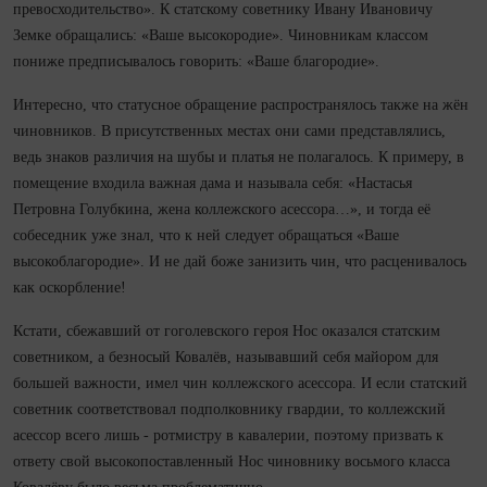
превосходительство». К статскому советнику Ивану Ивановичу
Земке обращались: «Ваше высокородие». Чиновникам классом
пониже предписывалось говорить: «Ваше благородие».
Интересно, что статусное обращение распространялось также на жён
чиновников. В присутственных местах они сами представлялись,
ведь знаков различия на шубы и платья не полагалось. К примеру, в
помещение входила важная дама и называла себя: «Настасья
Петровна Голубкина, жена коллежского асессора…», и тогда её
собеседник уже знал, что к ней следует обращаться «Ваше
высокоблагородие». И не дай боже занизить чин, что расценивалось
как оскорбление!
Кстати, сбежавший от гоголевского героя Нос оказался статским
советником, а безносый Ковалёв, называвший себя майором для
большей важности, имел чин коллежского асессора. И если статский
советник соответствовал подполковнику гвардии, то коллежский
асессор всего лишь - ротмистру в кавалерии, поэтому призвать к
ответу свой высокопоставленный Нос чиновнику восьмого класса