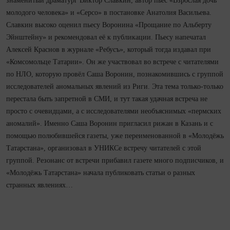
знаменитый драматург Виктор Славкин, автор пьес «Взрослая дочь
молодого человека» и «Серсо» в постановке Анатолия Васильева.
Славкин высоко оценил пьесу Воронина «Прощание по Альберту
Эйнштейну» и рекомендовал её к публикации. Пьесу напечатал
Алексей Краснов в журнале «Ребусъ», который тогда издавал при
«Комсомольце Татарии». Он же участвовал во встрече с читателями
по НЛО, которую провёл Саша Воронин, познакомившись с группой
исследователей аномальных явлений из Риги. Эта тема только-только
перестала быть запретной в СМИ, и тут такая удачная встреча не
просто с очевидцами, а с исследователями необъяснимых «пермских
аномалий». Именно Саша Воронин пригласил рижан в Казань и с
помощью полюбившейся газеты, уже переименованной в «Молодёжь
Татарстана», организовал в УНИКСе встречу читателей с этой
группой. Резонанс от встречи прибавил газете много подписчиков, и
«Молодёжь Татарстана» начала публиковать статьи о разных
странных явлениях…