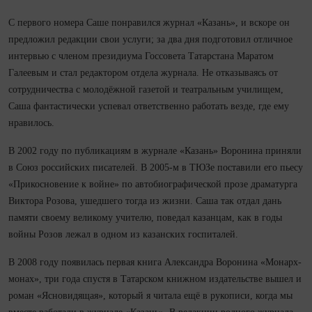
С первого номера Саше понравился журнал «Казань», и вскоре он
предложил редакции свои услуги; за два дня подготовил отличное
интервью с членом президиума Госсовета Татарстана Маратом
Галеевым и стал редактором отдела журнала. Не отказываясь от
сотрудничества с молодёжной газетой и театральным училищем,
Саша фантастически успевал ответственно работать везде, где ему
нравилось.
В 2002 году по публикациям в журнале «Казань» Воронина приняли
в Союз российских писателей. В 2005-м в ТЮЗе поставили его пьесу
«Прикосновение к войне» по автобиографической прозе драматурга
Виктора Розова, ушедшего тогда из жизни. Саша так отдал дань
памяти своему великому учителю, поведал казанцам, как в годы
войны Розов лежал в одном из казанских госпиталей.
В 2008 году появилась первая книга Александра Воронина «Монарх-
монах», три года спустя в Татарском книжном издательстве вышел и
роман «Ясновидящая», который я читала ещё в рукописи, когда мы