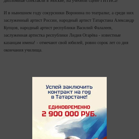
дипломные спектакли в Москве, на учебной сцене ГИТИСа!
И в нынешнем году сокурсники Воронина по театралке, а среди них
заслуженный артист России, народный артист Татарстана Александр
Купцов, народный артист республики Василий Фалалеев,
заслуженная артистка республики Лидия Огарёва - известные
казанцам имена! - отмечают свой юбилей, ровно сорок лет со дня
окончания училища.