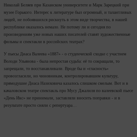
Николай Беляев при Казанском университете и Марк Зарецкий при
музее Горького. Интерес к литературе был огромный, и талантливых
людей, не побоявшихся рискнуть в этом виде творчества, в нашей
республике оказалось немало. Не потому ли и сегодня по
произведениям уже новых наших писателей ставят художественные
фильмы и спектакли в российских театрах?
У пьесы Диаса Валеева «1887» - о студенческой сходке с участием
Володи Ульянова - была непростая судьба: её то сокращали, то
запрещали, то восстанавливали. Вроде бы и «гласность»
провозгласили, но чиновникам, контролировавшим культуру,
прямодушие Диаса Назиховича казалось слишком смелым. Вот и в
качаловском театре спектакль про Мусу Джалиля по валеевской пьесе
«День Икс» не принимали, заставляли вносить поправки - и в
результате просто сняли с репертуара…