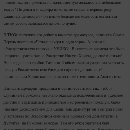
чиновника он променял на малозаметную должность в небольшом
театре? Но деньги и карьера никогда не стояли в первом ряду
Сашиных ценностей - он ценил больше возможность оставаться
самим собой, заниматься делом по душе.
В ТЮЗе состоялся его дебют в качестве драматурга, режиссёр Семён
Перель поставил «Четыре вечера и одно утро». А потом и
«Рождественскую сказку» в УНИКСе. В советские времена это было
непросто - рассказать о Рождестве Иисуса Христа, да ещё в стихах!
Но в годы перестройки Татарский обком партии разрешил устроить
первую Рождественскую ёлку для сирот из детдомов, её
организовала Казанская епархия во главе с епископом Анастасием.
Написать сценарий праздника и организовать его так, чтоб и
случайные прохожие невольно оказались вовлечёнными в чудесное
действо и заразились приподнятым настроением,- пожалуй, было
главным удовольствием для Саши. Как драматург он выиграл право
участвовать во Всесоюзном семинаре одноактной драматургии в
Дубултах, на Рижском взморье. Там его руководителем был