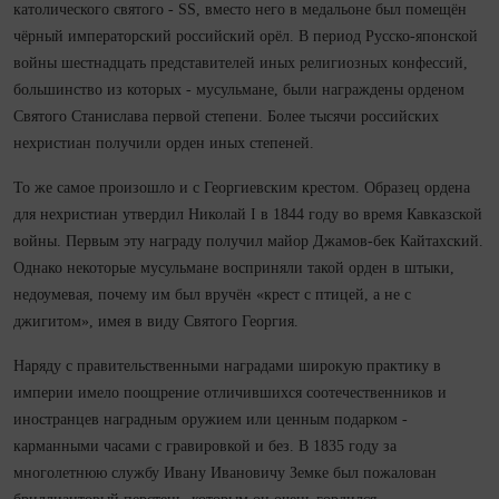
католического святого - SS, вместо него в медальоне был помещён
чёрный императорский российский орёл. В период Русско-японской
войны шестнадцать представителей иных религиозных конфессий,
большинство из которых - мусульмане, были награждены орденом
Святого Станислава первой степени. Более тысячи российских
нехристиан получили орден иных степеней.
То же самое произошло и с Георгиевским крестом. Образец ордена
для нехристиан утвердил Николай I в 1844 году во время Кавказской
войны. Первым эту награду получил майор Джамов-бек Кайтахский.
Однако некоторые мусульмане восприняли такой орден в штыки,
недоумевая, почему им был вручён «крест с птицей, а не с
джигитом», имея в виду Святого Георгия.
Наряду с правительственными наградами широкую практику в
империи имело поощрение отличившихся соотечественников и
иностранцев наградным оружием или ценным подарком -
карманными часами с гравировкой и без. В 1835 году за
многолетнюю службу Ивану Ивановичу Земке был пожалован