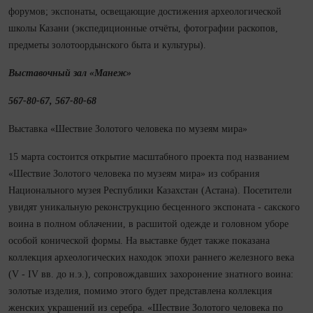
форумов; экспонаты, освещающие достижения археологической
школы Казани (экспедиционные отчёты, фотографии раскопов,
предметы золотоордынского быта и культуры).
Выставочный зал «Манеж»
567-80-67, 567-80-68
Выставка «Шествие Золотого человека по музеям мира»
15 марта состоится открытие масштабного проекта под названием
«Шествие Золотого человека по музеям мира» из собрания
Национального музея Респуб­лики Казахстан (Астана). Посетители
увидят уникальную реконструкцию бесценного экспоната - сакского
воина в полном облачении, в расшитой одежде и головном уборе
особой конической формы. На выставке будет также показана
коллекция археологических находок эпохи раннего железного века
(V - IV вв. до н.э.), сопровождавших захоронение знатного воина:
золотые изделия, помимо этого будет представлена коллекция
женских украшений из серебра. «Шествие Золотого человека по