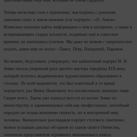
бриллиантовый перстень, которым он очень гордился.
Теперь несколько слов о художнике, чья подпись с длинным
завитком стоит в левом нижнем углу порт­рета - «П. Львов».
Всяческие попытки найти информацию о нём в интернете, а также в
исчерпывающих старых каталогах, изданных ещё в советские
времена, не увенчались успехом. Мы даже не можем с уверенностью
сказать, какое имя он носил - Павел, Пётр, Панкратий, Парамон…
Но можно, безусловно, утверждать, что кабинетный портрет И. И.
Земке писала уверенная рука зрелого мастера середины XIX века,
который получил академическое художественное образование в
столице. По всей видимости, это был известный в то время
портретист, раз Ивану Ивановичу его посоветовали знающие люди.
Скорее всего, Львов уже написал кого-то из коллег Земке по
министерству и зарекомендовал себя как профессионал, способный
передать не только внешнюю схожесть, но и внутренний мир
человека. Внимательно разглядывая портрет статского советника,
можно услышать рассказ об одном из сынов своего Отечества,
типичном представителе огромного чиновничьего класса,