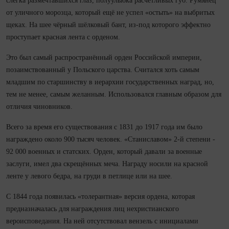
слегка размечтавшихся глаз, полуулыбка расчётливых губ. Румянец
от уличного морозца, который ещё не успел «остыть» на выбритых
щеках. На шее чёрный шёлковый бант, из-под которого эффектно
проступает красная лента с орденом.
Это был самый распространённый орден Российской империи,
позаимствованный у Польского царства. Считался хоть самым
младшим по старшинству в иерархии государственных наград, но,
тем не менее, самым желанным. Использовался главным образом для
отличия чиновников.
Всего за время его существования с 1831 до 1917 года им было
награждено около 900 тысяч человек. «Станиславом» 2-й степени -
92 000 военных и статских. Орден, который давали за военные
заслуги, имел два скрещённых меча. Награду носили на красной
ленте у левого бедра, на груди в петлице или на шее.
С 1844 года появилась «толерантная» версия ордена, которая
предназначалась для награждения лиц нехристианского
вероисповедания. На ней отсутствовал вензель с инициалами