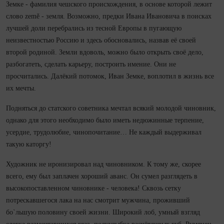
Земке - фамилия чешского происхождения, в основе которой лежит
слово země - земля. Возможно, предки Ивана Ивановича в поисках
лучшей доли перебрались из тесной Европы в пугающую
неизвестностью Россию и здесь обосновались, назвав её своей
второй родиной. Земли вдоволь, можно было открыть своё дело,
разбогатеть, сделать карьеру, построить имение. Они не
просчитались. Далёкий потомок, Иван Земке, воплотил в жизнь все
их мечты.
Подняться до статского советника мечтал всякий молодой чиновник,
однако для этого необходимо было иметь недюжинные терпение,
усердие, трудолюбие, чинопочитание… Не каждый выдерживал
такую каторгу!
Художник не иронизировал над чиновником. К тому же, скорее
всего, ему был заплачен хороший аванс. Он сумел разглядеть в
высокопоставленном чиновнике - человека! Сквозь сетку
потрескавшегося лака на нас смотрит мужчина, проживший
бо`льшую половину своей жизни. Широкий лоб, умный взгляд