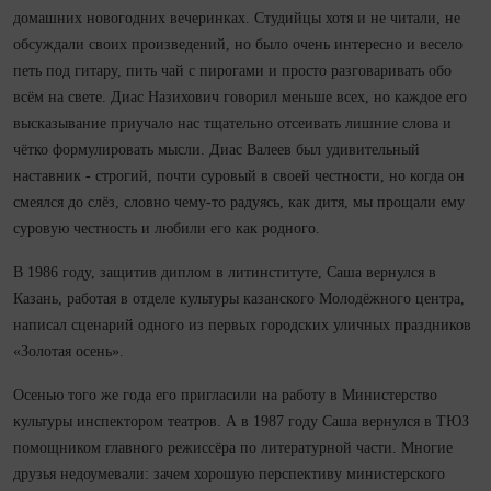
домашних новогодних вечеринках. Студийцы хотя и не читали, не
обсуждали своих произведений, но было очень интересно и весело
петь под гитару, пить чай с пирогами и просто разговаривать обо
всём на свете. Диас Назихович говорил меньше всех, но каждое его
высказывание приучало нас тщательно отсеивать лишние слова и
чётко формулировать мысли. Диас Валеев был удивительный
наставник - строгий, почти суровый в своей честности, но когда он
смеялся до слёз, словно чему-то радуясь, как дитя, мы прощали ему
суровую честность и любили его как родного.
В 1986 году, защитив диплом в литинституте, Саша вернулся в
Казань, работая в отделе культуры казанского Молодёжного центра,
написал сценарий одного из первых городских уличных праздников
«Золотая осень».
Осенью того же года его пригласили на работу в Министерство
культуры инспектором театров. А в 1987 году Саша вернулся в ТЮЗ
помощником главного режиссёра по литературной части. Многие
друзья недоумевали: зачем хорошую перспективу министерского