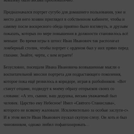
Ковалёву было весьма проблематично.
Предназначался портрет сугубо для домашнего пользования, уже и
место для него хозяин приглядел в собственном кабинете, чтобы и
самому после воскресного обеда приятно было взглянуть, и друзьям
показать, которых по мере повышения в должности становилось всё
меньше. Во время игры в штосс Иван Иванович так располагал
ломберный столик, чтобы портрет с орденом был у них прямо перед
глазами. Знайте, черти, с кем играете!
Безусловно, посещали Ивана Ивановича возвышенные мысли о
воспитательной миссии портрета для подрастающего поколения,
которое пока ещё резвилось в коридоре, играя в разбойников. «Вот
станут отцами, подведут к моему образу отпрысков своих со
словами: «А это, сынки, ваш дедушка, весьма уважаемый был
человек. Царство ему Небесное! Имел «Святого Станислава»,
которого не всякому жаловали. Исключительно за особые заслуги-с».
И в этом месте Иван Иванович пускал скупую слезу. Он хоть и был
чиновником, однако любил пофантазировать…