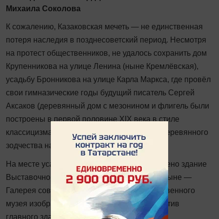
Михаила Соколова
К сожалению, Казаковская мечеть — не единственная
потеря наследия в позднесоветский период. Несмотря
на протест общественников, не удалось сохранить дом
Крупенникова на улице Ленина (ныне Кремлёвская),
усадьбу Бронникова на улице Карла Мар­кса, где провёл
свои гимназические годы будущий писатель Сергей
Аксаков (деревянный дом с мезонином и флигель были
построены в первой половине XIX века в стиле
классицизма), а также некоторые объекты деревянного
зодчества на улице Ульянова.
На месте усадьбы Бронникова было построено здание
Выставочного зала Союза художников РТ (ныне —
Галерея современного искусства Государственного
музея изобразительных искусств РТ). Напротив
главного здания КГУ, где располагался дом