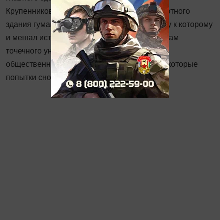
Крупенникова, началось строительство высотного
здания гуманитарных факультетов, подъезду к которому
и мешал исторический объект. Вопреки фактам
точечного уничтожения ценных строений,
общественникам всё же удалось пресечь некоторые
попытки сноса и сохранить многие здания.