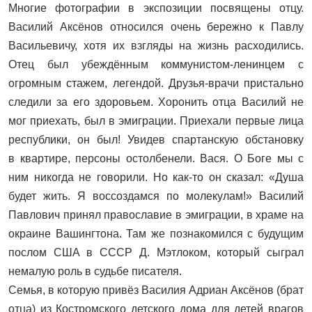
Многие фотографии в экспозиции посвящены отцу.
Василий Аксёнов относился очень бережно к Павлу
Васильевичу, хотя их взгляды на жизнь расходились.
Отец был убеждённым коммунистом-ленинцем с
огромным стажем, легендой. Друзья-врачи пристально
следили за его здоровьем. Хоронить отца Василий не
мог приехать, был в эмиграции. Приехали первые лица
республики, он был! Увидев спартанскую обстановку
в квартире, персоны остолбенели. Вася. О Боге мы с
ним никогда не говорили. Но как-то он сказал: «Душа
будет жить. Я воссоздамся по молекулам!» Василий
Павлович принял православие в эмиграции, в храме на
окраине Вашингтона. Там же познакомился с будущим
послом США в СССР Д. Мэтлоком, который сыграл
немалую роль в судьбе писателя.
Семья, в которую привёз Василия Адриан Аксёнов (брат
отца) из Костромского детского дома для детей врагов