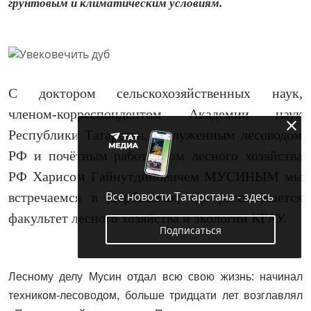
грунтовым и климатическим условиям.
С доктором сельскохозяйственных наук,
членом‑кор­респондентом Академии наук
Республики Татарстан, заслуженным лесоводом
РФ и почётным работником лесного хозяйства
РФ Харисом Гайнутдиновичем МУСИНЫМ мы
Все новости Татарстана - здесь
встречаемся в Дербышках, где располагается
факультет лесного хозяйства и экологии КГАУ.
Подписаться
Лесному делу Мусин отдал всю свою жизнь: начинал
техником-лесоводом, больше тридцати лет возглавлял