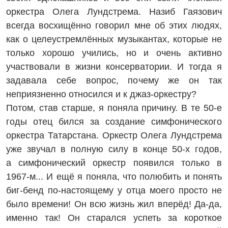
оркестра Олега Лундстрема. Назиб Гаязович
всегда восхищённо говорил мне об этих людях,
как о целе­устремлённых музыкантах, которые не
только хорошо учились, но и очень активно
участвовали в жизни консерватории. И тогда я
задавала себе вопрос, почему же он так
неприязненно относился и к джаз-оркестру?
Потом, став старше, я поняла причину. В те 50-е
годы отец бился за создание симфонического
оркестра Татарстана. Оркестр Олега Лундстрема
уже звучал в полную силу в конце 50-х годов,
а симфонический оркестр появился только в
1967-м... И ещё я поняла, что полюбить и понять
биг‑бенд по‑настоящему у отца моего просто не
было времени! Он всю жизнь жил вперёд! Да-да,
именно так! Он старался успеть за короткое