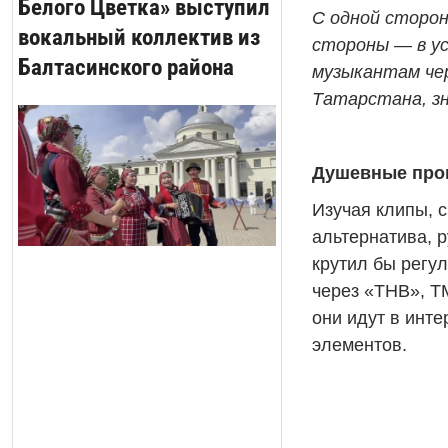
Белого Цветка» выступил
С одной сторон
вокальный коллектив из
стороны — в ус
Балтасинского района
музыкантам чер
Татарстана, зн
Душевные прог
Изучая клипы, с
альтернатива, р
крутил бы регул
через «ТНВ», T
они идут в инт
элементов.