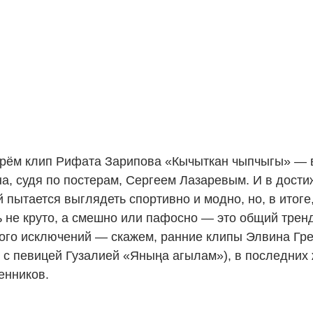
рём клип Рифата Зарипова «Кычыткан чыпчыгы» — в 
на, судя по постерам, Сергеем Лазаревым. И в дост
 пытается выглядеть спортивно и модно, но, в итоге
 не круто, а смешно или пафосно — это общий тренд
ого исключений — скажем, ранние клипы Элвина Гре
 с певицей Гузалией «Яныңа агылам»), в последних
енников.