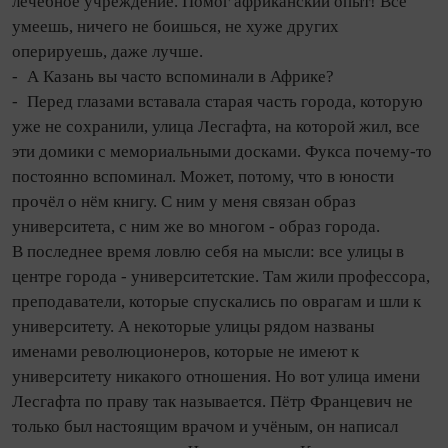
лечебное учреждение. Помог африканский опыт! Всё
умеешь, ничего не боишься, не хуже других
оперируешь, даже лучше.
- А Ка­зань вы часто вспоминали в Африке?
- Перед глазами вставала старая часть города, которую
уже не сохранили, улица Лесгафта, на которой жил, все
эти домики с мемориальными досками. Фукса почему‑то
постоянно вспоминал. Может, потому, что в юности
прочёл о нём книгу. С ним у меня связан образ
университета, с ним же во многом - образ города.
В последнее время ловлю себя на мысли: все улицы в
центре города - университетские. Там жили профессора,
преподаватели, которые спускались по оврагам и шли к
университету. А некоторые улицы рядом названы
именами революционеров, которые не имеют к
университету никакого отношения. Но вот улица имени
Лесгафта по праву так называется. Пётр Францевич не
только был настоящим врачом и учёным, он написал