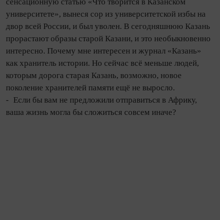
сенсационную статью «Что творится в Казанском
университете», вынеся сор из университетской избы на
двор всей России, и был уволен. В се­го­дняшнюю Ка­зань
прорастают образы старой Казани, и это необыкновенно
интересно. Почему мне интересен и журнал «Ка­зань»
как хранитель истории. Но сейчас всё меньше людей,
которым дорога старая Ка­зань, возможно, новое
поколение хранителей памяти ещё не выросло.
- Если бы вам не предложили отправиться в Африку,
ваша жизнь могла бы сложиться совсем иначе?