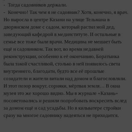
- То­гда садовников держали.
- Конечно! Так чем я не садовник? Хотя, конечно, я врач.
Но выросла в центре Казани на улице Тельмана в
дворянском доме с садом, который растил мой дед,
заведующий кафедрой в мединституте. И остальные в
семье­ все тоже были врачи. Медицина не мешает быть
ещё и садовником. Так вот, во время недавней
реконструкции, особенно к её окончанию, Боратынка
была такой счастливой, столько в ней появилось света
внутреннего, благодати, будто все её прошлые
созидатели и жители витали над домом и благословляли.
И этот позор вокруг, сорняки, мёртвая земля… В окна
музея это же хорошо видно. Мы в журнале «Ка­зань»
посоветовались и решили попробовать воскресить вслед
за домом ещё и сад усадьбы. Но в кильватере стройки
сразу на многое садовнику надеяться не приходится.