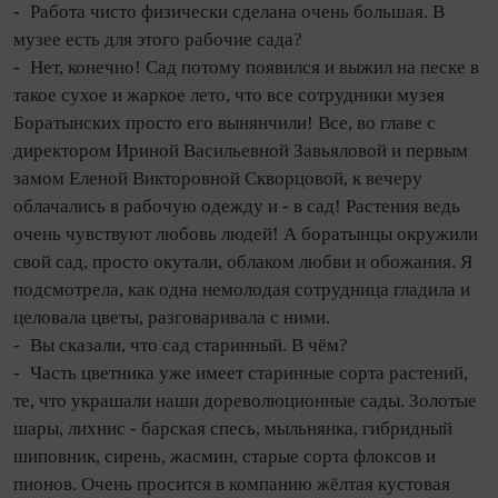
- Работа чисто физически сделана очень большая. В
музее есть для этого рабочие сада?
- Нет, конечно! Сад потому появился и выжил на песке в
такое сухое и жаркое лето, что все сотрудники музея
Боратынских просто его вынянчили! Все, во главе с
директором Ириной Ва­силь­евной Завь­яловой и первым
замом Еленой Викторовной Скворцовой, к вечеру
облачались в рабочую одежду и - в сад! Растения ведь
очень чувствуют любовь людей! А боратынцы окружили
свой сад, просто окутали, облаком любви и обожания. Я
подсмотрела, как одна немолодая сотрудница гладила и
целовала цветы, разговаривала с ними.
- Вы сказали, что сад старинный. В чём?
- Часть цветника уже имеет старинные сорта растений,
те, что украшали наши дореволюционные сады. Золотые
шары, лихнис - барская спесь, мыльнянка, гибридный
шиповник, сирень, жасмин, старые сорта флоксов и
пионов. Очень просится в компанию жёлтая кустовая