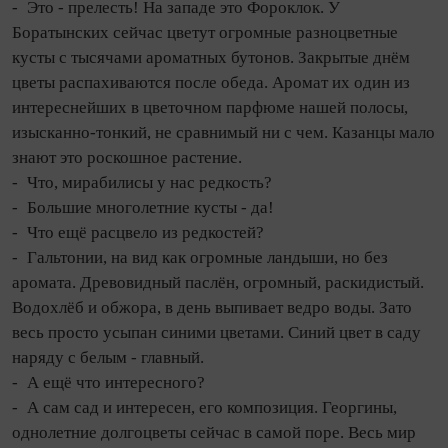
- Это - прелесть! На западе это Фороклок. У
Боратынских сейчас цветут огромные разноцветные
кусты с тысячами ароматных бутонов. Закрытые днём
цветы распахиваются после обеда. Аромат их один из
интереснейших в цветочном парфюме нашей полосы,
изысканно‑тонкий, не сравнимый ни с чем. Казанцы мало
знают это роскошное растение.
- Что, мирабилисы у нас редкость?
- Большие многолетние кусты - да!
- Что ещё расцвело из редкостей?
- Гальтонии, на вид как огромные ландыши, но без
аромата. Древовидный паслён, огромный, раскидистый.
Водохлёб и обжора, в день выпивает ведро воды. Зато
весь просто усыпан синими цветами. Синий цвет в саду
наряду с белым - главный.
- А ещё что интересного?
- А сам сад и интересен, его композиция. Георгины,
однолетние долгоцветы сейчас в самой поре. Весь мир