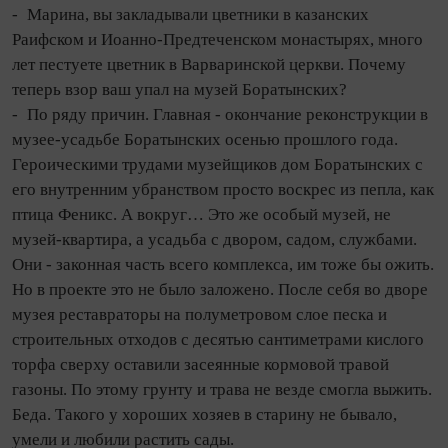
- Марина, вы закладывали цветники в казанских
Раифском и Иоанно‑Предтеченском монастырях, много
лет пестуете цветник в Варваринской церкви. Почему
теперь взор ваш упал на музей Боратынских?
- По ряду причин. Главная - окончание реконструкции в
музее‑усадьбе Боратынских осенью прошлого года.
Героическими трудами музейщиков дом Боратынских с
его внутренним убранством просто воскрес из пепла, как
птица Феникс. А вокруг… Это же особый музей, не
музей‑квартира, а усадьба с двором, садом, службами.
Они - законная часть всего комплекса, им тоже бы ожить.
Но в проекте это не было заложено. После себя во дворе
музея реставраторы на полуметровом слое песка и
строи­тель­ных отходов с десятью сантиметрами кислого
торфа сверху оставили засеянные кормовой травой
газоны. По этому грунту и трава не везде смогла выжить.
Беда. Такого у хороших хозяев в старину не бывало,
умели и любили растить сады.