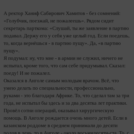
А ректор Ханиф Сабирович Хамитов - без сомнений:
«Голубчик, поезжай, не пожалеешь». Рядом сидит
секретарь парткома: «Слушай, ты же заявление в партию
подавал. Держу его у себя уже целый год. Если поедешь,
то, ко­гда вернёшься - в партию пущу». Да, «в партию
пущу».
Я подумал: ну, что мне - в армии не служил, ничего не
испытал, кроме того, что сам себе придумывал. Сказал:
поеду! И не пожалел.
Оказался в Анголе самым молодым врачом. Всё, что
умею делать по специальности, профессио­нально,
руками - это благодаря Африке. То, что сделал там за три
года, не испытал бы здесь и за два десятка лет практики.
Провёл сотни операций, оказывал хирургическую
помощь. В Анголе рождается очень много детей. Если в
казанском роддоме в среднем принимали до десяти
родов в день, то в Анголе - около восьмидесяти‑ста. То, с