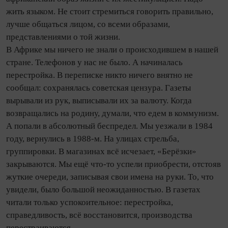
жить языком. Не стоит стремиться говорить правильно,
лучше общаться лицом, со всеми образами,
представлениями о той жизни.
В Африке мы ничего не знали о происходившем в нашей
стране. Телефонов у нас не было. А начиналась
перестройка. В переписке никто ничего внятно не
сообщал: сохранялась советская цензура. Газеты
вырывали из рук, выписывали их за валюту. Ко­гда
возвращались на родину, думали, что едем в коммунизм.
А попали в абсолютный беспредел. Мы уезжали в 1984
году, вернулись в 1988‑м. На улицах стрельба,
группировки. В магазинах всё исчезает, «Берёзки»
закрываются. Мы ещё что‑то успели приобрести, отстояв
жуткие очереди, записывая свои имена на руки. То, что
увидели, было большой не­ожи­данностью. В газетах
читали только успокоительное: перестройка,
справедливость, всё восстановится, производства
перестраиваются…