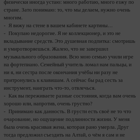
физически ино­гда устаю: много работаю, много езжу по
стране. Зато понимаю: то, что мы делаем, нужно очень
многим.
- Я вижу на стене в вашем кабинете картины…
- Покупаю недорогие. Я не коллекционер, и это не
вкладывание средств. Это душевная подпитка: смотришь
и умиротворяешься. Жалею, что не завершил
музыкального образования. Всю мою семью учили игре
на фортепиано. Семейный учитель ломал нам пальцы, и
ни я, ни сестра после окончания учёбы ни разу не
притронулись к клавишам. А сейчас бы рад сесть за
инструмент, наиграть что‑то, отвлечься.
- Как вы переживаете разные состояния, ко­гда вам очень
хорошо или, напротив, очень грустно?
- Принимаю как данность. В грусти есть своё не то что
очарование, но ощущение подлинности жизни. У меня
была очень красивая жена, которая рано умерла. Друг
то­гда предложил съездить на Алтай, о чём я сам и не