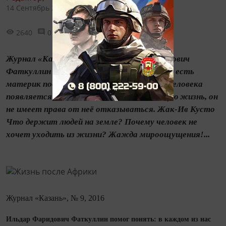
14 Сентябрь 2016 - 07:13
2640
0
0
Журнал «Казань», № 9, 2016 Ильдар Фаридович
Фаткуллин помог понять: в каждом из нас есть
материк под названием «Африка» Если у человека
появляется возможность вести необычную жизнь, он
не имеет права от неё отказываться. Жак‑Ив Кусто
Что держит людей на земле? Почему человек не
хочет уходить из жизни? Жажда мироощущения!...
Журнал «Казань», № 9, 2016
Ильдар Фаридович Фаткуллин помог понять: в каждом из нас