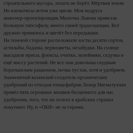
строи­тель­ного мусора, лопата не берёт. Мёртвая земля.
Но клематисы летом уже цвели. Моя по­друга
инженер‑проектировщик Милочка Львова привезла
большую гипсофилу, много синей традесканции. Всё
дружно принялось и цветёт без передышки.
На теневой стороне расположили хосты десяти сортов,
астильбы, баданы, первоцветы, незабудки. На солнце
высадили ирисы, флоксы, очитки, лилейники, седумы и
ещё массу растений. Не все они довольны скудным
боратынским рационом, почва пустая, хотя и удобряем.
Знаменитый казанский создатель органических
удобрений из отходов птицефабрик Ленар Нигматуллин
привёз пять огромных мешков бесценного для нас
удобрения, того, что на золото в арабских странах
покупают. Ну, и «ОБИ» не за горами.