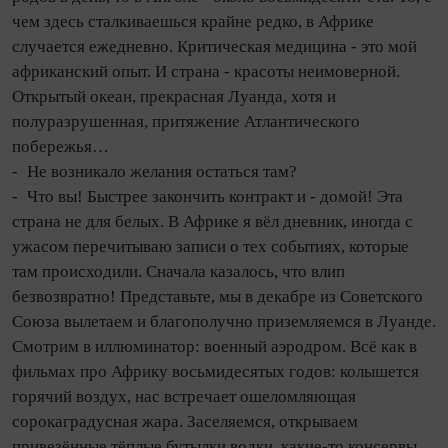
чем здесь сталкиваешься крайне редко, в Африке
случается ежедневно. Критическая медицина - это мой
африканский опыт. И страна - красоты неимоверной.
Открытый океан, прекрасная Луанда, хотя и
полуразрушенная, притяжение Атлантического
побережья…
- Не возникало желания остаться там?
- Что вы! Быстрее закончить контракт и - домой! Эта
страна не для белых. В Африке я вёл дневник, ино­гда с
ужасом перечитываю записи о тех событиях, которые
там происходили. Сначала казалось, что влип
безвозвратно! Представьте, мы в декабре из Советского
Союза вылетаем и благополучно приземляемся в Луанде.
Смотрим в иллюминатор: военный аэродром. Всё как в
фильмах про Африку восьмидесятых годов: колышется
горячий воздух, нас встречает ошеломляющая
сорокаградусная жара. Заселяемся, открываем
привезённые тёплые бутылки водки, какие‑то консервы.