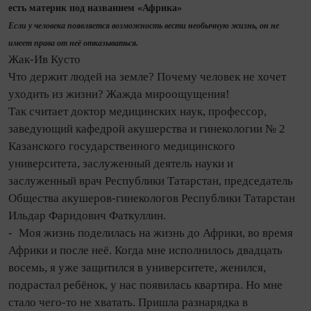
есть материк под названием «Африка»
Если у человека появляется возможность вести необычную жизнь, он не
имеет права от неё отказываться.
Жак‑Ив Кусто
Что держит людей на земле? Почему человек не хочет
уходить из жизни? Жажда мироощущения!
Так считает доктор медицинских наук, профессор,
заведующий кафедрой акушерства и гинекологии № 2
Казанского государственного медицинского
университета, заслуженный деятель науки и
заслуженный врач Респуб­лики Татарстан, председатель
Общества акушеров‑гинекологов Респуб­лики Татарстан
Ильдар Фаридович Фаткуллин.
- Моя жизнь поделилась на жизнь до Африки, во время
Африки и после неё. Ко­гда мне исполнилось два­дцать
восемь, я уже защитился в университете, женился,
подрастал ребёнок, у нас появилась квартира. Но мне
стало чего‑то не хватать. Пришла разнарядка в