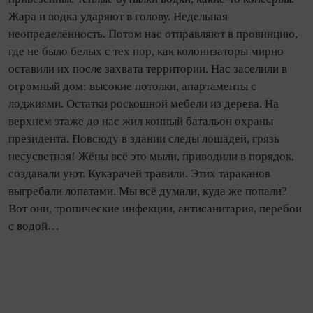
Жара и водка ударяют в голову. Недельная
неопределённость. Потом нас отправляют в провинцию,
где не было белых с тех пор, как колонизаторы мирно
оставили их после захвата территории. Нас заселили в
огромный дом: высокие потолки, апартаменты с
лоджиями. Остатки роскошной мебели из дерева. На
верхнем этаже до нас жил конный батальон охраны
президента. Повсюду в здании следы лошадей, грязь
несусветная! Жёны всё это мыли, приводили в порядок,
со­зда­вали уют. Кукарачей травили. Этих тараканов
выгребали лопатами. Мы всё думали, куда же попали?
Вот они, тропические инфекции, антисанитария, перебои
с водой…