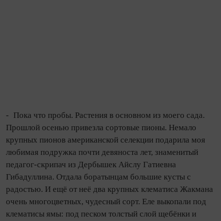
- Пока что пробы. Растения в основном из моего сада.
Прошлой осенью привезла сортовые пионы. Немало
крупных пионов американской селекции подарила моя
любимая подружка по­чти девяноста лет, знаменитый
педагог‑скрипач из Дербышек Айслу Гатиевна
Гибадуллина. Отдала боратынцам большие кусты с
радостью. И ещё от неё два крупных клематиса Жакмана
очень многоцветных, чудесный сорт. Еле выкопали под
клематисы ямы: под песком толстый слой щебёнки и