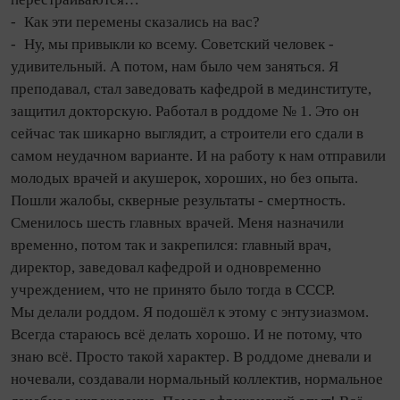
- Как эти перемены сказались на вас?
- Ну, мы привыкли ко всему. Советский человек -
удивительный. А потом, нам было чем заняться. Я
преподавал, стал заведовать кафедрой в мединституте,
защитил докторскую. Работал в роддоме № 1. Это он
сейчас так шикарно выглядит, а строители его сдали в
самом не­удачном варианте. И на работу к нам отправили
молодых врачей и акушерок, хороших, но без опыта.
Пошли жалобы, скверные результаты - смертность.
Сменилось шесть главных врачей. Меня назначили
временно, потом так и закрепился: главный врач,
директор, заведовал кафедрой и одновременно
учреждением, что не принято было то­гда в СССР.
Мы делали роддом. Я подошёл к этому с энтузиазмом.
Всегда стараюсь всё делать хорошо. И не потому, что
знаю всё. Просто такой характер. В роддоме дневали и
ночевали, со­зда­вали нормальный коллектив, нормальное