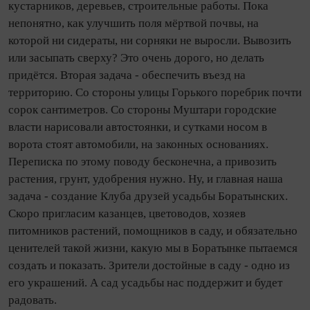
кустарников, деревьев, строи­тель­ные работы. Пока
непонятно, как улучшить поля мёртвой почвы, на
которой ни сидераты, ни сорняки не выросли. Вывозить
или засыпать сверху? Это очень дорого, но делать
придётся. Вторая задача - обеспечить въезд на
территорию. Со стороны улицы Горького поребрик по­чти
сорок сантиметров. Со стороны Муштари городские
власти нарисовали автостоянки, и сутками носом в
ворота стоят автомобили, на законных основаниях.
Переписка по этому поводу бесконечна, а привозить
растения, грунт, удобрения нужно. Ну, и главная наша
задача - со­здание Клуба друзей усадьбы Боратынских.
Скоро пригласим казанцев, цветоводов, хозяев
питомников растений, помощников в саду, и обязательно
ценителей такой жизни, какую мы в Боратынке пытаемся
создать и показать. Зрители достойные в саду - одно из
его украшений. А сад усадьбы нас поддержит и будет
радовать.