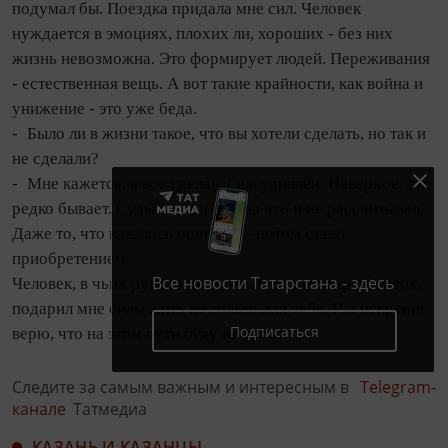
подумал бы. Поездка придала мне сил. Человек
нуждается в эмоциях, плохих ли, хороших - без них
жизнь невозможна. Это формирует людей. Переживания
- естественная вещь. А вот такие крайности, как вой­на и
унижение - это уже беда.
- Было ли в жизни такое, что вы хотели сделать, но так и
не сделали?
- Мне кажется, я всё сделал. Сам удивлён. Наверное, так
редко бывает. Судьба дарит то, на что и не рассчитывал.
Даже то, что казалось ошибкой - потом стало
приобретением.
Все новости Татарстана - здесь
Человек, в чьих руках новая жизнь делает первый вдох,
подарил мне силы жить не только для себя. И я искренне
Подписаться
верю, что на этом пути буду не одна.
Следите за самым важным и интересным в
Telegram-
канале
Татмедиа
КАЗАНЬ И КАЗАНЦЫ