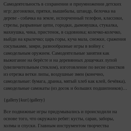
Самодеятельность в сохранении и приумножении детских
игр: догонялки, прятки, вышибалы, штандр, белочка на
дереве - собачка на земле, испорченный телефон, классики,
стрелы, разрывные цепи, городки, дымовушка, стукалка,
махнушка, чика, пристенок, в садовника; колечко-колечко,
выйди на крылечко; царь горы, куча мала, снежки, сражения
сосульками, замри, разнообразные игры в войну с
самодельным оружием. Самодеятельные занятия как
выжигание на берёсте и на деревянных дощечках лупой
(увеличительным стеклом), изготовление по весне свистков
из отрезка ветки липы, воздушные змеи (конечно,
самодельные: бумага, дранка, мятый хлеб как клей, бечёвка),
самодельные самокаты (из досок и больших подшипников)…
{gallery}kur{/gallery}
Все подвижные игры придумывались и происходили на
основе того, что окружало ребят: кусты, сараи, заборы,
холмы и спуски. Главным инструментом творчества