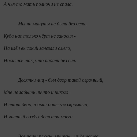
А чья-то мать полночи не спала.
Мы ни минуты не были без дела,
Куда нас только чёрт не заносил -
На клён высокий залезали смело,
Носились так, что падали без сил.
Десятки лиц - был двор такой огромный,
Мне не забыть ничто и никого -
И этот двор, и быт донельзя скромный,
И чистый воздух детства моего.
Все наши плюсы, минусы - из детства,