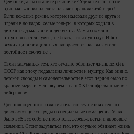
Девчонки, а вы помните резиночки? Удивительно, но ни
один мальчишка на свете не знает правила этой игры! …
Были кожаные ремни, которые надевали друг на друга и
играли в лошадок, белые гольфы, в которых ходили в
детский сад мальчики и девочки… Мамы спокойно
отпускали детей гулять, не боясь, что их украдут. И без
всяких цивилизационных наворотов из нас вырастили
достойное поколение".
Стоит задуматься тем, кто огульно обвиняет жизнь детей в
СССР как эпоху подавления личности и муштру. Как видно,
детской свободы и самодеятельности в этот период было по
крайней мере не меньше, чем в наш XXI оцифрованный век
либерализма.
Для полноценного развития тела совсем не обязательны
дорогостоящие снаряды и специальные помещения. У нас
было всё: вес собственного тела, деревья, ветки и дворовые
скамейки. Стоит задуматься тем, кто огульно обвиняет жизнь
детей в СССР как эпоху подавления личности и муштру. Как