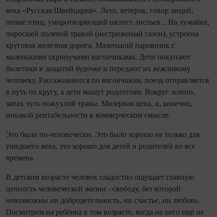
века «Русская Швейцария». Лето, ветерок, говор людей,
пение птиц, умиротворяющий шелест листьев... На лужайке,
поросшей полевой травой (нестриженый газон), устроена
круговая железная дорога. Маленький паровозик с
маленькими скрипучими вагончиками. Дети покупают
билетики в дощатой будочке и передают их вежливому
человеку. Рассаживаются по вагончикам, поезд отправляется
в путь по кругу, а дети машут родителям. Вокруг зелено,
запах чуть пожухлой травы. Мизерная цена, и, конечно,
никакой рентабельности в коммерческом смысле.
Это было по-человечески. Это было хорошо не только для
ушедшего века, это хорошо для детей и родителей во все
времена.
В детском возрасте человек сладостно ощущает главную
ценность человеческой жизни - свободу, без которой
невозможны ни добродетельность, ни счастье, ни любовь.
Посмотрим на ребёнка в том возрасте, когда на него ещё не