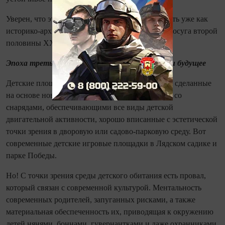
Уверен, что эту площадку в целом надо сохранить уже как
историко-архитектурный заповедник детского досуга второй
половины XX века, то есть времён СССР.
Эпоха третья: второе десятилетие
XXI
века и будущее
Детские площадки профессионального дизайна, сделанные
на основе новых конструкционных материалов; со
снарядами, обеспечивающими все виды детской
двигательной активности, хорошо вписанные с эстетической
точки зрения в дворовую или садово-парковую среду. Вот
современные детские игровые площадки в Лядском садике и
парке Победы.
Но! С точки зрения среды детского обитания есть провал,
который связан с современной культурой. Ментальность
современных родителей, запуганных рисками, а также
материальная обеспеченность их, приводящая к окружению
детей нянями, боннами, гувернантками и даже охранниками,