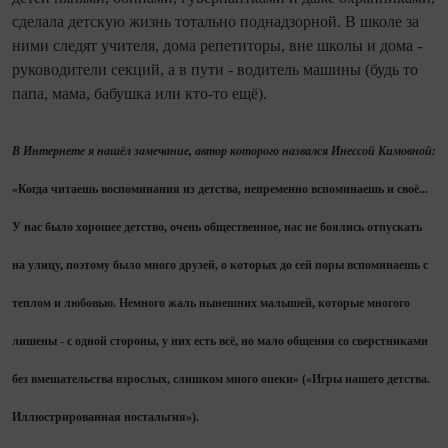
сделала детскую жизнь тотально поднадзорной. В школе за
ними следят учителя, дома репетиторы, вне школы и дома -
руководители секций, а в пути - водитель машины (будь то
папа, мама, бабушка или кто-то ещё).
В Интернете я нашёл замечание, автор которого назвался Инессой Кимовной:
«
Когда читаешь воспоминания из детства, непременно вспоминаешь и своё...
У нас было хорошее детство, очень общественное, нас не боялись отпускать
на улицу, поэтому было много друзей, о которых до сей поры вспоминаешь с
теплом и любовью. Немного жаль нынешних малышей, которые многого
лишены - с одной стороны, у них есть всё, но мало общения со сверстниками
без вмешательства взрослых, слишком много опеки» («Игры нашего детства.
Иллюстрированная ностальгия»).