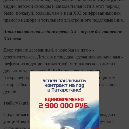
видно, детской свободы и самодеятельности в этот период
было, пожалуй, больше, чем в наш XXI оцифрованный век
прямого надзора и тотального электронного подглядывания.
Эпоха вторая: последняя треть XX - первое десятилетие
XXI века
Двор уже не деревянный, а коробка из пяти- -
девятитиэтажек. Детская площадка, сделанная заводчанами-
шефами из водопроводных труб, металлического листа и
других металлоизделий. Всё покрашено - точнее,
раскрашено-размалёвано красками с качеством и цветом,
которые были, а не которыми хочется, но всё это делалось с
душой.
{gallery}kur1{/gallery}
Сохранилась до настоящего времени детская площадка на
улице Новаторов - в народе это место города получило
устойчивое название «Куба».