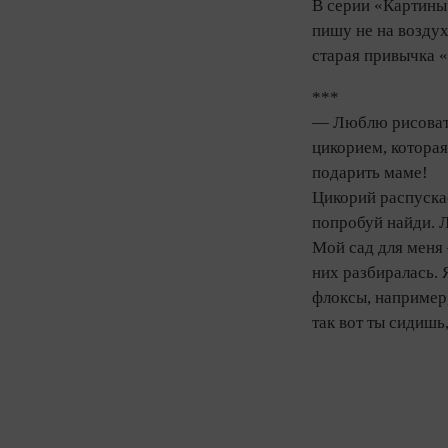
В серии «Картины 
пишу не на воздух
старая привычка «
***
— Люблю рисовать
цикорием, которая
подарить маме!
Цикорий распускае
попробуй найди. Л
Мой сад для меня 
них разбиралась. 
флоксы, например,
так вот ты сидиш