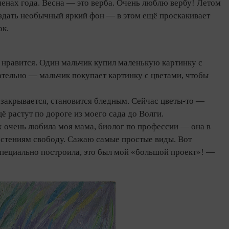
менах года. Весна — это верба. Очень люблю вербу! Летом
создать необычный яркий фон — в этом ещё проскакивает
ок.
нравится. Один мальчик купил маленькую картинку с
гательно — мальчик покупает картинку с цветами, чтобы
, закрывается, становится бледным. Сейчас цветы‑то —
ё растут по дороге из моего сада до Волги.
х очень любила моя мама, биолог по профессии — она в
 растениям свободу. Сажаю самые простые виды. Вот
 специально построила, это был мой «большой проект»! —