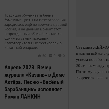
Традиция обменивать белые
бумажные цветы на пожертвования
зародилась ещё во времена царской
России, и на данный момент этот
возрожденный обычай считается
одним из самых красивых
благотворительных фестивалей в
Светлана ЖЕЙМОВА
Казанской епархии.
в жизни всё же с
50
0
0
успела поработать
20 лет, и, между 
Апрель 2023. Вечер
По этому случаю 
журнала «Казань» в Доме
творчества в её ж
Актёра. Песню «Весёлый
барабанщик» исполняет
Роман ЛАНКИН