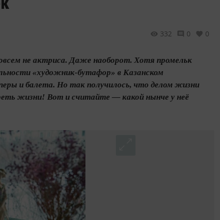
ек
332
0
0
всем не актриса. Даже наоборот. Хотя промельк
иальности «художник-бутафор» в Казанском
еры и балета. Но так получилось, что делом жизни
реть жизни! Вот и считайте — какой нынче у неё