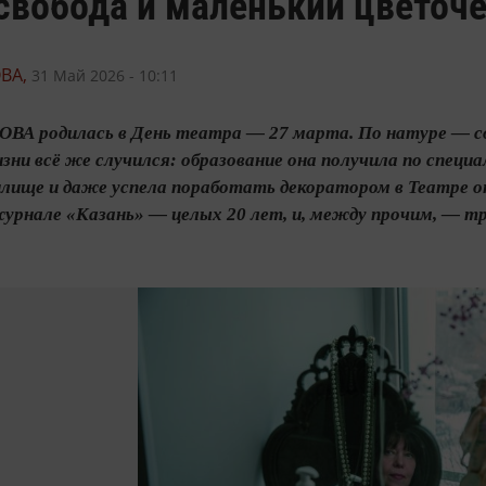
свобода и маленький цветоч
ВА,
31 Май 2026 - 10:11
А родилась в День театра — 27 марта. По натуре — со
ни всё же случился: образование она получила по спец
лище и даже успела поработать декоратором в Театре оп
урнале «Казань» — целых 20 лет, и, между прочим, — т