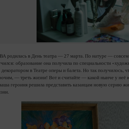
 родилась в День театра — 27 марта. По натуре — совсем 
лучился: образование она получила по специальности «худо
 декоратором в Театре оперы и балета. Но так получилось, 
прочим, — треть жизни! Вот и считайте — какой нынче у неё
наша героиня решила представить казанцам новую серию жив
изни.