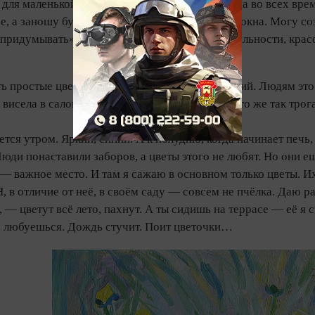
для маленькой комнаты» звучит цветочная тема во всех вре
е, а заношу букеты в дом, чтобы свет падал из окна. Могу 
придумывать». Хочется более ярких, чем в реальности, крас
 простые цветы. Пижму, например, или цикорий. Людям это 
 висела в салоне у подруги, для своей мамы. Это же так тро
тся утром. Яркий, синий. А к полудню, когда начинает печь
юди понаставили заборов, а цветы этого не любят. Но они ещ
— важное место. И там я сажаю в основном только цветы. И
Я, в отличие от неё, в своём саду — совсем не пчёлка. Даю
 — цветут всё лето, пахнут. А ты сидишь на террасе — её я
ь, любуешься. Дождь стучит. Поит цветочки…