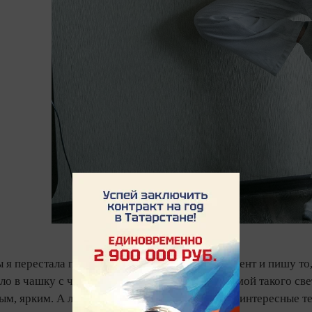
 я перестала придумывать сюжеты. Ценю момент и пишу то, 
ало в чашку с чаем — красиво невозможно! Зимой такого свет
ым, ярким. А летом, когда садится за горизонт, интересные 