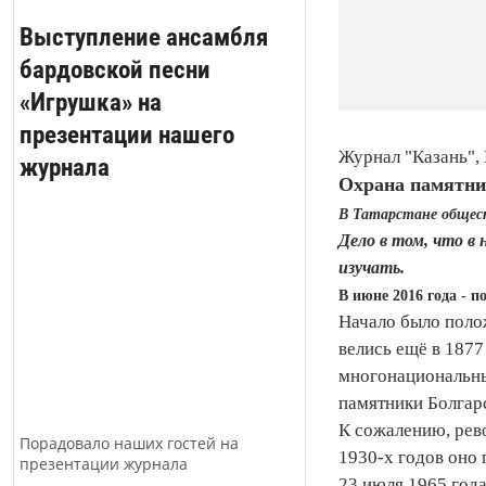
Выступление ансамбля
бардовской песни
«Игрушка» на
презентации нашего
Журнал "Казань", 
журнала
Охрана памятни
В Татарстане общест
Дело в том, что в 
изучать.
В июне 2016 года - 
Начало было полож
велись ещё в 1877
многонациональны
памятники Болгар
К сожалению, рев
Порадовало наших гостей на
1930-х годов оно 
презентации журнала
23 июля 1965 год