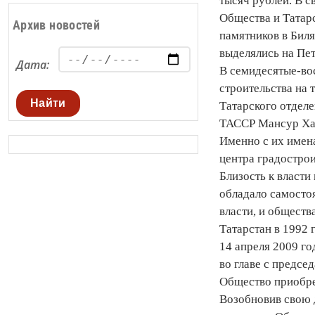
тысяч рублей. В с
Общества и Татарс
Архив новостей
памятников в Биля
выделялись на Пе
Дата:
В семидесятые-во
строительства на 
Найти
Татарского отделе
ТАССР Мансур Хас
Именно с их имен
центра градостро
Близость к власти
обладало самостоя
власти, и обществ
Татарстан в 1992 
14 апреля 2009 го
во главе с предс
Общество приобре
Возобновив свою д