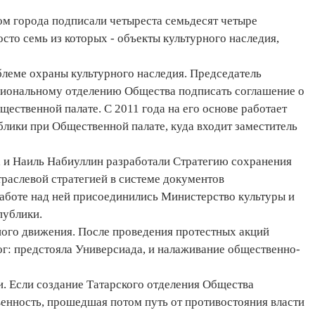
ом города подписали четыреста семьдесят четыре
сто семь из которых - объекты культурного наследия,
леме охраны культурного наследия. Председатель
гиональному отделению Общества подписать соглашение о
ественной палате. С 2011 года на его основе работает
лики при Общественной палате, куда входит заместитель
 и Наиль Набиуллин разработали Стратегию сохранения
траслевой стратегией в системе документов
работе над ней присоединились Министерство культуры и
публики.
ного движения. После проведения протестных акций
ог: предстояла Универсиада, и налаживание общественно-
и. Если создание Татарского отделения Общества
венность, прошедшая потом путь от противостояния власти