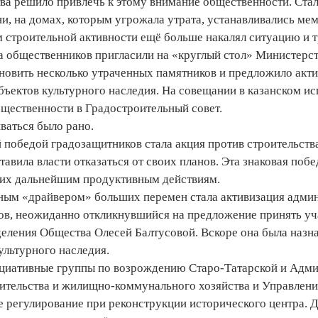
ва решило привлечь к этому внимание общественности. Стал
и, на домах, которым угрожала утрата, устанавливались ме
 строительной активности ещё больше накалял ситуацию и т
а общественников пригласили на «круглый стол» Министерст
новить несколько утраченных памятников и предложило акти
бъектов культурного наследия. На совещании в казанском и
бщественности в Градостроительный совет.
ваться было рано.
победой градозащитников стала акция против строительства
ставила власти отказаться от своих планов. Эта знаковая по
 их дальнейшим продуктивным действиям.
вным «драйвером» больших перемен стала активизация админ
в, неожиданно откликнувшийся на предложение принять уча
деления Общества Олесей Балтусовой. Вскоре она была назн
ультурного наследия.
циативные группы по возрождению Старо-Татарской и Адми
оительства и жилищно-коммунального хозяйства и Управлени
е регулирование при реконструкции исторического центра. 