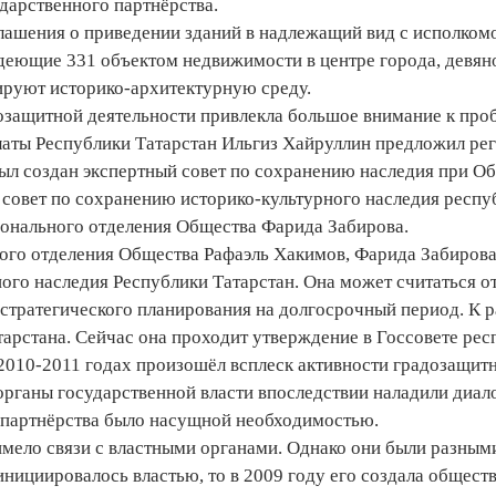
дарственного партнёрства.
глашения о приведении зданий в надлежащий вид с исполком
деющие 331 объектом недвижимости в центре города, девяно
ируют историко-архитектурную среду.
озащитной деятельности привлекла большое внимание к проб
аты Республики Татарстан Ильгиз Хайруллин предложил ре
ыл создан экспертный совет по сохранению наследия при Общ
совет по сохранению историко-культурного наследия респуб
ионального отделения Общества Фарида Забирова.
ого отделения Общества Рафаэль Хакимов, Фарида Забирова
ого наследия Республики Татарстан. Она может считаться о
 стратегического планирования на долгосрочный период. К 
арстана. Сейчас она проходит утверждение в Госсовете рес
 2010-2011 годах произошёл всплеск активности градозащит
органы государственной власти впоследствии наладили диал
 партнёрства было насущной необходимостью.
имело связи с властными органами. Однако они были разным
нициировалось властью, то в 2009 году его создала общест