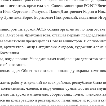
ли заместитель председателя Совета министров РСФСР Вяч
и Илья Сергеевич Глазунов, Павел Дмитриевич Корин и Ник
ор Эрмитажа Борис Борисович Пиотровский, академики Иго
 министров Татарской АССР создал оргкомитет по подготовк
аиса Юнусовна Ярмухаметова, ставшая первым председателе
ом заместителя председателя Совета министров. В оргкомит
в, архитектор Сайяр Ситдикович Айдаров, художник Харис 
Космылина.
да, когда прошла Учредительная конференция делегатов от п
го образования.
авных задач Общество считало пропаганду охраны памятнико
.
адить работу отделений во всех районах республики было н
 коллективных членов, и вырученные суммы достигали внуши
ения Татарского отделения, сборы одних только членских вз
сь на консервацию и реставрацию памятников истории и кул