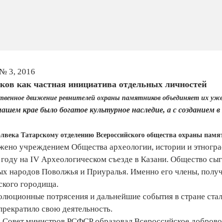
№ 3, 2016
ков как частная инициатива отдельных личностей
венное движение ревнителей охраны памятников объединяет их уже 
нашем крае было богатое культурное наследие, а с созданием 
полвека Татарскому отделению Всероссийского общества охраны пам
ено учреждением Общества археологии, истории и этнографи
 году на IV Археологическом съезде в Казани. Общество сы
х народов Поволжья и Приуралья. Именно его члены, полу
ского городища.
олюционные потрясения и дальнейшие события в стране стал
прекратило свою деятельность.
а Совет министров РСФСР образовал Всероссийское доброво