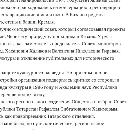
 который планировалось в 1977 году, Центральный совет
овном они расходовались на консервацию и реставрацию
реставрацию живописи и икон. В Казани средства
ь, стены и башни Кремля.
аучно-методический совет, который согласовывал проекты
и. Через эту процедуру проходила и Казань. У руля
оналы, как заместитель председателя Совета министров
д Хасанович Халиков и Валентина Николаевна Гиревая.
льтуры и отклонение губительных для исторического
защите культурного наследия. Но при этом оно не
естройки организация подверглась критике со стороны и
онда культуры в 1986 году и Академии наук Республики
ерешли под их эгиду.
анского регионального отделения Общества и избран Совет
спублики Татарстан Рафаэлем Сибгатовичем Хакимовым.
ь как правопреемник Татарского отделения.
азани было, по сути, критическим, региональное