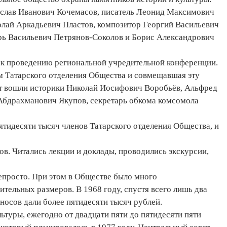
еслав Иванович Кочемасов, писатель Леонид Максимович
олай Аркадьевич Пластов, композитор Георгий Васильевич
рь Васильевич Петрянов-Соколов и Борис Александрович
е к проведению региональной учредительной конференции.
м Татарского отделения Общества и совмещавшая эту
ет вошли историки Николай Иосифович Воробьёв, Альфред
Абдрахманович Якупов, секретарь обкома комсомола
ятидесяти тысяч членов Татарского отделения Общества, и
в. Читались лекции и доклады, проводились экскурсии,
епросто. При этом в Обществе было много
тельных размеров. В 1968 году, спустя всего лишь два
носов дали более пятидесяти тысяч рублей.
ьтуры, ежегодно от двадцати пяти до пятидесяти пяти