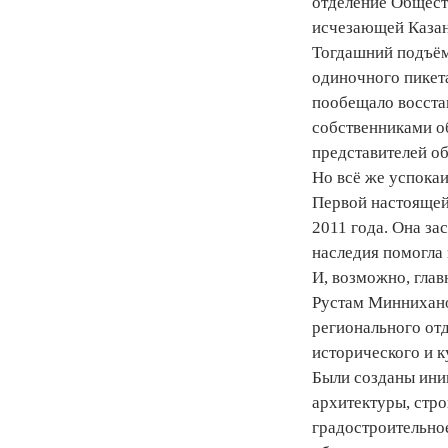
отделение Общест
исчезающей Казан
Тогдашний подъём
одиночного пикет
пообещало восста
собственниками о
представителей о
Но всё же успокаи
Первой настоящей 
2011 года. Она за
наследия помогла
И, возможно, гла
Рустам Миннихано
регионального от
исторического и к
Были созданы ини
архитектуры, стр
градостроительно