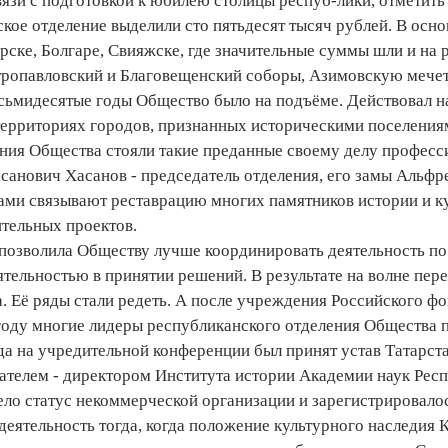
вязи с подготовкой к юбилею столицы респуб-лики, отметить
кое отделение выделили сто пятьдесят тысяч рублей. В осн
рске, Болгаре, Свияжске, где значительные суммы шли и на 
тропавловский и Благовещенский соборы, Азимовскую мечет
сьмидесятые годы Общество было на подъёме. Действовал н
территориях городов, признанных историческими поселениям
ния Общества стояли такие преданные своему делу професси
анович Хасанов - председатель отделения, его замы Альфре
ами связывают реставрацию многих памятников истории и ку
ительных проектов.
 позволила Обществу лучше координировать деятельность по 
тельностью в принятии решений. В результате на волне пер
а. Её ряды стали редеть. А после учреждения Российского ф
году многие лидеры республиканского отделения Общества п
да на учредительной конференции был принят устав Татарст
едателем - директором Института истории Академии наук Ре
ло статус некоммерческой организации и зарегистрировалос
еятельность тогда, когда положение культурного наследия К