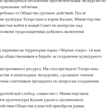
и проводиться бесплатные просветительные экскурсии по
мориальные таблички.
ребовал от Общества срочных действий. После
во культуры Татарстана и мэрия Казани. Министерство
вистам войти в новый Совет по контролю над
сполкоме градозащитники добились включения
 парковки на территории парка «Чёрное озеро» 14 мая
беда общественников в борьбе за сохранение культурного
истративного ресурса. Им стал президент Татарстана
стие в пешеходных экскурсиях, сделанное членом
ачена советником президента по вопросам сохранения
ралтейской слобод, совместно с Министерством
ем архитектуры Казани удалось организовать
Действия Общества и властей приобрели рамки