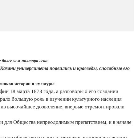
более чем полтора века.
в Казани университета появились и краеведы, способные его
ятников истории и культуры
и 18 марта 1878 года, а разговоры о его создании
грало большую роль в изучении культурного наследия
чив высочайшее дозволение, впервые отремонтировали
и для Общества непреодолимым препятствием, и в начале
льное общество охраны памятников истории и культуры.