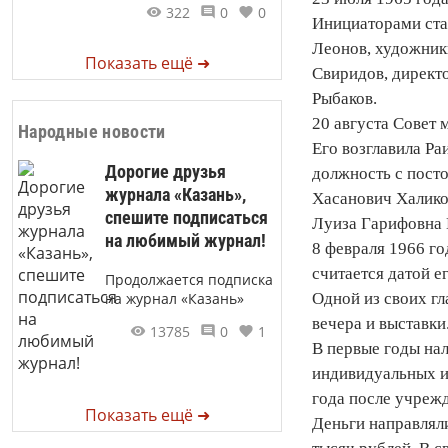
322
0
0
Инициаторами ста
Леонов, художник
Показать ещё ➜
Свиридов, директ
Рыбаков.
20 августа Совет
Народные новости
Его возглавила Р
Дорогие друзья
должность с пост
журнала «Казань»,
Хасанович Халико
спешите подписаться
Луиза Гарифовна 
на любимый журнал!
8 февраля 1966 го
считается датой е
Продолжается подписка
на журнал «Казань»
Одной из своих гл
вечера и выставки
13785
0
1
В первые годы нал
индивидуальных и
года после учрежд
Показать ещё ➜
Деньги направляли