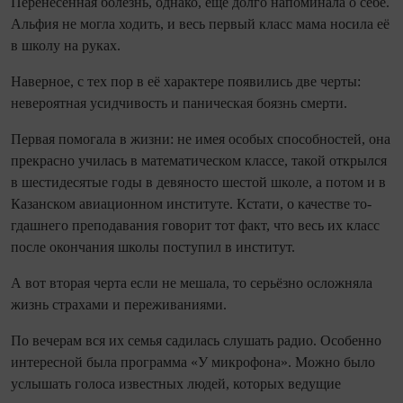
Перенесённая болезнь, однако, ещё долго напоминала о себе.
Альфия не могла ходить, и весь первый класс мама носила её
в школу на руках.
Наверное, с тех пор в её характере появились две черты:
невероятная усидчивость и паническая боязнь смерти.
Первая помогала в жизни: не имея особых способностей, она
прекрасно училась в математическом классе, такой открылся
в шестидесятые годы в девяносто шестой школе, а потом и в
Казанском авиационном институте. Кстати, о качестве то­
гдашнего преподавания говорит тот факт, что весь их класс
после окончания школы поступил в институт.
А вот вторая черта если не мешала, то серь­ёзно осложняла
жизнь страхами и переживаниями.
По вечерам вся их семья садилась слушать радио. Особенно
интересной была программа «У микрофона». Можно было
услышать голоса известных людей, которых ведущие