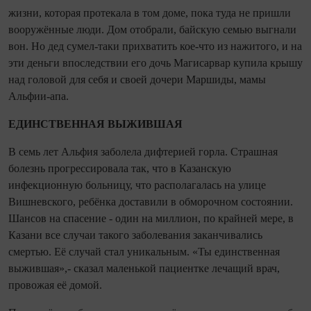
жизни, которая про­текала в том доме, пока туда не при­шли
вооружённые люди. Дом отобрали, байскую семью выгнали
вон. Но дед сумел‑таки прихватить кое‑что из нажитого, и на
эти деньги впоследствии его дочь Магисарвар купила крышу
над головой для себя и своей дочери Маршиды, мамы
Альфии‑апа.
ЕДИНСТВЕННАЯ ВЫЖИВШАЯ
В семь лет Альфия заболела диф­терией горла. Страшная
болезнь прогрессировала так, что в Казанскую
инфекционную больницу, что располагалась на улице
Вишневского, ребёнка доставили в обморочном состоянии.
Шансов на спасение - один на миллион, по крайней мере, в
Казани все случаи такого заболевания заканчивались
смертью. Её случай стал уникальным. «Ты единственная
выжившая»,- сказал маленькой пациентке лечащий врач,
провожая её домой.