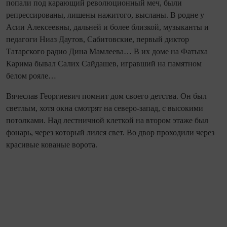
попали под карающий революционный меч, были
репрессированы, лишены нажитого, высланы. В родне у
Асии Алексеевны, дальней и более близкой, музыканты и
педагоги Ниаз Даутов, Сабитовские, первый диктор
Татарского радио Дина Мамлеева… В их доме на Фатыха
Карима бывал Салих Сайдашев, игравший на памятном
белом рояле…
Вячеслав Георгиевич по­мнит дом своего детства. Он был
светлым, хотя окна смотрят на северо‑запад, с высокими
потолками. Над лестничной клеткой на втором этаже был
фонарь, через который лился свет. Во двор проходили через
красивые кованые ворота.