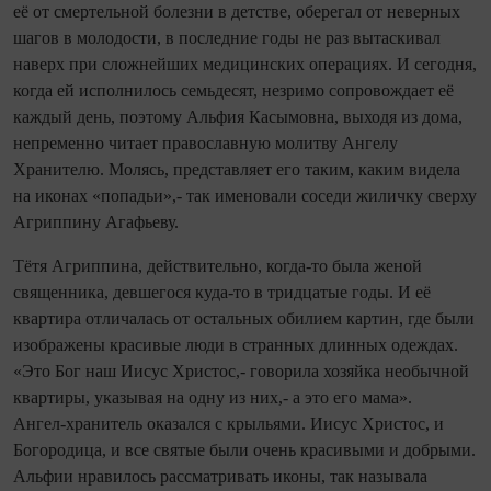
её от смертельной болезни в детстве, оберегал от неверных
шагов в молодости, в последние годы не раз вытаскивал
наверх при сложнейших медицинских операциях. И се­го­дня,
ко­гда ей исполнилось семьдесят, незримо сопровождает её
каждый день, поэтому Альфия Касымовна, выходя из дома,
непременно читает православную молитву Ангелу
Хранителю. Молясь, представляет его таким, каким видела
на иконах «попадьи»,- так именовали соседи жиличку сверху
Агриппину Агафьеву.
Тётя Агриппина, действительно, ко­гда‑то была женой
священника, девшегося куда‑то в три­дцатые годы. И её
квартира отличалась от остальных обилием картин, где были
изображены красивые люди в странных длинных одеждах.
«Это Бог наш Иисус Христос,- говорила хозяйка необычной
квартиры, указывая на одну из них,- а это его мама».
Ангел‑хранитель оказался с крыльями. Иисус Христос, и
Богородица, и все святые были очень красивыми и добрыми.
Альфии нравилось рассматривать иконы, так называла