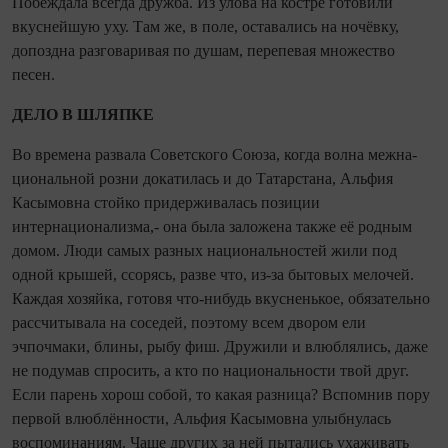
Побеждала все­гда дружба. Из улова на костре готовили
вкуснейшую уху. Там же, в поле, оставались на ночёвку,
допоздна разговаривая по душам, перепевая множество
песен.
ДЕЛО В ШЛЯПКЕ
Во времена развала Советского Союза, ко­гда волна межна­
цио­наль­ной розни докатилась и до Татарстана, Альфия
Касымовна стойко придерживалась позиции
интернационализма,- она была заложена также её родным
домом. Люди самых разных на­цио­наль­ностей жили под
одной крышей, ссорясь, разве что, из‑за бытовых мелочей.
Каждая хозяйка, готовя что‑нибудь вкусненькое, обязательно
рассчитывала на соседей, поэтому всем двором ели
эчпочмаки, блины, рыбу фиш. Дружили и влюб­лялись, даже
не подумав спросить, а кто по на­цио­наль­ности твой друг.
Если парень хорош собой, то какая разница? Вспо­мнив пору
первой влюб­лённости, Альфия Касымовна улыбнулась
воспоминаниям. Чаще других за ней пытались ухаживать