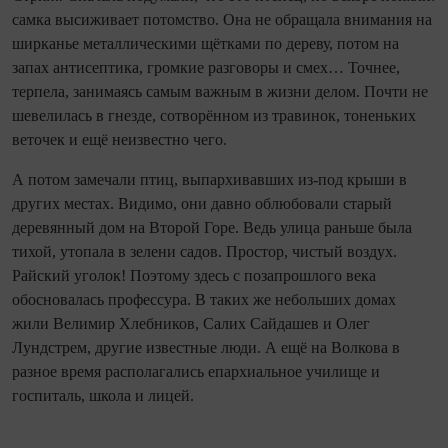
самка высиживает потомство. Она не обращала внимания на
ширканье металлическими щётками по дереву, потом на
запах антисептика, громкие разговоры и смех… Точнее,
терпела, занимаясь самым важным в жизни делом. Почти не
шевелилась в гнезде, сотворённом из травинок, тоненьких
веточек и ещё неизвестно чего.
А потом замечали птиц, выпархивавших из‑под крыши в
других местах. Видимо, они давно облюбовали старый
деревянный дом на Второй Горе. Ведь улица раньше была
тихой, утопала в зелени садов. Простор, чистый воздух.
Райский уголок! Поэтому здесь с позапрошлого века
обосновалась профессура. В таких же небольших домах
жили Велимир Хлебников, Салих Сайдашев и Олег
Лундстрем, другие известные люди. А ещё на Волкова в
разное время располагались епархиальное училище и
госпиталь, школа и лицей.