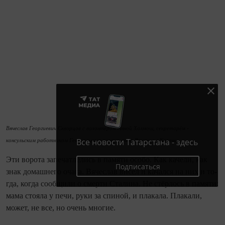
Вячеслав Георгиевич Скворцов с волонтёром Анной Халмош, секретарём -
Все новости Татарстана - здесь
консульским работником Генерального консульства Венгрии в Казани
Эти ворота запечатлелись в памяти особо. Как качели, как
Подписаться
знак домашнего очага. Вячеслав висел и качался на них и то­
гда, ко­гда сообщили о смерти Сталина. Не стёрлось в памяти:
мама стояла у печи, руки за спиной, и плакала. Плакали,
может, не все, но очень многие.