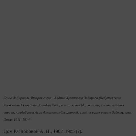
Семья Забировых. Вторая слева - Хадича Хусаиновна Забирова (бабушка Асии
Алексеевны Скворцовой); рядом Хабира апа, за ней Марьям апа; сидит, крайняя
справа, прабабушка Асии Алексеевны Скворцовой, у неё на руках стоит Зайтуна апа.
Около 1911 - 1914
Дом Распоповой А. Н., 1902 - 1905 (?).