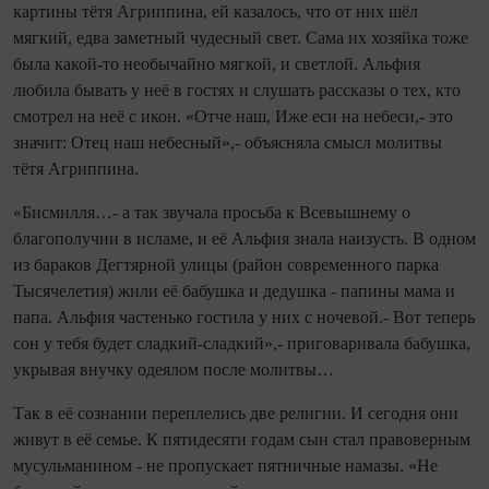
картины тётя Агриппина, ей казалось, что от них шёл
мягкий, едва заметный чудесный свет. Сама их хозяйка тоже
была какой‑то необычайно мягкой, и светлой. Альфия
любила бывать у неё в гостях и слушать рассказы о тех, кто
смотрел на неё с икон. «Отче наш, Иже еси на небеси,- это
значит: Отец наш небесный»,- объясняла смысл молитвы
тётя Агриппина.
«Бисмилля…- а так звучала просьба к Всевышнему о
благополучии в исламе, и её Альфия знала на­изусть. В одном
из бараков Дегтярной улицы (район современного парка
Тысячелетия) жили её бабушка и дедушка - папины мама и
папа. Альфия частенько гостила у них с ночевой.- Вот теперь
сон у тебя будет сладкий‑сладкий»,- приговаривала бабушка,
укрывая внучку одеялом после молитвы…
Так в её сознании переплелись две религии. И се­го­дня они
живут в её семье­. К пятидесяти годам сын стал правоверным
мусульманином - не пропускает пятничные намазы. «Не