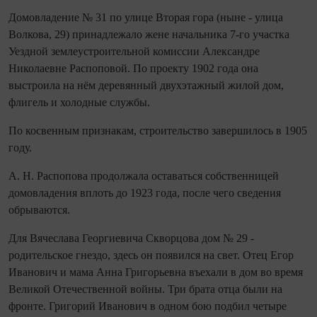
Домовладение № 31 по улице Вторая гора (ныне - улица
Волкова, 29) принадлежало жене начальника 7‑го участка
Уездной землеустрои­тель­ной комиссии Александре
Николаевне Распоповой. По проекту 1902 года она
выстроила на нём деревянный двух­этаж­ный жилой дом,
флигель и холодные службы.
По косвенным признакам, строи­тель­ство завершилось в 1905
году.
А. Н. Распопова продолжала оставаться собственницей
домовладения вплоть до 1923 года, после чего сведения
обрываются.
Для Вячеслава Георгиевича Скворцова дом № 29 -
родительское гнездо, здесь он появился на свет. Отец Егор
Иванович и мама Анна Гри­горь­евна въехали в дом во время
Великой Оте­че­ственной вой­ны. Три брата отца были на
фронте. Григорий Иванович в одном бою подбил четыре