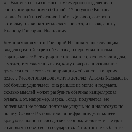
«…Выписка из казанского землемерного отделения о
состоянии дома номер 66 дробь 17 по улице Волкова…
заключённый на её основе Найма Договор, согласно
которому право на третью часть переходит гражданину
Иванову Григорию Ивановичу.
Кем приходился этот Григорий Иванович последующим
владельцам той «треть­ей части», теперь можно только
гадать,- может быть, родственником того, кто построил дом,
а может, тем счастливчиком, кому ордер на проживание
достался после его экспроприации,- обычное в то время
дело… Рассматривая документ в деталях, Альфия Касымовна
всё больше удивлялась, она раньше не могла и подумать,
сколько мыслей может разбудить обычная канцелярская
бумага. Вот, например, марка. То­гда, получается, ею
оплачивали не только поч­товые услуги, но и налоговую по­
шлину. Слово «Госпо­шлина» и цифра пятьдесят копеек
красуются на ней в соседстве с серпом, молотом и звездой -
символами советского государства. И полтинничек был то­