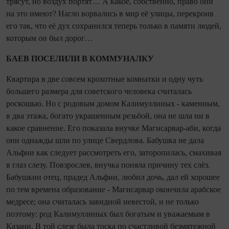
трясут, но воздух портят… А какое, собственно, право они
на это имеют? Нагло ворвались в мир её улицы, перекроив
его так, что её дух сохранился теперь только в памяти людей,
которым он был дорог…
БАЕВ ПОСЕЛИЛИ В КОММУНАЛКУ
Квартира в две совсем крохотные комнатки и одну чуть
большего размера для советского человека считалась
роскошью. Но с родовым домом Калимуллиных - каменным,
в два этажа, богато украшенным резьбой, она не шла ни в
какое сравнение. Его показала внучке Магисарвар‑аби, ко­гда
они однажды шли по улице Свердлова. Бабушка не дала
Альфии как следует рассмотреть его, заторопилась, смахивая
в глаз слезу. Повзрослев, внучка поняла причину тех слёз.
Бабушкин отец, прадед Альфии, любил дочь, дал ей хорошее
по тем времена образование - Магисарвар окончила арабское
медресе; она считалась завидной невестой, и не только
поэтому: род Калимуллиных был богатым и уважаемым в
Казани. В той слезе была тоска по счастливой безмятежной