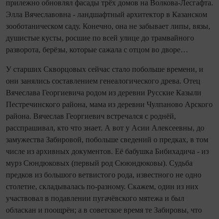
прилежно обновлял фасады трёх домов на Волкова‑Лесгафта.
Элла Вячеславовна - ландшафтный архитектор в Казанском
зооботаническом саду. Конечно, она не забывает липы, вязы,
душистые кусты, росшие по всей улице до трамвайного
разворота, берёзы, которые сажала с отцом во дворе…
У старших Скворцовых сейчас стало побольше времени, и
они занялись составлением генеалогического древа. Отец
Вячеслава Георгиевича родом из деревни Русские Казыли
Пестречинского района, мама из деревни Чулпаново Арского
района. Вячеслав Георгиевич встречался с роднёй,
расспрашивал, кто что знает. А вот у Асии Алексеевны, до
замужества Забировой, побольше сведений о предках, в том
числе из архивных документов. Её бабушка Бибихадича - из
мурз Сюндюковых (первый род Сююндюковы). Судьба
предков из большого ветвистого рода, известного не одно
столетие, складывалась по‑разному. Скажем, один из них
участвовал в подавлении пугачёвского мятежа и был
обласкан и поощрён; а в советское время те Забировы, что