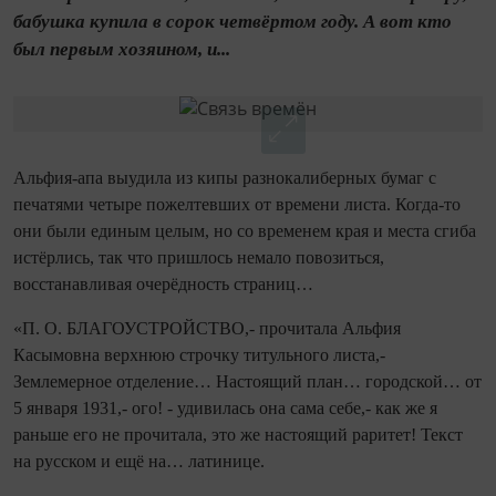
бабушка купила в сорок четвёртом году. А вот кто
был первым хозяином, и...
Альфия‑апа выудила из кипы разнокалиберных бумаг с
печатями четыре пожелтевших от времени листа. Ко­гда‑то
они были единым целым, но со временем края и места сгиба
истёрлись, так что пришлось немало повозиться,
восстанавливая очерёдность страниц…
«П. О. БЛАГОУСТРОЙСТВО,- прочитала Альфия
Касымовна верхнюю строчку титульного листа,-
Землемерное отделение… Настоящий план… городской… от
5 января 1931,- ого! - удивилась она сама себе,- как же я
раньше его не прочитала, это же настоящий раритет! Текст
на русском и ещё на… латинице.