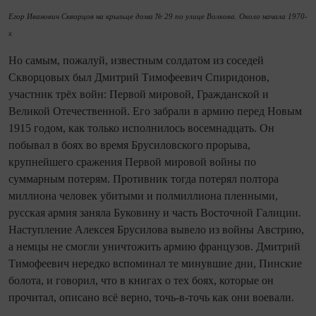
Егор Иванович Скворцов на крыльце дома № 29 по улице Волкова. Около начала 1970-
х
Но самым, пожалуй, известным солдатом из соседей
Скворцовых был Дмитрий Тимофеевич Спиридонов,
участник трёх войн: Первой мировой, Гражданской и
Великой Оте­че­ственной. Его забрали в армию перед Новым
1915 годом, как только исполнилось восемна­дцать. Он
побывал в боях во время Брусиловского прорыва,
крупнейшего сражения Первой мировой вой­ны по
суммарным потерям. Противник то­гда потерял полтора
миллиона человек убитыми и полмиллиона пленными,
русская армия заняла Буковину и часть Восточной Галиции.
Наступление Алексея Брусилова вывело из вой­ны Австрию,
а немцы не смогли уничтожить армию французов. Дмитрий
Тимофеевич нередко вспоминал те минувшие дни, Пинские
болота, и говорил, что в книгах о тех боях, которые он
прочитал, описано всё верно, точь‑в‑точь как они воевали.