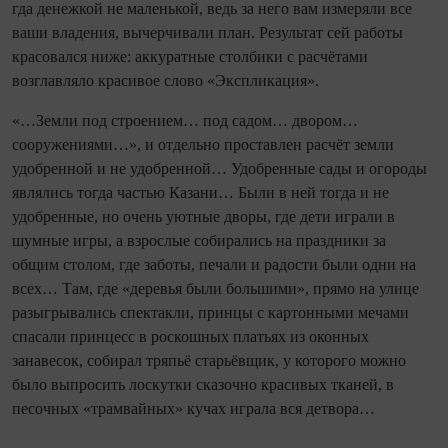
гда денежкой не маленькой, ведь за него вам измеряли все
ваши владения, вычерчивали план. Результат сей работы
красовался ниже: аккуратные столбики с расчётами
возглавляло красивое слово «Экспликация».
«…Земли под строением… под садом… двором…
сооружениями…», и отдельно проставлен расчёт земли
удобренной и не удобренной… Удобренные сады и огороды
являлись то­гда частью Казани… Были в ней то­гда и не
удобренные, но очень уютные дворы, где дети играли в
шумные игры, а взрослые собирались на праздники за
общим столом, где заботы, печали и радости были одни на
всех… Там, где «деревья были большими», прямо на улице
разыгрывались спектакли, принцы с картонными мечами
спасали принцесс в роскошных платьях из оконных
занавесок, собирал тряпьё старьёвщик, у которого можно
было выпросить лоскутки сказочно красивых тканей, в
песочных «трамвайных» кучах играла вся детвора…