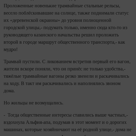
Проложенные новенькие трамвайные стальные рельсы,
весело поблёскивавшие на солнце, также поднимали статус
их «деревенской окраины» до уровня полноценной
городской улицы,- подумать только, именно сюда кто‑то из
руководящего казанского начальства решил проложить
второй в городе маршрут общественного транспорта,- как
мудро!
Трамвай пустили. С ликованием встретив первый его вагон,
жители вскоре поняли, что он принёс не только удобства,-
тяжёлые трамвайные вагоны резко звенели и раскачивались
на ходу. В такт им раскачивались и наполнялись звоном
дома.
Но жильцы не возмущались.
- То­гда общественные интересы ставились выше частных,-
вздохнула Альфия‑апа, подумав в этот момент и о дорогих
машинах, которые хозяйничают на её родной улице,- дома не