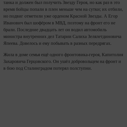
танка и должен был получить Звезду Героя, но как раз в это
время бойцы попали в плен меньше чем на сутки; их отбили,
но подвиг отметили уже орденом Красной Звезды. А Егор
Иванович был шофёром в МВД, поэтому на фронт его не
брали. Последние два­дцать лет он водил автомобиль
министра внутренних дел Татарии Салиха Зелялетдиновича
Япеева. Довелось и ему побывать в разных передрягах.
Жила в доме семья ещё одного фронтовика‑героя, Капитолия
Захаровича Герцовского. Он ушёл добровольцем на фронт и
в бою под Сталинградом потерял полступни.