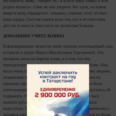
беспокойся, мама,- говорит ей,- я за всю нашу семью и всю
родню молюсь». Сама же она уверена: Бог един, на каком
языке к нему обращаться - неважно, главное, чтоб это был
язык сердца. Светлая память всем тем, кто в её советском
детстве и юности учил жить по заповедям Божьим.
ДОМАШНЯЯ УЧИТЕЛЬНИЦА
В формировании личности моей ге­роини неизгладимый след
оставили и уроки Марии Михайловны Торгашевой. Эта
женщина жила на первом этаже, и о том, что она
принадлежит к особым людям, говорил весь её облик. Она
была очень спокойной, ровной в общении со всеми людьми,
независимо от социального статуса и на­цио­наль­ности,
одевалась красиво, но строго. Мария Михайловна была
учительницей, и поэтому все девочки их двора пытались ей
подражать. Она занималась со всеми ребятами, в чьих
знаниях русского языка и литературы обнаруживала
недостатки. Репетиторством? Нет! Она просто занималась с
детьми в своё свободное время бесплатно. И в этом не было