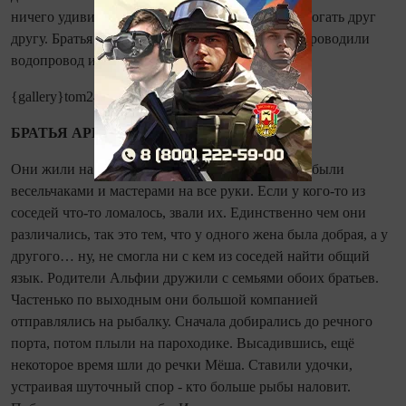
ничего удивительного, ведь соседи должны помогать друг
другу. Братья Арефьевы, например, бесплатно проводили
водопровод и канализацию всей округе.
{gallery}tom24{/gallery}
БРАТЬЯ АРЕФЬЕВЫ
Они жили на втором этаже дома напротив. Оба были
весельчаками и мастерами на все руки. Если у кого‑то из
соседей что‑то ломалось, звали их. Единственно чем они
различались, так это тем, что у одного жена была доб­рая, а у
другого… ну, не смогла ни с кем из соседей найти общий
язык. Родители Альфии дружили с семьями обоих братьев.
Частенько по выходным они большой компанией
отправлялись на рыбалку. Сначала добирались до речного
порта, потом плыли на пароходике. Высадившись, ещё
некоторое время шли до речки Мёша. Ставили удочки,
устраивая шуточный спор - кто больше рыбы наловит.