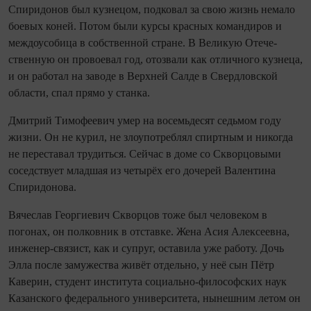
Спиридонов был кузнецом, подковал за свою жизнь немало
боевых коней. Потом были курсы красных командиров и
междоусобица в собственной стране. В Великую Оте­че­
ственную он провоевал год, отозвали как отличного кузнеца,
и он работал на заводе в Верхней Салде в Свердловской
области, спал прямо у станка.
Дмитрий Тимофеевич умер на восемьдесят седьмом году
жизни. Он не курил, не злоупо­треб­лял спиртным и нико­гда
не переставал трудиться. Сейчас в доме со Скворцовыми
соседствует младшая из четырёх его дочерей Валентина
Спиридонова.
Вячеслав Георгиевич Скворцов тоже был человеком в
погонах, он полковник в отставке. Жена Асия Алексеевна,
инженер‑связист, как и супруг, оставила уже работу. Дочь
Элла после замужества живёт отдельно, у неё сын Пётр
Каверин, студент института социально‑философских наук
Казанского федерального университета, нынешним летом он