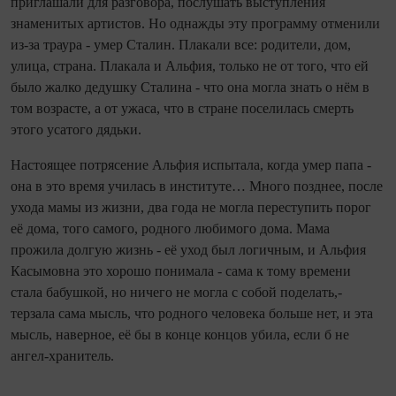
приглашали для разговора, послушать выступ­ления
знаменитых артистов. Но однажды эту программу отменили
из‑за траура - умер Сталин. Плакали все: родители, дом,
улица, страна. Плакала и Альфия, только не от того, что ей
было жалко дедушку Сталина - что она могла знать о нём в
том возрасте, а от ужаса, что в стране поселилась смерть
этого усатого дядьки.
Настоящее потрясение Альфия испытала, ко­гда умер папа -
она в это время училась в институте… Много позднее, после
ухода мамы из жизни, два года не могла переступить порог
её дома, того самого, родного любимого дома. Мама
прожила долгую жизнь - её уход был логичным, и Альфия
Касымовна это хорошо понимала - сама к тому времени
стала бабушкой, но ничего не могла с собой поделать,-
терзала сама мысль, что родного человека больше нет, и эта
мысль, наверное, её бы в конце концов убила, если б не
ангел‑хранитель.