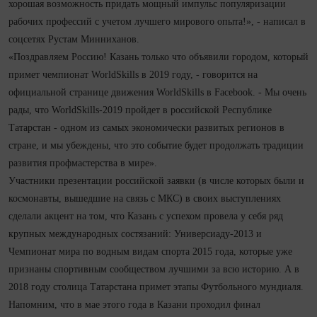
хорошая возможность придать мощный импульс популяризации
рабочих профессий с учетом лучшего мирового опыта!», - написал в
соцсетях Рустам Минниханов.
«Поздравляем Россию! Казань только что объявили городом, который
примет чемпионат WorldSkills в 2019 году, - говорится на
официальной странице движения WorldSkills в Facebook. - Мы очень
рады, что WorldSkills-2019 пройдет в российской Республике
Татарстан - одном из самых экономически развитых регионов в
стране, и мы убеждены, что это событие будет продолжать традиции
развития профмастерства в мире».
Участники презентации российской заявки (в числе которых были и
космонавты, вышедшие на связь с МКС) в своих выступлениях
сделали акцент на том, что Казань с успехом провела у себя ряд
крупных международных состязаний: Универсиаду-2013 и
Чемпионат мира по водным видам спорта 2015 года, которые уже
признаны спортивным сообществом лучшими за всю историю. А в
2018 году столица Татарстана примет этапы Футбольного мундиаля.
Напомним, что в мае этого года в Казани проходил финал