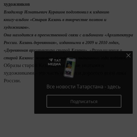
художников
Владимир Игнатьевич Курашов подготовил к изданию
книгу‑альбом «Старая Казань в творчестве поэтов и
художников».
Она находится в преемственной связи с альбомами «Архитектура
России. Казань деревянная», изданными в 2009 и 2010 годах,
«Деревянная архитектура старой Казани», «Размышления о
старой Казани: живопись и графика» нынешнего года издания.
Образы старой Казани, созданные поэтами и
художниками,- это часть общего и дорогого всем лика
России.
Все новости Татарстана - здесь
Подписаться