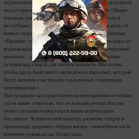
игровая комната, тренерская, сауны, комнаты дежурной
медсестры и дежурного тренера, инвентарная. Общая
площадь здания - 2915 кв. м. Всего до конца года в
республике за счёт средств бюджета будут введены 10
новых спорткомплексов, 5 из которых - с бассейнами.
«Приятно, что перед завершением Чемпионата мира по
водным видам спорта мы открываем такой прекрасный
комплекс, - сказал Рустам Минниханов. - Плавание -
лучший вид спорта для любого возраста. Мы хотим,
чтобы здесь было много молодёжи и взрослых, которые
будут активно участвовать в различных спортивных
мероприятиях».
Выступавшие на торжественном мероприятии почётные
гости также отмечали, что не каждый регион России
может сегодня похвастаться таким количеством
бассейнов. Человеческий капитал, развитие спорта и
пропаганда здорового образа жизни - важнейшая часть
политики руководства Татарстана.