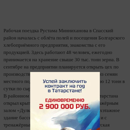
Рабочая поездка Рустама Минниханова в Спасский
район началась с облёта полей и посещения Болгарского
хлебоприёмного предприятия, знакомства с его
продукцией. Здесь работают 48 человек, ежегодно
принимается на хранение свыше 30 тыс. тонн зерна. В
сентябре на предприятии планируется открыть цех по
производству растительного масла и жмыха из семян
местного подсолнечника и рапса с мощностью 12 тонн в
сутки по сырью.
В районном центре - городе Болгар лидер Татарстана
открыл крытый плавательный бассейн с тренажёрным
залом «Дулкын». Объект включает в себя двухэтажное
здание бассейна с чашами 25х8,5 м и 10х6 м и с
тренажёрным залом 16х9х3 м. Здесь есть детская