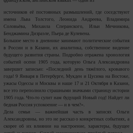
французском, английском языках — один из
источников её постоянных размышлений, где соседствуют
имена Льва Толстого, Леонида Андреева, Владимира
Соловьёва, Михаила Сперанского, Ильи Мечникова,
Бенджамина Дизраэле, Пьера де Кулевена.
Большое место в дневнике занимают политические события
в России и в Казани, их аналитика, собственное видение
будущего развития страны. Подробно отражена хронология
событий осени 1905 года, которую Ольга Александровна
завершит записью: «Последний день тяжёлого, кровавого
года! 9 Января в Петербурге, Мукден и Цусима на Востоке,
ужасы Одессы и Москвы и наше 17 и 21 Октября в Казани,
все это переполнило страшными значками страницу истории
1905 года. Что‑то сулит нам будущий Новый год! Найдет ли
бедная Россия успокоение — и в чем?».
Дела семьи — важнейшая часть в записях Ольги
Александровны, но это не рассказ о конкретных событиях, а
скорее об их влиянии на настроение, характеры, будущее