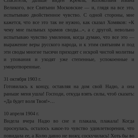
Спасителя, дальше виден Кремль, Колокольня Ивана
Великого, все Святыни Московские — и, глядя на все это,
испытываю двойственное чувство. С одной стороны, мне
кажется, что все это так не нужно, как сказал Хомяков: «К
чему мне пыльных храмов своды...», а с другой, невольно
испытываю чувство умиления, когда думаю, что все это —
выражение веры русского народа, и к этим святыням и под
эти своды многие тысячи приходят с искрой чистой молитвы
и упования и уходят уже степенные, успокоенные и
умиротворенные.
31 октября 1903 г.
Готовилась к концу, оставляя на дом свой Надю, а она
раньше меня ушла! Господи, откуда взять силы, чтоб сказать:
«Да будет воля Твоя!»…
10 апреля 1904 г.
Видела вчера Надю во сне и плакала, плакала! Когда
проснулась, осталось какое-то чувство удовлетворения, что
повидала ее, а Колю давно не вижу, соскучилась! Хоть бы во