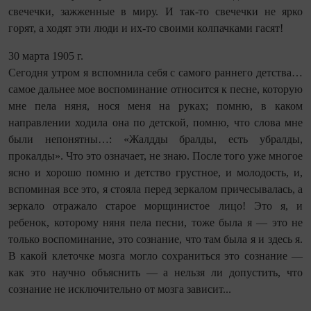
свечечки, зажженные в миру. И так-то свечечки не ярко
горят, а ходят эти люди и их-то своими колпачками гасят!
30 марта 1905 г.
Сегодня утром я вспомнила себя с самого раннего детства…
самое дальнее мое воспоминание относится к песне, которую
мне пела няня, нося меня на руках; помню, в каком
направлении ходила она по детской, помню, что слова мне
были непонятны…: «Жалдды бралды, есть убралды,
прокалды». Что это означает, не знаю. После того уже многое
ясно и хорошо помню и детство грустное, и молодость, и,
вспоминая все это, я стояла перед зеркалом причесывалась, а
зеркало отражало старое морщинистое лицо! Это я, и
ребенок, которому няня пела песни, тоже была я — это не
только воспоминание, это сознание, что там была я и здесь я.
В какой клеточке мозга могло сохраниться это сознание —
как это научно объяснить — а нельзя ли допустить, что
сознание не исключительно от мозга зависит...