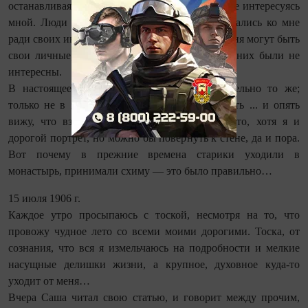
останавливаясь как прежде, люди проходили, не интересуясь
мной. Люди более близкие в разговоре обращались ко мне
ради своих интересов, не предполагая, что у меня могут быть
свои личные, а если они могли быть, то для них были не
интересны.
В настоящее время я переживаю приблизительно то же;
только не в зрелый возраст вхожу, а в старость ... и опять
вижу, что взоры скользят, опять чувствую, что, хотя я и
дорогой портрет, но можно бы повернуть к стене, да и пора.
Вот почему в прежние времена старики уходили в
монастырь, принимали схиму — это было правильно…
15 июля 1906 г.
Каждое утро просыпаюсь с тоской, несмотря на то, что
провожу чудное лето со всеми моими дорогими. Тоска, от
сознания, что вся я измельчаюсь на подробности и мелкие
насущные делишки жизни, а крупное, духовное куда-то
уходит от меня…
Вчера Саша читал свою статью, и говорит между прочим,