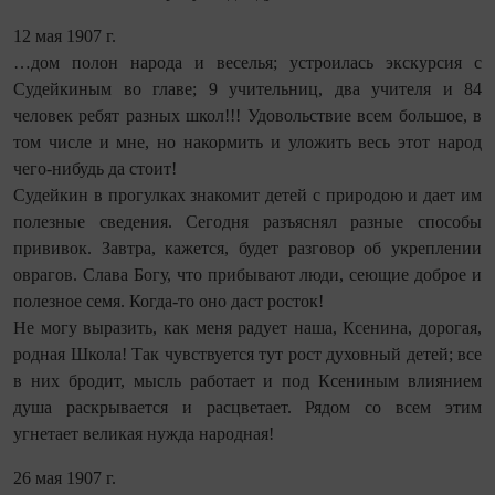
12 мая 1907 г.
…дом полон народа и веселья; устроилась экскурсия с
Судейкиным во главе; 9 учительниц, два учителя и 84
человек ребят разных школ!!! Удовольствие всем большое, в
том числе и мне, но накормить и уложить весь этот народ
чего-нибудь да стоит!
Судейкин в прогулках знакомит детей с природою и дает им
полезные сведения. Сегодня разъяснял разные способы
прививок. Завтра, кажется, будет разговор об укреплении
овра­гов. Слава Богу, что прибывают люди, сеющие доброе и
полезное семя. Когда-то оно даст росток!
Не могу выразить, как меня радует наша, Ксенина, дорогая,
родная Школа! Так чувствуется тут рост духовный детей; все
в них бродит, мысль работает и под Ксениным влиянием
душа раскрывается и расцветает. Рядом со всем этим
угнетает великая нужда народная!
26 мая 1907 г.