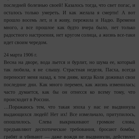
последней болезнью своей! Казалось тогда, что свет погас, и
осталось только умереть. И как желала я смерти! А вот
прошло восемь лет, и я живу, пережила и Надю. Времени
много, а все прошлое как будто вчера было, нет только
радостного настроения, нет кругом солнца, а жизнь все-таки
идет своим чередом.
24 марта 1906 г.
Весна на дворе, вода льется и бурлит, но шума ее, который
так любила, я не слышу. Страстная неделя, Пасха, всегда
переносит меня назад, к тем дням, когда Коля доживал свои
последние дни. Как много перемен, как жизнь изменилась;
часто думается, как бы он отнесся ко всему тому, что
происходит в России.
…Поражаюсь тем, что такая эпоха у нас не выдвинула
выдающихся людей! Нет их! Все измельчало, притупилось,
опошлилось. Слева выкрикивают громкие слова,
предъявляют деспотические требования, бросают бомбы,
грабят и убивают — даже вождя не выдвинули, действуют