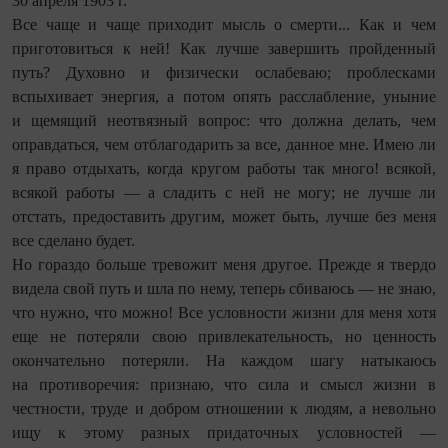
30 апреля 1903 г.
Все чаще и чаще приходит мысль о смерти... Как и чем
приготовиться к ней! Как лучше завершить пройденный
путь? Духовно и физически ослабеваю; проблесками
вспыхивает энергия, а потом опять расслабление, уныние
и щемящий неотвязный вопрос: что должна делать, чем
оправдаться, чем отблагодарить за все, данное мне. Имею ли
я право отдыхать, когда кругом работы так много! всякой,
всякой работы — а сладить с ней не могу; не лучше ли
отстать, предоставить другим, может быть, лучше без меня
все сделано будет.
Но гораздо больше тревожит меня другое. Прежде я твердо
видела свой путь и шла по нему, теперь сбиваюсь — не знаю,
что нужно, что можно! Все условности жизни для меня хотя
еще не потеряли свою привлекательность, но ценность
окончательно потеряли. На каждом шагу натыкаюсь
на противоречия: признаю, что сила и смысл жизни в
честности, труде и добром отношении к людям, а невольно
ищу к этому разных придаточных условностей —