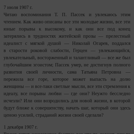
7 июля 1907 г.
Читаю воспоминания Т. П. Пассек и увлекаюсь этим
чтением. Как живо описаны все эти молодые жизни, все эти
юные порывы к высокому, и как они все под конец
затерялись в трудностях житейской прозы — прелестный
идеалист с мягкой душой — Николай Огарев, поддался
в старости роковой слабости, Герцен — увлекающийся,
увлекательный, восторженный и талантливый — все же был
глубочайшим эгоистом; Пассек умер, не достигнув полного
развития своей личности, сама Татьяна Петровна —
пережила все горе, которое может выпасть на долю
женщины — и все-таки светлые мысли, все эти стремления к
идеалу, все порывы любви — где они? Неужто бесследно
исчезли? Или они возродились для новой жизни, в которой
будут ближе к совершенству, начать шаг, который они здесь
ценою усилий, страданий жизни своей сделали?
1 декабря 1907 г.