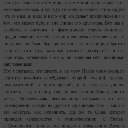
что Дух человека в темнице, и в темнице одно окошечко с
матовым стеклом, и вот Дух это стекло скоблит, чтоб видеть
что за ним, и, видя в него мир, он делает предположения о
том, что может быть и вне линии его кругозора. Вот мы и
скоб­лим, и смотрим, и фантазируем; строим гипотезы,
предположения, а стены стоят, а окошечко-то маленькое... и
не лучше ли было бы, пропустив свет в оконце, обратить
взор на этот Дух, который томится, разобраться в его
свойствах, вглядеться в него, не ослепляя себя внешними
наблюдениями.
Вот я пыталась это сделать и не могу. Перед моим оконцем
вертится какой-то калейдоскоп ­теорий, учений, фактов,
недора­зумений и противоречий, и я, стараясь упорно
смотреть в ту сторону, где, по выражению Саши, светит
звезда Вифлеемская, беспрестанно отрываюсь от нее
и недоуменно смотрю на другое и спрашиваю себя — как все
это сочетать, как исполнить, где же та Сила, которая
приведет человечество к умиротворению, к Любви,
к Духовности... или же мы придем к отвержению Духа, к