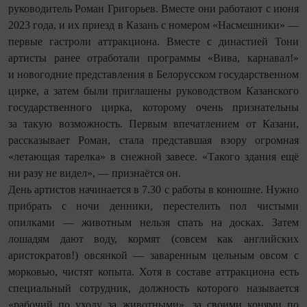
руководитель Роман Григорьев. Вместе они работают с июня
2023 года, и их приезд в Казань с номером «Насмешники» —
первые гастроли аттракциона. Вместе с династией Тони
артисты ранее отработали программы «Вива, карнавал!»
и новогодние представления в Белорусском государственном
цирке, а затем были приглашены руководством Казанского
государственного цирка, которому очень признательны
за такую возможность. Первым впечатлением от Казани,
рассказывает Роман, стала представшая взору огромная
«летающая тарелка» в снежной завесе. «Такого здания ещё
ни разу не видел», — признаётся он.
День артистов начинается в 7.30 с работы в конюшне. Нужно
прибрать с ночи денники, перестелить пол чистыми
опилками — животным нельзя спать на досках. Затем
лошадям дают воду, кормят (совсем как английских
аристократов!) овсянкой — заваренным цельным овсом с
морковью, чистят копыта. Хотя в составе аттракциона есть
специальный сотрудник, должность которого называется
«рабочий по уходу за животными», за своими конями по