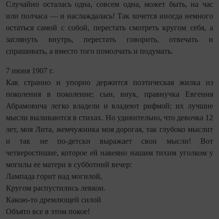
Случайно осталась одна, совсем одна, может быть, на час
или полчаса — и наслаждалась! Так хочется иногда немного
остаться самой с собой, перестать смотреть кругом себя, а
заглянуть внутрь, перестать говорить, отвечать и
спрашивать, а вместо того помолчать и подумать.
7 июня 1907 г.
Как странно и упорно держится поэтическая жилка из
поколения в поколение; сын, внук, правнучка Евгения
Абрамовича легко владели и владеют рифмой; их лучшие
мысли выливаются в стихах. Но удивительно, что девочка 12
лет, моя Лита, жемчужинка моя дорогая, так глубоко мыслит
и так не по‑детски выражает свои мысли! Вот
четверостишие, которое ей навеяно нашим тихим уголком у
могилы ее матери в субботний вечер:
Лампада горит над могилой,
Кругом распустились левкои.
Какою-то дремлющей силой
Объято все в этом покое!