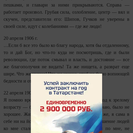
пешками, и главари за ними прикрываются. Справа —
работает произвол. Грубая сила, озлобление, центр — вял и
скучен, представители его: Шипов, Гучков не уверены в
своей силе, идут с колебаниями — где же люди!
20 апреля 1906 г.
…Если б все это было ко благу народа, хотя бы отдаленному,
то и дай Бог, но что-то куда не посмотришь, где и были
революции, где поток смывал и власть, и достояние — все
же благополучия не видать! Та же нищета, а разврат еще
шире. Что же нужно! Что же нужно, чтоб не было вопиющей
бедности и отвратительной роскоши.
22 апреля 1906 г.
Я помню время, когда от молодости был переход к зрелому
возрасту — было тяжело, и это чувство, я сознаю, было не
хорошее. Жизненные силы оставались еще те же, я сама в
себе ни на йоту не убавилась, а между тем отношение людей
ко мне стало иное; взгляды людей скользили по мне, не