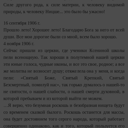
Силе другого рода, к силе материи, к человеку видимой
природы, к человеку Ницше... это было бы ужасно!
16 сентября 1906 г.
Прошло лето! Хорошее лето! Благодарю Бога за него от всей
души. Все мои дорогие были со мной, всем было хорошо.
4 ноября 1906 г.
Сейчас пришли из церкви, где ученики Ксениной школы
пели всенощную. Так хороши в полутемной нашей церкви
эти юные голоса, чудные иконы, и все это свое, родное; а все
же молитва не возносит душу; отяжелела она у меня, и когда
пели: «Святый Боже, Святый Крепкий, Святый
Безсмертный, помилуй нас», так горько думалось о нашей-то
не святости, о нашей слабости, о нашей смерти духовной, в
которой пребываем и из которой вый­ти не можем.
…Я верю, что безумная роскошь и безобразная нищета будут
со временем сказкой былого. Роскошь останется для массы,
она будет достоянием того серого народа, который работает
совершенно одинаково, как и того, который пользуется его