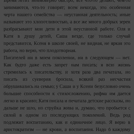
Время летит неимоверно быстро; все что-то делают, чем-то
занимаются, что-то говорят; всем некогда, это особенная
черта нашего семейства — неустанная деятельность; иные
называют это хлопотливостью, а все же много добрых зерен
разбрасывают мои дети в этой неустанной работе. Оля и
Катя в душу детей, Саша везде, где только случай
представится, Ксеня в школе своей, не видная, не яркая это
работа, но верю, что плодотворная.
Писателей ни в моем поколении, ни в следующем — нет.
Как будто даже есть запрет нам писать; я всю жизнь
стремилась к писательству, и хотя раза два печатала, но
писать из суеверия бросила, всякий раз несчастия
обрушивались на семью; у Саши и у Ксени безусловно очень
большие способности к стихосложению, рифма им дается
легко и красиво; Катя писала и печатала детские рассказы, но
дальше не шло, но струйка жива и, думаю, что пробьется с
силой в одном из последующих поколений. Ведь род
подлежит воспитанию, как и единичное лицо. Я верю в
аристократизм — не крови, а воспитания. Надо б каждому