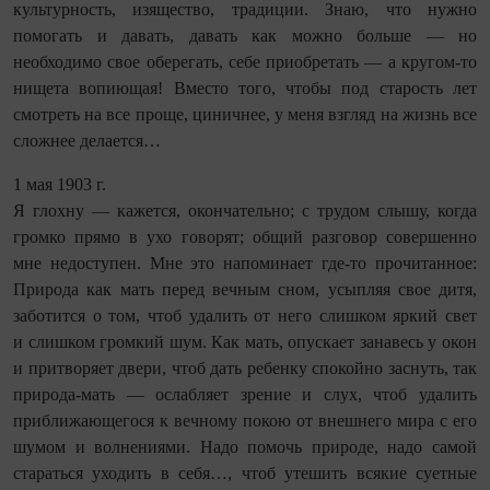
культурность, изя­щество, традиции. Знаю, что нужно
помогать и давать, давать как можно больше — но
необходимо свое оберегать, себе приобретать — а кругом‑то
нищета вопиющая! Вместо того, чтобы под старость лет
смотреть на все проще, циничнее, у меня взгляд на жизнь все
сложнее делается…
1 мая 1903 г.
Я глохну — кажется, окончательно; с трудом слышу, когда
громко прямо в ухо говорят; общий разговор совершенно
мне недоступен. Мне это напоминает где-то прочитанное:
Природа как мать перед вечным сном, усыпляя свое дитя,
заботится о том, чтоб удалить от него слишком яркий свет
и слишком громкий шум. Как мать, опускает занавесь у окон
и притворяет двери, чтоб дать ребенку спокойно заснуть, так
природа‑мать — ослабляет зрение и слух, чтоб удалить
приближающегося к вечному покою от внешнего мира с его
шумом и волнениями. Надо помочь природе, надо самой
стараться уходить в себя…, чтоб утешить всякие суетные