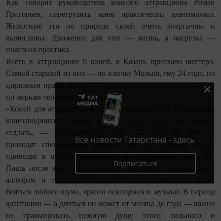
Как говорит руководитель конного аттракциона Роман
Григорь­ев, перегрузить коня практически невозможно.
Животные эти по природе своей очень энергичны и
выносливы. Движение для них — жизнь, а нагрузка —
полезная практика.
Всего в аттракционе 9 коней, в Казань приехало шестеро.
Самый старший из них — по кличке Малыш, ему 24 года, по
цирковым правилам он — «дважды пенсионер», ему 80 лет
по меркам человеческой жизни.
«Коней для аттракционов обычно приобретают в конюшнях
конезаводчиков в возрасте 2,5-3 лет, когда их уже можно
седлать, — рассказывает Роман. — Будущие артисты
Все новости Татарстана - здесь
проходят специальный кастинг. Тех, что прошли отбор,
приводят в цирк и отправляют на 10-дневный карантин.
Подписаться
Лишь после этого их начинают приучать к манежу, седлу,
аллюрам и трюковой части. Поначалу животные могут
бояться любого шума, яркого освещения и музыки. В период
адаптации — а длиться он может от месяца до года — важно
не травмировать нежную душу этого сильного и