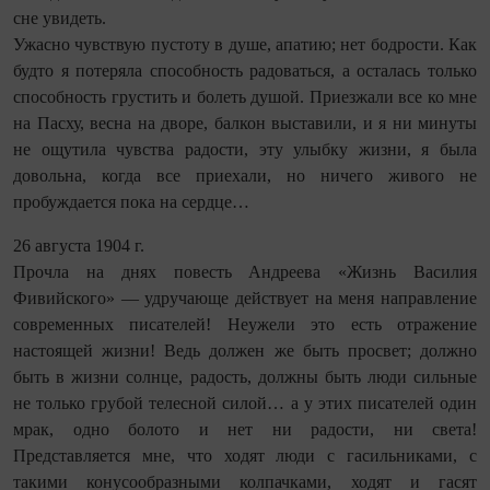
сне увидеть.
Ужасно чувствую пустоту в душе, апатию; нет бодрости. Как
будто я потеряла способность радоваться, а осталась только
способность грустить и болеть душой. Приезжали все ко мне
на Пасху, весна на дворе, балкон выставили, и я ни минуты
не ощутила чувства радости, эту улыбку жизни, я была
довольна, когда все приехали, но ничего живого не
пробуждается пока на сердце…
26 августа 1904 г.
Прочла на днях повесть Андреева «Жизнь Василия
Фивийского» — удручающе действует на меня направление
современных писателей! Неужели это есть отражение
настоящей жизни! Ведь должен же быть просвет; должно
быть в жизни солнце, радость, должны быть люди сильные
не только грубой телесной силой… а у этих писателей один
мрак, одно болото и нет ни радости, ни света!
Представляется мне, что ходят люди с гасильниками, с
такими конусообразными колпачками, ходят и гасят