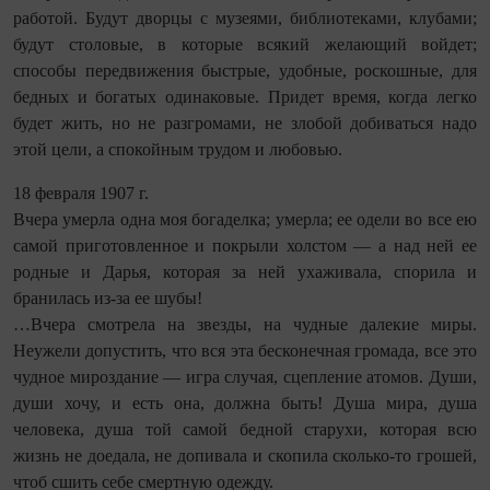
работой. Будут дворцы с музеями, библиотеками, клубами;
будут столовые, в которые всякий желающий войдет;
способы передвижения быстрые, удобные, роскошные, для
бедных и богатых одинаковые. Придет время, когда легко
будет жить, но не разгромами, не злобой добиваться надо
этой цели, а спокойным трудом и любовью.
18 февраля 1907 г.
Вчера умерла одна моя богаделка; умерла; ее одели во все ею
самой приготовленное и покрыли холстом — а над ней ее
родные и Дарья, которая за ней ухаживала, спорила и
бранилась из-за ее шубы!
…Вчера смотрела на звезды, на чудные далекие миры.
Неужели допустить, что вся эта бесконечная громада, все это
чудное мироздание — игра случая, сцепление атомов. Души,
души хочу, и есть она, должна быть! Душа мира, душа
человека, душа той самой бедной старухи, которая всю
жизнь не доедала, не допивала и скопила сколько-то грошей,
чтоб сшить себе смертную одежду.