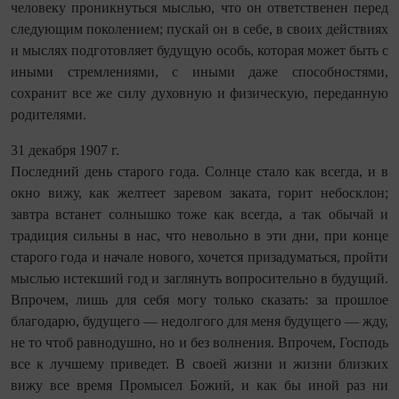
человеку проникнуться мыслью, что он ответственен перед
следующим поколением; пускай он в себе, в своих действиях
и мыслях подготовляет будущую особь, которая может быть с
иными стремлениями, с иными даже способностями,
сохранит все же силу духовную и физическую, переданную
родителями.
31 декабря 1907 г.
Последний день старого года. Солнце стало как всегда, и в
окно вижу, как желтеет заревом заката, горит небосклон;
завтра встанет солнышко тоже как всегда, а так обычай и
традиция сильны в нас, что невольно в эти дни, при конце
старого года и начале нового, хочется призадуматься, пройти
мыслью истекший год и заглянуть ­вопросительно в будущий.
Впрочем, лишь для себя могу только сказать: за прошлое
благодарю, будущего — недолгого для меня будущего — жду,
не то чтоб равнодушно, но и без волнения. Впрочем, Господь
все к лучшему приведет. В своей жизни и жизни близких
вижу все время Промысел Божий, и как бы иной раз ни