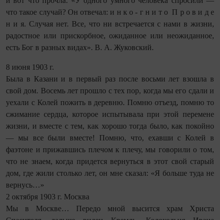
и вот что прочла: «У одного умного человека спросили —
что такое случай? Он отвечал: и н к о ‑ г н и т о П р о в и д е
н и я. Случая нет. Все, что ни встречается с нами в жизни,
радостное или прискорбное, ожиданное или неожиданное,
есть Бог в разных видах». В. А. Жуковский.
8 июня 1903 г.
Была в Казани и в первый раз после восьми лет взошла в
свой дом. Восемь лет прошло с тех пор, когда мы его сдали и
уехали с Колей пожить в деревню. Помню отъезд, помню то
сжимание сердца, которое испытывала при этой перемене
жизни, и вместе с тем, как хорошо тогда было, как покойно
— мы все были вместе! Помню, что, ехавши с Колей в
фаэтоне и прижавшись плечом к плечу, мы говорили о том,
что не знаем, когда придется вернуться в этот свой старый
дом, где жили столько лет, он мне сказал: «Я больше туда не
вернусь…»
2 октября 1903 г. Москва
Мы в Москве… Передо мной высится храм Христа