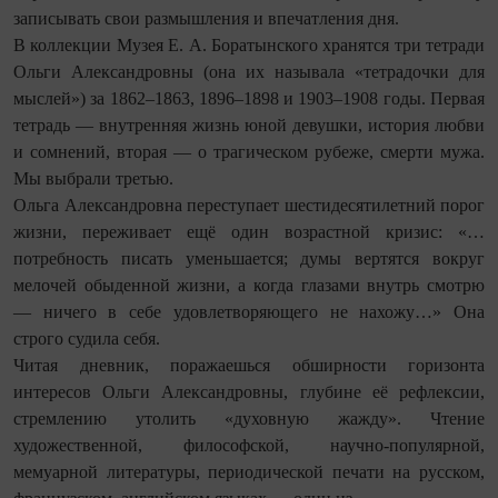
записывать свои размышления и впечатления дня.
В коллекции Музея Е. А. Боратынского хранятся три тетради
Ольги Александровны (она их называла «тетрадочки для
мыслей») за 1862–1863, 1896–1898 и 1903–1908 годы. Первая
тетрадь — внутренняя жизнь юной девушки, история любви
и сомнений, вторая — о трагическом рубеже, смерти мужа.
Мы выбрали третью.
Ольга Александровна переступает шестидесятилетний порог
жизни, переживает ещё один во­зрастной кризис: «…
потребность писать уменьшается; думы вертятся вокруг
мелочей обыденной жизни, а когда глазами внутрь смотрю
— ничего в себе удовлетворяющего не нахожу…» Она
строго судила себя.
Читая дневник, поражаешься обширности горизонта
интересов Ольги Александровны, глубине её рефлексии,
стремлению утолить «духовную жажду». Чтение
художественной, философской, научно-популярной,
мемуарной литературы, периодической печати на русском,