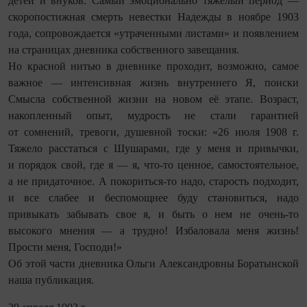
детей и внуков. Самый эмоционально тяжёлый период —
скоропостижная смерть невестки Надежды в ноябре 1903
года, сопровождается «утраченными листами» и появлением
на страницах дневника собственного завещания.
Но красной нитью в дневнике проходит, возможно, самое
важное — интенсивная жизнь внутреннего Я, поиски
Смысла собственной жизни на новом её этапе. Во­зраст,
накопленный опыт, мудрость не стали гарантией
от сомнений, тревоги, душевной тоски: «26 июля 1908 г.
Тяжело расстаться с Шушарами, где у меня и привычки,
и порядок свой, где я — я, что-то ценное, самостоятельное,
а не придаточное. А покориться‑то надо, старость подходит,
и все слабее и беспомощнее буду становиться, надо
привыкать забывать свое я, и быть о нем не очень-то
высокого мнения — а трудно! Избаловала меня жизнь!
Прости меня, Господи!»
Об этой части дневника Ольги Александровны Боратынской
наша публикация.