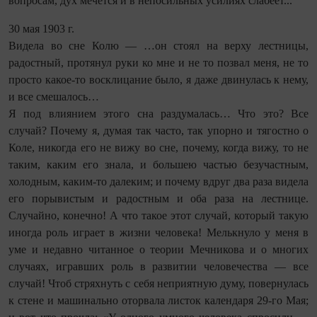
вопросам, дух мечется и в непосильных усилиях слабеет...
30 мая 1903 г.
Видела во сне Колю — …он стоял на верху лестницы,
радостный, протянул руки ко мне и не то позвал меня, не то
просто какое-то восклицание было, я даже двинулась к нему,
и все смешалось…
Я под влиянием этого сна раздумалась… Что это? Все
случай? Почему я, думая так часто, так упорно и тягостно о
Коле, никогда его не вижу во сне, почему, когда вижу, то не
таким, каким его знала, и большею частью безучастным,
холодным, каким-то далеким; и почему вдруг два раза видела
его порывистым и радостным и оба раза на лестнице.
Случайно, конечно! А что такое этот случай, который такую
иногда роль играет в жизни человека! Мелькнуло у меня в
уме и недавно читанное о теории Мечникова и о многих
случаях, игравших роль в развитии человечества — все
случай! Чтоб стряхнуть с себя неприятную думу, повернулась
к стене и машинально оторвала листок календаря 29-го Мая;