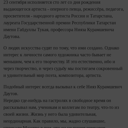
23 сентября исполняется сто лет со дня рождения
выдающегося артиста - оперного певца, режиссёра, педагога,
просветителя - народного артиста России и Татарстана,
лауреата Государственной премии Республики Татарстан
имени Габдуллы Тукая, профессора Нияза Курамшевича
Даутова.
О людях искусства судят по тому, что ими создано. Однако
интерес к личности самого художника часто бывает не
меньшим, чем к его творчеству. И это естественно, ибо и
через творчество, и через судьбу мы постигаем сокровенный
и удивительный мир поэта, композитора, артиста.
Подобный интерес всегда вызывал к себе Нияз Курамшевич
Даутов.
Нередко где-нибудь на гастролях в свободное время он
рассказывал нам, ученикам и коллегам по театру, что-то из
своей жизни. Жизнь у него была удивительная,
неординарная. Как правило, мы, жадно слушавшие,
упрекали Маэстро в том, что он не пишет мемуаров.