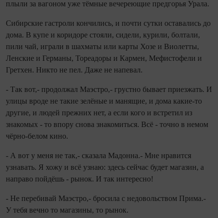
плыли за вагоном уже тёмные вечереющие предгорья Урала.
Сибирские гастроли кончились, и почти сутки оставались до
дома. В купе и коридоре стояли, сидели, курили, болтали,
пили чай, играли в шахматы или карты Хозе и Виолетты,
Ленские и Германы, Тореадоры и Кармен, Мефистофели и
Гретхен. Никто не пел. Даже не напевал.
- Так вот,- продолжал Маэстро,- грустно бывает приезжать. И
улицы вроде не такие зелёные и манящие, и дома какие-то
другие, и людей прежних нет, а если кого и встретил из
знакомых - то впору снова знакомиться. Всё - точно в немом
чёрно-белом кино.
- А вот у меня не так,- сказала Мадонна.- Мне нравится
узнавать. Я хожу и всё узнаю: здесь сейчас будет магазин, а
направо пойдёшь - рынок. И так интересно!
- Не перебивай Маэстро,- бросила с недовольством Прима.-
У тебя вечно то магазины, то рынок.