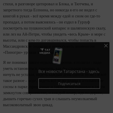
стихи, в разговоре цитировал и Блока, и Тютчева, и
запретного тогда Есенина, но никогда я его не видел с
книгой в руках - всё время между едой и сном он где-то
пропадал, а потом выяснялось - он ездил в Гурзуф
посмотреть на пушкинский кипарис и шаляпинскую скалу,
или лез на Ай-Петри, чтобы увидеть «весь Крым» и море с
высоты, или с кем-то договаривался, чтобы попасть в
Массандровские подвалы и попробовать знаменитое
«Пиногри» урожая 1935 года.
Я не понимал такого отдыха. Напротив, я полагал - надо
уметь остановиться, замереть, как бы слушая тишину, и,
Все новости Татарстана - здесь
ничуть не уставая, видеть каждый день одно и то же - и всё
такое разное - море, видеть всё те же кедры и итальянские
Подписаться
сосны в парке, привычные и такие непостижимые в своём
замкнутом совершенстве, и каждый вечер, идя по дороге,
дышать горечью сухих трав и слышать неумолкаемый
высоковольтный звон цикад.