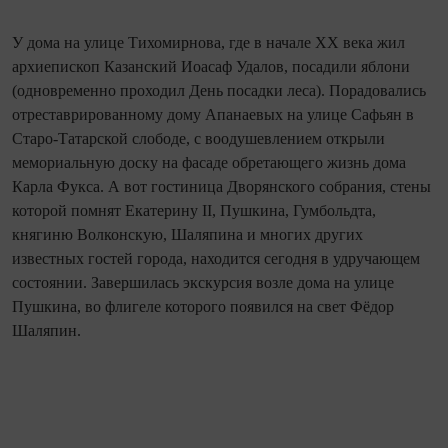
У дома на улице Тихомирнова, где в начале XX века жил
архиепископ Казанский Иоасаф Удалов, посадили яблони
(одновременно проходил День посадки леса). Порадовались
отреставрированному дому Апанаевых на улице Сафьян в
Старо‑Та­тарской слободе, с воодушевлением открыли
мемориальную доску на фасаде обретающего жизнь дома
Карла Фукса. А вот гостиница Дворянского собрания, стены
которой помнят Екатерину II, Пушкина, Гумбольдта,
княгиню Волконскую, Шаляпина и многих других
известных гостей города, находится сегодня в удручающем
состоянии. Завершилась экскурсия возле дома на улице
Пушкина, во флигеле которого появился на свет Фёдор
Шаляпин.