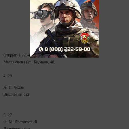
Открытие 223-го театрального сезона
Малая сцена (ул. Баумана, 48)
4, 29
А. П. Чехов
Вишнёвый сад
5, 27
Ф. М. Достоевский
Дядюшкин сон