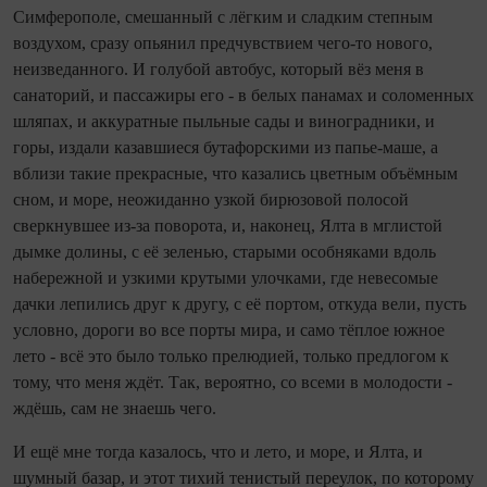
Симферополе, смешанный с лёгким и сладким степным
воздухом, сразу опьянил предчувствием чего-то нового,
неизведанного. И голубой автобус, который вёз меня в
санаторий, и пассажиры его - в белых панамах и соломенных
шляпах, и аккуратные пыльные сады и виноградники, и
горы, издали казавшиеся бутафорскими из папье-маше, а
вблизи такие прекрасные, что казались цветным объёмным
сном, и море, неожиданно узкой бирюзовой полосой
сверкнувшее из-за поворота, и, наконец, Ялта в мглистой
дымке долины, с её зеленью, старыми особняками вдоль
набережной и узкими крутыми улочками, где невесомые
дачки лепились друг к другу, с её портом, откуда вели, пусть
условно, дороги во все порты мира, и само тёп­лое южное
лето - всё это было только прелюдией, только предлогом к
тому, что меня ждёт. Так, вероятно, со всеми в молодости -
ждёшь, сам не знаешь чего.
И ещё мне тогда казалось, что и лето, и море, и Ялта, и
шумный базар, и этот тихий тенистый пере­улок, по которому