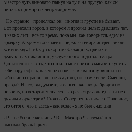
Маэстро чуть виновато глянул на ту и на другую, как бы
пытаясь примирить непримиримое.
- Но странно,- продолжал он,- иногда и грусти не бывает.
Вот проехали город, в котором я прожил целых двадцать лет,
и каких лет! - всё то время, пока мы, как говорится, едем на
ярмарку. А кроме того, меня - первого тенора оперы - знали
все и всюду. Не буду говорить об овациях, цветах и
дежурствах поклонниц у служебного подъезда театра.
Достаточно сказать, что стоило мне пойти в магазин купить
себе пару туфель, как через полчаса в квартиру звонили и
заботливо спрашивали: не жмут ли, по размеру ли. Смешно,
правда? И что, вы думаете, я испытывал, когда бродил по
перрону, на котором меня столько раз встречали едва ли не с
духовым оркестром? Ничего. Совершенно ничего. Наверное,
это оттого, что и здесь - как везде - я не был счастлив.
- Вы не были счастливы? Вы, Маэстро?! - изумлённо
выгнула бровь Прима.