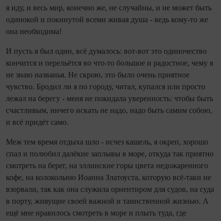
я иду, и весь мир, конечно же, не случайны, и не может быть
одинокой и покинутой всеми живая душа - ведь кому-то же
она необходима!
И пусть я был один, всё думалось: вот-вот это одиночество
кончится и перельётся во что-то большое и радостное, чему я
не знаю названья. Не скрою, это было очень приятное
чувство. Бродил ли я по городу, читал, купался или просто
лежал на берегу - меня не покидала уверенность: чтобы быть
счастливым, ничего искать не надо, надо быть самим собою,
и всё придёт само.
Меж тем время отдыха шло - исчез кашель, я окреп, хорошо
спал и полюбил далёкие заплывы в море, откуда так приятно
смотреть на берег, на эллинские горы цвета недожаренного
кофе, на колокольню Иоанна Златоуста, которую всё-таки не
взорвали, так как она служила ориентиром для судов, на суда
в порту, живущие своей важной и таинственной жизнью. А
ещё мне нравилось смотреть в море и плыть туда, где