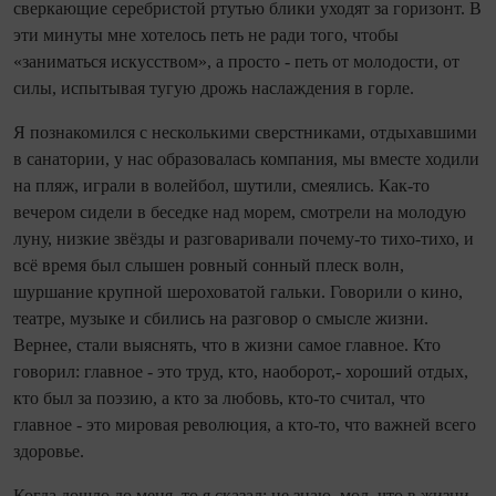
сверкающие серебристой ртутью блики уходят за горизонт. В
эти минуты мне хотелось петь не ради того, чтобы
«заниматься искусством», а просто - петь от молодости, от
силы, испытывая тугую дрожь наслаждения в горле.
Я познакомился с несколькими сверстниками, отдыхавшими
в санатории, у нас образовалась компания, мы вместе ходили
на пляж, играли в волейбол, шутили, смеялись. Как-то
вечером сидели в беседке над морем, смотрели на молодую
луну, низкие звёзды и разговаривали почему-то тихо-тихо, и
всё время был слышен ровный сонный плеск волн,
шуршание крупной шероховатой гальки. Говорили о кино,
театре, музыке и сбились на разговор о смысле жизни.
Вернее, стали выяснять, что в жизни самое главное. Кто
говорил: главное - это труд, кто, наоборот,- хороший отдых,
кто был за поэзию, а кто за любовь, кто-то считал, что
главное - это мировая революция, а кто-то, что важней всего
здоровье.
Когда дошло до меня, то я сказал: не знаю, мол, что в жизни