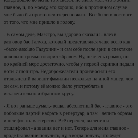
главное, и, по-моему, это хорошо, ибо в противном случае
мне было бы просто неинтересно жить. Все были в восторге
от того, что мне пришло в голову.
- В самом деле, Маэстро, вы здорово сказали! - влез в
разговор бас Галуха, который представлялся чаще всего как
«бассо-assoluto Галухини» и сам себе после арии в спектакле
довольно громко говорил «браво». Ну, не очень громко, но
по крайней мере достаточно, чтобы у первой скрипки падали
ноты с пюпитра. Недоброжелатели произносили его
итальянский вариант фамилии несколько на иной манер, чем
он сам, и потому её можно было употреблять в
исключительно избранном кругу.
- Я вот раньше думал,- вещал абсолютный бас,- главное - это
побольше партий набрать в репертуар, а там - лепить образы
и шлифовать мастерство. Всё перепел, вылепил и
отшлифовал - а звания нет и нет. Теперь для меня главное -
вроде бы звание получить, ну, а когда получу, что будет