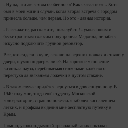
- Ну да, что же в этом особенного? Как сказал поэт... Хотя
был в моей жизни случай, когда вторая встреча с городом
принесла больше, чем первая. Но это - давняя история.
- Расскажите, расскажите, пожалуйста! - умоляющим и
бесхитростным голосом полупропела Мадонна, не забыв
искусно подключить грудной резонатор.
Все, кто сидели в купе, лежали на верхних полках и стояли у
двери, шумно поддержали её. На короткое мгновение
возникла пауза, перебиваемая синкопами колёсного
перестука да звяканьем ложечки в пустом стакане.
- В таком случае придётся вернуться в довоенную пору. В
1940 году мне, тогда ещё студенту Московской
консерватории, страшно повезло: я заболел воспалением
лёгких, и профком выделил мне бесплатную путёвку в
Крым.
Помню, угольно-дымный тревожный запах вокзала в