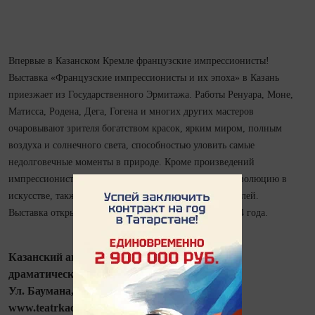
Впервые в Казанском Кремле французские импрессионисты!
Выставка «Французские импрессионисты и их эпоха» в Казань
приезжает из Государственного Эрмитажа. Работы Ренуара, Моне,
Матисса, Родена, Дега, Гогена и многих других мастеров
очаровывают зрителя богатством красок, ярким миром, полным
воздуха и солнечного света, способностью уловить самые
недолговечные моменты в природе. Кроме произведений
импрессионистов, которые произвели в своё время революцию в
искусстве, также представлены работы их последователей.
Выставка открыта с 12 октября 2013 по 25февраля 2014 года.
Казанский академический русский Большой
драматический театр им. В.И. Качалова
Ул. Баумана, 48 Тел.: 292-34-83, 292-54-81
www.teatrkachalov.ru