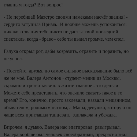
главным тогда? Вот вопрос!
- Не перебивай Маэстро своими намёками насчёт звания! -
сердито вступила Прима.- И вообще можешь успокоиться:
никакого звания тебе никто не даст за твой последний
спектакль, когда «браво» себе ты выдал громче, чем спел.
Галуха открыл рот, дабы возразить, отразить и поразить, но
не успел.
- Постойте, друзья, но самое сильное высказывание было всё
же не моё. Валера Антонов - студент‑медик из Москвы,
скромно и трезво заявил: в жизни главное - это деньги.
Можете себе представить, что значило сказать такое в то
время? Его, конечно, просто заклевали, назвали мещанином,
обывателем, родимым пятном, а Маша, девушка, которую он
чаще всех приглашал танцевать, заплакала и убежала.
Впрочем, я думаю, Валера нас эпатировал, разыгрывал.
Валера вообще был человек своеобразный, прекрасно знал