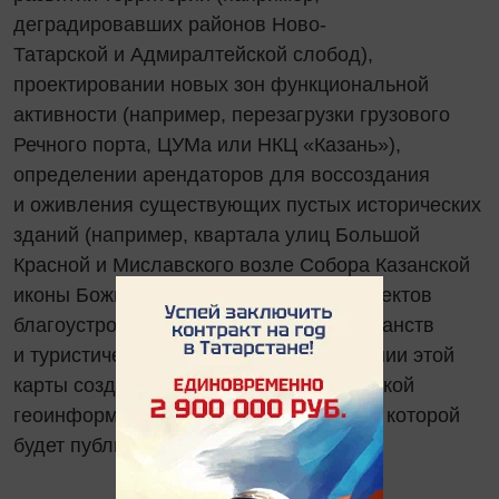
деградировавших районов Ново-
Татарской и Адмиралтейской слобод),
проектировании новых зон функциональной
активности (например, перезагрузки грузового
Речного порта, ЦУМа или НКЦ «Казань»),
определении арендаторов для воссоздания
и оживления существующих пустых исторических
зданий (например, квартала улиц Большой
Красной и Миславского возле Собора Казанской
иконы Божией матери), разработки проектов
благоустройства общественных пространств
и туристической навигации. На основании этой
карты создана база данных для городской
геоинформационной системы, доступ к которой
будет публичным.