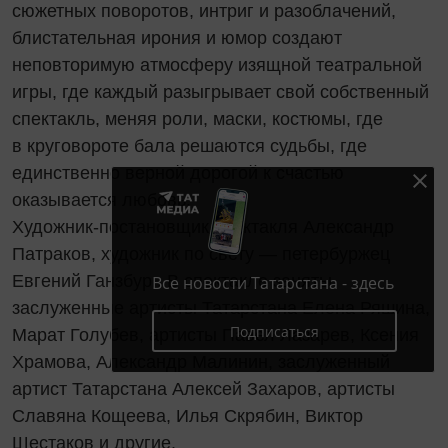
сюжетных поворотов, интриг и разоблачений,
блистательная ирония и юмор создают
неповторимую атмосферу изящной театральной
игры, где каждый разыгрывает свой собственный
спектакль, меняя роли, маски, костюмы, где
в круговороте бала решаются судьбы, где
единственно верной дорогой к счастью
оказывается любовь.
Художник-постановщик спектакля Александр
Патраков, художник по свету — петербуржец
Евгений Ганзбург. В спектакле заняты
Все новости Татарстана - здесь
заслуженные артисты Татарстана Елена Ряшина,
Подписаться
Марат Голубев, артисты Павел Лазарев, Ксения
Храмова, Александр Малинин, заслуженный
артист Татарстана Алексей Захаров, артисты
Славяна Кощеева, Илья Скрябин, Виктор
Шестаков и другие.