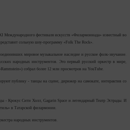
х XI Международного фестиваля искусств «Филармониада» известный во
редставит сольную шоу-программу «Folk The Rock».
соединивших мировое музыкальное наследие и русское фолк-звучание.
усских народных инструментов. Это первый русский оркестр в мире,
«Rammstein») собрал более 12 млн просмотров на YouTube.
руют публику - танцы на сцене, дирижер на самокате, интерактив со
ы - Крокус Сити Холл, Gagarin Space и легендарный Театр Эстрады. И
Стиль» в Татарской филармонии.
оркестра народных инструментов.