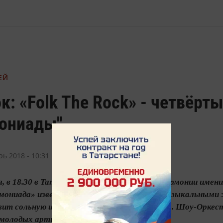
ЕЙ
к: «Folk The Rock» - четвёрт
ониады"
рь 2018 - 10:31
ря, в 18.30 в Татарской государственной филармонии име
мониада» известный во всем мире своими музыкальными 
ит сольную шоу-программу «Folk The Rock». Шоу-Оркест
молодых артистов, соединивших мировое...