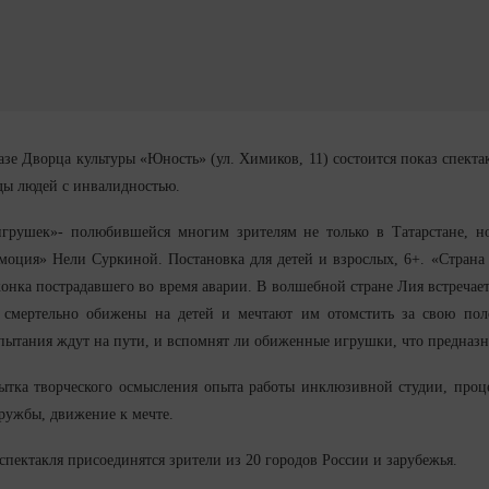
 базе Дворца культуры «Юность» (ул. Химиков, 11) состоится показ спе
ды людей с инвалидностью.
грушек»- полюбившейся многим зрителям не только в Татарстане, но 
моция» Нели Суркиной. Постановка для детей и взрослых, 6+. «Страна 
онка пострадавшего во время аварии. В волшебной стране Лия встречает
- смертельно обижены на детей и мечтают им отомстить за свою по
пытания ждут на пути, и вспомнят ли обиженные игрушки, что предназн
тка творческого осмысления опыта работы инклюзивной студии, проце
ружбы, движение к мечте.
спектакля присоединятся зрители из 20 городов России и зарубежья.