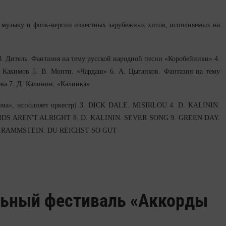
ю музыку и фолк-версии известных зарубежных хитов, исполняемых на
 В. Дитель. Фантазия на тему русской народной песни «Коробейники» 4.
н Какимов 5. В. Монти. «Чардаш» 6. А. Цыганков. Фантазия на тему
ва 7. Д. Калинин. «Калинка»
а», исполняет оркестр) 3. DICK DALE. MISIRLOU 4. D. KALININ.
DS AREN'T ALRIGHT 8. D. KALININ. SEVER SONG 9. GREEN DAY.
2. RAMMSTEIN. DU REICHST SO GUT
льный фестиваль «Аккорды