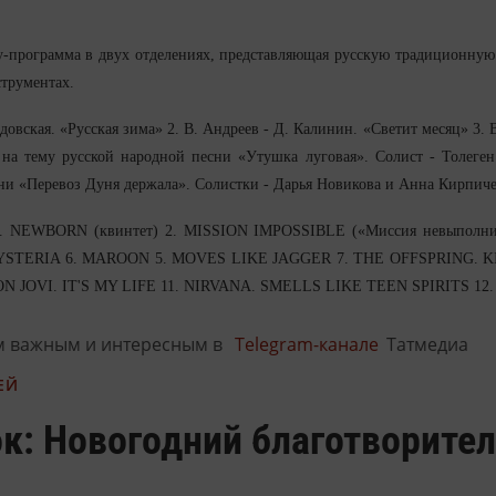
у-программа в двух отделениях, представляющая русскую традиционну
трументах.
одовская. «Русская зима» 2. В. Андреев - Д. Калинин. «Светит месяц» 3.
 на тему русской народной песни «Утушка луговая». Солист - Толеге
ни «Перевоз Дуня держала». Солистки - Дарья Новикова и Анна Кирпиче
E. NEWBORN (квинтет) 2. MISSION IMPOSSIBLE («Миссия невыполним
YSTERIA 6. MAROON 5. MOVES LIKE JAGGER 7. THE OFFSPRING. KI
N JOVI. IT'S MY LIFE 11. NIRVANA. SMELLS LIKE TEEN SPIRITS 1
м важным и интересным в
Telegram-канале
Татмедиа
ЕЙ
ок: Новогодний благотворите