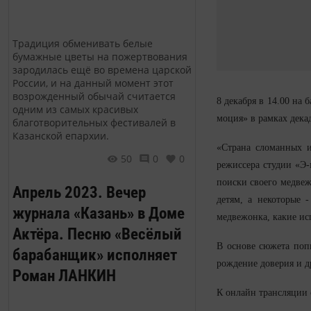
Традиция обменивать белые
бумажные цветы на пожертвования
зародилась ещё во времена царской
России, и на данный момент этот
возрожденный обычай считается
8 декабря в 14.00 на
одним из самых красивых
моция» в рамках дека
благотворительных фестивалей в
Казанской епархии.
«Страна сломанных и
50
0
0
режиссера студии «Э-
поиски своего медвеж
Апрель 2023. Вечер
детям, а некоторые 
журнала «Казань» в Доме
медвежонка, какие ис
Актёра. Песню «Весёлый
В основе сюжета попы
барабанщик» исполняет
рождение доверия и д
Роман ЛАНКИН
К онлайн трансляции 