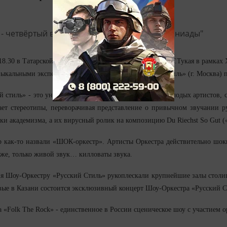
в 18.30 в Татарской государственной филармонии имени Г.Тукая в рамка
ыкальными экспериментами Шоу-Оркестр «Русский Стиль» (г. Москва) п
 стиль» - это уникальный проект, состоящий из 12 молодых артистов, 
ает стереотипы, переворачивая представление о привычном звучании р
ки академизма, а их вирусный ролик на композицию Du Riechst So Gut (
 как-то назвали «ШОК-оркестр». Артисты Оркестра действительно шоки
 же, только живой звук… килловаты звука.
ия Шоу-Оркестру «Русский Стиль» рукоплескали крупнейшие залы столиц
рвые в Казани состоится эксклюзивный концерт Шоу-Оркестра «Русский 
 «Folk The Rock» - единственное в России сценическое шоу с участием 