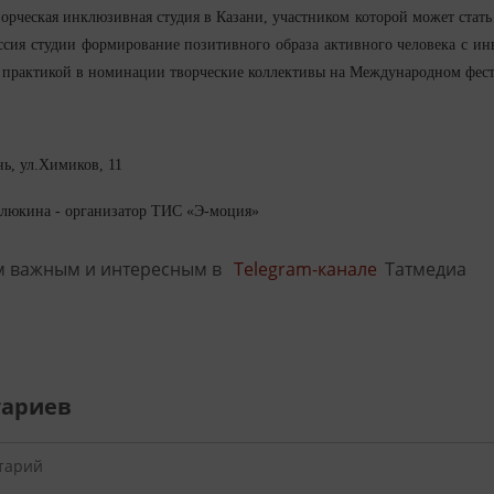
ворческая инклюзивная студия в Казани, участником которой может стать
сия студии формирование позитивного образа активного человека с и
рактикой в номинации творческие коллективы на Международном фестив
нь, ул.Химиков, 11
Клюкина - организатор ТИС «Э-моция»
м важным и интересным в
Telegram-канале
Татмедиа
тариев