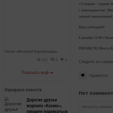
«Э-моция» - первая т
с инвалидностью. Мис
лучшей инклюзивной п
Вход свободный!
8 декабря 14.00 г.Каза
89655842782 Инесса 
Песня «Веселый барабанщик»
331
0
0
Следите за самы
Показать ещё ➜
Нравится
Народные новости
Нет коммен
Дорогие друзья
журнала «Казань»,
спешите подписаться