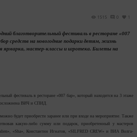
1515
0
1
годний благотворительный фестиваль в ресторане «007
бор средств на новогодние подарки детям, жизнь
ярмарка, мастер-классы и игротека. Билеты на
льный фестиваль в ресторане «007 бар», который находится на 3 этаже
ых осложнена ВИЧ и СПИД.
ь можно будет приобрести заранее или при входе на мероприятие. Также
ертвовав какую-либо сумму или подарок, приобретенный у мастеров
Nalien», «Sha», Константин Игнатов, «SILFRED CREW» и ВИА Волга-