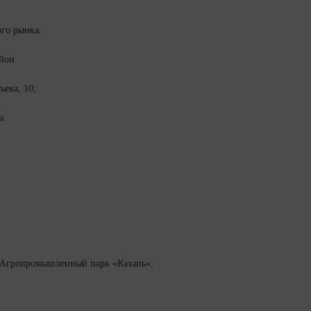
го рынка.
йон
ьева, 10;
а.
;
 «Агропромышленный парк «Казань»;