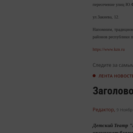
пересечение улиц Ю.
ул.Закиева, 12.
Напомним, традиционн
районов республики п
https://www.kzn.ru
Следите за самы
ЛЕНТА НОВОСТ
Заголов
Редактор,
9 Ноябр
Детский Театр "
организует благ