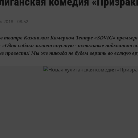
лиганская комедия «Призраки
ь 2018 - 08:52
00 в театре Казанском Камерном Театре «SDVIG» премьер
 «Одна собака залает впустую - остальные подхватят все
е провести! Мы же никогда не будем верить во всякую ерунд