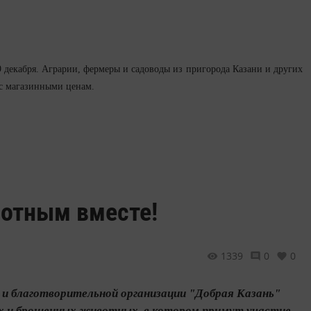
 декабря. Аграрии, фермеры и садоводы из пригорода Казани и других
 с магазинными ценам.
отным вместе!
1339
0
0
 благотворительной организации "Добрая Казань"
ых и брошенных животных, в котором примут участие