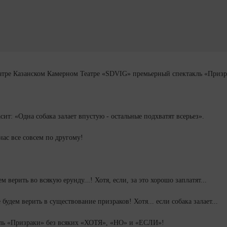
театре Казанском Камерном Театре «SDVIG» премьерный спектакль «Призр
сит: «Одна собака залает впустую - остальные подхватят всерьез».
нас все совсем по другому!
 верить во всякую ерунду...! Хотя, если, за это хорошо заплатят...
 будем верить в существование призраков! Хотя... если собака залает...
кль «Призраки» без всяких «ХОТЯ», «НО» и «ЕСЛИ»!