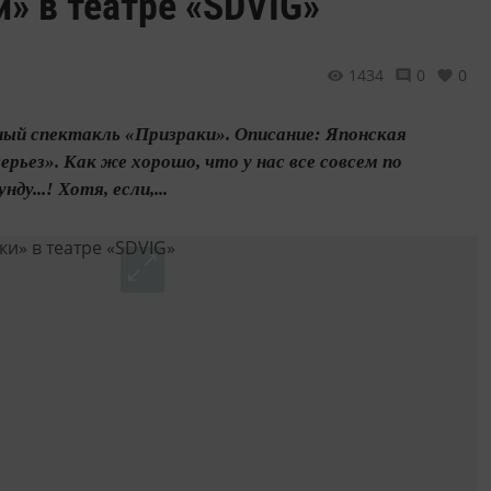
» в театре «SDVIG»
1434
0
0
ный спектакль «Призраки». Описание: Японская
рьез». Как же хорошо, что у нас все совсем по
у...! Хотя, если,...