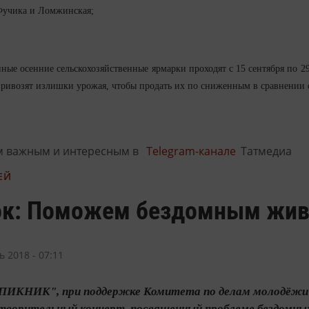
Фучика и Ломжинская;
ые осенние сельскохозяйственные ярмарки проходят с 15 сентября по 29
ривозят излишки урожая, чтобы продать их по сниженным в сравнении
м важным и интересным в
Telegram-канале
Татмедиа
ЕЙ
ок: Поможем бездомным жив
ь 2018 - 07:11
ПИКНИК", при поддержке Комитета по делам молодёжи и
отворительный концерт, посвященный проблеме бездомн