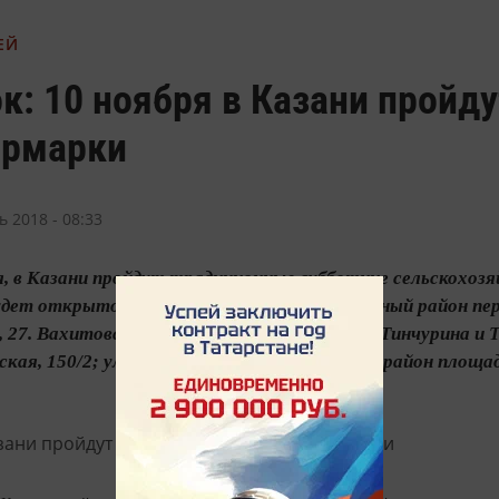
ЕЙ
к: 10 ноября в Казани пройд
ярмарки
ь 2018 - 08:33
я, в Казани пройдут традиционные субботние сельскохозяйс
удет открыто 15 площадок. Авиастроительный район пере
, 27. Вахитовский район пересечение улиц К.Тинчурина и
кая, 150/2; ул.Ильича, 1 корп.1. Московский район площад