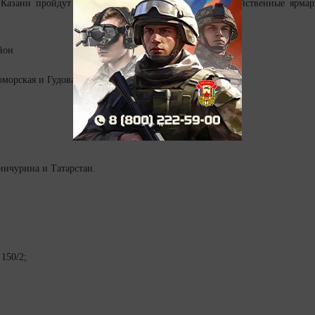
 Казани пройдут традиционные субботние сельскохозяйственные ярмар
йон
оморская и Гудованцева;
инчурина и Татарстан.
150/2;