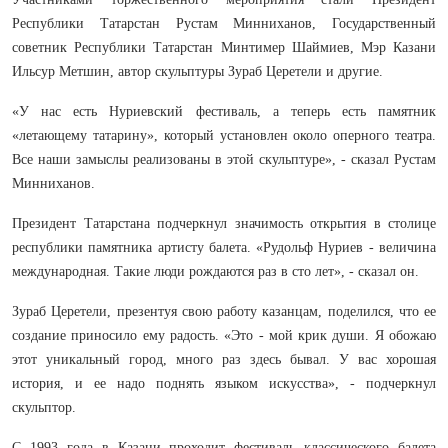
Республики Татарстан Рустам Минниханов, Государственный
советник Республики Татарстан Минтимер Шаймиев, Мэр Казани
Ильсур Метшин, автор скульптуры Зураб Церетели и другие.
«У нас есть Нуриевский фестиваль, а теперь есть памятник
«летающему татарину», который установлен около оперного театра.
Все наши замыслы реализованы в этой скульптуре», - сказал Рустам
Минниханов.
Президент Татарстана подчеркнул значимость открытия в столице
республики памятника артисту балета. «Рудольф Нуриев - величина
международная. Такие люди рождаются раз в сто лет», - сказал он.
Зураб Церетели, презентуя свою работу казанцам, поделился, что ее
создание приносило ему радость. «Это - мой крик души. Я обожаю
этот уникальный город, много раз здесь бывал. У вас хорошая
история, и ее надо поднять языком искусства», - подчеркнул
скульптор.
С 1993 года в Казани проходит фестиваль классического балета