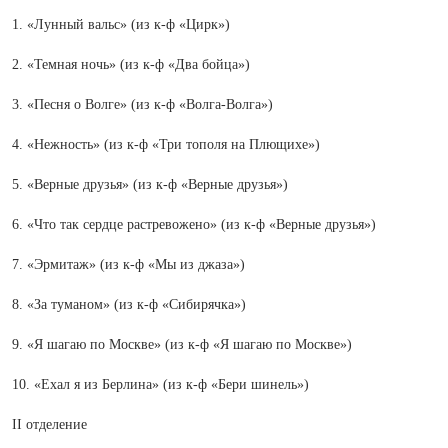
1. «Лунный вальс» (из к-ф «Цирк»)
2. «Темная ночь» (из к-ф «Два бойца»)
3. «Песня о Волге» (из к-ф «Волга-Волга»)
4. «Нежность» (из к-ф «Три тополя на Плющихе»)
5. «Верные друзья» (из к-ф «Верные друзья»)
6. «Что так сердце растревожено» (из к-ф «Верные друзья»)
7. «Эрмитаж» (из к-ф «Мы из джаза»)
8. «За туманом» (из к-ф «Сибирячка»)
9. «Я шагаю по Москве» (из к-ф «Я шагаю по Москве»)
10. «Ехал я из Берлина» (из к-ф «Бери шинель»)
II отделение