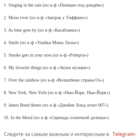
1. Singing in the rain (из к-ф «Поющие под дождём»)
2. Moon river (из к-ф «Завтрак у Тиффани»)
3. As time goes by (из к-ф «Касабланка»)
4. Smile (из к-ф «Улыбка Моны Лизы»)
5. Smoke gets in your eyes (из к-ф «Роберта»)
6. My favorite things (из к-ф «Звуки музыки»)
7. Over the rainbow (из к-ф «Волшебник страны Оз»)
8. New York, New York (из к-ф «Нью-Йорк, Нью-Йорк»)
9. James Bond theme (из к-ф «Джеймс Бонд агент 007»)
10. In the Mood (из к-ф «Серенада солнечной долины»)
Следите за самым важным и интересным в
Telegram-