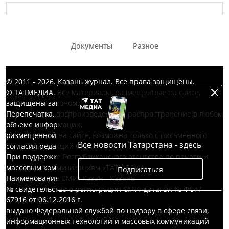
Документы
Разное
© 2011 - 2026. Казань журнал. Все права защищены.
© ТАТМЕДИА. Все материалы, размещенные на сайте,
защищены законом.
Перепечатка, воспроизведение и распространение в любом
объеме информации,
размещенной на сайте, возможна только с письменного
Все новости Татарстана - здесь
согласия редакций СМИ.
При поддержке Республиканского агентства по печати и
массовым коммуникациям «ТАТМЕДИА».
Подписаться
Наименование СМИ: Казан - Казань
№ свидетельства о регистрации СМИ, дата: Эл № ФС77-
67916 от 06.12.2016 г.
выдано Федеральной службой по надзору в сфере связи,
информационных технологий и массовых коммуникаций