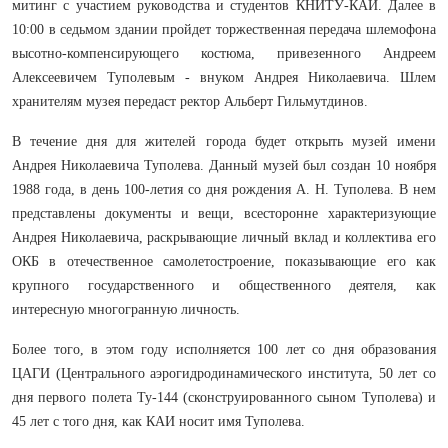
митинг с участием руководства и студентов КНИТУ-КАИ. Далее в
10:00 в седьмом здании пройдет торжественная передача шлемофона
высотно-компенсирующего костюма, привезенного Андреем
Алексеевичем Туполевым - внуком Андрея Николаевича. Шлем
хранителям музея передаст ректор Альберт Гильмутдинов.
В течение дня для жителей города будет открыть музей имени
Андрея Николаевича Туполева. Данный музей был создан 10 ноября
1988 года, в день 100-летия со дня рождения А. Н. Туполева. В нем
представлены документы и вещи, всесторонне характеризующие
Андрея Николаевича, раскрывающие личный вклад и коллектива его
ОКБ в отечественное самолетостроение, показывающие его как
крупного государственного и общественного деятеля, как
интересную многогранную личность.
Более того, в этом году исполняется 100 лет со дня образования
ЦАГИ (Центрального аэрогидродинамического института, 50 лет со
дня первого полета Ту-144 (сконструированного сыном Туполева) и
45 лет с того дня, как КАИ носит имя Туполева.