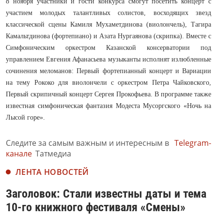
8 ноября участники и гости конкурса смогут посетить концерт с
участием молодых талантливых солистов, восходящих звезд
классической сцены Камиля Мухаметдинова (виолончель), Тагира
Камальтдинова (фортепиано) и Азата Нургаянова (скрипка). Вместе с
Симфоническим оркестром Казанской консерватории под
управлением Евгения Афанасьева музыканты исполнят излюбленные
сочинения меломанов: Первый фортепианный концерт и Вариации
на тему Рококо для виолончели с оркестром Петра Чайковского,
Первый скрипичный концерт Сергея Прокофьева. В программе также
известная симфоническая фантазия Модеста Мусоргского «Ночь на
Лысой горе».
Следите за самым важным и интересным в
Telegram-
канале
Татмедиа
ЛЕНТА НОВОСТЕЙ
Заголовок: Стали известны даты и тема
10-го книжного фестиваля «Смены»