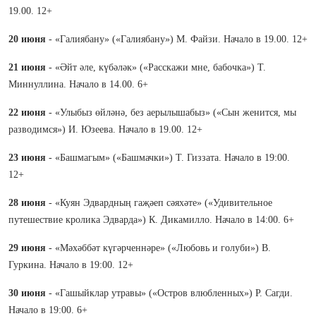
19.00. 12+
20 июня
- «Галиябану» («Галиябану») М. Файзи. Начало в 19.00. 12+
21 июня
- «Әйт әле, күбәләк» («Расскажи мне, бабочка») Т.
Миннуллина. Начало в 14.00. 6+
22 июня
- «Улыбыз өйләнә, без аерылышабыз» («Сын женится, мы
разводимся») И. Юзеева. Начало в 19.00. 12+
23 июня
- «Башмагым» («Башмачки») Т. Гиззата. Начало в 19:00.
12+
28 июня
- «Куян Эдвардның гаҗәеп сәяхәте» («Удивительное
путешествие кролика Эдварда») К. Дикамилло. Начало в 14:00. 6+
29 июня
- «Мәхәббәт күгәрченнәре» («Любовь и голуби») В.
Гуркина. Начало в 19:00. 12+
30 июня
- «Гашыйклар утравы» («Остров влюбленных») Р. Сагди.
Начало в 19:00. 6+