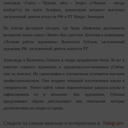
спектакль «Танга - Чулпан, айга - Зохрэ» («Чулпан - звезда
взойдет!») по пьесе Зульфата, режиссером которого выступил
заслуженный деятель искусств РФ и РТ Ильдус Зиннуров.
По итогам фестиваля сегодня, где были объявлены дипломанты
коллектив театра кукол «Экият» был удостоен Диплома в номинации
«Лучшая работа художника» Валентина Губская, заслуженный
художник РФ, заслуженный деятель искусств РТ.
Александр и Валентина Губские в театре проработали более 30 лет в
качестве главного художника и художника-постановщика (Сейчас
они на пенсии). Их сценография к постановкам отличается высоким
профессионализмом. Они владеют техникой изготовления куклы в
совершенстве. Умеют найти самые выразительные ракурсы куклы и
зафиксировать их в механике. Как художники, Губскии
придумывают образы действующих лиц спектаклей, которые
десятилетиями не сходят со сцены.
Следите за самым важным и интересным в
Telegram-