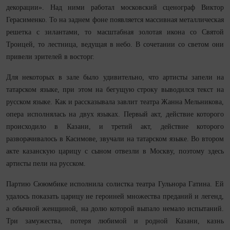
декорации». Над ними работал московский сценограф Виктор
Герасименко. То на заднем фоне появляется массивная металлическая
решетка с зилантами, то масштабная золотая икона со Святой
Троицей, то лестница, ведущая в небо. В сочетании со светом они
привели зрителей в восторг.
Для некоторых в зале было удивительно, что артисты запели на
татарском языке, при этом на бегущую строку выводился текст на
русском языке. Как и рассказывала завлит театра Жанна Мельникова,
опера исполнялась на двух языках. Первый акт, действие которого
происходило в Казани, и третий акт, действие которого
разворачивалось в Касимове, звучали на татарском языке. Во втором
акте казанскую царицу с сыном отвезли в Москву, поэтому здесь
артисты пели на русском.
Партию Сююмбике исполнила солистка театра Гульнора Гатина. Ей
удалось показать царицу не героиней множества преданий и легенд,
а обычной женщиной, на долю которой выпало немало испытаний.
Три замужества, потеря любимой и родной Казани, казнь