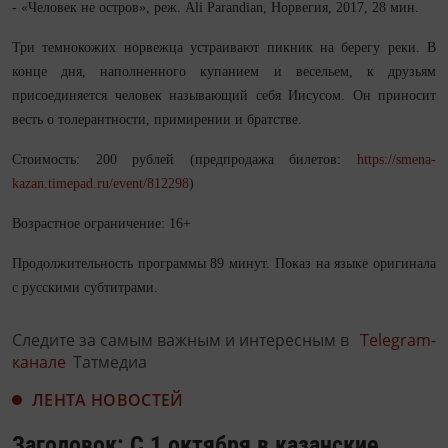
- «Человек не остров», реж. Ali Parandian, Норвегия, 2017, 28 мин.
Три темнокожих норвежца устраивают пикник на берегу реки. В
конце дня, наполненного купанием и весельем, к друзьям
присоединяется человек называющий себя Иисусом. Он приносит
весть о толерантности, примирении и братстве.
Стоимость: 200 рублей (предпродажа билетов:
https://smena-
kazan.timepad.ru/event/812298
)
Возрастное ограничение: 16+
Продолжительность программы 89 минут. Показ на языке оригинала
с русскими субтитрами.
Следите за самым важным и интересным в
Telegram-
канале
Татмедиа
ЛЕНТА НОВОСТЕЙ
Заголовок: С 1 октября в казанские