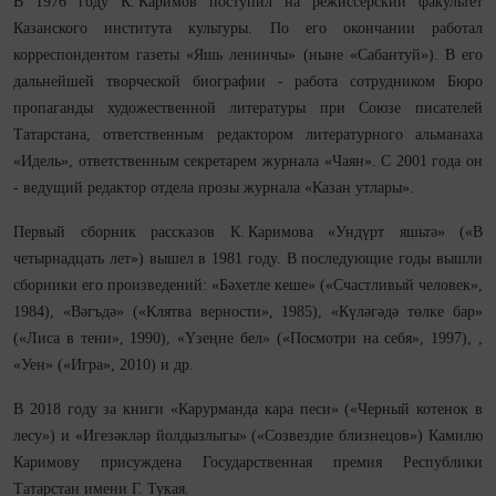
В 1976 году К. Каримов поступил на режиссерский факультет
Казанского института культуры. По его окончании работал
корреспондентом газеты «Яшь ленинчы» (ныне «Сабантуй»). В его
дальнейшей творческой биографии - работа сотрудником Бюро
пропаганды художественной литературы при Союзе писателей
Татарстана, ответственным редактором литературного альманаха
«Идель», ответственным секретарем журнала «Чаян». С 2001 года он
- ведущий редактор отдела прозы журнала «Казан утлары».
Первый сборник рассказов К. Каримова «Ундүрт яшьтә» («В
четырнадцать лет») вышел в 1981 году. В последующие годы вышли
сборники его произведений: «Бәхетле кеше» («Счастливый человек»,
1984), «Вәгъдә» («Клятва верности», 1985), «Күләгәдә төлке бар»
(«Лиса в тени», 1990), «Үзеңне бел» («Посмотри на себя», 1997), ,
«Уен» («Игра», 2010) и др.
В 2018 году за книги «Карурманда кара песи» («Черный котенок в
лесу») и «Игезәкләр йолдызлыгы» («Созвездие близнецов») Камилю
Каримову присуждена Государственная премия Республики
Татарстан имени Г. Тукая.