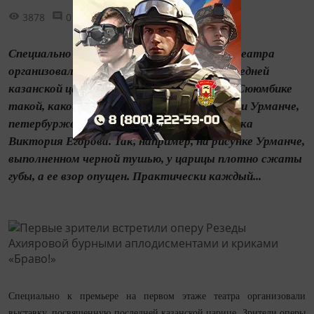
3878
0
0
Специально к премьере на первом этаже театра
организовали выставку, посвященную последней
казанской царице. Зрители оперы увидели Сююмбике
такой, какой ее изобразили художники Баки Урманче,
петербурженка Лена Саитбагина и челнинка
Виктория Егорова. Так, например, на рисунке Урманче,
выполненном черной тушью, у царицы плотно сжаты
губы, а ее взор опущен. Практически каждый...
Специально к премьере на первом этаже театра организовали
выставку, посвященную последней казанской царице. Зрители оперы