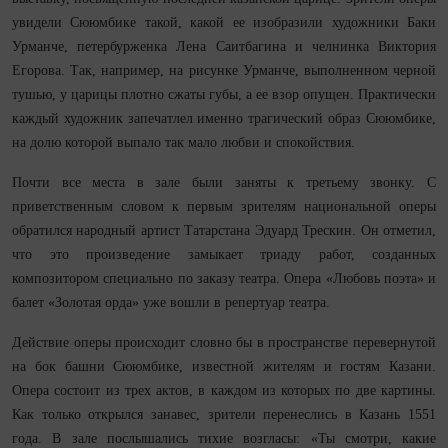
увидели Сююмбике такой, какой ее изобразили художники Баки
Урманче, петербурженка Лена Саитбагина и челнинка Виктория
Егорова. Так, например, на рисунке Урманче, выполненном черной
тушью, у царицы плотно сжаты губы, а ее взор опущен. Практически
каждый художник запечатлел именно трагический образ Сююмбике,
на долю которой выпало так мало любви и спокойствия.
Почти все места в зале были заняты к третьему звонку. С
приветственным словом к первым зрителям национальной оперы
обратился народный артист Татарстана Эдуард Трескин. Он отметил,
что это произведение замыкает триаду работ, созданных
композитором специально по заказу театра. Опера «Любовь поэта» и
балет «Золотая орда» уже вошли в репертуар театра.
Действие оперы происходит словно бы в пространстве перевернутой
на бок башни Сююмбике, известной жителям и гостям Казани.
Опера состоит из трех актов, в каждом из которых по две картины.
Как только открылся занавес, зрители перенеслись в Казань 1551
года. В зале послышались тихие возгласы: «Ты смотри, какие