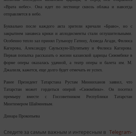
«Врата небес». Она идет по лестнице сквозь облака и навсегда
отправляется в небо.
Буквально после каждого акта зрители кричали «Браво», но с
закрытием занавеса крики и аплодисменты стали оглушительными.
Особенно тепло зал принял Гульнору Гатину, Ахмеда Агади, Филюса
Кагирова, Александру Саульскую-Шулятьеву и Филюса Кагирова.
Первая попытка рассказать о жизни казанской царицы Сююмбике в
форме оперы оказалась удачной, а театр оперы и балета им. М.
Джалиля, кажется, еще долго будет отмечать ее успех.
Ранее Президент Татарстана Рустам Минниханов заявил, что
Татарстан может гордиться оперой «Сююмбике». Он посетил
премьеру вместе с Госсоветником Республики Татарстан
Минтимером Шаймиевым.
Динара Прокопьева
Следите за самым важным и интересным в
Telegram-