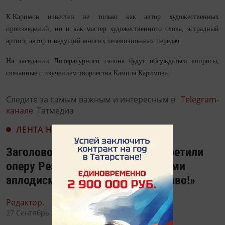
К.Каримов известен не только как автор художественных
произведений, но и как мастер художественного слова, эстрадный
артист, автор и ведущий многих телевизионных передач.
На заседании Литературного салона будут обсуждаться вопросы,
связанные с изучением творчества Камиля Каримова.
Следите за самым важным и интересным в
Telegram-
канале
Татмедиа
ЛЕНТА НОВОСТЕЙ
Заголовок: Первые зрители встретили
оперу Резеды Ахияровой бурными
аплодисментами и криками «Браво!»
Редактор,
27 Сентябрь 2018 - 11:16