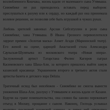
возлюбленного Кошчака, жизнь вдали от маленького сына Утямыша.
Сююмбике не раз приходилось вставать перед выбором:
прислушаться к разуму или к сердцу, но каждый раз она принимала
волевое решение, не позволяя себе быть игрушкой в чужих руках.
Любовь зрителей завоевал Арслан Сибгатуллин в роли сына
Сююмбике, хана Утямыша. В Ивана Грозного перевоплотился
лауреат премии «Золотая маска» Ахмет Агади (Мариинский театр).
Его женой на сцене, царицей Анастасией стала Александра
Саульская-Шулятьева из московского театра «Новая опера».
Заслуженный артист Татарстана Филюс Кагиров сыграл
Касимовского хана Шаха-Али, за которого пришлось выйти замуж
казанской красавице. Украшением второго и третьего актов стали
артисты балета и детского хора Delizia.
Трагичный исход был неизбежен - Сююмбике не смогла вынести
унижения Шаха-Али, разлуку с Утямышем и жизнь вдали от Казани.
Будучи на гране помешательства, она словно бы заново переживает
отъезд в Москву, прощание с сыном. Наконец, Господь услышал
молитвы последней казанской царицы, и перед ней открылись