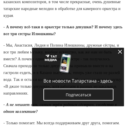
казанских композиторов, в том числе прекрасные, очень душевные
татарские народные мелодии в обработке для камерного оркестра и
курая.
- А почему всё-таки в оркестре только девушки? И почему здесь
все три сестры Илюшкины?
- Мы, Анастасия, Лидия и Полина Илюшкины, дружные сёстры, и
все три любим музыку, вообще искусство, как же нам не быть
вместе? А почему одни девушки в оркестре - так получилось.
Сначала приходили только девушки, мы привыкли вместе и на
гастроли ездить, и в Казани выступать, теперь уже стали не разлей
вода. Так и остался коллектив женским. Мы часто слышим в шутку
Все новости Татарстана - здесь
«В джазе только девушки», хотя работаем в разных музыкальных
направлениях.
Подписаться
- А не мешает вам, самим трём родным сёстрам, соседство в
одном коллективе?
- Только помогает. Мы всегда поддерживаем друг друга, помогаем.