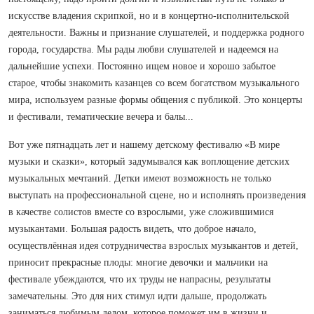
искусстве владения скрипкой, но и в концертно-исполнительской
деятельности. Важны и признание слушателей, и поддержка родного
города, государства. Мы рады любви слушателей и надеемся на
дальнейшие успехи. Постоянно ищем новое и хорошо забытое
старое, чтобы знакомить казанцев со всем богатством музыкального
мира, используем разные формы общения с публикой. Это концерты
и фестивали, тематические вечера и балы...
Вот уже пятнадцать лет и нашему детскому фестивалю «В мире
музыки и сказки», который задумывался как воплощение детских
музыкальных мечтаний. Детки имеют возможность не только
выступать на профессиональной сцене, но и исполнять произведения
в качестве солистов вместе со взрослыми, уже сложившимися
музыкантами. Большая радость видеть, что доброе начало,
осуществлённая идея сотрудничества взрослых музыкантов и детей,
приносит прекрасные плоды: многие девочки и мальчики на
фестивале убеждаются, что их труды не напрасны, результаты
замечательны. Это для них стимул идти дальше, продолжать
заниматься любимым делом, которое поможет им в жизни и