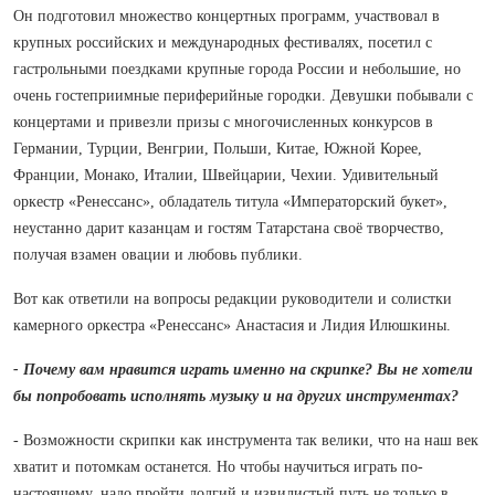
Он подготовил множество концертных программ, участвовал в
крупных российских и международных фестивалях, посетил с
гастрольными поездками крупные города России и небольшие, но
очень гостеприимные периферийные городки. Девушки побывали с
концертами и привезли призы с многочисленных конкурсов в
Германии, Турции, Венгрии, Польши, Китае, Южной Корее,
Франции, Монако, Италии, Швейцарии, Чехии. Удивительный
оркестр «Ренессанс», обладатель титула «Императорский букет»,
неустанно дарит казанцам и гостям Татарстана своё творчество,
получая взамен овации и любовь публики.
Вот как ответили на вопросы редакции руководители и солистки
камерного оркестра «Ренессанс» Анастасия и Лидия Илюшкины.
- Почему вам нравится играть именно на скрипке? Вы не хотели
бы попробовать исполнять музыку и на других инструментах?
- Возможности скрипки как инструмента так велики, что на наш век
хватит и потомкам останется. Но чтобы научиться играть по-
настоящему, надо пройти долгий и извилистый путь не только в