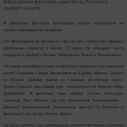
В программу фестиваля приглашены лучшие исполнители на
струнно-смычковых инструментах
VII Международный фестиваль L'arte del arco («Искусство смычка»)
официально откроется в Казани 13 марта. Он объединит шесть
концертов и пройдет в Казани, Набережных Челнах и Нижнекамске.
«В нашем юбилейном сезоне на фестиваль приезжает блистательный
состав! Скрипачи Стефан Миленкович из Сербии, Ирмина Тринкос
из Польши, Далибор Карвай из Словакии, российский альтист
Даниил Гришин, наш давний друг - виолончелист из Франции Марк
Дробинский. В фестивале также примут участие Александра
Саульская, Лада Лабзина, хор под управлением Таминдаровой», -
рассказал художественный руководитель оркестра La Primavera и
фестиваля L'arte del arco Рустем Абязов.
Он также отметил, что неформальное открытие фестиваля состоялось