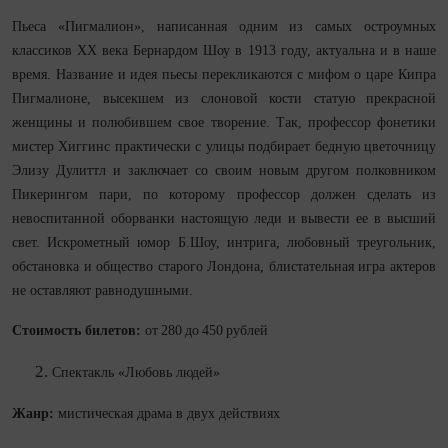
Пьеса «Пигмалион», написанная одним из самых остроумных
классиков XX века Бернардом Шоу в 1913 году, актуальна и в наше
время. Название и идея пьесы перекликаются с мифом о царе Кипра
Пигмалионе, высекшем из слоновой кости статую прекрасной
женщины и полюбившем свое творение. Так, профессор фонетики
мистер Хиггинс практически с улицы подбирает бедную цветочницу
Элизу Дулиттл и заключает со своим новым другом полковником
Пикерингом пари, по которому профессор должен сделать из
невоспитанной оборванки настоящую леди и вывести ее в высший
свет. Искрометный юмор Б.Шоу, интрига, любовный треугольник,
обстановка и общество старого Лондона, блистательная игра актеров
не оставляют равнодушными.
Стоимость билетов:
от 280 до 450 рублей
Спектакль «Любовь людей»
Жанр:
мистическая драма в двух действиях