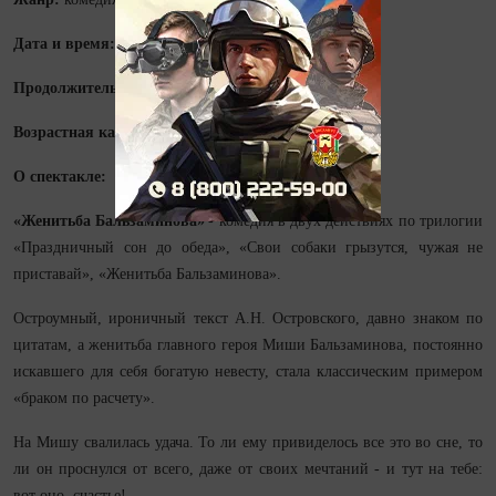
Дата и время:
23 февраля в 18:00
Продолжительность:
2 часа 15 минут
Возрастная категория:
12+
О спектакле:
«Женитьба Бальзаминова»
- комедия в двух действиях по трилогии
«Праздничный сон до обеда», «Свои собаки грызутся, чужая не
приставай», «Женитьба Бальзаминова».
Остроумный, ироничный текст А.Н. Островского, давно знаком по
цитатам, а женитьба главного героя Миши Бальзаминова, постоянно
искавшего для себя богатую невесту, стала классическим примером
«браком по расчету».
На Мишу свалилась удача. То ли ему привиделось все это во сне, то
ли он проснулся от всего, даже от своих мечтаний - и тут на тебе:
вот оно, счастье!