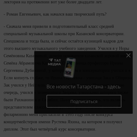
лектория на протяжении вот уже более двадцати лет.
- Роман Евгеньевич, как начался ваш творческий путь?
- Сначала меня привели в подготовительный класс средней
специальной музыкальной школы при Казанской консерватории.
Спецшкола и тогда была, и сейчас остаётся кузницей кадров для
этого высшего музыкального учебного заведения. Учился я у Норы
Семёновны Казачковой, дочери основателя казанской хоровой школы
Семёна Абрамовича Казачкова. Она ученица профессора Ирины
Сергеевны Дубининой, у которой затем в консерватории учился и я.
Если копнуть глубже, то Ирина Сергеевна - ученица Зака и Оборина.
Зак учился у Нейгауза, а Оборин - у Игумнова. Игумнов, в свою
Все новости Татарстана - здесь
очередь, учился у знаменитого Зверева, учениками которого также
были Рахманинов и Скрябин. Поэтому могу сказать, что являюсь
Подписаться
представителем классической русской фортепианной школы. В
филармонию меня пригласили в 1995 году после конкурса
концертмейстеров имени Рустема Яхина, на котором я получил
диплом. Этот был четвёртый курс консерватории.