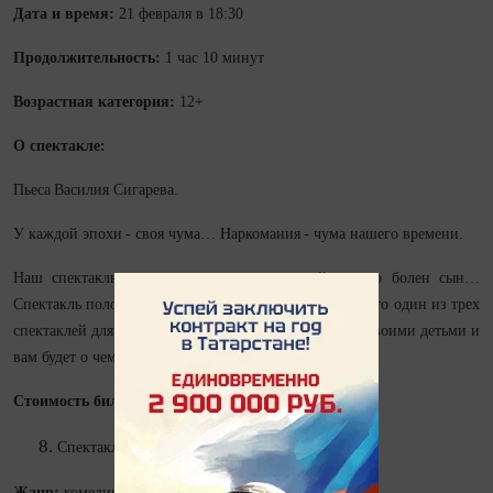
Дата и время:
21 февраля в 18:30
Продолжительность:
1 час 10 минут
Возрастная категория:
12+
О спектакле:
Пьеса Василия Сигарева.
У каждой эпохи - своя чума… Наркомания - чума нашего времени.
Наш спектакль - история матери, у которой тяжело болен сын…
Спектакль полон драматизма и жизненной правды. Это один из трех
спектаклей для семейного просмотра. Приходите со своими детьми и
вам будет о чем с ними поговорить.
Стоимость билетов:
от 270 до 430 рублей
Спектакль «Женитьба Бальзаминова»
Жанр:
комедия в двух действиях