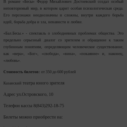
В романе «Бесы» Федор Михайлович Достоевский создал особый
неповторимый мир, в котором царит особая психологическая среда.
Его персонажи неоднозначны и сложны, внутри каждого борьба
идей, борьба добра и зла, ненависти и любви.
«Бал.Бесы.» - спектакль о злободневных проблемах общества. Это
предельно серьезный диалог со зрителем и обращение к таким
глубинным понятиям, определяющим человеческое существование,
как «вера», «Бог», «свобода», «вина», «покаяние» и, наконец,
«любовь».
Стоимость билетов:
от 350 до 600 рублей
театра юного зрителя
Казанский
Адрес ул
.О
стровского, 10
Телефон кассы 8(843)292-18-75
Билеты можно приобрести
на
: