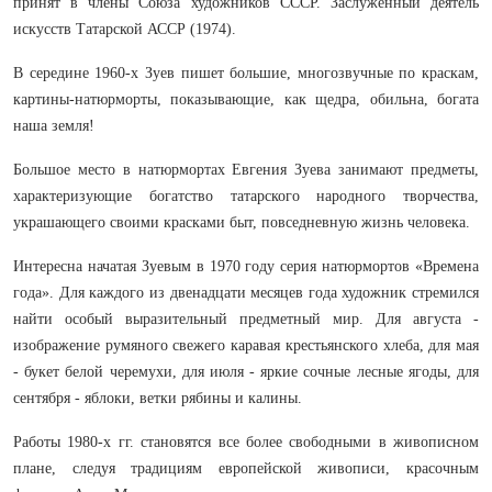
принят в члены Союза художников СССР. Заслуженный деятель
искусств Татарской АССР (1974).
В середине 1960-х Зуев пишет большие, многозвучные по краскам,
картины-натюрморты, показывающие, как щедра, обильна, богата
наша земля!
Большое место в натюрмортах Евгения Зуева занимают предметы,
характеризующие богатство татарского народного творчества,
украшающего своими красками быт, повседневную жизнь человека.
Интересна начатая Зуевым в 1970 году серия натюрмортов «Времена
года». Для каждого из двенадцати месяцев года художник стремился
найти особый выразительный предметный мир. Для августа -
изображение румяного свежего каравая крестьянского хлеба, для мая
- букет белой черемухи, для июля - яркие сочные лесные ягоды, для
сентября - яблоки, ветки рябины и калины.
Работы 1980-х гг. становятся все более свободными в живописном
плане, следуя традициям европейской живописи, красочным