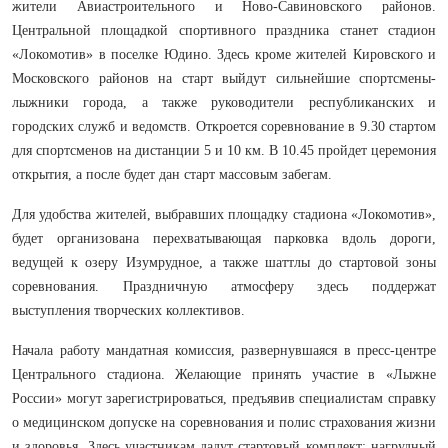
жители Авиастроительного и Ново-Савиновского районов.
Центральной площадкой спортивного праздника станет стадион
«Локомотив» в поселке Юдино. Здесь кроме жителей Кировского и
Московского районов на старт выйдут сильнейшие спортсмены-
лыжники города, а также руководители республиканских и
городских служб и ведомств. Откроется соревнование в 9.30 стартом
для спортсменов на дистанции 5 и 10 км. В 10.45 пройдет церемония
открытия, а после будет дан старт массовым забегам.
Для удобства жителей, выбравших площадку стадиона «Локомотив»,
будет организована перехватывающая парковка вдоль дороги,
ведущей к озеру Изумрудное, а также шаттлы до стартовой зоны
соревнования. Праздничную атмосферу здесь поддержат
выступления творческих коллективов.
Начала работу мандатная комиссия, развернувшаяся в пресс-центре
Центрального стадиона. Желающие принять участие в «Лыжне
России» могут зарегистрироваться, предъявив специалистам справку
о медицинском допуске на соревнования и полис страхования жизни
и здоровья. Здесь участникам дадут стартовый комплект: нагрудный