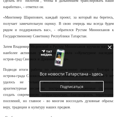
сделать его "пилотом", чтобы в дальнейшем транслировать наши
наработки», - отметил он.
«Минтимер Шарипович, каждый проект, за который вы беретесь,
получает замечательную оценку. В свою очередь мы всегда будем
рядом и поддерживать вас», - обратился Рустам Минниханов к
Государственному Советнику Республики Татарстан.
Затем Владимир Мединский и Рустам Минниханов вручили награды
наиболее активным участникам проекта ««Культурное наследие:
остров-град Свияжск и Древний Болгар».
Подводя итоги работы по восстановлению древнего Болгара и
Все новости Татарстана - здесь
острова-града Свияжска, Минтимер Шаймиев отметил, что за 9 лет
удалось не только восстановить исторические памятники,
Подписаться
архитектурные ансамбли, построить новые значимые строения,
создать современную инфраструктуру, благоустроить территории
поселений, но главное - во многом воссоздать духовные образы:
веру, традиции и культуру наших предков.