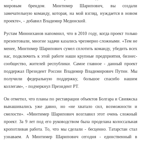
мировым брендом. Минтимер Шарипович, вы создали
замечательную команду, которая, на мой взгляд, нуждается в новом
проекте», - добавил Владимир Мединский.
Рустам Минниханов напомнил, что в 2010 году, когда проект только
презентовали, многие задачи казались чрезмерно сложными. «Тем не
менее, Минтимер Шарипович сумел сплотить команду, убедить всех
нас, подключить к этой работе наши крупные предприятия, бизнес-
сообщество, жителей республики. Самое главное - данный проект
поддержал Президент России Владимир Владимирович Путин. Мы
получили федеральную поддержку, большое спасибо нашим
коллегам», - подчеркнул Президент РТ.
Он отметил, что планы по реставрации объектов Болгара и Свияжска
вынашивались уже давно, но «не хватало сил, возможности и
смелости». «Минтимер Шарипович возглавил этот очень сложный
проект. За 9 лет под его руководством была проделана колоссальная
кропотливая работа. То, что мы сделали - бесценно. Татарстан стал
узнаваем. А Минтимер Шарипович сегодня - единственный в