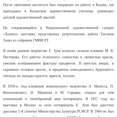
После окончания института был направлен на работу в Казань, где
преподавал в Казанском художественном училище, руководил
детской художественной школой.
На открывающейся в Национальной художественной галерее
«Хазинэ» выставке представлена ретроспектива работа Евгения
Зуева из собрания ГМИИ РТ.
В своём раннем творчестве Е. Зуев испытал сильное влияние М. В.
Нестерова. Его работы отличались сочностью и свежестью красок,
умелым изображением фактуры предметов. В простых вещах, в
скромных полевых цветах, в предметах повседневного будничного
обихода он находил красоту, яркость, поэзию.
В 1950-е, под влиянием живописного творчества А. Матисса, П.
Кончаловского, И. Машкова и М. Сарьяна, открыл для себя
уникальный и своеобразный мир натюрморта. В 1957 году на
выставке в Москве за свои натюрморты Е. Зуев был удостоен
диплома 1-й степени Министерства культуры РСФСР. В 1964 он был