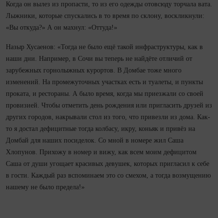
Когда он вылез из пропасти, то из его одежды отовсюду торчала вата.
Лыжники, которые спускались в то время по склону, воскликнули:
«Вы откуда?» А он махнул: «Оттуда!»
Назыр Хусаенов: «Тогда не было ещё такой инфраструктуры, как в
наши дни. Например, в Сочи вы теперь не найдёте отличий от
зарубежных горнолыжных курортов. В Домбае тоже много
изменений. На промежуточных участках есть и туалеты, и пункты
проката, и рестораны. А было время, когда мы приезжали со своей
провизией. Чтобы отметить день рождения или пригласить друзей из
других городов, накрывали стол из того, что привезли из дома. Как-
то я достал дефицитные тогда колбасу, икру, коньяк и привёз на
Домбай для наших посиделок. Со мной в номере жил Саша
Хлопунов. Прихожу в номер и вижу, как всем моим дефицитом
Саша от души угощает красивых девушек, которых пригласил к себе
в гости. Каждый раз вспоминаем это со смехом, а тогда возмущению
нашему не было предела!»