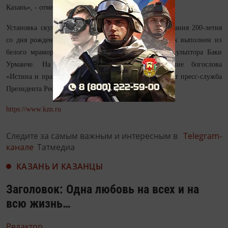
Казань», - отметил он.
Установка скульптуры состоялась в рамках празднования 200-летия
со дня рождения Шигабутдина Марджани. Памятник выполнен из
белого мрамора по проекту великого татарского скульптора Баки
Урманче. На плитах выгравировано высказывание богослова
«Истина и праведный путь превыше всего», сообщает пресс-служба
Президента Республики Татарстан.
https://www.kzn.ru
Следите за самым важным и интересным в
Telegram-
канале
Татмедиа
КАЗАНЬ И КАЗАНЦЫ
Заголовок: Одна любовь на всех и на
всю жизнь…
Редактор,