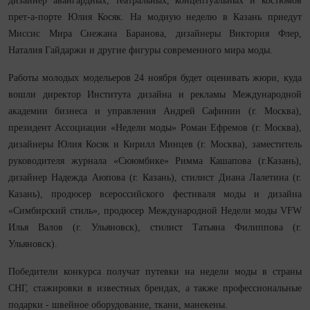
дизайнер авангардных, театральных, концептуальных и костюмов
прет-а-порте Юлия Косяк. На модную неделю в Казань приедут
Миссис Мира Снежана Баранова, дизайнеры Виктория Флер,
Наталия Гайдаржи и другие фигуры современного мира моды.
Работы молодых модельеров 24 ноября будет оценивать жюри, куда
вошли директор Института дизайна и рекламы Международной
академии бизнеса и управления Андрей Сафинин (г. Москва),
президент Ассоциации «Недели моды» Роман Ефремов (г. Москва),
дизайнеры Юлия Косяк и Кирилл Минцев (г. Москва), заместитель
руководителя журнала «Сююмбике» Римма Кашапова (г.Казань),
дизайнер Надежда Аюпова (г. Казань), стилист Диана Лалетина (г.
Казань), продюсер всероссийского фестиваля моды и дизайна
«Симбирский стиль», продюсер Международной Недели моды VFW
Илья Валов (г. Ульяновск), стилист Татьяна Филиппова (г.
Ульяновск).
Победители конкурса получат путевки на недели моды в страны
СНГ, стажировки в известных брендах, а также профессиональные
подарки - швейное оборудование, ткани, манекены.