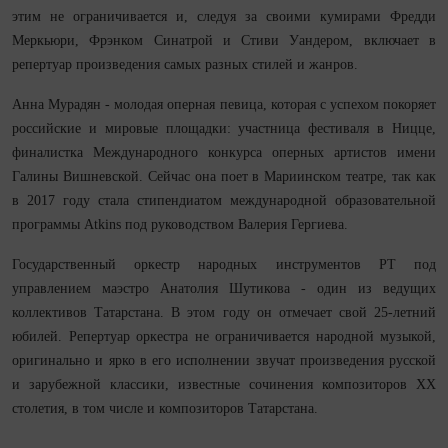
этим не ограничивается и, следуя за своими кумирами Фредди
Меркьюри, Фрэнком Синатрой и Стиви Уандером, включает в
репертуар произведения самых разных стилей и жанров.
Анна Мурадян - молодая оперная певица, которая с успехом покоряет
российские и мировые площадки: участница фестиваля в Ницце,
финалистка Международного конкурса оперных артистов имени
Галины Вишневской. Сейчас она поет в Мариинском театре, так как
в 2017 году стала стипендиатом международной образовательной
программы Atkins под руководством Валерия Гергиева.
Государственный оркестр народных инструментов РТ под
управлением маэстро Анатолия Шутикова - один из ведущих
коллективов Татарстана. В этом году он отмечает свой 25-летний
юбилей. Репертуар оркестра не ограничивается народной музыкой,
оригинально и ярко в его исполнении звучат произведения русской
и зарубежной классики, известные сочинения композиторов XX
столетия, в том числе и композиторов Татарстана.