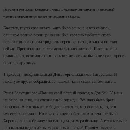
Президент Республики Татарстан Рустам Нургалиевич Минниханов - постоянный
участник традиционных встреч горнолыжников Казани.
Кажется, глупо сравнивать, «что было раньше и что сейчас»,
слишком велика разница: каким был уровень любительского
горнолыжного спорта тридцать-сорок лет назад и каким он стал
сейчас. Произошедшие перемены фантастические. И всё же они
сравнивают, вспоминают и считают, что «тогда было не хуже, просто
было по-другому».
1 декабря - неофициальный День горнолыжников Татарстана. И
накануне друзья собрались за чашкой чая и стали вспоминать…
Ренат Залютдинов: «Помню свой первый приезд в Домбай. У меня
не было ни лыж, ни специальной одежды. Всё надо было брать
напрокат. А это значит, тебе достанется то, что осталось, то, что
имеется в наличии. Ни о каких крутых ботинках и речи не было.
Хорошо, если тебе дадут на один-два размера больше. А если меньше
- то пальцы подожмёшь, скрючишь и поехал! Причём, наутро и