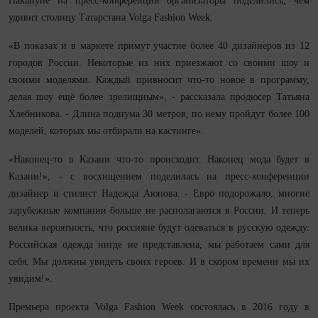
Накануне на пресс-конференции организаторы поделились, чем
удивит столицу Татарстана Volga Fashion Week.
«В показах и в маркете примут участие более 40 дизайнеров из 12
городов России. Некоторые из них приезжают со своими шоу и
своими моделями. Каждый привносит что-то новое в программу,
делая шоу ещё более зрелищным», - рассказала продюсер Татьяна
Хлебникова. - Длина подиума 30 метров, по нему пройдут более 100
моделей, которых мы отбирали на кастинге».
«Наконец-то в Казани что-то происходит. Наконец мода будет в
Казани!», - с восхищением поделилась на пресс-конференции
дизайнер и стилист Надежда Аюпова. - Евро подорожало, многие
зарубежные компании больше не располагаются в России. И теперь
велика вероятность, что россияне будут одеваться в русскую одежду.
Российская одежда нигде не представлена, мы работаем сами для
себя. Мы должны увидеть своих героев. И в скором времени мы их
увидим!».
Премьера проекта Volga Fashion Week состоялась в 2016 году в