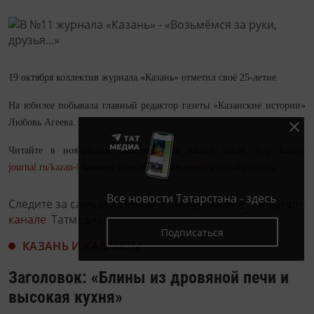
19 октября коллектив журнала «Казань» отметил своё 25-летие.
На юбилее побывала главный редактор газеты «Казанские истории»
Любовь Агеева.
Читайте в ноябрьском номере и на нашем сайте:
http://kazan-
journal.ru/kazan-i-kazantci/item/5685-vozmyomsya-za-ruki-druzya
Все новости Татарстана - здесь
Следите за самым важным и интересным в
Telegram-
канале
Татмедиа
Подписаться
КАЗАНЬ И КАЗАНЦЫ
Заголовок: «Блины из дровяной печи и
высокая кухня»