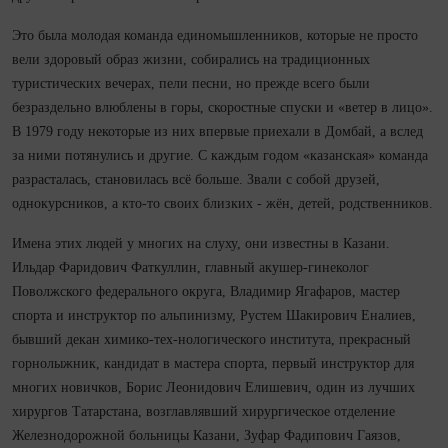
Это была молодая команда единомышленников, которые не просто
вели здоровый образ жизни, собирались на традиционных
туристических вечерах, пели песни, но прежде всего были
безраздельно влюблены в горы, скоростные спуски и «ветер в лицо».
В 1979 году некоторые из них впервые приехали в Домбай, а вслед
за ними потянулись и другие. С каждым годом «казанская» команда
разрасталась, становилась всё больше. Звали с собой друзей,
однокурсников, а кто-то своих близких - жён, детей, родственников.
Имена этих людей у многих на слуху, они известны в Казани.
Ильдар Фаридович Фаткуллин, главный акушер-гинеколог
Поволжского федерального округа, Владимир Ягафаров, мастер
спорта и инструктор по альпинизму, Рустем Шакирович Еналиев,
бывший декан химико-тех-нологического института, прекрасный
горнолыжник, кандидат в мастера спорта, первый инструктор для
многих новичков, Борис Леонидович Елишевич, один из лучших
хирургов Татарстана, возглавлявший хирургическое отделение
Железнодорожной больницы Казани, Зуфар Фадипович Гаязов,