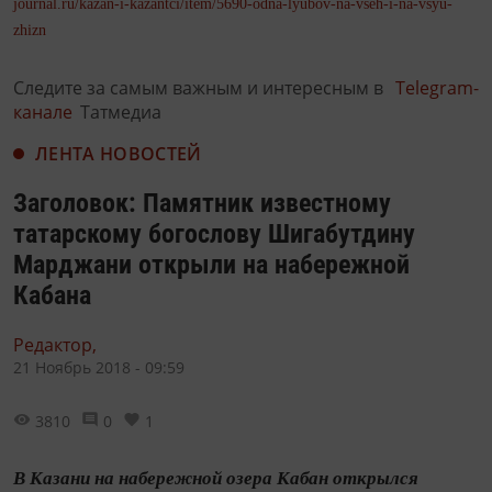
journal.ru/kazan-i-kazantci/item/5690-odna-lyubov-na-vseh-i-na-vsyu-
zhizn
Следите за самым важным и интересным в
Telegram-
канале
Татмедиа
ЛЕНТА НОВОСТЕЙ
Заголовок: Памятник известному
татарскому богослову Шигабутдину
Марджани открыли на набережной
Кабана
Редактор,
21 Ноябрь 2018 - 09:59
3810
0
1
В Казани на набережной озера Кабан открылся