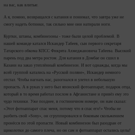
на вас, как влитые.
А я, помню, возвращался с катания и понимал, что завтра уже не
смогу надеть ботинки, так сильно мне они натирали ноги.
Куртки, штаны, комбинезоны - тоже были целой проблемой. В
нашей команде катался Искандер Табеев, сын первого секретаря
Татарского обкома КПСС Фикрята Ахмеджановича Табеева. Высокий
парень под два метра ростом. Для катания в Домбае он сшил в
Казани на заказ утеплённый комбинезон. И вот однажды, когда мы
всей группой катались на «Русской поляне», Искандер немного
отстал. Чтобы нагнать нас, разогнался и улетел в небольшую
пропасть. А в руках у него был японский фотоаппарат, подарок отца,
который в то время работал послом в Афганистане и привёз ему это
чудо техники. Уже позднее, в гостиничном номере, он нам сказал:
«Этот фотоаппарат спас меня, потому что я спас его!» Чтобы не
разбить свой «Sony», он сгруппировался и боковым скольжением
пронёсся по этой пропасти. Новый комбинезон был разодран от
щиколотки до самого плеча, но он сам и фотоаппарат остались целы!