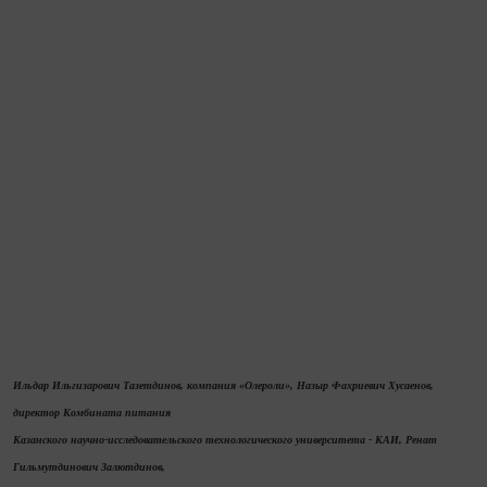
Ильдар Ильгизарович Тазетдинов,
компания «Олероли», Назыр Фахриевич Хусаенов,
директор Комбината питания
Казанского научно-исследовательского технологического университета - КАИ, Ренат
Гильмутдинович Залютдинов,