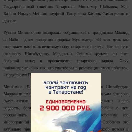
Государственный советник Татарстана Минтимер Шаймиев, Мэр
Казани Ильсур Метшин, муфтий Татарстана Камиль Самигуллин и
другие.
Рустам Минниханов поздравил собравшихся с праздником Мавлид
ан-Наби - днем рождения пророка Мухаммеда. «В этот день мы
открываем памятник великому сыну татарского народа - богослову и
философу Шигабутдину Марджани. Своими трудами он внес
большой вклад в просвещение татарского народа. Хочу
поблагодарить всех тех, кто участвовал в реализации этого проекта»,
- подчеркнул Президент РТ.
Минтимер Шаймиев в свою очередь добавил, что Шигабутдин
Марджани является всемирно известным деятелем, труды которого
будут изучать еще очень долго. «Шигабутдин Марджани - наша
гордость, богатство нашего народа. Необходимо больше о нем
рассказывать, знакомить людей со всеми сторонами его
многогранной деятельности, вкладом в историю. Особенно это
актуально при сегодняшнем увеличении туристического потока в