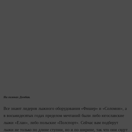
На склонах Домбая.
Все знают лидеров лыжного оборудования «Фишер» и «Соломон», а
в восьмидесятых годах пределом мечтаний были либо югославские
лыжи «Елан», либо польские «Полспорт». Сейчас вам подберут
лыжи не только по длине ступни, но и по ширине, так что они сядут