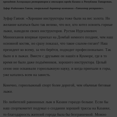
президент Ассоциации рестораторов
и отельеров города Казани и Республики Татарстан,
Зуфар Фадипович Гаязов, генеральный директор компании «Татинтер рестрантс».
Зуфар Гаязов: «Хорошие инструкторы тоже были на вес золота. Но
желание кататься было так велико, что все, кто хотел освоить горные
лыжи, находили своих инструкторов. Рустам Нургалиевич
Минниханов впервые приехал на Домбай немного позднее, чем наш
основной костяк, но сразу показал, что такое слалом-гигант! Наш
президент ко всему, за что берётся, подходит профессионально. Так
было и в лыжах. Вместе с друзьями он нашёл в Кукморе, где в то
время не было даже подъёмников, хорошего инструктора. Целый
сезон они осваивали горнолыжную науку, и когда приехали в горы,
уже катались всем на зависть.
Конечно, горнолыжный спорт более дорогой, чем обычные беговые
лыжи.
Но любителей равнинных лыж в Казани гораздо больше. Если бы
наш спорткомитет подумал о создании хорошей трассы на Казанке,
то благодарность жителей города была бы безграничной. Можно