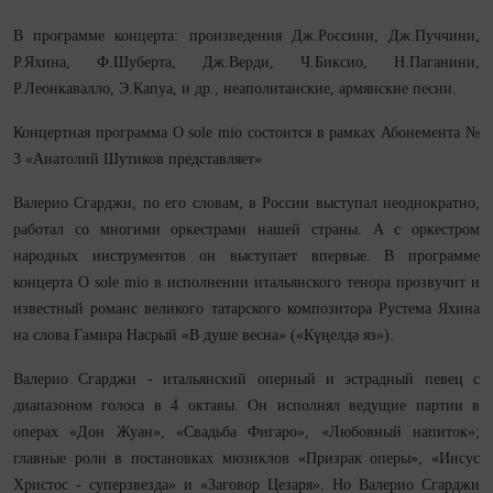
В программе концерта: произведения Дж.Россини, Дж.Пуччини,
Р.Яхина, Ф.Шуберта, Дж.Верди, Ч.Биксио, Н.Паганини,
Р.Леонкавалло, Э.Капуа, и др., неаполитанские, армянские песни.
Концертная программа O sole mio состоится в рамках Абонемента №
3 «Анатолий Шутиков представляет»
Валерио Сгарджи, по его словам, в России выступал неоднократно,
работал со многими оркестрами нашей страны. А с оркестром
народных инструментов он выступает впервые. В программе
концерта O sole mio в исполнении итальянского тенора прозвучит и
известный романс великого татарского композитора Рустема Яхина
на слова Гамира Насрый «В душе весна» («Күңелдә яз»).
Валерио Сгарджи - итальянский оперный и эстрадный певец с
диапазоном голоса в 4 октавы. Он исполнял ведущие партии в
операх «Дон Жуан», «Свадьба Фигаро», «Любовный напиток»;
главные роли в постановках мюзиклов «Призрак оперы», «Иисус
Христос - суперзвезда» и «Заговор Цезаря». Но Валерио Сгарджи