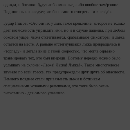
одежда, и ботинки будут либо влажные, либо вообще замёрзшие.
Подышишь как следует, чтобы немного отогреть - и вперёд!»
Зуфар Гаязов: «Это сейчас у лыж такое крепление, которое не только
даёт возможность управлять ими, но и в случае падения, при любом
боковом ударе, лыжа отстёгивается, срабатывают фиксаторы, и лыжа
остаётся на месте. А раньше отстегнувшаяся лыжа превращалась в
«торпеду» и летела вниз с такой скоростью, что могла серьёзно
травмировать тех, кто был впереди. Поэтому нередко можно было
услышать на склоне: «Лыжа! Лыжа! Лыжа!». Такое многоголосье
звучало по всей трассе, так предупреждали друг друга об опасности.
Немного позднее стали привязывать лыжи к ботинкам
специальными кожаными ремешками, что тоже было очень
рискованно - для самого упавшего.