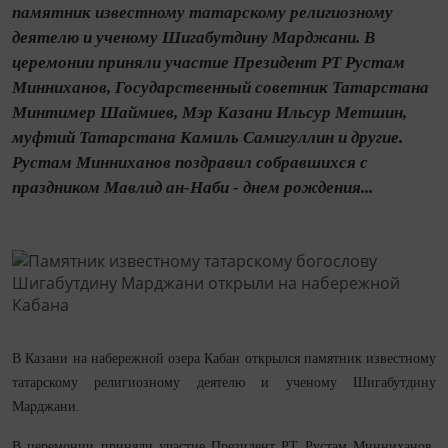
памятник известному татарскому религиозному
деятелю и ученому Шигабутдину Марджани. В
церемонии приняли участие Президент РТ Рустам
Минниханов, Государственный советник Татарстана
Минтимер Шаймиев, Мэр Казани Ильсур Метшин,
муфтий Татарстана Камиль Самигуллин и другие.
Рустам Минниханов поздравил собравшихся с
праздником Мавлид ан-Наби - днем рождения...
В Казани на набережной озера Кабан открылся памятник известному
татарскому религиозному деятелю и ученому Шигабутдину
Марджани.
В церемонии приняли участие Президент РТ Рустам Минниханов,