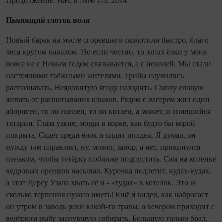
Продолжение. Нач. в №№ 1-3, 2014
Пьянящий глоток вол
и
Новый барак на месте сгоревшего сколотили быстро, благо
леса кругом навалом. Но если честно, то запах ёлки у меня
вовсе не с Новым годом связывается, а с неволей. Мы стали
настоящими таёжными жителями. Грибы научились
распознавать. Неядовитую ягоду находить. Смолу еловую
жевать от расшатывания клыков. Рядом с лагерем жил один
абориген, то ли нанаец, то ли китаец, а может, и спившийся
татарин. Глаза узкие, морда в корке, как будто бы корой
покрыта. Сядет среди ёлок и сидит полдня. Я думал, он
нужду там справляет, ну, может, запор, а нет, прикинулся
пеньком, чтобы тетёрку поближе подпустить. Сам на коленке
кедровых орешков насыпал. Курочка подлетит, кудах-кудах,
а этот Дерсу Узала хвать её и - «тудах» в котелок. Это ж
сколько терпения нужно иметь! Ещё я видел, как набросает
он утром в заводь реки какой-то травы, а вечером приходит с
ведёрком рыбу заснувшую собирать. Большую только брал.