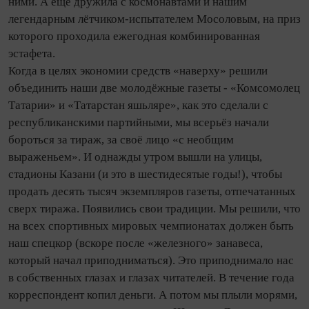
ними. А ещё дружила с космонавтами и нашим
легендарным лётчиком-испытателем Мосоловым, на приз
которого проходила ежегодная комбинированная
эстафета.
Когда в целях экономии средств «наверху» решили
объединить наши две молодёжные газеты - «Комсомолец
Татарии» и «Татарстан яшьляре», как это сделали с
республиканскими партийными, мы всерьёз начали
бороться за тираж, за своё лицо «с необщим
выраженьем». И однажды утром вышли на улицы,
стадионы Казани (и это в шестидесятые годы!), чтобы
продать десять тысяч экземпляров газеты, отпечатанных
сверх тиража. Появились свои традиции. Мы решили, что
на всех спортивных мировых чемпионатах должен быть
наш спецкор (вскоре после «железного» занавеса,
который начал приподниматься). Это приподнимало нас
в собственных глазах и глазах читателей. В течение года
корреспондент копил деньги. А потом мы плыли морями,