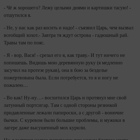
- Чё ж хорошего? Лежу целыми днями и картишки тасую! -
отшутился я.
- Не, у нас как раз косить и надо! - съязвил Царь, чем вызвал
всеобщий хохот.- Завтра тя ждут острова - гадюшный рай.
Травы там по пояс.
- Я - вор, Вася! - срезал его я, как траву.- И тут ничего не
попишешь. Видишь мою деревянную руку (я медленно
засучил на протезе рукав), она в бою за безделье
пожертвована была. Если потребуется, то я и ногу не
пожалею…
- Во как! Ну-ну…- восхитился Царь и протянул мне свой
латунный портсигар. Там с одной стороны резинкой
придавленные лежали папироски, а с другой - вонючие
бычки. С куревом были большие проблемы, и мужики в
лагере даже высушенный мох курили.