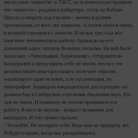
писал свои «новости» в ТАСС, но и помогал достраивать
эти «новости»: роддом в райцентре, театр на Кабане.
Просил ускорить ход стройки - звонил в разные
организации, от кого это зависело. А потом ушёл в науку,
к которой стремился с юности. И целых три года вёл
поистине титаническую работу. Однажды на его
домашний адрес пришла большая посылка. На ней было
написано: «Типография, Харитонову». Отправители
бандеролей и представить себе не могли, что все эти
десятки тысяч анкет рассылает, получает обратно,
анализирует один человек, а не организация, не
типография. Защищать кандидатскую диссертацию он
должен был в Сибирском отделении Академии наук. Его
там не знали. И поначалу не хотели принимать его
работу. В него не верили - возраст великоват для
кандидата. И ему прямо сказали:
- Уезжайте. Не позорьте себя. Ведь вам не тридцать лет.
И будет стыдно, когда вас раскритикуют,