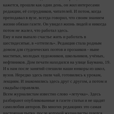
кажется, прошли как один день, он жил интересами
редакции, её сотрудников, читателей. И потом, когда
преподавал в вузе, всегда говорил, что своим знанием
жизни обязан газете. Он увидел жизнь людей и никогда
потом не жалел, что работал здесь.
Ему и нам выпало счастье жить и работать в
шестидесятые, в «оттепель». Редакция стала родным
домом для студенческих поэтов и прозаиков - ныне
маститых, молодых художников, школьников, учёных,
нефтяников. Дом печати находился на улице Баумана, 19.
И к нам после занятий спешили наши юнкоры из школ,
вузов. Нередко здесь пили чай, готовились к урокам,
лекциям. И знакомились здесь друг с другом, а потом и
свадьбы справляли.
Всем журналистам известно слово «летучка». Здесь
разбирают опубликованные в газете статьи и не щадят
самолюбия авторов. Во многих редакциях это самая
настоящая пытка, после которой журналисты дуются