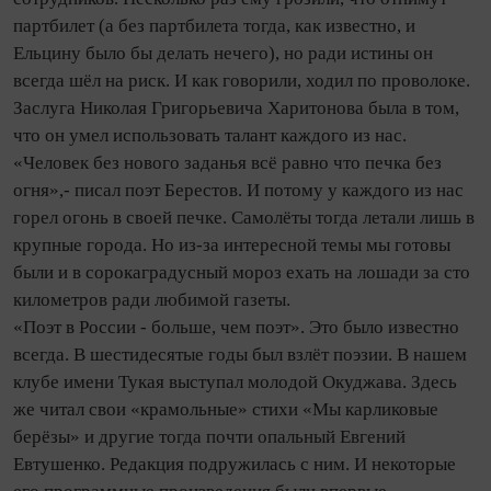
партбилет (а без партбилета тогда, как известно, и
Ельцину было бы делать нечего), но ради истины он
всегда шёл на риск. И как говорили, ходил по проволоке.
Заслуга Николая Григорьевича Харитонова была в том,
что он умел использовать талант каждого из нас.
«Человек без нового заданья всё равно что печка без
огня»,- писал поэт Берестов. И потому у каждого из нас
горел огонь в своей печке. Самолёты тогда летали лишь в
крупные города. Но из-за интересной темы мы готовы
были и в сорокаградусный мороз ехать на лошади за сто
километров ради любимой газеты.
«Поэт в России - больше, чем поэт». Это было известно
всегда. В шестидесятые годы был взлёт поэзии. В нашем
клубе имени Тукая выступал молодой Окуджава. Здесь
же читал свои «крамольные» стихи «Мы карликовые
берёзы» и другие тогда почти опальный Евгений
Евтушенко. Редакция подружилась с ним. И некоторые