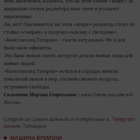
Мне, маленькой, казалось, что на этом самом «ковре» за
накрытым столом редактора поят чаем и угощают
пирожными.
Ан, нет! Оказывается, на этом «ковре» редактор стоял по
стойке «смирно» и получал «клизму с гвоздями».
«Комсомолец Татарии» - газета актуальная. Но в ней
было мало официоза.
Это была живая газета, которую делали живые люди для
живых людей.
«Комсомолец Татарии» остался в сердцах многих
поколений окном в мир, глотком свежего воздуха,
островком свободы.
Сальтина Марина Генриховна -
член Союза писателей
России.
Следите за самым важным и интересным в
Telegram-
канале
Татмедиа
МАШИНА ВРЕМЕНИ