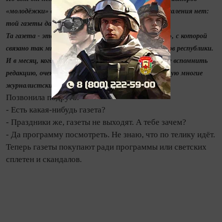
«молодёжки» довелось услышать, что никакого сожаления нет:
той газеты давно уже не стало.
Та газета - это прежде всего «Комсомолец Татарии», с которой
связано так много радостного у многих журналистов республики.
И в месяц, когда празднуется День печати, нельзя не вспомнить
редакцию, очень любившую свою газету и взрастившую многие
журналистские таланты.
Позвонила подруга:
- Есть какая-нибудь газета?
- Праздники же, газеты не выходят. А тебе зачем?
- Да программу посмотреть. Не знаю, что по телику идёт.
Теперь газеты покупают ради программы или светских
сплетен и скандалов.