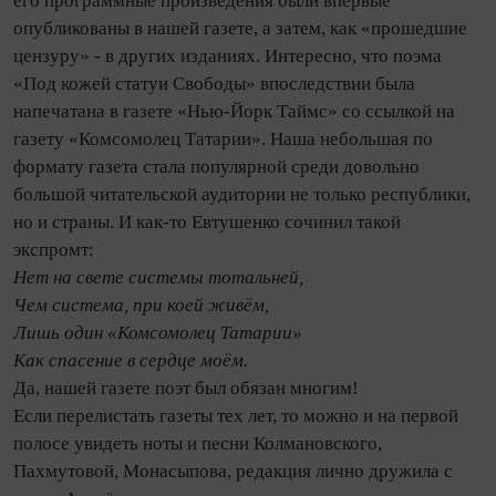
его программные произведения были впервые
опубликованы в нашей газете, а затем, как «прошедшие
цензуру» - в других изданиях. Интересно, что поэма
«Под кожей статуи Свободы» впоследствии была
напечатана в газете «Нью-Йорк Таймс» со ссылкой на
газету «Комсомолец Татарии». Наша небольшая по
формату газета стала популярной среди довольно
большой читательской аудитории не только республики,
но и страны. И как-то Евтушенко сочинил такой
экспромт:
Нет на свете системы тотальней,
Чем система, при коей живём,
Лишь один «Комсомолец Татарии»
Как спасение в сердце моём.
Да, нашей газете поэт был обязан многим!
Если перелистать газеты тех лет, то можно и на первой
полосе увидеть ноты и песни Колмановского,
Пахмутовой, Монасыпова, редакция лично дружила с