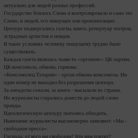
актуально для людей разных профессий.
Государство боялось Слова и контролировало и само это
Слово, и людей, его пишущих или произносящих.
Цензуре подвергались газеты, книги, репертуар театров,
эстрадных артистов и певцов.
В таких условиях человеку пишущему трудно было
существовать.
Каждая газета являлась чьим-то «органом»: ЦК партии,
ЦК комсомола, обкома, горкома.
«Комсомолец Татарии» - орган обкома комсомола. Ни
один номер не выходил без разрешения цензора.
За анекдоты сажали, за книги - высылали из страны.
Но журналисты старались донести до людей слово
правды.
Идеологическую цензуру пытались обходить.
Нынешние журналисты высокомерно заявляют: «Мы -
свободная пресса».
Господа, от кого вы свободны? Кто вам платит?