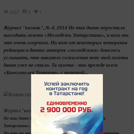
2257
0
1
Журнал "казань", № 4, 2014 Не так давно перестала
выходить газета «Молодёжь Татарстана», и кого-то
это очень огорчило. Но вот от некоторых ветеранов
редакции и давних авторов «молодёжки» довелось
услышать, что никакого сожаления нет: той газеты
давно уже не стало. Та газета - это прежде всего
«Комсомолец Татарии», с которой...
Журнал "казань", № 4, 2014
Не так давно перестала выходить газета «Молодёжь
Татарстана», и кого-то это очень огорчило.
Но вот от некоторых ветеранов редакции и давних авторов