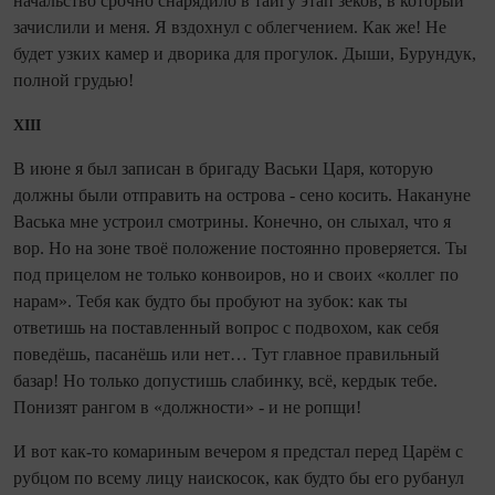
начальство срочно снарядило в тайгу этап зеков, в который
зачислили и меня. Я вздохнул с облегчением. Как же! Не
будет узких камер и дворика для прогулок. Дыши, Бурундук,
полной грудью!
XIII
В июне я был записан в бригаду Васьки Царя, которую
должны были отправить на острова - сено косить. Накануне
Васька мне устроил смотрины. Конечно, он слыхал, что я
вор. Но на зоне твоё положение постоянно проверяется. Ты
под прицелом не только конвоиров, но и своих «коллег по
нарам». Тебя как будто бы пробуют на зубок: как ты
ответишь на поставленный вопрос с подвохом, как себя
поведёшь, пасанёшь или нет… Тут главное правильный
базар! Но только допустишь слабинку, всё, кердык тебе.
Понизят рангом в «должности» - и не ропщи!
И вот как-то комариным вечером я предстал перед Царём с
рубцом по всему лицу наискосок, как будто бы его рубанул