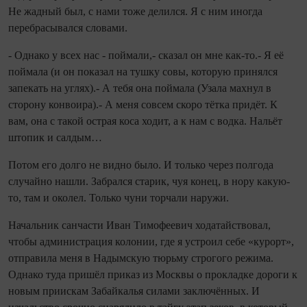
Не жадный был, с нами тоже делился. Я с ним иногда
перебрасывался словами.
- Однако у всех нас - поймали,- сказал он мне как-то.- Я её
поймала (и он показал на тушку совы, которую принялся
запекать на углях).- А тебя она поймала (Узала махнул в
сторону конвоира).- А меня совсем скоро тётка придёт. К
вам, она с такой острая коса ходит, а к нам с водка. Нальёт
штопик и салдым…
Потом его долго не видно было. И только через полгода
случайно нашли. Забрался старик, чуя конец, в нору какую-
то, там и околел. Только чуни торчали наружи.
Начальник санчасти Иван Тимофеевич ходатайствовал,
чтобы администрация колонии, где я устроил себе «курорт»,
отправила меня в Надымскую тюрьму строгого режима.
Однако туда пришёл приказ из Москвы о прокладке дороги к
новым приискам Забайкалья силами заключённых. И