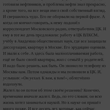
готовили нефтяников, и проблемы нефти знал прекрасно,
а кроме того, на все вещи имел свой собственный взгляд.
И свершилось чудо. Его не оборвали на первой фразе. А
когда он кончил говорить, к нему подошёл
корреспондент Московского радио, ответработник ЦК. И
ему в тот же день предложили: работу в ЦК ВЛКСМ,
учёбу в Академии общественных наук, где все защищали
диссертации, квартиру в Москве. Его эрудицию оценили.
И звали к себе. А здесь была малооплачиваемая работа,
ещё не было своей квартиры, жил с семьёй у родителей.
И надо было решить, как быть. Он звонил по телефону из
Москвы нам. Потом однажды и мы позвонили в ЦК. И,
услышав: «Он уехал. К вам, к вам!», облегчённо
вздохнули.
Жалел ли он потом об этом своём решении? Конечно,
временами вначале жалел. Ведь, по его словам, он всю
жизнь хотел заниматься наукой. Но к науке он пришёл
много позже. И все десять лет, которые, как сейчас