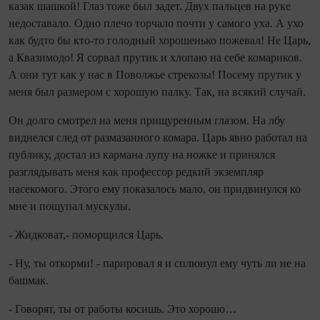
казак шашкой! Глаз тоже был задет. Двух пальцев на руке
недоставало. Одно плечо торчало почти у самого уха. А ухо
как будто бы кто-то голодный хорошенько пожевал! Не Царь,
а Квазимодо! Я сорвал прутик и хлопаю на себе комариков.
А они тут как у нас в Поволжье стрекозы! Посему прутик у
меня был размером с хорошую палку. Так, на всякий случай.
Он долго смотрел на меня прищуренным глазом. На лбу
виднелся след от размазанного комара. Царь явно работал на
публику, достал из кармана лупу на ножке и принялся
разглядывать меня как профессор редкий экземпляр
насекомого. Этого ему показалось мало, он придвинулся ко
мне и пощупал мускулы.
- Жидковат,- поморщился Царь.
- Ну, ты откорми! - парировал я и сплюнул ему чуть ли не на
башмак.
- Говорят, ты от работы косишь. Это хорошо…