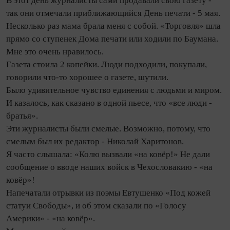
В этот день журналисты сами продавали свою газету -
так они отмечали приближающийся День печати - 5 мая.
Несколько раз мама брала меня с собой. «Торговля» шла
прямо со ступенек Дома печати или ходили по Баумана.
Мне это очень нравилось.
Газета стоила 2 копейки. Люди подходили, покупали,
говорили что-то хорошее о газете, шутили.
Было удивительное чувство единения с людьми и миром.
И казалось, как сказано в одной пьесе, что «все люди -
братья».
Эти журналисты были смелые. Возможно, потому, что
смелым был их редактор - Николай Харитонов.
Я часто слышала: «Колю вызвали «на ковёр!» Не дали
сообщение о вводе наших войск в Чехословакию - «на
ковёр»!
Напечатали отрывки из поэмы Евтушенко «Под кожей
статуи Свободы», и об этом сказали по «Голосу
Америки» - «на ковёр».