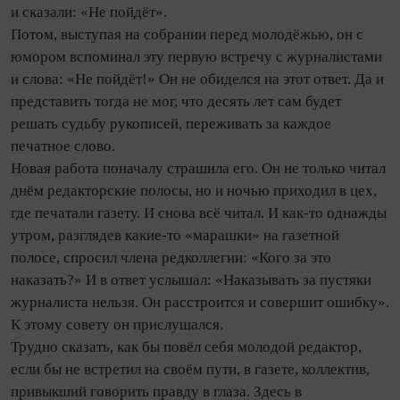
и сказали: «Не пойдёт».
Потом, выступая на собрании перед молодёжью, он с
юмором вспоминал эту первую встречу с журналистами
и слова: «Не пойдёт!» Он не обиделся на этот ответ. Да и
представить тогда не мог, что десять лет сам будет
решать судьбу рукописей, переживать за каждое
печатное слово.
Новая работа поначалу страшила его. Он не только читал
днём редакторские полосы, но и ночью приходил в цех,
где печатали газету. И снова всё читал. И как-то однажды
утром, разглядев какие-то «марашки» на газетной
полосе, спросил члена редколлегии: «Кого за это
наказать?» И в ответ услышал: «Наказывать за пустяки
журналиста нельзя. Он расстроится и совершит ошибку».
К этому совету он прислушался.
Трудно сказать, как бы повёл себя молодой редактор,
если бы не встретил на своём пути, в газете, коллектив,
привыкший говорить правду в глаза. Здесь в