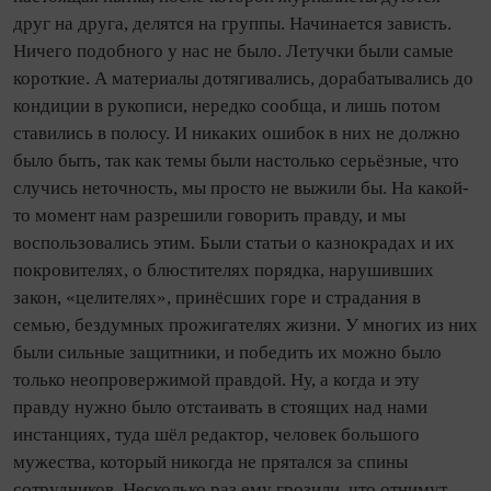
друг на друга, делятся на группы. Начинается зависть.
Ничего подобного у нас не было. Летучки были самые
короткие. А материалы дотягивались, дорабатывались до
кондиции в рукописи, нередко сообща, и лишь потом
ставились в полосу. И никаких ошибок в них не должно
было быть, так как темы были настолько серьёзные, что
случись неточность, мы просто не выжили бы. На какой-
то момент нам разрешили говорить правду, и мы
воспользовались этим. Были статьи о казнокрадах и их
покровителях, о блюстителях порядка, нарушивших
закон, «целителях», принёсших горе и страдания в
семью, бездумных прожигателях жизни. У многих из них
были сильные защитники, и победить их можно было
только неопровержимой правдой. Ну, а когда и эту
правду нужно было отстаивать в стоящих над нами
инстанциях, туда шёл редактор, человек большого
мужества, который никогда не прятался за спины
сотрудников. Несколько раз ему грозили, что отнимут