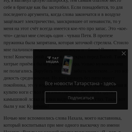
Ну, я вытянул целую папироску, тем самым блатное место
себе в бригаде как бы застолбил. Если понадобится, то для
последнего аргумента, когда слова закончатся и в воздухе
защёлкает электричество, заискрившее от ненависти, то у
меня на этот счёт всегда имеется кое-что про запас. Это «кое-
что» сделал мне слесарь один - чуваш Петя. В протезе
пружинка была запрятана, которая заточкой стреляла. Стоило
мне пальчиком надавить в одно место и - бжик! Выноси
тело! Конечно, этой детали я не раскрыл перед Васей. Такие
хитрые приёмы были у каждого вора, только мужикам они
не полагались. Зарубить топором, забить молотком…- это всё
дикость средневековая. Но вот удивить без пяти минут
Все новости Татарстана - здесь
покойника, это у воров ценилось. Я знаю, у одного кореша в
культю ноги ствол был вмонтирован. Другой из трубки
Подписаться
камышовой ловко иголки выдувал - прямо в глаз. Такие вот
были у нас Кулибины!
Ночью мне вспомнились слова Нахала, моего наставника,
который воспитывал при мне одного выскочку по имени