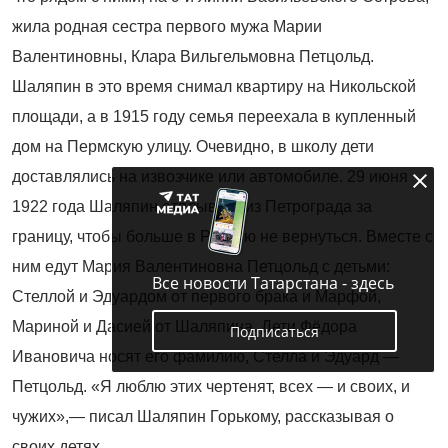
жила родная сестра первого мужа Марии
Валентиновны, Клара Вильгельмовна Петцольд.
Шаляпин в это время снимал квартиру на Никольской
площади, а в 1915 году семья переехала в купленный
дом на Пермскую улицу. Очевидно, в школу дети
доставлялись на извозчике или автомобиле. 29 июня
1922 года Шаляпин отплывает из Петрограда за
границу, чтобы больше в Россию не вернуться. Вместе с
ним едут Мария Валентиновна Петцольд с детьми:
Все новости Татарстана - здесь
Стеллой и Эдуардом от первого брака и Марфой,
Мариной и Дасией от Шаляпина. Дети Фёдора
Подписаться
Ивановича носят его фамилию, Стелла и Эдуард —
Петцольд. «Я люблю этих чертенят, всех — и своих, и
чужих»,— писал Шаляпин Горькому, рассказывая о
своих детях.