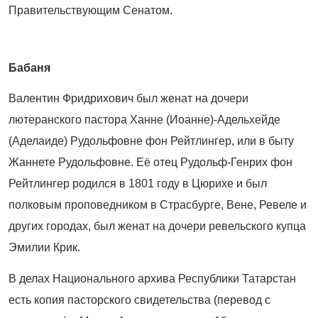
Правительствующим Сенатом.
Бабаня
Валентин Фридрихович был женат на дочери
лютеранского пастора Ханне (Иоанне)
‑
Адельхейде
(Аделаиде) Рудольфовне фон Рейтлингер, или в быту
Жаннете Рудольфовне. Её отец Рудольф-Генрих фон
Рейтлингер родился в 1801 году в Цюрихе и был
полковым проповедником в Страсбурге, Вене, Ревеле и
других городах, был женат на дочери ревельского купца
Эмилии Крик.
В делах Национального архива Респуб­лики Татарстан
есть копия пасторского свидетельства (перевод с