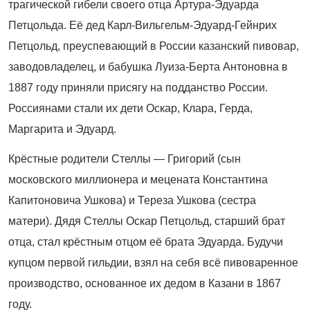
трагической гибели своего отца Артура-Эдуарда
Петцольда. Её дед Карл-Вильгельм-Эдуард-Гейнрих
Петцольд, преуспевающий в России казанский пивовар,
заводовладелец, и бабушка Луиза-Берта Антоновна в
1887 году приняли присягу на подданство России.
Россиянами стали их дети Оскар, Клара, Герда,
Маргарита и Эдуард.
Крёстные родители Стеллы — Григорий (сын
московского миллионера и мецената Константина
Капитоновича Ушкова) и Тереза Ушкова (сестра
матери). Дядя Стеллы Оскар Петцольд, старший брат
отца, стал крёстным отцом её брата Эдуарда. Будучи
купцом первой гильдии, взял на себя всё пивоваренное
производство, основанное их дедом в Казани в 1867
году.