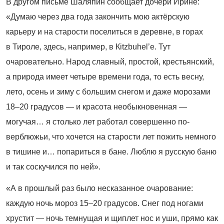
В другом письме Шаляпин сообщает дочери Ирине:
«Думаю через два года закончить мою актёрскую
карьеру и на старости поселиться в деревне, в горах
в Тироле, здесь, например, в Кitzbuhel’е. Тут
очаровательно. Народ славный, простой, крестьянский,
а природа имеет четыре времени года, то есть весну,
лето, осень и зиму с большим снегом и даже морозами
18–20 градусов — и красота необыкновенная —
могучая… я столько лет работал совершенно по-
верблюжьи, что хочется на старости лет пожить немного
в тишине и… попариться в бане. Люблю я русскую баню
и так соскучился по ней».
«А в прошлый раз было несказанное очарование:
каждую ночь мороз 15–20 градусов. Снег под ногами
хрустит — ночь темнущая и щиплет нос и уши, прямо как