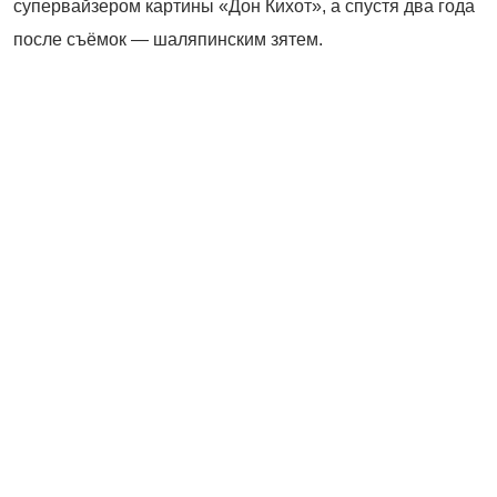
супервайзером картины «Дон Кихот», а спустя два года
после съёмок — шаляпинским зятем.