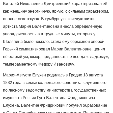
Виталий Николаевич Дмитриевский характеризовал её
как женщину энергичную, яркую, с сильным характером,
вполне «светскую». В сумбурную, кочевую жизнь
артиста Мария Валентиновна внесла определённую
упорядоченность, а в трудные минуты, которых у
Шаляпина было немало, стала ему серьёзной опорой.
Горький симпатизировал Марии Валентиновне, ценил
её острый ум, юмор, преданность не всегда «гладкому»,
темпераментному Фёдору Ивановичу.
Мария-Августа Елухен родилась в Гродно 18 августа
1882 года в семье коллежского советника, служившего
по лесному ведомству министерства государственных
имуществ России Гуго-Валентина Фридриховича
Елухена. Валентин Фридрихович получил образование
в Санкт-Петербургском лесном институте. По окончании