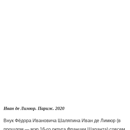
Иван де Лимюр. Париж. 2020
Внук Фёдора Ивановича Шаляпина Иван де Лимюр (в
прошлом — мэр 16-го округа Франции Шаранта) совсем