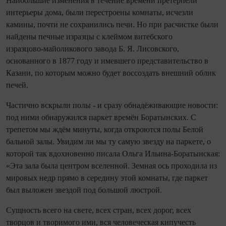
Наибольшие изменения в течение времени претерпели
интерьеры дома, были перестроены комнаты, исчезли
камины, почти не сохранились печи. Но при расчистке были
найдены печные изразцы с клеймом витебского
изразцово‑майоликового завода Б. Я. Лисовского,
основанного в 1877 году и имевшего представительство в
Казани, по которым можно будет воссоздать внешний облик
печей.
Частично вскрыли полы - и сразу обнадёживающие новости:
под ними обнаружился паркет времён Боратынских. С
трепетом мы ждём минуты, когда откроются полы Белой
бальной залы. Увидим ли мы ту самую звезду на паркете, о
которой так вдохновенно писала Ольга Ильина‑Боратынская:
«Эта зала была центром вселенной. Земная ось проходила из
мировых недр прямо в середину этой комнаты, где паркет
был выложен звездой под большой люстрой.
Сущность всего на свете, всех стран, всех дорог, всех
творцов и творимого ими, вся человеческая кипучесть