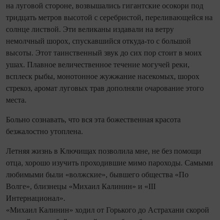
на луговой стороне, возвышались гигантские осокори под
тридцать метров высотой с серебристой, переливающейся на
солнце листвой. Эти великаны издавали на ветру
немолчный шорох, спускавшийся откуда-то с большой
высоты. Этот таинственный звук до сих пор стоит в моих
ушах. Плавное величественное течение могучей реки,
всплеск рыбы, монотонное жужжание насекомых, шорох
стрекоз, аромат луговых трав дополняли очарование этого
места.
Больно сознавать, что вся эта божественная красота
безжалостно утоплена.
Летняя жизнь в Ключищах позволила мне, не без помощи
отца, хорошо изучить проходившие мимо пароходы. Самыми
любимыми были «волжские», бывшего общества «По
Волге», близнецы «Михаил Калинин» и «III
Интернационал».
«Михаил Калинин» ходил от Горького до Астрахани скорой