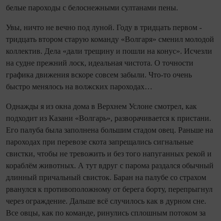
белые пароходы с белоснежными султанами пены.
Увы, ничто не вечно под луной. Году в тридцать первом -
тридцать втором старую команду «Волгаря» сменил молодой
коллектив. Дела «дали трещину и пошли на конус». Исчезли
на судне прежний лоск, идеальная чистота. О точности
графика движения вскоре совсем забыли. Что-то очень
быстро менялось на волжских пароходах…
Однажды я из окна дома в Верхнем Услоне смотрел, как
подходит из Казани «Волгарь», разворачивается к пристани.
Его палуба была заполнена большим стадом овец. Раньше на
пароходах при перевозе скота запрещались сигнальные
свистки, чтобы не тревожить и без того напуганных рекой и
кораблём животных. А тут вдруг с парома раздался обычный
длинный причальный свисток. Баран на палубе со страхом
рванулся к противоположному от берега борту, перепрыгнул
через ограждение. Дальше всё случилось как в дурном сне.
Все овцы, как по команде, ринулись сплошным потоком за