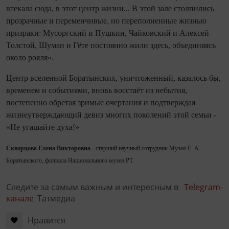
втекала сюда, в этот центр жизни... В этой зале столпились
прозрачные и переменчивые, но переполненные жизнью
призраки: Мусоргский и Пушкин, Чайковский и Алексей
Толстой, Шуман и Гёте постоянно жили здесь, объединяясь
около рояля».
Центр вселенной Боратынских, уничтоженный, казалось бы,
временем и событиями, вновь восстаёт из небытия,
постепенно обретая зримые очертания и подтверждая
жизнеутверждающий девиз многих поколений этой семьи -
«Не угашайте духа!»
Скворцова Елена Викторовна
- старший научный сотрудник Музея Е. А.
Боратынского, филиала Национального музея РТ.
Следите за самым важным и интересным в
Telegram-
канале
Татмедиа
Нравится