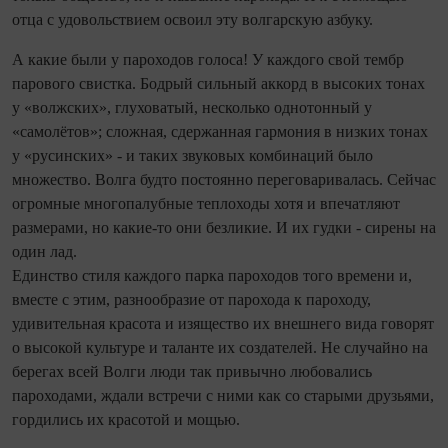
отца с удовольствием освоил эту волгарскую азбуку.
А какие были у пароходов голоса! У каждого свой тембр
парового свистка. Бодрый сильный аккорд в высоких тонах
у «волжских», глуховатый, несколько однотонный у
«самолётов»; сложная, сдержанная гармония в низких тонах
у «русинских» - и таких звуковых комбинаций было
множество. Волга будто постоянно переговаривалась. Сейчас
огромные многопалубные теплоходы хотя и впечатляют
размерами, но какие‑то они безликие. И их гудки - сирены на
один лад.
Единство стиля каждого парка пароходов того времени и,
вместе с этим, разнообразие от парохода к пароходу,
удивительная красота и изящество их внешнего вида говорят
о высокой культуре и таланте их создателей. Не случайно на
берегах всей Волги люди так привычно любовались
пароходами, ждали встречи с ними как со старыми друзьями,
гордились их красотой и мощью.