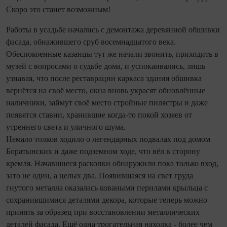
Скоро это станет возможным!
Работы в усадьбе начались с демонтажа деревянной обшивки
фасада, обнажившего сруб восемнадцатого века.
Обеспокоенные казанцы тут же начали звонить, приходить в
музей с вопросами о судьбе дома, и успокаивались, лишь
узнавая, что после реставрации каркаса здания обшивка
вернётся на своё место, окна вновь украсят обновлённые
наличники, займут своё место стройные пилястры и даже
появятся ставни, хранившие когда-то покой хозяев от
утреннего света и уличного шума.
Немало толков ходило о легендарных подвалах под домом
Боратынских и даже подземном ходе, что вёл в сторону
кремля. Начавшиеся раскопки обнаружили пока только вход,
зато не один, а целых два. Появившаяся на свет груда
гнутого металла оказалась коваными перилами крыльца с
сохранившимися деталями декора, которые теперь можно
принять за образец при восстановлении металлических
деталей фасада. Ещё одна трогательная находка - более чем