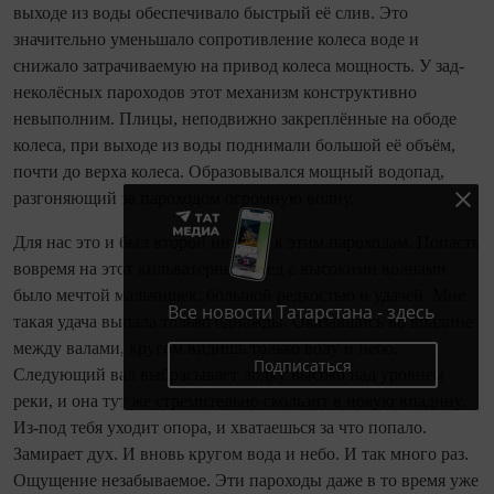
выходе из воды обеспечивало быстрый её слив. Это
значительно уменьшало сопротивление колеса воде и
снижало затрачиваемую на привод колеса мощность. У зад­
неколёсных пароходов этот механизм конструктивно
невыполним. Плицы, неподвижно закреплённые на ободе
колеса, при выходе из воды поднимали большой её объём,
почти до верха колеса. Образовывался мощный водопад,
разгоняющий за пароходом огромную волну.
Для нас это и был второй интерес к этим пароходам. Попасть
вовремя на этот кильватерный след с высокими волнами
было мечтой мальчишек, большой редкостью и удачей. Мне
Все новости Татарстана - здесь
такая удача выпала только однажды. Оказавшись во впадине
между валами, кругом видишь только воду и небо.
Подписаться
Следующий вал выбрасывает лодку высоко над уровнем
реки, и она тут же стремительно скользит в новую впадину.
Из-под тебя уходит опора, и хватаешься за что попало.
Замирает дух. И вновь кругом вода и небо. И так много раз.
Ощущение незабываемое. Эти пароходы даже в то время уже