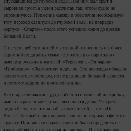
спускавшийся до глубокой воды. Под ним был срыт и
выровнен грунт, а уклон рассчитан так, чтобы судно не
опрокинулось. Применив смазку и обеспечив необходимую
тягу, пароход сдвинули до глубокой воды, не повредив
корпуса. «Спартак» после этого успешно ходил до времён
Большой Волги.
С не меньшей симпатией мы с папой относились и к более
скромной по дизайну семье «самолётских» пароходов с
именами русских писателей: «Тургенев», «Гончаров»,
«Грибоедов», «Лермонтов» и другие. Эти пароходы обладали
своим уютным обликом, но не развивали большой скорости,
и поэтому ходили по почтовой линии.
Все старые волжские суда, особенно сормовской постройки,
имели выраженные черты своего пароходства. Уж сразу
видно было, что этот корабль самолётский, а этот «По
Волге». Каждый пароход имел свою неповторимую форму и
красоту. При навыке издалека можно было определить не
только общество, но и название парохода. И я с помощью