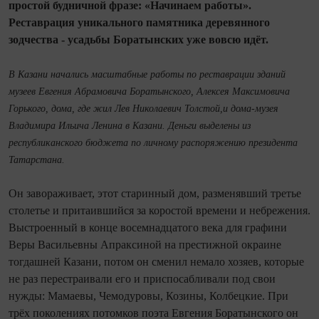
простой будничной фразе: «Начинаем работы».
Реставрация уникального памятника деревянного
зодчества - усадьбы Боратынских уже вовсю идёт.
В Казани начались масштабные работы по реставрации зданий
музеев Евгения Абрамовича Боратынского, Алексея Максимовича
Горького, дома, где жил Лев Николаевич Толстой,и дома-музея
Владимира Ильича Ленина в Казани. Деньги выделены из
республиканского бюджета по личному распоряжению президента
Татарстана.
Он завораживает, этот старинный дом, разменявший третье
столетье и притаившийся за коростой времени и небрежения.
Выстроенный в конце восемнадцатого века для графини
Веры Васильевны Апраксиной на престижной окраине
тогдашней Казани, потом он сменил немало хозяев, которые
не раз перестраивали его и приспосабливали под свои
нужды: Мамаевы, Чемодуровы, Козины, Колбецкие. При
трёх поколениях потомков поэта Евгения Боратынского он