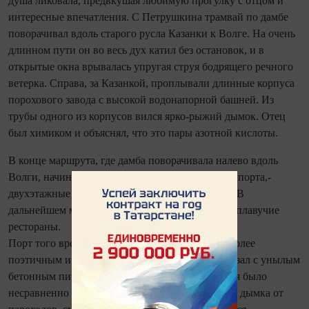
душа ликовала, предвкушая любимую прогулку с отцом и
интересные впечатления. С Пет­рушкина трамвай по дамбе
поворачивал вдоль старого русла Казанки к Волге. На очень
длинном пути он во весь дух катил без остановок, и в
открытые окна врывалась упругая струя бодрящего речного
ветерка. Справа, за Казанкой, проплывали длинные корпуса
порохового завода с высокой водонапорной башней. Из
трубы одного из корпусов вился ярко-рыжий дымок. Отец
был химиком и объяснял, что это пары азотной кислоты.
В конце маршрута, где дамба поворачивала налево вдоль
Волги, начинались причалы волжского речного порта,-
двухэтажные дебаркадеры, зачаленные за берег. В
дальнейшем многие из них использовались как плавучие
рестораны.
Порт того времени и по сей день видится мне более
поэтичным и ярким, чем нынешний речной вокзал с унылым
бетонным пирсом. Да и судов в порту в то время было
несравненно больше. До сих пор в памяти запах дымка от