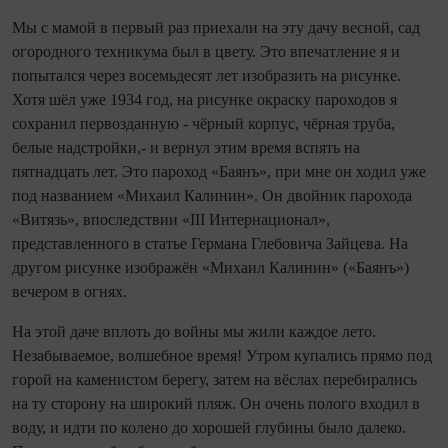
Мы с мамой в первый раз приехали на эту дачу весной, сад
огородного техникума был в цвету. Это впечатление я и
попытался через восемьдесят лет изобразить на рисунке.
Хотя шёл уже 1934 год, на рисунке окраску пароходов я
сохранил первозданную - чёрный корпус, чёрная труба,
белые надстройки,- и вернул этим время вспять на
пятнадцать лет. Это пароход «Баянъ», при мне он ходил уже
под названием «Михаил Калинин». Он двойник парохода
«Витязь», впоследствии «III Интернационал»,
представленного в статье Германа Глебовича Зайцева. На
другом рисунке изображён «Михаил Калинин» («Баянъ»)
вечером в огнях.
На этой даче вплоть до войны мы жили каждое лето.
Незабываемое, волшебное время! Утром купались прямо под
горой на каменистом берегу, затем на вёслах перебирались
на ту сторону на широкий пляж. Он очень полого входил в
воду, и идти по колено до хорошей глубины было далеко.