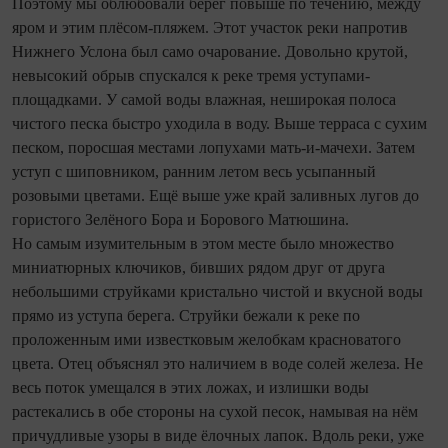
Поэтому мы облюбовали берег повыше по течению, между
яром и этим плёсом‑пляжем. Этот участок реки напротив
Нижнего Услона был само очарование. Довольно крутой,
невысокий обрыв спускался к реке тремя уступами-
площадками. У самой воды влажная, неширокая полоса
чистого песка быстро уходила в воду. Выше терраса с сухим
песком, поросшая местами лопухами мать-и-мачехи. Затем
уступ с шиповником, ранним летом весь усыпанный
розовыми цветами. Ещё выше уже край заливных лугов до
гористого Зелёного Бора и Борового Матюшина.
Но самым изумительным в этом месте было множество
миниатюрных ключиков, бивших рядом друг от друга
небольшими струйками кристально чистой и вкусной воды
прямо из уступа берега. Струйки бежали к реке по
проложенным ими известковым желобкам красноватого
цвета. Отец объяснял это наличием в воде солей железа. Не
весь поток умещался в этих ложах, и излишки воды
растекались в обе стороны на сухой песок, намывая на нём
причудливые узоры в виде ёлочных лапок. Вдоль реки, уже