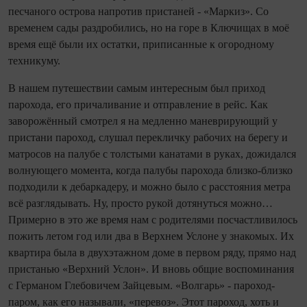
песчаного острова напротив пристаней - «Маркиз». Со
временем сады раздробились, но на горе в Ключищах в моё
время ещё были их остатки, приписанные к огородному
техникуму.
В нашем путешествии самым интересным был приход
парохода, его причаливание и отправление в рейс. Как
заворожённый смотрел я на медленно маневрирующий у
пристани пароход, слушал перекличку рабочих на берегу и
матросов на палубе с толстыми канатами в руках, дожидался
волнующего момента, когда палубы парохода близко-близко
подходили к дебаркадеру, и можно было с расстояния метра
всё разглядывать. Ну, просто рукой дотянуться можно…
Примерно в это же время нам с родителями посчастливилось
пожить летом год или два в Верхнем Услоне у знакомых. Их
квартира была в двухэтажном доме в первом ряду, прямо над
пристанью «Верхний Услон». И вновь общие воспоминания
с Германом Глебовичем Зайцевым. «Волгарь» - пароход-
паром, как его называли, «перевоз». Этот пароход, хоть и