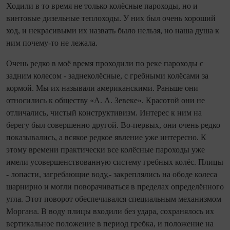
Ходили в то время не только колёсные пароходы, но и
винтовые дизельные теплоходы. У них был очень хороший
ход, и некрасивыми их назвать было нельзя, но наша душа к
ним почему-то не лежала.
Очень редко в моё время проходили по реке пароходы с
задним колесом - заднеколёсные, с гребными колёсами за
кормой. Мы их называли американскими. Раньше они
относились к обществу «А. А. Зевеке». Красотой они не
отличались, чистый конструктивизм. Интерес к ним на
берегу был совершенно другой. Во-первых, они очень редко
показывались, а всякое редкое явление уже интересно. К
этому времени практически все колёсные пароходы уже
имели усовершенствованную систему гребных колёс. Плицы
- лопасти, загребающие воду,- закреплялись на ободе колеса
шарнирно и могли поворачиваться в пределах определённого
угла. Этот поворот обеспечивался специальным механизмом
Моргана. В воду плицы входили без удара, сохранялось их
вертикальное положение в период гребка, и положение на