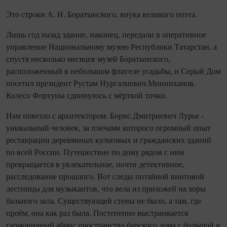
Это строки А. Н. Боратынского, внука великого поэта.
Лишь год назад здание, наконец, передали в оперативное
управление Национальному музею Республики Татарстан, а
спустя несколько месяцев музей Боратынского,
расположенный в небольшом флигеле усадьбы, и Серый Дом
посетил президент Рустам Нургалиевич Минниханов.
Колесо Фортуны сдвинулось с мёртвой точки.
Нам повезло с архитектором. Борис Дмитриевич Лурье -
уникальный человек, за плечами которого огромный опыт
реставрации деревянных культовых и гражданских зданий
по всей России. Путешествие по дому рядом с ним
превращается в увлекательное, почти детективное,
расследование прошлого. Вот следы потайной винтовой
лестницы для музыкантов, что вела из прихожей на хоры
бального зала. Существующей стены не было, а там, где
проём, она как раз была. Постепенно выстраивается
гармоничный абрис пространства барского дома с большой и