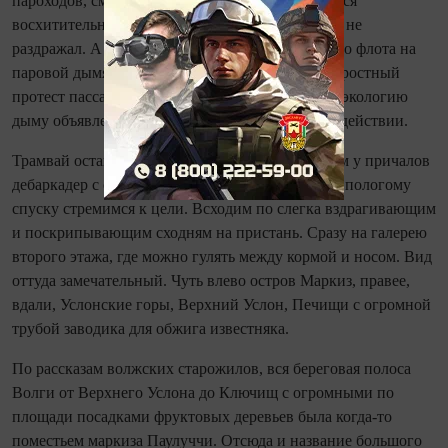
пароходов, смолы и дёгтя. Нам с отцом он казался
восхитительным. В то время запах дыма никого не
раздражал. А ведь в период перехода с парусного флота на
паровой дымящие трубы пароходов вызывали яростный
протест пассажиров. Сегодня вновь в борьбе за экологию
дыму объявлен бой,- диалектическая спираль в действии.
Трамвай останавливается. Мы с папой выбираем у причалов
дебаркадер с самым интересным пароходом. По пологому
спуску стремимся к цели. Всходим по слегка вздрагивающим
и поскрипывающим сходням на пристань. Сразу на галерею
второго этажа, где можно гулять между кормой и носом. Вид
оттуда замечательный. Чуть влево остров Маркиз, правее,
вдали, Услонские горы, Верхний Услон, Печищи с огромной
трубой заводика для обжига известняка.
По рассказам волжских старожилов, вся береговая полоса
Волги от Верхнего Услона до Ключищ с огромными по
площади посадками фруктовых деревьев была когда-то
поместьем маркиза Паулуччи. Отсюда и название большого