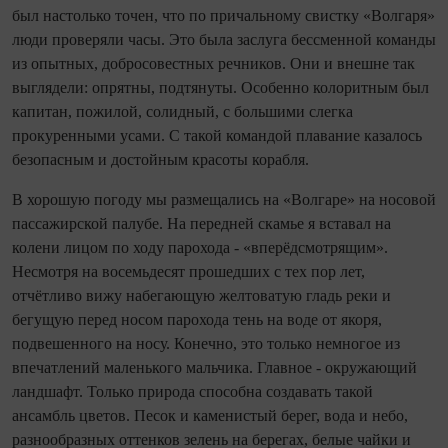
был настолько точен, что по причальному свистку «Волгаря»
люди проверяли часы. Это была заслуга бессменной команды
из опытных, добросовестных речников. Они и внешне так
выглядели: опрятны, подтянуты. Особенно колоритным был
капитан, пожилой, солидный, с большими слегка
прокуренными усами. С такой командой плавание казалось
безопасным и достойным красоты корабля.
В хорошую погоду мы размещались на «Волгаре» на носовой
пассажирской палубе. На передней скамье я вставал на
колени лицом по ходу парохода - «вперёдсмотрящим».
Несмотря на восемьдесят прошедших с тех пор лет,
отчётливо вижу набегающую желтоватую гладь реки и
бегущую перед носом парохода тень на воде от якоря,
подвешенного на носу. Конечно, это только немногое из
впечатлений маленького мальчика. Главное - окружающий
ландшафт. Только природа способна создавать такой
ансамбль цветов. Песок и каменистый берег, вода и небо,
разнообразных оттенков зелень на берегах, белые чайки и