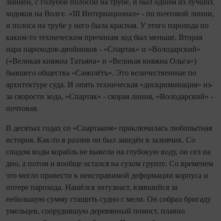
линией, с голубой полосой на трубе, и был одним из лучших
ходоков на Волге. «III Интернационал» - по поч­товой линии,
и полоса на трубе у него была красная. У этого парохода по
каким-то техническим причинам ход был меньше. Вторая
пара пароходов-двойников - «Спартак» и «Володарский»
(«Великая княжна Татьяна» и «Великая княжна Ольга»)
бывшего общества «Самолётъ». Это величественные по
архитектуре суда. И опять техническая «дискриминация» из-
за скорости хода, «Спартак» - скорая линия, «Володарский» -
почтовая.
В десятых годах со «Спартаком» приключилась любопытная
история. Как-то в разлив он был заведён в заливчик. Со
спадом воды корабль не вывели на глубокую воду, он сел на
дно, а потом и вообще остался на сухом грунте. Со временем
это могло привести к неисправимой деформации корпуса и
потере парохода. Нашёлся энтузиаст, взявшийся за
небольшую сумму стащить судно с мели. Он собрал бригаду
умельцев, соорудившую деревянный помост, плавно