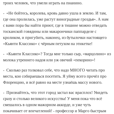
троих человек, что умели играть на пианино.
- «Не бойтесь, королева, кровь давно ушла в землю. И там,
где она пролилась, уже растут виноградные гроздья». А нам
с вами пора бы найти приют, где в тишине можно отведать
тосканской говядины или макарончики паппарделе с
кроликом, и пригубить, наконец, из бутылочки настоящего
«Кьянти Классико» с чёрным петухом на этикетке!
- «Кьянти Классико»? То­гда мне только сыр, «марцолино» из
молока утреннего надоя или уж овечий «пекорино»!
- Сколько раз толковал себе, что надо МНОГО читать про
места, кои собираешься посетить. Я уйму всего прочёл про
Флоренцию, и всё равно на месте узнаёшь массу нового.
- Признайтесь, что этот город застал вас врасплох! Увидеть
сразу и столько великого искусства! У меня пока что всё
смешалось в одном мажорном аккорде, и уже чуть
покачивает от впечатлений! - профессор и Марго быстрым