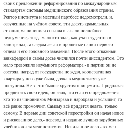
своих предложений реформирования по международным
стандартам системы медицинского образования страны.
Ректор института и местный партбосс недосмотрели, и,
озвученные на учёном совете, эти десять крамольных
страниц машинописи сначала вызвали полнейшее
недоумение,- то­гда мало кто знал, как учат студентов в
капстранах,- а следом легли в прошитые папки первого
отдела и его головного заведения. После этого отважный
зав­кафедрой в своём досье числился по­чти диссидентом. Это
мало тревожило неуёмного реформатора,- в партии он не
состоял, наград от государства не ждал, кооперативная
квартира у него уже была, дочка в мединститут уже
поступила. Не за что было с хрустом прищемить. Продолжая
продвигать свою идею, он знал, что если его предложения
кто‑то из чиновников Минздрава и наробраза и услышит, то
всё равно промолчит. Самому всё придётся делать, только
самому. В первые дни советской перестройки он начал новое
и рискованное дело,- перевод и издание лучших зарубежных
учебников для мединститутов. Невиданное дело - взамен