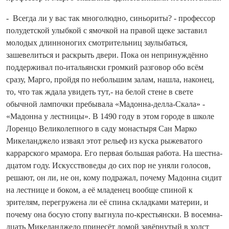
- Всегда ли у вас так многолюдно, синь­ориты? - профессор
полудетской улыбкой с ямочкой на правой щеке заставил
молодых длинноногих смотрительниц заулыбаться,
зашевелиться и раскрыть двери. Пока он непринуждённо
поддерживал по‑итальянски громкий разговор обо всём
сразу, Марго, пройдя по небольшим залам, нашла, наконец,
то, что так ждала увидеть тут,- на белой стене в свете
обычной лампочки пребывала «Мадонна‑делла‑Скала» -
«Мадонна у лестницы». В 1490 году в этом городе в школе
Лоренцо Великолепного в саду монастыря Сан Марко
Микеланджело изваял этот рельеф из куска рыжеватого
каррарского мрамора. Его первая большая работа. На шестна­
дцатом году. Искусствоведы до сих пор не уняли голосов,
решают, он ли, не он, кому подражал, почему Мадонна сидит
на лестнице и боком, а её младенец вообще спиной к
зрителям, перегружена ли её спина складками материи, и
почему она босую стопу выгнула по‑крестьянски. В восемна­
дцать Микеланджело принесёт домой завёрнутый в холст