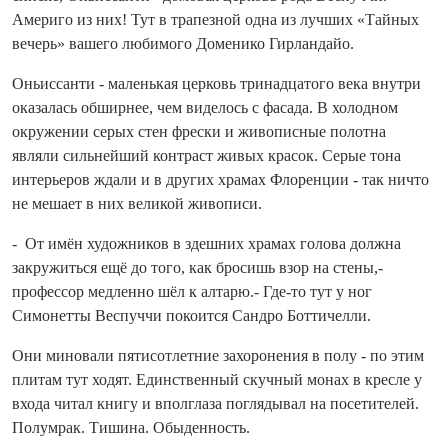
Америго из них! Тут в трапезной одна из лучших «Тайных
вечерь» вашего любимого Доменико Гирландайо.
Оньиссанти - маленькая церковь три­на­дцатого века внутри
оказалась обширнее, чем виделось с фасада. В холодном
окружении серых стен фрески и живописные полотна
являли сильнейший контраст живых красок. Серые тона
интерьеров ждали и в других храмах Флоренции - так ничто
не мешает в них великой живописи.
- От имён художников в здешних храмах голова должна
закружиться ещё до того, как бросишь взор на стены,-
профессор медленно шёл к алтарю.- Где‑то тут у ног
Симонетты Веспуччи покоится Сандро Боттичелли.
Они миновали пятисотлетние захоронения в полу - по этим
плитам тут ходят. Единственный скучный монах в кресле у
входа читал книгу и вполглаза поглядывал на посетителей.
Полумрак. Тишина. Обыденность.