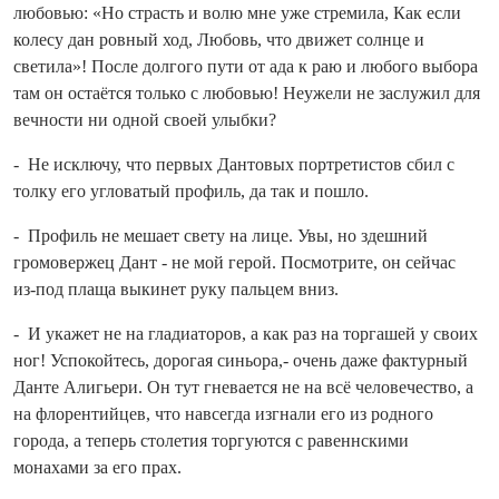
любовью: «Но страсть и волю мне уже стремила, Как если
колесу дан ровный ход, Любовь, что движет солнце и
светила»! После долгого пути от ада к раю и любого выбора
там он остаётся только с любовью! Неужели не заслужил для
вечности ни одной своей улыбки?
- Не исключу, что первых Дантовых порт­ретистов сбил с
толку его угловатый профиль, да так и пошло.
- Профиль не мешает свету на ли­це. Увы, но здешний
громовержец Дант - не мой герой. Посмотрите, он сейчас
из‑под плаща выкинет руку пальцем вниз.
- И укажет не на гладиаторов, а как раз на торгашей у своих
ног! Успокойтесь, дорогая синьора,- очень даже фактурный
Данте Алигьери. Он тут гневается не на всё человечество, а
на флорентийцев, что навсе­гда изгнали его из родного
города, а теперь столетия торгуются с равеннскими
монахами за его прах.