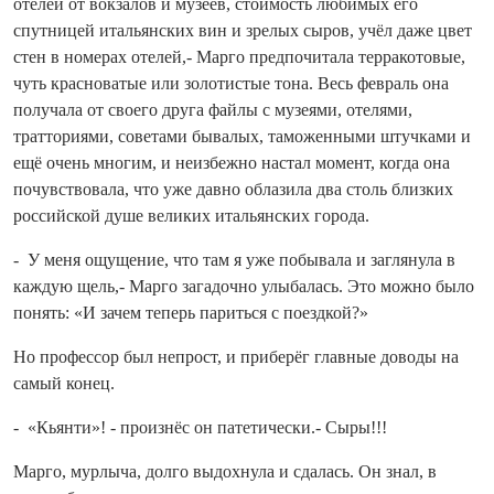
отелей от вокзалов и музеев, стоимость любимых его
спутницей итальянских вин и зрелых сыров, учёл даже цвет
стен в номерах отелей,- Марго предпочитала терракотовые,
чуть красноватые или золотистые тона. Весь февраль она
получала от своего друга файлы с музеями, отелями,
тратториями, советами бывалых, таможенными штучками и
ещё очень многим, и неизбежно настал момент, ко­гда она
почувствовала, что уже давно облазила два столь близких
российской душе великих итальянских города.
- У меня ощущение, что там я уже побывала и заглянула в
каждую щель,- Марго загадочно улыбалась. Это можно было
понять: «И зачем теперь париться с поездкой?»
Но профессор был непрост, и приберёг главные доводы на
самый конец.
- «Кьянти»! - произнёс он патетически.- Сыры!!!
Марго, мурлыча, долго выдох­нула и сдалась. Он знал, в