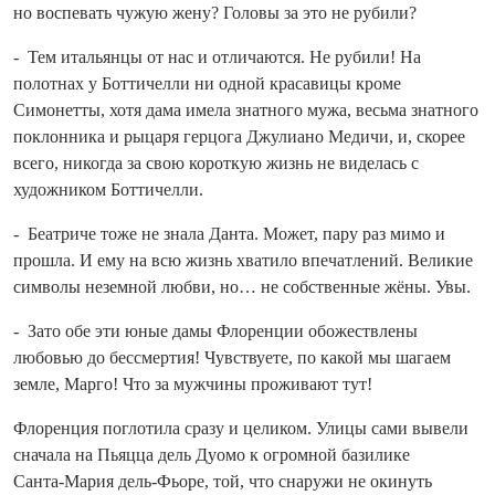
но воспевать чужую жену? Головы за это не рубили?
- Тем итальянцы от нас и отличаются. Не рубили! На
полотнах у Боттичелли ни одной красавицы кроме
Симонетты, хотя дама имела знатного мужа, весьма знатного
поклонника и рыцаря герцога Джулиано Медичи, и, скорее
всего, нико­гда за свою короткую жизнь не виделась с
художником Боттичелли.
- Беатриче тоже не знала Данта. Может, пару раз мимо и
прошла. И ему на всю жизнь хватило впечатлений. Великие
символы неземной любви, но… не собственные жёны. Увы.
- Зато обе эти юные дамы Флоренции обожествлены
любовью до бессмертия! Чувствуете, по какой мы шагаем
земле, Марго! Что за мужчины проживают тут!
Флоренция поглотила сразу и целиком. Улицы сами вывели
сначала на Пьяцца дель Дуомо к огромной базилике
Санта‑Мария дель-Фьоре, той, что снаружи не окинуть