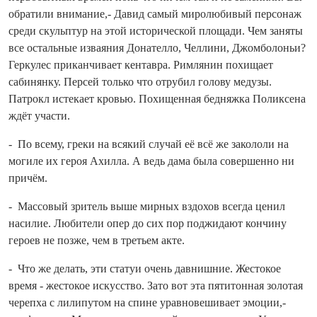
обратили внимание,- Давид самый миролюбивый персонаж
среди скульп­тур на этой исторической площади. Чем заняты
все остальные изваяния Донателло, Челлини, Джомболоньи?
Геркулес приканчивает кентавра. Римлянин похищает
сабинянку. Персей только что отрубил голову медузы.
Патрокл истекает кровью. Похищенная бедняжка Поликсена
ждёт участи.
- По всему, греки на всякий случай её всё же закололи на
могиле их героя Ахилла. А ведь дама была совершенно ни
причём.
- Массовый зритель выше мирных вздохов все­гда ценил
насилие. Любители опер до сих пор поджидают кончину
героев не позже, чем в треть­ем акте.
- Что же делать, эти статуи очень давнишние. Жестокое
время - жестокое искусство. Зато вот эта пятитонная золотая
черепха с лилипутом на спине уравновешивает эмоции,-