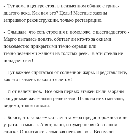
- Тут дома в центре стоят в неизменном облике с трина­
дцатого века. Как вам это? Целы! Местные законы
запрещают реконструкции, только реставрацию.
- Слышала, что есть строения и помоложе, с шестна­дцатого.-
Марго пыталась понять, обитает ли кто‑то за окнами,
повсеместно прикрытыми тёмно‑серыми или
тёмно‑зелёными жалюзи из толстых реек.- В эти стёкла не
попадает свет!
- Тут важнее спрятаться от солнечной жары. Представляете,
как этот камень накалится летом!
- И от налётчиков.- Все окна первых этажей были забраны
фигурными железными решётками. Пыль на них смывали,
видимо, только дожди.
- Боюсь, что за восемьсот лет эта мера предосторожности не
утратила смысла. А вот, пани, и нумер первый в нашем
списке, Оньиссанти - домовая церковь рода Веспуччи.