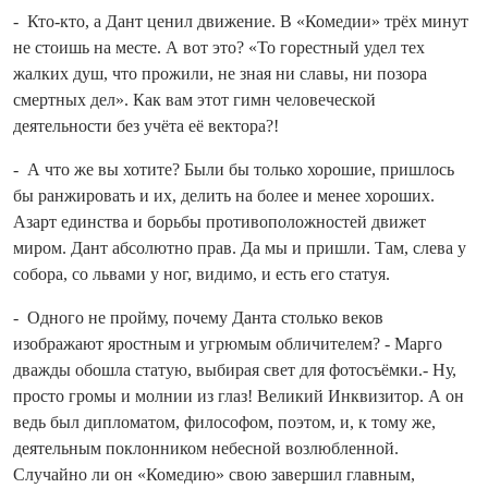
- Кто‑кто, а Дант ценил движение. В «Комедии» трёх минут
не стоишь на месте. А вот это? «То горестный удел тех
жалких душ, что прожили, не зная ни славы, ни позора
смертных дел». Как вам этот гимн человеческой
деятельности без учёта её вектора?!
- А что же вы хотите? Были бы только хорошие, пришлось
бы ранжировать и их, делить на более и менее хороших.
Азарт единства и борьбы противоположностей движет
миром. Дант абсолютно прав. Да мы и при­шли. Там, слева у
собора, со львами у ног, видимо, и есть его статуя.
- Одного не пройму, почему Данта столько веков
изображают яростным и угрюмым обличителем? - Марго
дважды обошла статую, выбирая свет для фотосъёмки.- Ну,
просто громы и молнии из глаз! Великий Инквизитор. А он
ведь был дипломатом, философом, поэтом, и, к тому же,
деятельным поклонником небесной возлюбленной.
Случайно ли он «Комедию» свою завершил главным,