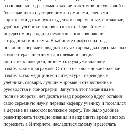
разношкольных, разномастных, ветхих томов полувековой и
более давности с устаревшими терминами, слепыми
картинками дать в руки студентам современные, наглядные,
удобные учебники мирового класса. Первый том с
интересом переводили немногие англоговорящие
сотрудники института. В кабинете профессора то­гда
появились первые в два­дцати вузах города два персональных
компьютера с цветными дисплеями и спе­циа­
листы‑верстальщики, незнамо откуда уже знавшие
издательские программы. С этого началось новое большое
издательство медицинской литературы, переводные
учебники, словари, лучшие мировые и оте­че­ственные
руководства и монографии. Запустив этот механизм на
полные обороты, лет десять назад профессор вдруг оставил
свою серь­ёзную науку, передал кафедру ученику и поселился
в деревне на высоком волжском берегу. Так было удобнее
редактировать текущие издания и выкраивать время вдоволь
порыскать в Интернете, насладиться самому и разослать