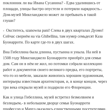
поклонник ли вы Ивана Сусанина? - Едва удалившись от
площади, улицы быстро опустели и потеряли нарядность.-
Дом‑музей Микеланджело может ли пребывать в такой
глуши?
- Окститесь, szanowna pani! Слева в двух кварталах Дуомо!
Сейчас свернём на via Ghibellina, там нумер семьдесят Каза
Буонарроти. По карте где‑то в двух шагах.
Виа Гибеллина была длинна, пустынна и уныла. На ней в
1508 году Микеланджело Буонарроти приобрёл для семьи
дом. Сам он в нём не жил, но потомки собрали коллекцию
работ и документов своего великого предка, его порт­реты,
что‑то из мебели, заказали живопись хорошим художникам,
интерьеры известным архитекторам, и, в конце концов, через
три века открыли музей и подарили его Флоренции.
Как и улица Гибеллина, музей встретил безмолвием и
безлюдьем,- в небольшом дворце семьи Буонарроти
профессор и Марго оказались единственными посетителями.