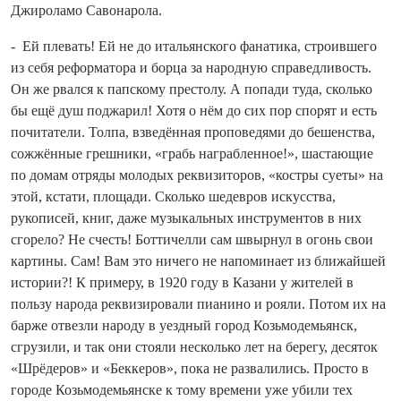
Джироламо Савонарола.
- Ей плевать! Ей не до итальянского фанатика, строившего
из себя реформатора и борца за народную справедливость.
Он же рвался к папскому престолу. А попади туда, сколько
бы ещё душ поджарил! Хотя о нём до сих пор спорят и есть
почитатели. Толпа, взведённая проповедями до бешенства,
сожжённые грешники, «грабь награбленное!», шастающие
по домам отряды молодых реквизиторов, «костры суеты» на
этой, кстати, площади. Сколько шедевров искусства,
рукописей, книг, даже музыкальных инструментов в них
сгорело? Не счесть! Боттичелли сам швырнул в огонь свои
картины. Сам! Вам это ничего не напоминает из ближайшей
истории?! К примеру, в 1920 году в Казани у жителей в
пользу народа реквизировали пианино и рояли. Потом их на
барже отвезли народу в уездный город Козьмодемьянск,
сгрузили, и так они стояли несколько лет на берегу, десяток
«Шрёдеров» и «Беккеров», пока не развалились. Просто в
городе Козьмодемьянске к тому времени уже убили тех