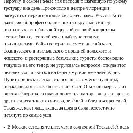
Парочку, в самом начале мая неспешно шагавшую по узкому
тротуару виа дель Проконсоло в центре Флоренции,
раскусить с первого взгляда было несложно: Россия. Хотя
джинсовый профессор, низенький округлый синьор
почтенных лет с большой круглой головой в коротком
густом ёжике, густо обвешанный туристскими
причиндалами, бойко говорил на смеси английского,
французского и италь­янского с порцией польского и
чешского, и растерянные безъязыкие туристы беспомощно
тянулись на его тенор, не утруждаясь вопросом, откуда этот
человек мог появиться на берегу мутной весенней Арно.
Пункт приписки легко читался по глазам его спутницы,
поджарой дамы тоже достаточных лет. Она явно мёрзла,- из
ворота её короткого платинового плаща торчали два надетых
друг на друга тонких свитера, зелёный и бледно‑сиреневый.
Такая же, как плащ, тканевая шляпа была неэстетично
натянута по самые уши.
- В Москве се­го­дня теплее, чем в солнечной Тоскане! А ведь