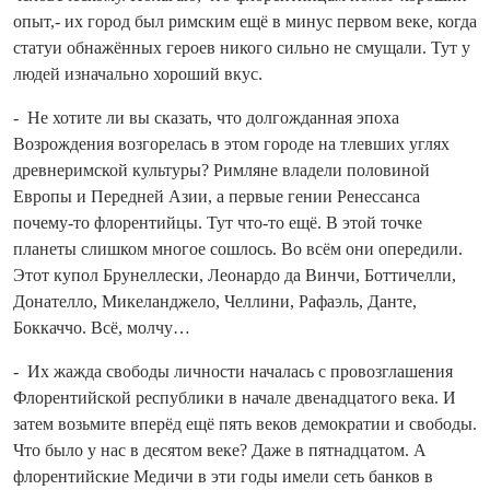
опыт,- их город был римским ещё в минус первом веке, ко­гда
статуи обнажённых героев никого сильно не смущали. Тут у
людей изначально хороший вкус.
- Не хотите ли вы сказать, что долгожданная эпоха
Возрождения возгорелась в этом городе на тлевших углях
древнеримской культуры? Римляне владели половиной
Европы и Передней Азии, а первые гении Ренессанса
почему‑то флорентийцы. Тут что‑то ещё. В этой точке
планеты слишком многое сошлось. Во всём они опередили.
Этот купол Брунеллески, Леонардо да Винчи, Боттичелли,
Донателло, Микеланджело, Челлини, Рафаэль, Данте,
Боккаччо. Всё, молчу…
- Их жажда свободы личности началась с провозглашения
Флорентийской респуб­лики в начале двена­дцатого века. И
затем возьмите вперёд ещё пять веков демократии и свободы.
Что было у нас в десятом веке? Даже в пятна­дцатом. А
флорентийские Медичи в эти годы имели сеть банков в