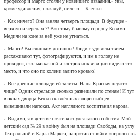
профессор и Марго стояли у новейшего изваяния.- Увы,
кроме удивления, пожалуй, ничего… Блестит.
- Как ничего? Она заняла четверть площади. В будущее -
верхом на черепахе?! Вон тому бравому герцогу Козимо
Медичи на коне за ней уже не угнаться.
- Марго! Вы слишком дотошны! Люди с удовольствием
расхаживают тут, фотографируются, и им в голову не
приходит, сколько казней и костров инквизиции видело это
место, и что оно по колени залито кровью!
- Все древние площади ей залиты. Наша Красная неужто
чище? Одних стрельцов сколько развешали по стенам! И тут
в окнах дворца Веккьо казнённых флорентийцев
вывешивали напоказ. Акт наглядного воспитания народа.
- Видимо, я в детстве по­чти коснулся такого события. Мой
детский сад № 29 в вой­ну был на площади Свободы, на углу
Театральной и Карла Маркса, напротив стройки оперного те­