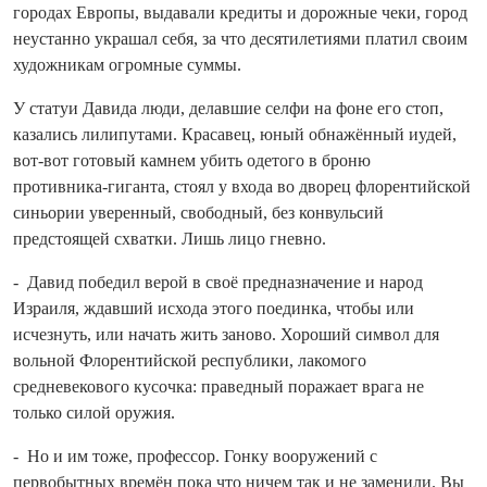
городах Европы, выдавали кредиты и дорожные чеки, город
неустанно украшал себя, за что десятилетиями платил своим
художникам огромные суммы.
У статуи Давида люди, делавшие селфи на фоне его стоп,
казались лилипутами. Красавец, юный обнажённый иудей,
вот‑вот готовый камнем убить одетого в броню
противника‑гиганта, стоял у входа во дворец флорентийской
синьории уверенный, свободный, без конвульсий
предстоящей схватки. Лишь лицо гневно.
- Давид победил верой в своё предназначение и народ
Израиля, ждавший исхода этого поединка, чтобы или
исчезнуть, или начать жить заново. Хороший символ для
вольной Флорентийской респуб­лики, лакомого
средневекового кусочка: праведный поражает врага не
только силой оружия.
- Но и им тоже, профессор. Гонку вооружений с
первобытных времён пока что ничем так и не заменили. Вы