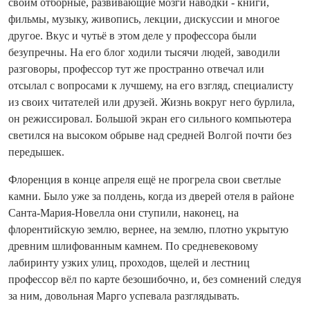
своим отборные, развивающие мозги наводки - книги,
фильмы, музыку, живопись, лекции, дискуссии и многое
другое. Вкус и чутьё в этом деле у профессора были
безупречны. На его блог ходили тысячи людей, заводили
разговоры, профессор тут же пространно отвечал или
отсылал с вопросами к лучшему, на его взгляд, спе­циа­листу
из своих читателей или друзей. Жизнь вокруг него бурлила,
он режиссировал. Большой экран его сильного компьютера
светился на высоком обрыве над средней Волгой по­чти без
передышек.
Флоренция в конце апреля ещё не прогрела свои светлые
камни. Было уже за полдень, ко­гда из дверей отеля в районе
Санта‑Мария-Новелла они ступили, наконец, на
флорентийскую землю, вернее, на землю, плотно укрытую
древним шлифованным камнем. По средневековому
лабиринту узких улиц, проходов, щелей и лестниц
профессор вёл по карте безошибочно, и, без сомнений следуя
за ним, довольная Марго успевала разглядывать.