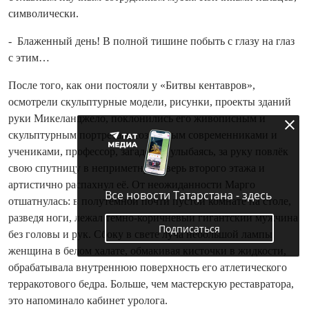
символически.
- Блаженный день! В полной тишине побыть с глазу на глаз
с этим…
После того, как они постояли у «Битвы кентавров»,
осмотрели скульп­турные модели, рисунки, проекты зданий
руки Микеланджело, поклонились его живописным и
скульп­турным порт­ретам, со­зданным современниками и
учениками, профессор, загадочно улыбаясь, за руку повлёк
свою спутницу в неприметную дверь второго этажа и
артистично распахнул её. От не­ожи­данности Марго
Все новости Татарстана - здесь
отшатнулась: в полутёмной по­чти пустой комнате на столе,
разведя ноги, лежал тёмно‑коричневый гигантский мужчина
Подписаться
без головы и рук. Сбоку в свете луча небольшой лампы
женщина в белом халате, обмакивая кисточки в жидкости,
обрабатывала внутреннюю поверхность его атлетического
терракотового бедра. Больше, чем мастерскую реставратора,
это напоминало кабинет уролога.