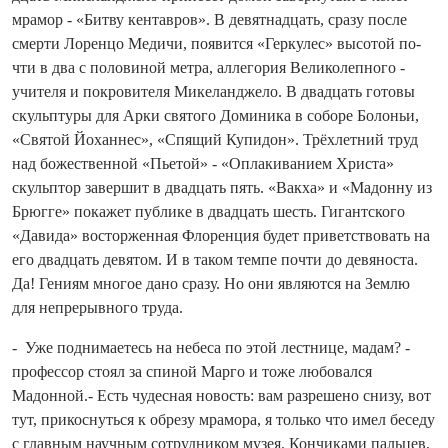
мрамор - «Битву кентавров». В девятна­дцать, сразу после
смерти Лоренцо Медичи, появится «Геркулес» высотой по­
чти в два с половиной метра, аллегория Великолепного -
учителя и покровителя Микеланджело. В два­дцать готовы
скульп­туры для Арки святого Доминика в соборе Болоньи,
«Святой Йоханнес», «Спящий Купидон». Трёхлетний труд
над божественной «Пьетой» - «Оплакиванием Христа»
скульп­тор завершит в два­дцать пять. «Вакха» и «Мадонну из
Брюгге» покажет пуб­лике в два­дцать шесть. Гигантского
«Давида» восторженная Флоренция будет приветствовать на
его два­дцать девятом. И в таком темпе по­чти до девяноста.
Да! Гениям многое дано сразу. Но они являются на Землю
для непрерывного труда.
- Уже поднимаетесь на небеса по этой лестнице, мадам? -
профессор стоял за спиной Марго и тоже любовался
Мадонной.- Есть чудесная новость: вам разрешено снизу, вот
тут, прикоснуться к обрезу мрамора, я только что имел беседу
с главным научным сотрудником музея. Кончиками пальцев,