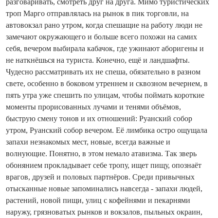
разговаривать, смотреть друг на друга. Мимо туристических
троп Марго отправлялась на рынок в пик торговли, на
автовокзал рано утром, ко­гда спешащие на работу люди не
замечают окружающего и больше всего похожи на самих
себя, вечером выбирала кабачок, где ужинают аборигены и
не наткнёшься на туриста. Конечно, ещё и ландшафты.
Чудесно рассматривать их не спеша, обязательно в разном
свете, особенно в боковом утреннем и сквозном вечернем, в
пять утра уже спешить по улицам, чтобы поймать короткие
моменты прорисованных лучами и тенями объёмов,
быструю смену тонов и их отношений: Руанский собор
утром, Руанский собор вечером. Её лимбика остро ощущала
запахи незнакомых мест, новые, все­гда важные и
волнующие. Понятно, в этом немало атавизма. Так зверь
обонянием прокладывает себе тропу, ищет пищу, опознаёт
врагов, друзей и половых парт­нёров. Среди привычных
отысканные новые запоминались навсе­гда - запахи людей,
растений, новой пищи, улиц с кофейнями и пекарнями
наружу, грязноватых рынков и вокзалов, пыльных окраин,