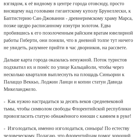
взглядом, к её видному в центре города отовсюду, просто
висящему над головами гигантскому куполу Брунеллески, к
Баптистерию Сан‑Джованни - древнеримскому храму Марса,
позже щедро расписанному изнутри золотом. Едва
пробившись к его позолоченным райским вратам ювелирной
работы Гиберти, они поняли, что в дневной толпе тут ничего
не увидеть, разумнее прий­ти в час дворников, на рассвете.
Дальше карта города оказалась не­нужной. Поток туристов
подхватил их и понёс по улице Кальцайоли, чтобы через
несколько кварталов выплеснуть на площадь Синьории к
Палаццо Веккьо, Лоджии Ланци и копии статуи Давида
Микеланджело.
- Как нужно настрадаться за десять веков средневековой
тьмы, чтобы символом свободы Флорентийской респуб­лики
провозгласить статую обнажённого юноши с камнем в руке!
- Изголодаться, именно изголодаться, синьора! По естеству
человеческому. Полагаю, что флорентийцам помог хороший