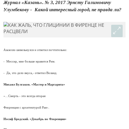
Журнал «Казань». № 3, 2017 Эрнсту Галимовичу
Улумбекову - Какой интересный город, не правда ли?
Азазелло шевельнулся и ответил почтительно:
- Мессир, мне больше нравится Рим.
- Да, это дело вкуса,- ответил Воланд.
Михаил Булгаков. «Мастер и Маргарита»
«…Смерть - это все­гда вторая
Флоренция с архитектурой Рая».
Иосиф Бродский. «Декабрь во Флоренции»