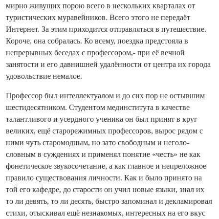
мирно живущих порою всего в нескольких кварталах от
туристических муравейников. Всего этого не передаёт
Интернет. За этим приходится отправляться в путешествие.
Короче, она собралась. Ко всему, поездка предстояла в
непрерывных беседах с профессором,- при её вечной
занятости и его давнишней удалённости от центра их города
удовольствие немалое.
Профессор был интеллектуалом и до сих пор не остывшим
шестидесятником. Студентом мединститута в качестве
талантливого и усердного ученика он был принят в круг
великих, ещё старорежимных профессоров, вырос рядом с
ними чуть старомодным, но зато свободным и неголо­
словным в суждениях и применял понятие «честь» не как
фонетическое звукосочетание, а как главное и непреложное
правило существования личности. Как и было принято на
той его кафедре, до старости он учил новые языки, знал их
то ли девять, то ли десять, быстро запоминал и декламировал
стихи, отыскивал ещё незнакомых, интересных на его вкус