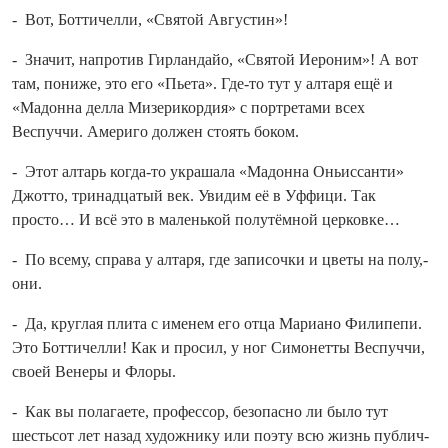
- Вот, Боттичелли, «Святой Августин»!
- Значит, напротив Гирландайо, «Святой Иероним»! А вот
там, пониже, это его «Пьета». Где‑то тут у алтаря ещё и
«Мадонна делла Мизерикордия» с порт­ретами всех
Веспуччи. Америго должен стоять боком.
- Этот алтарь ко­гда‑то украшала «Мадонна Оньиссанти»
Джотто, трина­дцатый век. Увидим её в Уффици. Так
просто… И всё это в маленькой полутёмной церковке…
- По всему, справа у алтаря, где записочки и цветы на полу,-
они.
- Да, круглая плита с именем его отца Мариано Филипепи.
Это Боттичелли! Как и просил, у ног Симонетты Веспуччи,
своей Венеры и Флоры.
- Как вы полагаете, профессор, безопасно ли было тут
шестьсот лет назад художнику или поэту всю жизнь пуб­лич­