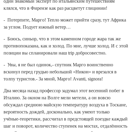
один знакомый эксперт по итальянским путешествиям
клялся, что в Фирензе как раз расцветут глицинии!
- Потерпите, Марго! Тепло может прийти сразу, тут Африка
за углом. Подует южный ветер…
- Боюсь, синьор, что в этом каменном городе жара так же
противопоказана, как и холод. По мне, лучше холод. И с этой
позиции вы спланировали наш trip добросовестно.
- Увы, я не был одинок,- спутник Марго воинственно
вскинул перед грудью небольшой «Никон» и врезался в
толпу туристов.- За мной, Марго! Аvanti, signora!
Два месяца назад профессор задумал этот весенний побег в
Италию. За окном на Волге мели метели, а он вовсю
обсуждал среднюю майскую температуру воздуха в Тоскане,
вероятность дождей, досконально, как умеют только
учёные‑теоретики, рассчитал в предстоящей поездке каждый
шаг и поворот, количество ступенек на мостах, отдалённость