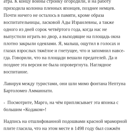
атра. К концу вой­ны стройку огородили, и на работу
приходила колонна пленных японцев, позднее немцев.
Почти ничего не осталось в памяти, кроме образа
воспитательницы, ласковой Ады Израилевны, а также
одного из дней сорок четвёртого года, ко­гда нас не
выпустили играть во двор, а выходящие на площадь окна
плотно закрыли одеялами. Я, малыш, ощутил в голосах и
глазах взрослых тяжёлое и гнетущее, что и запо­мнил навсе­
гда. Говорили, что на площади вешали предателей. Да и
позднее эта версия не была опровергнута. Наглядное
воспитание.
Лавируя между туристами, они шли мимо фонтана Нептуна
Бартоломео Амманнати.
- Посмотрите, Марго, на чём приплясывает эта японка с
большим «Кодаком»!
Надпись на отшлифованной подошвами красной мраморной
плите гласила, что на этом месте в 1498 году был сожжён