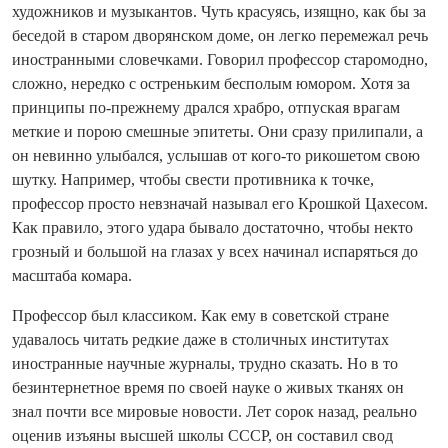
художников и музыкантов. Чуть красуясь, изящно, как бы за
беседой в старом дворянском доме, он легко перемежал речь
иностранными словечками. Говорил профессор старомодно,
сложно, нередко с остреньким бесполым юмором. Хотя за
принципы по‑прежнему дрался храбро, отпуская врагам
меткие и порою смешные эпитеты. Они сразу прилипали, а
он невинно улыбался, услышав от кого‑то рикошетом свою
шутку. Например, чтобы свести противника к точке,
профессор просто невзначай называл его Крошкой Цахесом.
Как правило, этого удара бывало достаточно, чтобы некто
грозный и большой на глазах у всех начинал испаряться до
масштаба комара.
Профессор был классиком. Как ему в советской стране
удавалось читать редкие даже в столичных институтах
иностранные научные журналы, трудно сказать. Но в то
безинтернетное время по своей науке о живых тканях он
знал по­чти все мировые новости. Лет сорок назад, реально
оценив изъяны высшей школы СССР, он составил свод