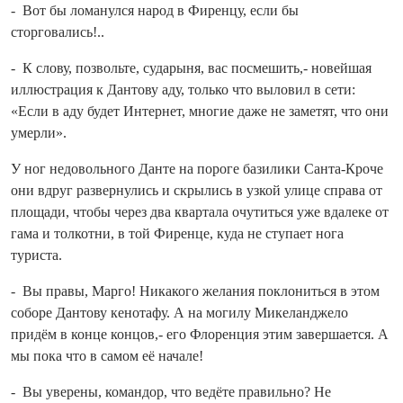
- Вот бы ломанулся народ в Фиренцу, если бы
сторговались!..
- К слову, позвольте, сударыня, вас посмешить,- новейшая
иллюстрация к Дантову аду, только что выловил в сети:
«Если в аду будет Интернет, многие даже не заметят, что они
умерли».
У ног недовольного Данте на пороге базилики Санта‑Кроче
они вдруг развернулись и скрылись в узкой улице справа от
площади, чтобы через два квартала очутиться уже вдалеке от
гама и толкотни, в той Фиренце, куда не ступает нога
туриста.
- Вы правы, Марго! Никакого желания поклониться в этом
соборе Дантову кенотафу. А на могилу Микеланджело
придём в конце концов,- его Флоренция этим завершается. А
мы пока что в самом её начале!
- Вы уверены, командор, что ведёте правильно? Не