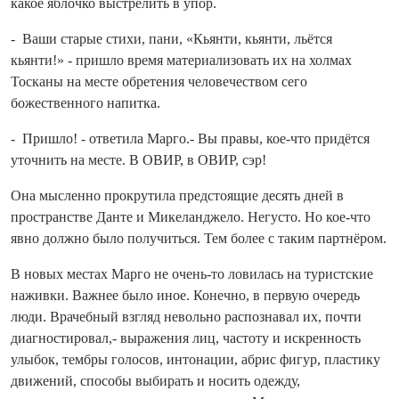
какое яблочко выстрелить в упор.
- Ваши старые стихи, пани, «Кьянти, кьянти, льётся
кьянти!» - пришло время материализовать их на холмах
Тосканы на месте обретения человечеством сего
божественного напитка.
- Пришло! - ответила Марго.- Вы правы, кое‑что придётся
уточнить на месте. В ОВИР, в ОВИР, сэр!
Она мысленно прокрутила предстоящие десять дней в
пространстве Данте и Микеланджело. Негусто. Но кое‑что
явно должно было получиться. Тем более с таким парт­нёром.
В новых местах Марго не очень‑то ловилась на туристские
наживки. Важнее было иное. Конечно, в первую очередь
люди. Врачебный взгляд невольно распознавал их, по­чти
диагностировал,- выражения лиц, частоту и искренность
улыбок, тембры голосов, интонации, абрис фигур, пластику
движений, способы выбирать и носить одежду,