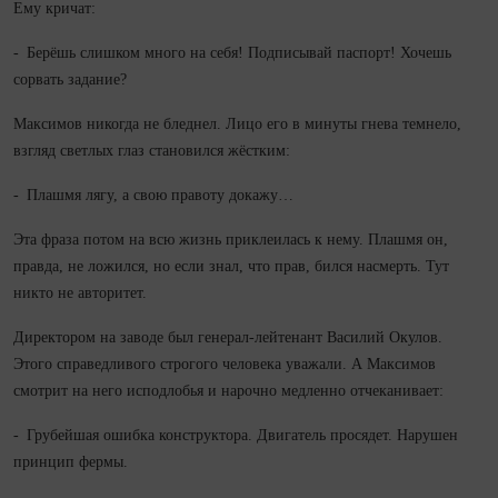
Ему кричат:
- Берёшь слишком много на себя! Подписывай пас­порт! Хочешь
сорвать задание?
Максимов нико­гда не бледнел. Лицо его в минуты гнева темнело,
взгляд светлых глаз становился жёстким:
- Плашмя лягу, а свою правоту докажу…
Эта фраза потом на всю жизнь приклеилась к нему. Плашмя он,
правда, не ложился, но если знал, что прав, бился насмерть. Тут
никто не авторитет.
Директором на заводе был генерал‑лейтенант Василий Окулов.
Этого справедливого строгого человека уважали. А Максимов
смотрит на него исподлобья и нарочно медленно отчеканивает:
- Грубейшая ошибка конструктора. Двигатель просядет. Нарушен
принцип фермы.