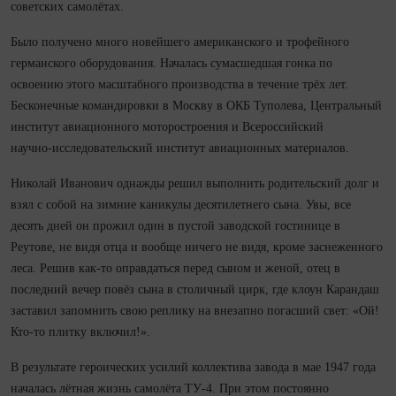
советских самолётах.
Было получено много новейшего американского и трофейного
германского оборудования. Началась сума­сшедшая гонка по
освоению этого масштабного производства в течение трёх лет.
Бесконечные командировки в Москву в ОКБ Туполева, Центральный
институт авиационного моторостроения и Всероссийский
научно‑исследовательский институт авиационных материалов.
Николай Иванович однажды решил выполнить родительский долг и
взял с собой на зимние каникулы десятилетнего сына. Увы, все
десять дней он прожил один в пустой заводской гостинице в
Реутове, не видя отца и вообще ничего не видя, кроме заснеженного
леса. Решив как‑то оправдаться перед сыном и женой, отец в
последний вечер повёз сына в столичный цирк, где клоун Карандаш
заставил запо­мнить свою реплику на внезапно погасший свет: «Ой!
Кто‑то плитку включил!».
В результате героических усилий коллектива завода в мае 1947 года
началась лётная жизнь самолёта ТУ‑4. При этом постоянно