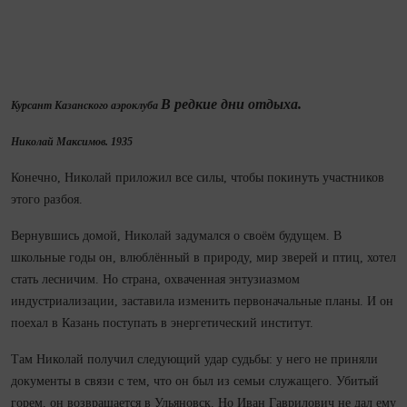
В редкие дни отдыха.
Курсант Казанского аэроклуба
Николай Максимов. 1935
Конечно, Николай приложил все силы, чтобы покинуть участников
этого разбоя.
Вернувшись домой, Николай задумался о своём будущем. В
школьные годы он, влюб­лённый в природу, мир зверей и птиц, хотел
стать лесничим. Но страна, охваченная энтузиазмом
индустриализации, заставила изменить первоначальные планы. И он
по­ехал в Ка­зань поступать в энергетический институт.
Там Николай получил следующий удар судьбы: у него не приняли
документы в связи с тем, что он был из семьи служащего. Убитый
горем, он возвращается в Ульяновск. Но Иван Гаврилович не дал ему