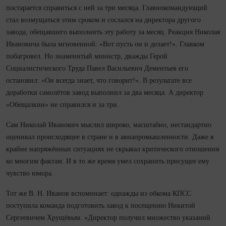
постарается справиться с ней за три месяца. Главнокомандующий
стал возмущаться этим сроком и сослался на директора другого
завода, обещавшего выполнить эту работу за месяц. Реакция Николая
Ивановича была мгновенной: «Вот пусть он и делает!». Главком
побагровел. Но знаменитый министр, дважды Герой
Социалистического Труда Павел Ва­силь­евич Дементьев его
остановил: «Он все­гда знает, что говорит!». В результате все
доработки самолётов завод выполнил за два месяца. А директор
«Обещалкин» не справился и за три.
Сам Николай Иванович мыслил широко, масштабно, нестандартно
оценивал происходящее в стране и в авиапромышленности. Даже в
крайне напряжённых ситуациях не скрывал критического отношения
ко многим фактам. И в то же время умел сохранить присущее ему
чувство юмора.
Тот же В. Н. Иванов вспоминает: однажды из обкома КПСС
поступила команда подготовить завод к посещению Никитой
Сергеевичем Хрущёвым. «Директор получил множество указаний.