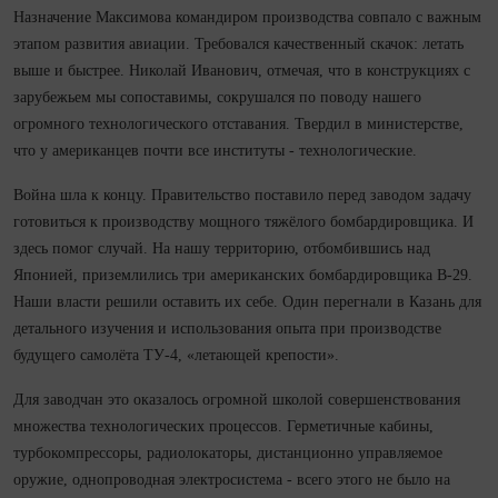
Назначение Максимова командиром производства совпало с важным
этапом развития авиации. Требовался качественный скачок: летать
выше и быстрее. Николай Иванович, отмечая, что в конструкциях с
зарубежьем мы сопоставимы, сокрушался по поводу нашего
огромного технологического отставания. Твердил в министерстве,
что у американцев по­чти все институты - технологические.
Война шла к концу. Правительство поставило перед заводом задачу
готовиться к производству мощного тяжёлого бомбардировщика. И
здесь помог случай. На нашу территорию, отбомбившись над
Японией, приземлились три американских бомбардировщика В‑29.
Наши власти решили оставить их себе. Один перегнали в Ка­зань для
детального изу­чения и использования опыта при производстве
будущего самолёта ТУ‑4, «летающей крепости».
Для заводчан это оказалось огромной школой совершенствования
множества технологических процессов. Герметичные кабины,
турбокомпрессоры, радиолокаторы, дистанционно управляемое
оружие, однопроводная электросистема - всего этого не было на