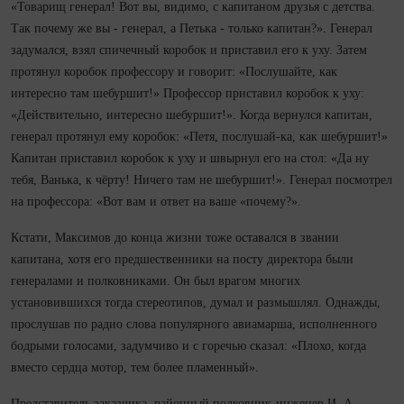
«Товарищ генерал! Вот вы, видимо, с капитаном друзья с детства.
Так почему же вы - генерал, а Петька - только капитан?». Генерал
задумался, взял спичечный коробок и приставил его к уху. Затем
протянул коробок профессору и говорит: «Послушайте, как
интересно там шебуршит!» Профессор приставил коробок к уху:
«Действительно, интересно шебуршит!». Ко­гда вернулся капитан,
генерал протянул ему коробок: «Петя, послушай‑ка, как шебуршит!»
Капитан приставил коробок к уху и швырнул его на стол: «Да ну
тебя, Ванька, к чёрту! Ничего там не шебуршит!». Генерал посмотрел
на профессора: «Вот вам и ответ на ваше «почему?».
Кстати, Максимов до конца жизни тоже оставался в звании
капитана, хотя его предшественники на посту директора были
генералами и полковниками. Он был врагом многих
установившихся тогда стереотипов, думал и размышлял. Однажды,
прослушав по радио слова популярного авиамарша, исполненного
бодрыми голосами, задумчиво и с горечью сказал: «Плохо, ко­гда
вместо сердца мотор, тем более пламенный».
Представитель заказчика, районный полковник‑инженер И. А.