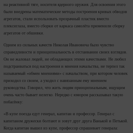
на реактивной тяге, носителя ядерного оружия. Для освоения этого
были внедрены математические методы построения кривых обводов
агрегатов, стали использовать прозрачный пластик вместо
плексиглаза, вместо сборки от каркаса самолёта применили сборку
агрегатов от обшивки.
Одним из сильных качеств Николая Ивановича было чувство
справедливости и принципиальность в отстаивании своих взглядов.
Он не жаловал людей, не обладающих этими качествами. Не любил
подстраиваться под настроения и мнения начальства, не терпел так
называемый «обмен мнениями» с начальством, при котором человек
приходил со своим, а уходил с навязанным ему мнением
руководства. Говорил, что жить людям принципиальным, ищущим
очень часто бывает нелегко. Нередко с юмором рассказывал такую
побасёнку:
«В купе поезда едут генерал, капитан и профессор. Генерал с
капитаном дружески болтают и зовут друг друга Ванькой и Петькой.
Ко­гда капитан вышел из купе, профессор спрашивает генерала: