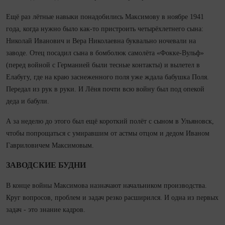
Ещё раз лётные навыки понадобились Максимову в ноябре 1941
года, ко­гда нужно было как‑то пристроить четырёхлетнего сына:
Николай Иванович и Вера Николаевна буквально ночевали на
заводе. Отец посадил сына в бомболюк самолёта «Фокке‑Вульф»
(перед войной с Германией были тесные контакты) и вылетел в
Елабугу, где на краю заснеженного поля уже ждала бабушка Поля.
Передал из рук в руки. И Лёня по­чти всю вой­ну был под опекой
деда и бабули.
А за неделю до этого был ещё короткий полёт с сыном в Ульяновск,
чтобы попрощаться с умиравшим от астмы отцом и дедом Иваном
Гавриловичем Максимовым.
ЗАВОДСКИЕ БУДНИ
В конце вой­ны Максимова назначают начальником производства.
Круг вопросов, проблем и задач резко расширился. И одна из первых
задач - это знание кадров.