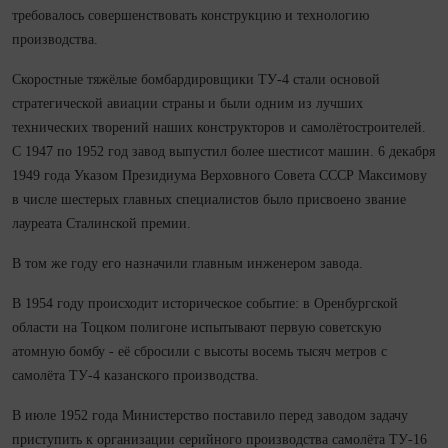
требовалось совершенствовать конструкцию и технологию
производства.
Скоростные тяжёлые бомбардировщики ТУ‑4 стали основой
стратегической авиации страны и были одним из лучших
технических творений наших конструкторов и самолётостроителей.
С 1947 по 1952 год завод выпустил более шестисот машин. 6 декабря
1949 года Указом Президиума Верховного Совета СССР Максимову
в числе шестерых главных спе­циа­листов было присвоено звание
лауреата Сталинской премии.
В том же году его назначили главным инженером завода.
В 1954 году происходит историческое событие: в Оренбургской
области на Тоцком полигоне испытывают первую советскую
атомную бомбу - её сбросили с высоты восемь тысяч метров с
самолёта ТУ‑4 казанского производства.
В июле 1952 года Министерство поставило перед заводом задачу
приступить к организации серийного производства самолёта ТУ‑16