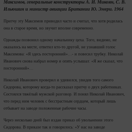
Максимов, генеральные конструкторы А. И. Микоян, С. В.
Ильюшин и министр авиации Британии Ю. Эмери. 1964
Притчу эту Максимов приводил часто и считал, что хотя родилась
она в старое время, но звучит вполне современно.
Однажды позвонил одному начальнику цеха. Того, видимо, не
оказалось на месте, ответил кто‑то другой, не узнавший голос
Максимова: «Я здесь посторонний»…- и повесил трубку. Николай
Иванович снова набрал номер и опять услы­шал: «Я же сказал, что
посторонний»…
Николай Иванович проверил и удивился, увидев того самого
Сидорова, которому ко­гда‑то рассказал притчу о двух работниках.
Состоялся тяжёлый мужской разговор. И понял Николай Иванович,
что перед ним человек с бесстрастным сердцем, который лишь
отбывает на заводе положенные рабочие часы.
Через несколько дней был издан приказ об увольнении этого
Сидорова. В приказе так и говорилось: «У нас на заводе