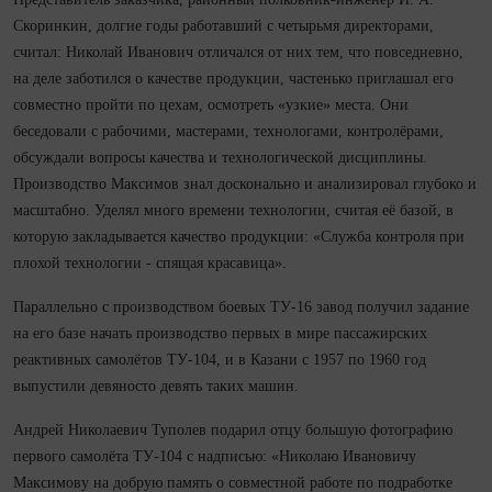
Скоринкин, долгие годы работавший с четырьмя директорами,
считал: Николай Иванович отличался от них тем, что повседневно,
на деле заботился о качестве продукции, частенько приглашал его
сов­мест­но пройти по цехам, осмотреть «узкие» места. Они
беседовали с рабочими, мастерами, технологами, контролёрами,
обсуждали вопросы качества и технологической дисциплины.
Производство Максимов знал досконально и анализировал глубоко и
масштабно. Уделял много времени технологии, считая её базой, в
которую закладывается качество продукции: «Служба контроля при
плохой технологии - спящая красавица».
Параллельно с производством боевых ТУ‑16 завод получил задание
на его базе начать производство первых в мире пассажирских
реактивных самолётов ТУ‑104, и в Казани с 1957 по 1960 год
выпустили девяносто девять таких машин.
Андрей Николаевич Туполев подарил отцу большую фотографию
первого самолёта ТУ‑104 с надписью: «Николаю Ивановичу
Максимову на добрую память о сов­мест­ной работе по подработке