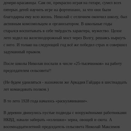
дочери‑красавицы. Сам он, прекрасно играя на гитаре, сумел всех
пятерых детей научить игре на фортепиано, за что они были
благодарны ему всю жизнь. Николай с отличием окончил школу, был
активным комсомольцем и организатором. В школьные годы
старался воспитывать в себе твёрдость характера, мужество. Целое
лето ходил на железнодорожный мост через Волгу, решаясь нырнуть
с него. И только на следующий год всё же победил страх и совершил
задуманный прыжок.
После школы Николая послали в числе «25‑тысячников» на работу
председателем сельсовета!!
(Не будем удивляться - назначили же Аркадия Гайдара в шестна­дцать
лет командовать полком.)
В то лето 1928 года началось «раскулачивание».
В деревни двинулись пустые подводы с вооружёнными работниками
НКВД, начали забирать «излишки» зерна, овощей и скота. А
восемна­дцатилетний председатель сельсовета Николай Максимов