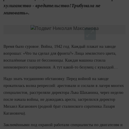
хулиганство - вредительство!Трибунала не
миновать».
Время было суровое. Война, 1942 год. Каждый плакат на заводе
вопрошал: «Что ты сделал для фронта?» Лица землистого цвета,
воспалённые глаза от бессонницы. Каждая машина стоила
неимоверного напряжения. А тут какой‑то безумец с кувалдой…
Надо знать то­гдашнюю обстановку. Перед войной на заводе
прокатилась волна репрессий: арестовали и сослали в лагеря многих
спе­циа­листов, расстреляли директора Льва Шаханина, через неделю
после начала вой­ны, не дожидаясь ареста, застрелился директор
Михаил Каганович (родной брат сталинского соратника Лазаря
Кагановича).
Заключёнными под охраной работали спе­циа­листы по двигателям и