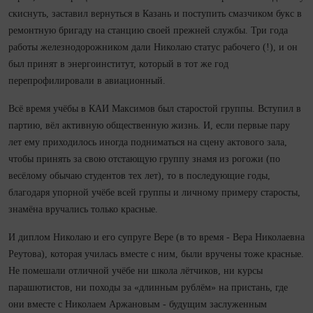
скиснуть, заставил вернуться в Ка­зань и поступить смазчиком букс в
ремонтную бригаду на станцию своей прежней службы. Три года
работы железнодорожником дали Николаю статус рабочего (!), и он
был принят в энергоинститут, который в тот же год
перепрофилировали в авиационный.
Всё время учёбы в КАИ Максимов был старостой группы. Вступил в
партию, вёл активную общественную жизнь. И, если первые пару
лет ему приходилось ино­гда подниматься на сцену актового зала,
чтобы принять за свою отстающую группу знамя из рогожи (по
весёлому обычаю студентов тех лет), то в последующие годы,
благодаря упорной учёбе всей группы и личному примеру старосты,
знамёна вручались только красные.
И диплом Николаю и его супруге Вере (в то время - Вера Николаевна
Реутова), которая училась вместе с ним, были вручены тоже красные.
Не помешали отличной учёбе ни школа лётчиков, ни курсы
парашютистов, ни походы за «длинным рублём» на пристань, где
они вместе с Николаем Аржановым - будущим заслуженным