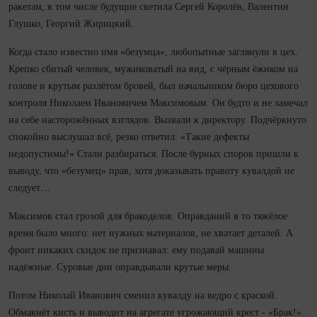
ракетам, в том числе будущие светила Сергей Королёв, Валентин
Глушко, Георгий Жирицкий.
Ко­гда стало известно имя «безумца», любопытные заглянули в цех.
Крепко сбитый человек, мужиковатый на вид, с чёрным ёжиком на
голове и крутым разлётом бровей, был начальником бюро цехового
контроля Николаем Ивановичем Максимовым. Он будто и не замечал
на себе насторожённых взглядов. Вызвали к директору. Подчёркнуто
спокойно выслушал всё, резко ответил: «Такие дефекты
недопустимы!» Стали разбираться. После бурных споров при­шли к
выводу, что «безумец» прав, хотя доказывать правоту кувалдой не
следует…
Максимов стал грозой для бракоделов. Оправданий в то тяжёлое
время было много: нет нужных материалов, не хватает деталей. А
фронт никаких скидок не признавал: ему подавай машины
надёжные. Суровые дни оправдывали крутые меры.
Потом Николай Иванович сменил кувалду на ведро с краской.
Обмакнёт кисть и выводит на агрегате угрожающий крест - «Брак!».