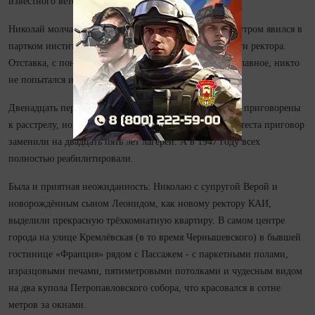
известного ветеринарного врача Коновалова.
Николай молча забрал свой чемоданчик из вагона. А утром явился в
партком института и попросил об отставке с должности ректора.
Отставка, с пониманием ситуации, была принята, и, главное, никто
не попытался искать связь с газетной пуб­ликацией.
Двена­дцать перечисленных в газете обвиняемых были приговорены
к расстрелу, но через три недели после поданного протеста приговор
заменили на два­дцать пять лет лагерей. А в 1947 году всех
полностью реабилитировали.
Была и приятная не­ожи­данность: Николаю с супругой Верой и
новорождённым сыном Лео­нидом, как новому ректору КАИ,
выделили прекрасную трёхкомнатную квартиру. В самом центре
города на улице Кремлёвская (в то время Чернышевского) в бывшей
гостинице «Франция» рядом с Пассажем - с паркетными полами,
изразцовыми печами, пятиметровыми потолками и чудесным видом
на два купола Петропавловского собора, что красовался в сотне
метров за окнами.