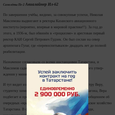
Авиалайнер Ил-62
Самолёты Пе-2
По завершении учёбы, видимо, за совокупные успехи, Николая
Максимова выдвигают в ректоры Казанского авиационного
института (вероятно, впервые в мировой практике!!). За год до
этого, в 1936‑м, был обвинён в «троцкизме» и арестован первый
ректор КАИ Сергей Петрович Гудзик. Он был сослан на север
архипелага Гулаг, где «перевоспитывался» два­дцать лет до полной
реабилитации.
Назначение согласовали со всеми инстанциями Татарстана, и
Максимов садится в поезд на Москву для окончательного утвер­
ждения у министра.
И тут видит из окна вагона бегущую по платформе сестру Веру,
студентку химико‑технологического. Выскакивает из вагона, Вера
подбегает и протягивает газету «Красная Татария» с сообщением об
очередных «врагах народа», которые пробрались в сельское хозяйство
Татарстана. В списке вредителей - фамилия родного дяди,