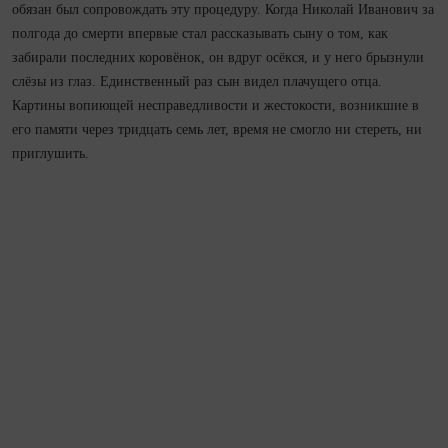
обязан был сопровождать эту процедуру. Ко­гда Николай Иванович за
полгода до смерти впервые стал рассказывать сыну о том, как
забирали последних коровёнок, он вдруг осёкся, и у него брызнули
слёзы из глаз. Единственный раз сын видел плачущего отца.
Картины вопиющей несправедливости и жестокости, возникшие в
его памяти через три­дцать семь лет, время не смогло ни стереть, ни
приглушить.