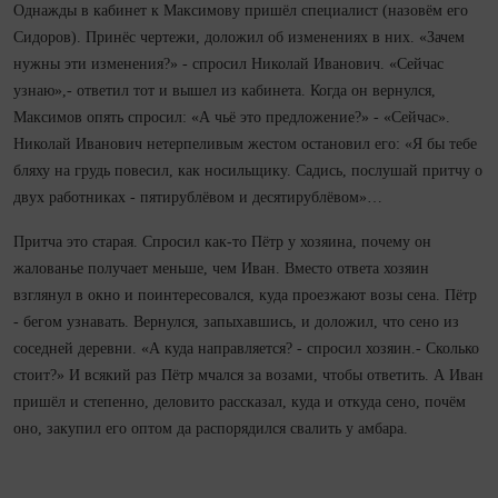
Однажды в кабинет к Максимову пришёл спе­циа­лист (назовём его
Сидоров). Принёс чертежи, доложил об изменениях в них. «Зачем
нужны эти изменения?» - спросил Николай Иванович. «Сейчас
узнаю»,- ответил тот и вышел из кабинета. Ко­гда он вернулся,
Максимов опять спросил: «А чьё это предложение?» - «Сейчас».
Николай Иванович нетерпеливым жестом остановил его: «Я бы тебе
бляху на грудь повесил, как носильщику. Садись, послушай притчу о
двух работниках - пятируб­лёвом и десятирублёвом»…
Притча это старая. Спросил как‑то Пётр у хозяина, почему он
жалованье получает меньше, чем Иван. Вместо ответа хозяин
взглянул в окно и поинтересовался, куда проезжают возы сена. Пётр
- бегом узнавать. Вернулся, запыхавшись, и доложил, что сено из
соседней деревни. «А куда направляется? - спросил хозяин.- Сколько
стоит?» И всякий раз Пётр мчался за возами, чтобы ответить. А Иван
пришёл и степенно, деловито рассказал, куда и откуда сено, почём
оно, закупил его оптом да распорядился свалить у амбара.