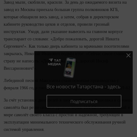
Завод мыли, скоблили, красили. За день до ожидаемого визита на
завод из Москвы приехала большая группа полковников КГБ,
которые обшарили весь завод, а затем, собрав в директорском
кабинете руководство цехов и отделов, провели грозный
инструктаж. Уходя, дали указание вывесить на главном корпусе
транспарант со словами: «Добро пожаловать, дорогой Никита
Сергеевич!». Как только дверь кабинета за мрачными посетителями
закрылась, Николай Иванович подвёл итог: «Сейчас самое главное со
страху не написать: «Добро пожаловать, дорогой Иосиф
Виссарионович!».
Лебединой песней Максимова стало освоение производства с
Все новости Татарстана - здесь
февраля 1966 года пассажирского четырёхмоторного лайнера ИЛ‑62.
За счёт установки двигателей в хвостовой части фюзеляжа в салонах
Подписаться
самолёта был резко снижен уровень шума. ИЛ‑62 - единственный в
мире самолёт своего класса с простой и надёжной, требующей в
эксплуатации минимального технического обслуживания ручной
системой управления.