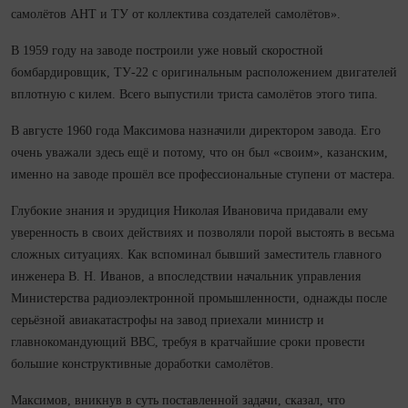
самолётов АНТ и ТУ от коллектива создателей самолётов».
В 1959 году на заводе построили уже новый скоростной
бомбардировщик, ТУ‑22 с оригинальным расположением двигателей
вплотную с килем. Всего выпустили триста самолётов этого типа.
В августе 1960 года Максимова назначили директором завода. Его
очень уважали здесь ещё и потому, что он был «своим», казанским,
именно на заводе прошёл все профессио­нальные ступени от мастера.
Глубокие знания и эрудиция Николая Ивановича придавали ему
уверенность в своих действиях и позволяли порой выстоять в весьма
сложных ситуациях. Как вспоминал бывший заместитель главного
инженера В. Н. Иванов, а впоследствии начальник управления
Министерства радиоэлектронной промышленности, однажды после
серь­ёзной авиакатастрофы на завод приехали министр и
главнокомандующий ВВС, требуя в кратчайшие сроки провести
большие конструктивные доработки самолётов.
Максимов, вникнув в суть поставленной задачи, сказал, что