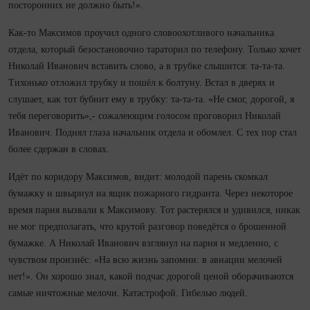
посторонних не должно быть!».
Как‑то Максимов проучил одного словоохотливого начальника
отдела, который безостановочно тараторил по телефону. Только хочет
Николай Иванович вставить слово, а в трубке слышится: та‑та‑та.
Тихонько отложил трубку и пошёл к болтуну. Встал в дверях и
слушает, как тот бубнит ему в трубку: та‑та‑та. «Не смог, дорогой, я
тебя переговорить»,- сожалеющим голосом проговорил Николай
Иванович. Поднял глаза начальник отдела и обомлел. С тех пор стал
более сдержан в словах.
Идёт по коридору Максимов, видит: молодой парень скомкал
бумажку и швырнул на ящик пожарного гидранта. Через некоторое
время парня вызвали к Максимову. Тот растерялся и удивился, никак
не мог предполагать, что крутой разговор поведётся о брошенной
бумажке. А Николай Иванович взглянул на парня и медленно, с
чувством произнёс: «На всю жизнь запо­мни: в авиации мелочей
нет!». Он хорошо знал, какой подчас дорогой ценой оборачиваются
самые ничтожные мелочи. Катастрофой. Гибелью людей.