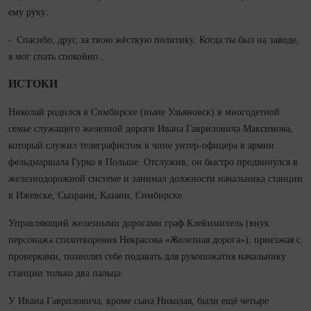
ему руку:
- Спасибо, друг, за твою жёсткую политику. Ко­гда ты был на заводе,
я мог спать спокойно…
ИСТОКИ
Николай родился в Симбирске (ныне Ульяновск) в многодетной
семье­ служащего железной дороги Ивана Гавриловича Максимова,
который служил телеграфистом в чине унтер‑офицера в армии
фельд­маршала Гурко в Польше. Отслужив, он быстро продвинулся в
железнодорожной системе и занимал должности начальника станции
в Ижевске, Сызрани, Казани, Симбирске.
Управляющий железными дорогами граф Клейнмихель (внук
персонажа сти­хотворения Некрасова «Железная дорога»), приезжая с
проверками, позволял себе подавать для рукопожатия начальнику
станции только два пальца.
У Ивана Гавриловича, кроме сына Николая, были ещё четыре