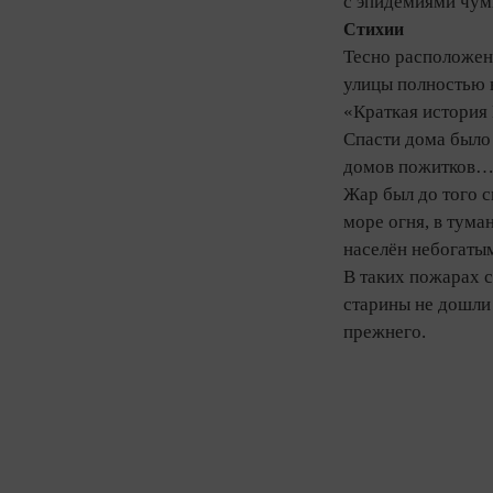
с эпидемиями чумы
Стихии
Тесно расположен
улицы полностью 
«Краткая история 
Спасти дома было
домов пожитков… 
Жар был до того с
море огня, в тума
населён небогаты
В таких пожарах 
старины не дошли 
прежнего.