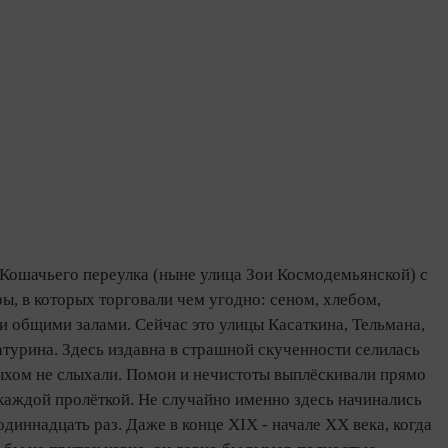
 Кошачьего переулка (ныне улица Зои Космодемьянской) с
ы, в которых торговали чем угодно: сеном, хлебом,
и общими залами. Сейчас это улицы Касаткина, Тельмана,
турина. Здесь издавна в страшной скученности селилась
лыхом не слыхали. Помои и нечистоты выплёскивали прямо
а каждой пролёткой. Не случайно именно здесь начинались
одиннадцать раз. Даже в конце XIX - начале XX века, когда