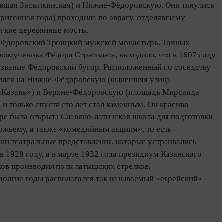
ывшая Засыпкинская) и Нижне‑Фёдоровскую. Они тянулись
 Пригонная гора) проходила по оврагу, отделявшему
ёгкие деревянные мосты.
н Фёдоровский Троицкий мужской монастырь. Точных
икомученика Фёдора Стратилата, выходило, что в 1607 году
азвание Фёдоровский бугор. Расположенный по соседству
елился на Нижне‑Фёдоровскую (нынешняя улица
 «Казань») и Верхне‑Фёдоровскую (площадь Мирсаида
и только спустя сто лет стал каменным. Он красиво
ре была открыта Славяно‑латинская школа для подготовки
ожьему, а также «комедийным акциям», то есть
ани театральные представления, которые устраивались
 1928 году, а в марте 1932 года президиум Казанского
ков производил полк латышских стрелков,
 долгие годы располагался так называемый «еврейский»