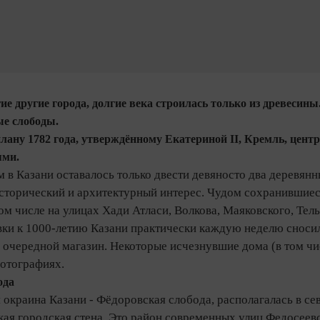
гие другие города, долгие века строилась только из древес
ые слободы.
лану 1782 года, утверждённому Екатериной II, Кремль, цент
ями.
ам в Казани оставалось только двести девяносто два деревян
сторический и архитектурный интерес. Чудом сохранившие
том числе на улицах Хади Атласи, Волкова, Маяковского, Тел
вки к 1000‑летию Казани практически каждую неделю сносил
и очередной магазин. Некоторые исчезнувшие дома (в том ч
фотографиях.
ода
окраина Казани - Фёдоровская слобода, располагалась в се
ая городская стена. Это район современных улиц Федосеевс