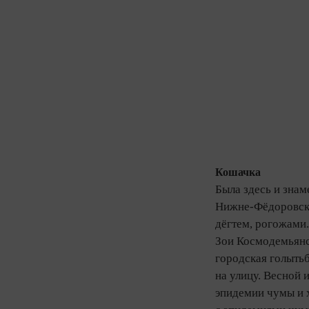
Кошачка
Была здесь и зна
Нижне‑Фёдоровской
дёгтем, рогожами
Зои Космодемьянск
городская голыть
на улицу. Весной 
эпидемии чумы и х