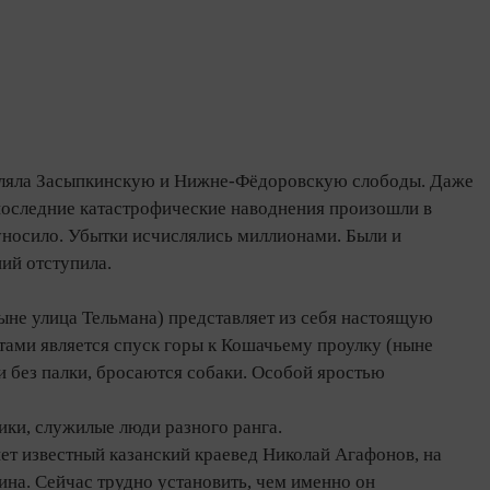
опляла Засыпкинскую и Нижне‑Фёдоровскую слободы. Даже
 (последние катастрофические наводнения произошли в
уносило. Убытки исчислялись миллионами. Были и
ий отступила.
ныне улица Тельмана) представляет из себя настоящую
тами является спуск горы к Кошачьему проулку (ныне
и без палки, бросаются собаки. Особой яростью
ики, служилые люди разного ранга.
шет известный казанский краевед Николай Агафонов, на
на. Сейчас трудно установить, чем именно он