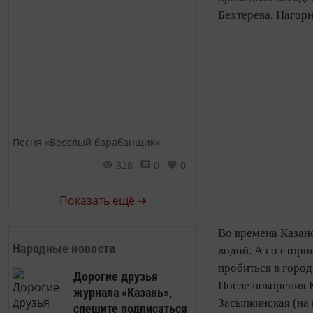
Бехтерева, Нагорн
Песня «Веселый барабанщик»
328
0
0
Показать ещё ➜
Во времена Казан
Народные новости
водой. А со стор
пробиться в город
Дорогие друзья
После покорения 
журнала «Казань»,
Засыпкинская (на 
спешите подписаться