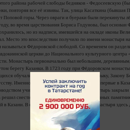
этого района рабочей слободы бедняков - Федосеевскую (б
нки, повторяя все её извивы. Так, улица Касаткина (бывшая
т Поповой горы. Через овраги и буераки были перекинуты л
году, во время царствования Бориса Годунова, был основа
охранилось, но из надписи, имевшейся на окладе иконы Вел
ал. Место это впоследствии получило по имени монастыря н
ал называться Фёдоровской слободой. Со временем он разд
Евдокиинской церкви до Национального культурного центра
сти. Монастырь первоначально был небольшим, деревянным, 
утом берегу Казанки. В 1723 году при Фёдоровском монасты
ихся обучали русской грамоте, латинскому языку, Закону Б
сству. Именно в стенах этой школы проходили первые в Каз
водством учителя Василия Светицкого. Монастырь закрыли в
 решил снести его. В то время взрывы религиозных памятни
 в Казани. В советское время после сноса монастыря здесь