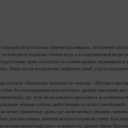
оловодий река Казанка, широко разливаясь, постоянно зат
 половодья в подвалах стояла вода, а в годы высокой воды
 годах) иные дома затопляло по самые крыши, подмывало и 
твы. Лишь после возведения защитных дамб угроза наводнен
ода в газете «Казанские ведомости» писали: «Попова гора (
 собак без намордников поразительно, крайне опасными мес
мьянской), где чуть не на каждого прохожего, в особенност
ромадные чёрные собаки, выбегающие из дома Самойловой».
или менее приличные дома, где жили мелкие дворяне, чиновн
был дом Касаткина, именем которого назвали улицу. Как пи
л весьма приметный дом служивого из дворян Якова Касатки