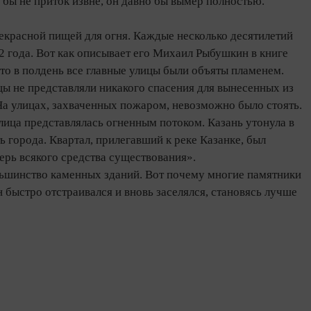
бы не приток извне, он давно бы вымер полностью.
екрасной пищей для огня. Каждые несколько десятилетий
 года. Вот как описывает его Михаил Рыбушкин в книге
то в полдень все главные улицы были объяты пламенем.
ы не представляли никакого спасения для вынесенных из
 улицах, захваченных пожаром, невозможно было стоять.
лица представлялась огненным потоком. Казань утонула в
 города. Квартал, прилегавший к реке Казанке, был
рь всякого средства существования».
ольшинство каменных зданий. Вот почему многие памятники
 быстро отстраивался и вновь заселялся, становясь лучше