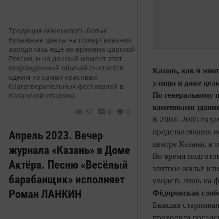
Традиция обменивать белые
бумажные цветы на пожертвования
зародилась ещё во времена царской
России, и на данный момент этот
возрожденный обычай считается
Казань, как и мно
одним из самых красивых
улицы и даже цел
благотворительных фестивалей в
По генеральному п
Казанской епархии.
каменными здани
37
0
0
К 2004 - 2005 год
представлявших и
Апрель 2023. Вечер
центре Казани, в 
журнала «Казань» в Доме
Во время подгото
Актёра. Песню «Весёлый
элитное жильё ил
барабанщик» исполняет
увидеть лишь на 
Роман ЛАНКИН
Фёдоровская слоб
Бывшая старинная 
проходила посадск