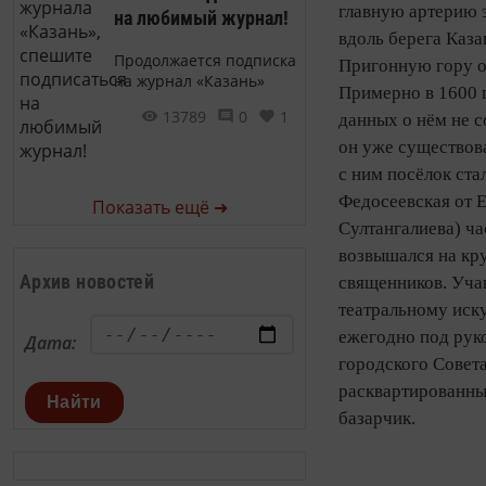
главную артерию 
на любимый журнал!
вдоль берега Каза
Продолжается подписка
Пригонную гору о
на журнал «Казань»
Примерно в 1600 
13789
0
1
данных о нём не с
он уже существов
с ним посёлок ст
Федосеевская от 
Показать ещё ➜
Султангалиева) ча
возвышался на кр
Архив новостей
священников. Учащ
театральному иску
ежегодно под руко
Дата:
городского Совета
расквартированный
Найти
базарчик.