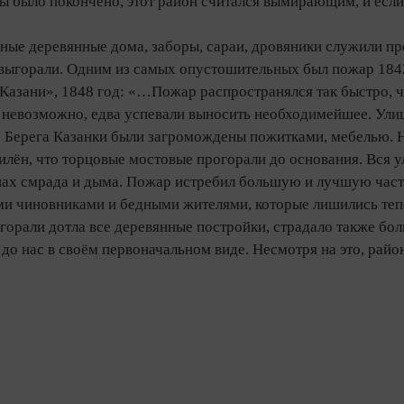
 было покончено, этот район считался вымирающим, и если 
ные деревянные дома, заборы, сараи, дровяники служили пр
выгорали. Одним из самых опустошительных был пожар 1842
Казани», 1848 год: «…Пожар распространялся так быстро, ч
 невозможно, едва успевали выносить необходимейшее. Улиц
Берега Казанки были загромождены пожитками, мебелью. На
илён, что торцовые мостовые прогорали до основания. Вся у
нах смрада и дыма. Пожар истребил большую и лучшую часть
ми чиновниками и бедными жителями, которые лишились тепе
сгорали дотла все деревянные постройки, страдало также б
до нас в своём первоначальном виде. Несмотря на это, район