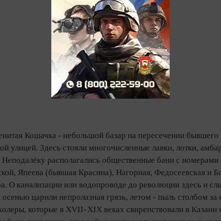
менитая Кошачка - небольшой базар на пересечении бывшего
 улицей. Здесь стояли многочисленные лавки, лотки, амбар
. Неподалёку располагались общественные бани с номерами 
ой, Япеева (бывшая Красина), Нагорная, Федосеевская и Ба
ба. О канализации или водопроводе до революции здесь и с
и осенью царили непролазная грязь, летом - пыль столбом з
олеры, которые в XVII - XIX веках свирепствовали в Казани 