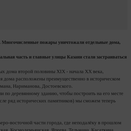
ины. Многочисленные пожары уничтожали отдельные дома,
ральная часть и главные улицы Казани стали застраиваться
ных дома второй половины XIX - начала XX века,
ся дома расположены преимущественно в историческом
ьмана, Нариманова, Достоевского.
и по деревянному зданию, чтобы построить на его месте
исле ряд исторических памятников) мы сможем теперь
веро‑восточной части города, где неподалёку в прошлом
кая, Космодемьянская, Япеева, Тельмана, Касаткина,