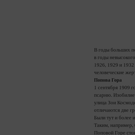
В годы больших п
в годы невысокого
1926, 1929 и 1932
человеческие жер
Попова Гора
1 сентября 1909 г
псарню. Изобилие
улица Зои Космоде
отличаются две г
Были тут и более 
Таким, например, 
Поповой Горе стоя