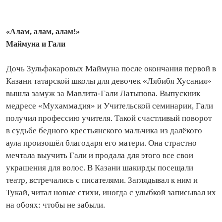
«Алам, алам, алам!»
Маймуна и Гали
Дочь Зульфакаровых Маймуна после окончания первой в
Казани татарской школы для девочек «Лябибя Хусания»
вышла замуж за Мавлита‑Гали Латыпова. Выпускник
медресе «Мухаммадия» и Учительской семинарии, Гали
получил профессию учителя. Такой счастливый поворот
в судьбе бедного крестьянского мальчика из далёкого
аула произошёл благодаря его матери. Она страстно
мечтала выучить Гали и продала для этого все свои
украшения для волос. В Казани шакирды посещали
театр, встречались с писателями. Заглядывал к ним и
Тукай, читал новые стихи, ино­гда с улыбкой записывал их
на обоях: чтобы не забыли.