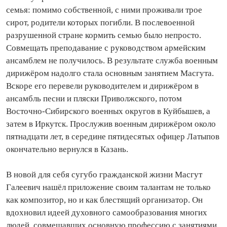
семья: помимо собственной, с ними проживали трое
сирот, родители которых погибли. В послевоенной
разрушенной стране кормить семью было непросто.
Совмещать преподавание с руководством армейским
ансамблем не получилось. В результате служба военным
дирижёром надолго стала основным занятием Масгута.
Вскоре его перевели руководителем и дирижёром в
ансамбль песни и пляски Приволжского, потом
Восточно‑Сибирского военных округов в Куйбышев, а
затем в Иркутск. Прослужив военным дирижёром около
пятнадцати лет, в середине пятидесятых офицер Латыпов
окончательно вернулся в Казань.
В новой для себя сугубо гражданской жизни Масгут
Галеевич нашёл приложение своим талантам не только
как композитор, но и как блестящий организатор. Он
вдохновил идеей духовного самообразования многих
людей, совмещавших основную профессию с занятиями