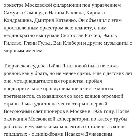
оркестре Московской филармонии под управлением
Самуила Самосуда, Натана Рахлина, Кирилла
Кондрашина, Дмитрия Китаенко. Он объездил с этим
прославленным оркестром всю планету, с ним
неоднократно выступали Святослав Рихтер, Эмиль
Гилельс, Гленн Гульд, Ван Клиберн и другие музыканты с
мировым именем.
Творческая судьба Ляйли Латыповой была не столь
ровной, как у брата, но не менее яркой. Ещё с детских лет
она, четырнадцатилетняя горнистка, пройдя
предварительное прослушивание в числе многих
претендентов, съехавшихся со всех концов огромной
страны, была удостоена чести открыть первый
Всесоюзный слёт пио­неров в Москве в 1929 году. После
окончания Московской консерватории по классу трубы
работала в музыкальных коллективах столицы: в конце
тридцатых - с дирижёрами Исааком Дунаевским,