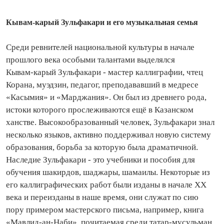
Кывам‑карый Зульфакари и его музыкальная семья
Среди ревнителей национальной культуры в начале
прошлого века особыми талантами выделялся
Кывам‑карый Зульфакари - мастер каллиграфии, чтец
Корана, муэдзин, педагог, преподававший в медресе
«Касымия» и «Марджания». Он был из древнего рода,
истоки которого прослеживаются ещё в Казанском
ханстве. Высокообразованный человек, Зульфакари знал
несколько языков, активно поддерживал новую систему
образования, борьба за которую была драматичной.
Наследие Зульфакари - это учебники и пособия для
обучения шакирдов, шаджары, шамаилы. Некоторые из
его каллиграфических работ были изданы в начале XX
века и переизданы в наше время, они служат по сию
пору примером мастерского письма, например, книга
«Мавлид‑ан‑Наби», почитаемая среди татар‑мусульман.