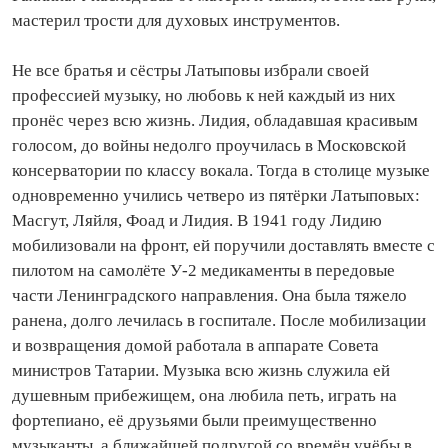
мастерил трости для духовых инструментов.
Не все братья и сёстры Латыповы избрали своей
профессией музыку, но любовь к ней каждый из них
пронёс через всю жизнь. Лидия, обладавшая красивым
голосом, до войны недолго проучилась в Московской
консерватории по классу вокала. Тогда в столице музыке
одновременно учились четверо из пятёрки Латыповых:
Масгут, Ляйля, Фоад и Лидия. В 1941 году Лидию
мобилизовали на фронт, ей поручили доставлять вместе с
пилотом на самолёте У‑2 медикаменты в передовые
части Ленинградского направления. Она была тяжело
ранена, долго лечилась в госпитале. После мобилизации
и возвращения домой работала в аппарате Совета
министров Татарии. Музыка всю жизнь служила ей
душевным прибежищем, она любила петь, играть на
фортепиано, её друзьями были преимущественно
музыканты, а ближайшей по­другой со времён учёбы в