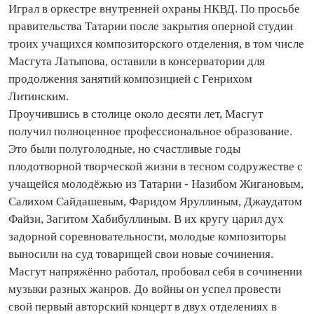
Играл в оркестре внутренней охраны НКВД. По просьбе
правительства Татарии после закрытия оперной студии
троих учащихся композиторского отделения, в том числе
Масгута Латыпова, оставили в консерватории для
продолжения занятий композицией с Генрихом
Литинским.
Проучившись в столице около десяти лет, Масгут
получил полноценное профессиональное образование.
Это были полуголодные, но счастливые годы
плодотворной творческой жизни в тесном содружестве с
учащейся молодёжью из Татарии - Назибом Жигановым,
Салихом Сайдашевым, Фаридом Яруллиным, Джаудатом
Файзи, Загитом Хабибуллиным. В их кругу царил дух
задорной соревновательности, молодые композиторы
выносили на суд товарищей свои новые сочинения.
Масгут напряжённо работал, пробовал себя в сочинении
музыки разных жанров. До войны он успел провести
свой первый авторский концерт в двух отделениях в