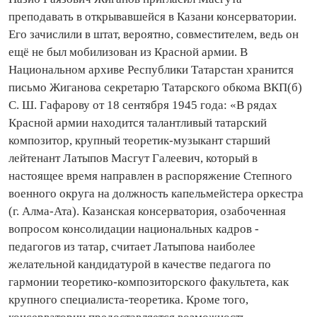
преподавать в открывавшейся в Казани консерватории.
Его зачислили в штат, вероятно, совместителем, ведь он
ещё не был мобилизован из Красной армии. В
Национальном архиве Республики Татарстан хранится
письмо Жиганова секретарю Татарского обкома ВКП(б)
С. Ш. Гафарову от 18 сентября 1945 года: «В рядах
Красной армии находится талантливый татарский
композитор, крупный теоретик‑музыкант старший
лейтенант Латыпов Масгут Галеевич, который в
настоящее время направлен в распоряжение Степного
военного округа на должность капельмейстера оркестра
(г. Алма‑Ата). Казанская консерватория, озабоченная
вопросом консолидации на­цио­наль­ных кадров -
педагогов из татар, считает Латыпова наиболее
желательной кандидатурой в качестве педагога по
гармонии теоретико‑композиторского факультета, как
крупного спе­циа­листа‑теоретика. Кроме того,