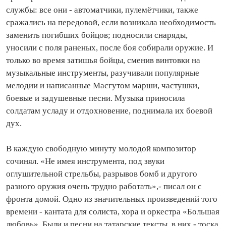
службы: все они - автоматчики, пулемётчики, также
сражались на передовой, если возникала необходимость
заменить погибших бойцов; подносили снаряды,
уносили с поля раненых, после боя собирали оружие. И
только во время затишья бойцы, сменив винтовки на
музыкальные инструменты, разучивали популярные
мелодии и написанные Масгутом марши, частушки,
боевые и задушевные песни. Музыка приносила
солдатам усладу и отдохновение, поднимала их боевой
дух.
В каждую свободную минуту молодой композитор
сочинял. «Не имея инструмента, под звуки
оглушительной стрельбы, разрывов бомб и другого
разного оружия очень трудно работать»,- писал он с
фронта домой. Одно из значительных произведений того
времени - кантата для солиста, хора и оркестра «Большая
любовь». Были и песни на татарские тексты, в них - тоска