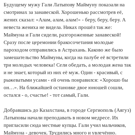
Будущему мужу Гали Латыпову Маймуну показали на
смотринах за занавеской. Хорошенько рассмотрев её,
жених сказал: «Алам, алам, алам!» - беру, беру, беру. А
невеста жениха не видела. Никах прошёл так же:
Маймуна и Гали сидели, разгороженные занавеской!
Сразу после церемонии бракосочетания молодые
пароходом отправились в Астрахань. Каково же было
замешательство Маймуны, когда на палубе её встретили
три молодых человека! Сели обедать, а молодая жена так
и не знает, который из них её муж. Один - красивый, с
рыжеватыми усами - ей очень понравился: «Хорошо бы
он…». На ближайшей остановке двое юношей сошли,
остался - о, счастье! - тот самый, Гали.
Добравшись до Казахстана, в городе Сергиополь (Аягуз)
Латыповы начали преподавать в новом медресе. Их
пригласили сюда местные купцы. Гали учил мальчиков,
Маймуна - девочек. Трудились много и увлечённо.