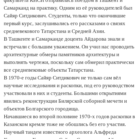
факультета КИСИ отправилась поездом в Ташкент и
Самарканд на практику. Одним из её руководителей был
Сайяр Ситдикович. Студенты, только что окончившие
первый курс, заслушивались его рассказами о связях
средневекового Татарстана и Средней Азии.
В Ташкенте и Самарканде доцента Айдарова знали и
встречали с большим уважением. Он учил нас проводить
архитектурные обмеры памятников архитектуры и
выполнять чертежи, поскольку сам обмерил практически
все средневековые объекты Татарстана.
В 1970‑е годы Сайяр Ситдикович не только сам вёл
научные исследования и раскопки, под его руководством
участвовали в них и студенты. Большими открытиями
явились реконструкции Билярской соборной мечети и
объектов Болгарского городища.
Начавшиеся во второй половине 1970‑х годов раскопки в
Казанском кремле тоже не обошлись без его участия.
Научный тандем известного архео­лога Альфреда