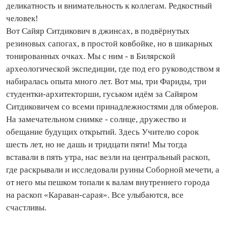
деликатность и внимательность к коллегам. Редкостный
человек!
Вот Сайяр Ситдикович в джинсах, в подвёрнутых
резиновых сапогах, в простой ковбойке, но в шикарных
тонированных очках. Мы с ним - в Билярской
археологической экспедиции, где под его руководством я
набиралась опыта много лет. Вот мы, три Фариды, три
студентки‑архитекторши, гуськом идём за Сайяром
Ситдиковичем со всеми принадлежностями для обмеров.
На замечательном снимке - солнце, дружество и
обещание будущих открытий. Здесь Учителю сорок
шесть лет, но не дашь и тридцати пяти! Мы тогда
вставали в пять утра, нас везли на центральный раскоп,
где раскрывали и исследовали руины Соборной мечети, а
от него мы пешком топали к валам внутреннего города
на раскоп «Караван-сарая». Все улыбаются, все
счастливы.