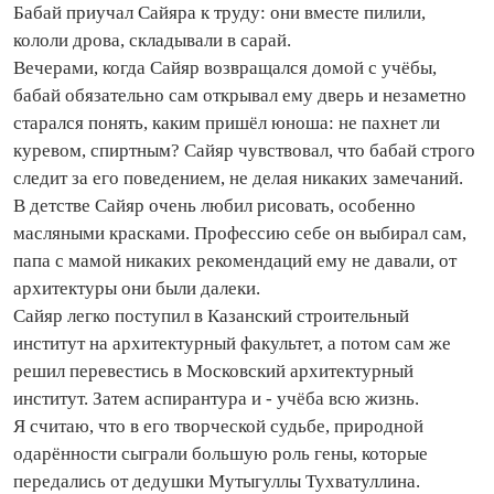
Бабай приучал Сайяра к труду: они вместе пилили,
кололи дрова, складывали в сарай.
Вечерами, когда Сайяр возвращался домой с учёбы,
бабай обязательно сам открывал ему дверь и незаметно
старался понять, каким пришёл юноша: не пахнет ли
куревом, спиртным? Сайяр чувствовал, что бабай строго
следит за его поведением, не делая никаких замечаний.
В детстве Сайяр очень любил рисовать, особенно
масляными красками. Профессию себе он выбирал сам,
папа с мамой никаких рекомендаций ему не давали, от
архитектуры они были далеки.
Сайяр легко поступил в Казанский строительный
институт на архитектурный факультет, а потом сам же
решил перевестись в Московский архитектурный
институт. Затем аспирантура и - учёба всю жизнь.
Я считаю, что в его творческой судьбе, природной
одарённости сыграли большую роль гены, которые
передались от дедушки Мутыгуллы Тухватуллина.