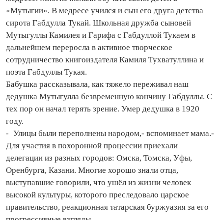
«Мутыгии». В медресе учился и сын его друга детства
сирота Габдулла Тукай. Школьная дружба сыновей
Мутыгуллы Камилея и Гарифа с Габдуллой Тукаем в
дальнейшем переросла в активное творческое
сотрудничество книгоиздателя Камиля Тухватуллина и
поэта Габдуллы Тукая.
Бабушка рассказывала, как тяжело переживал наш
дедушка Мутыгулла безвременную кончину Габдуллы. С
тех пор он начал терять зрение. Умер дедушка в 1920
году.
- Улицы были переполнены народом,- вспоминает мама.-
Для участия в похоронной процессии приехали
делегации из разных городов: Омска, Томска, Уфы,
Оренбурга, Казани. Многие хорошо знали отца,
выступавшие говорили, что ушёл из жизни человек
высокой культуры, которого преследовало царское
правительство, реакционная татарская буржуазия за его
прогрессивные взгляды.