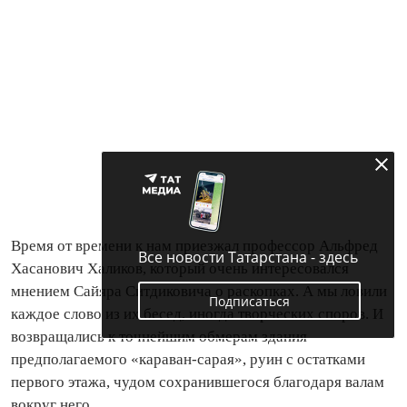
Время от времени к нам приезжал профессор Альфред
Все новости Татарстана - здесь
Хасанович Халиков, который очень интересовался
мнением Сайяра Ситдиковича о раскопках. А мы ловили
Подписаться
каждое слово из их бесед, иногда творческих споров. И
возвращались к точнейшим обмерам здания
предполагаемого «караван-сарая», руин с остатками
первого этажа, чудом сохранившегося благодаря валам
вокруг него.