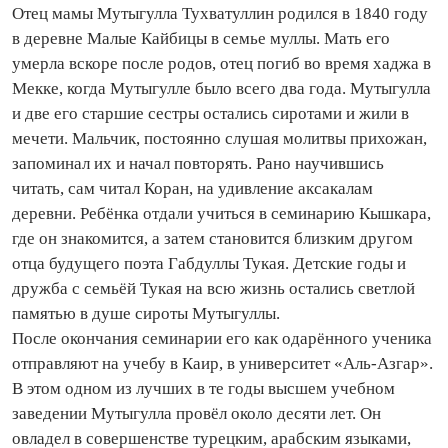
Отец мамы Мутыгулла Тухватуллин родился в 1840 году
в деревне Малые Кайбицы в семье муллы. Мать его
умерла вскоре после родов, отец погиб во время хаджа в
Мекке, когда Мутыгулле было всего два года. Мутыгулла
и две его старшие сестры остались сиротами и жили в
мечети. Мальчик, постоянно слушая молитвы прихожан,
запоминал их и начал повторять. Рано научившись
читать, сам читал Коран, на удивление аксакалам
деревни. Ребёнка отдали учиться в семинарию Кышкара,
где он знакомится, а затем становится близким другом
отца будущего поэта Габдуллы Тукая. Детские годы и
дружба с семьёй Тукая на всю жизнь остались светлой
памятью в душе сироты Мутыгуллы.
После окончания семинарии его как одарённого ученика
отправляют на учебу в Каир, в университет «Аль-Азгар».
В этом одном из лучших в те годы высшем учебном
заведении Мутыгулла провёл около десяти лет. Он
овладел в совершенстве турецким, арабским языками,