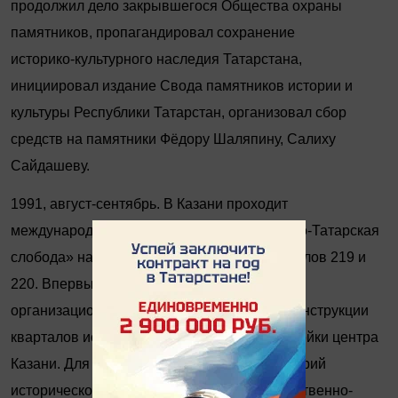
продолжил дело закрывшегося Общества охраны
памятников, пропагандировал сохранение
историко
‑
культурного наследия Татарстана,
инициировал издание Свода памятников истории и
культуры Республики Татарстан, организовал сбор
средств на памятники Фёдору Шаляпину, Салиху
Сайдашеву.
1991, август-сентябрь. В Казани проходит
международный проектный семинар «Старо-Татарская
слобода» на примере реконструкции кварталов 219 и
220. Впервые предложены правовые и
организационные принципы бережной реконструкции
кварталов исторически сложившейся застройки центра
Казани. Для управления развитием территорий
исторического центра предложена государственно-