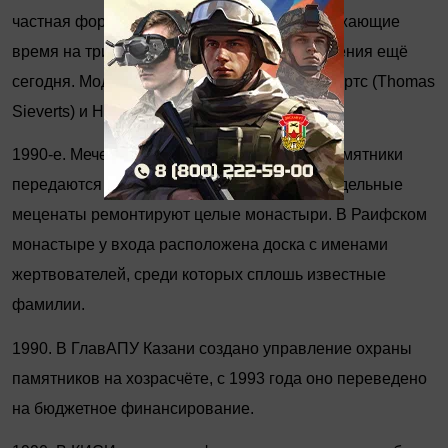
частная форма девелопмента. Идеи, опережающие
время на тридцать лет, ждут своего во­площения ещё
сегодня. Модераторы семинара Томас Сивертс (Thomas
Sieverts) и Николай Новиков.
1990-е. Мечети, церкви и иные культовые памятники
передаются религиозным организациям. Отдельные
меценаты ремонтируют целые монастыри. В Раифском
монастыре у входа расположена доска с именами
жертвователей, среди которых сплошь известные
фамилии.
1990. В ГлавАПУ Казани создано управление ­охраны
памятников на хозрасчёте, с 1993 года оно переведено
на бюджетное финансирование.