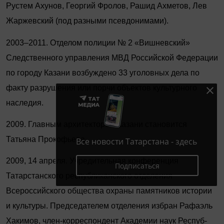
Рустем Ахунов, Георгий Фролов, Рашид Ахметов, Лев
Жаржевский (под разными псевдонимами).
2003–2011. Отделом полиции № 2 «Вишневский»
Следственного управления МВД Российской Федерации
по городу Казани возбуждено 33 уголовных дела по
факту разрушения или порчи объектов культурного
наследия.
2009. Главным архитектором Казани становится
Татьяна Прокофьева.
Все новости Татарстана - здесь
2009, 14 апреля. Учредительная конференция
Подписаться
Татарстанского республиканского отделения
Всероссийского общества охраны памятников истории
и культуры. Председателем отделения избран Рафаэль
Хакимов, член-корреспондент Академии наук Респуб­