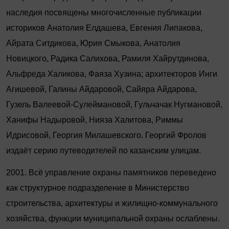
наследия посвящены многочисленные публикации
историков Анатолия Елдашева, Евгения Липакова,
Айрата Ситдикова, Юрия Смыкова, Анатолия
Новицкого, Радика Салихова, Рамиля Хайрутдинова,
Альфреда Халикова, Фаяза Хузина; архитекторов Инги
Агишевой, Галины Айдаровой, Сайяра Айдарова,
Гузель Валеевой-Сулеймановой, Гульчачак Нугмановой,
Ханифы Надыровой, Нияза Халитова, Риммы
Идрисовой, Георгия Милашевского. Георгий Фролов
издаёт серию путеводителей по казанским улицам.
2001. Всё управление охраны памятников переведено
как структурное подразделение в Министерство
строительства, архитектуры и жилищно-коммунального
хозяйства, функции муниципальной охраны ослаблены.