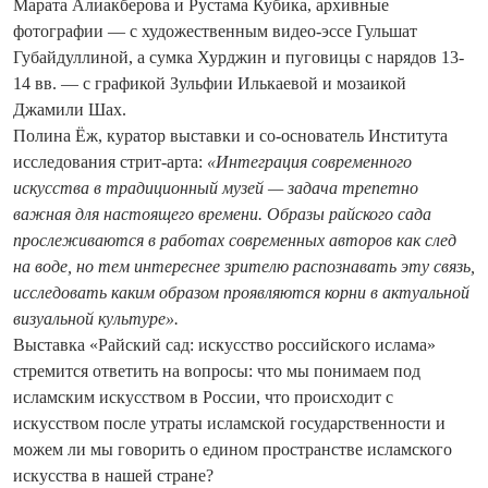
Марата Алиакберова и Рустама Кубика, архивные
фотографии — с художественным видео-эссе Гульшат
Губайдуллиной, а сумка Хурджин и пуговицы с нарядов 13-
14 вв. — с графикой Зульфии Илькаевой и мозаикой
Джамили Шах.
Полина Ёж, куратор выставки и со-основатель Института
исследования стрит-арта:
«Интеграция современного
искусства в традиционный музей — задача трепетно
важная для настоящего времени. Образы райского сада
прослеживаются в работах современных авторов как след
на воде, но тем интереснее зрителю распознавать эту связь,
исследовать каким образом проявляются корни в актуальной
визуальной культуре».
Выставка «Райский сад: искусство российского ислама»
стремится ответить на вопросы: что мы понимаем под
исламским искусством в России, что происходит с
искусством после утраты исламской государственности и
можем ли мы говорить о едином пространстве исламского
искусства в нашей стране?