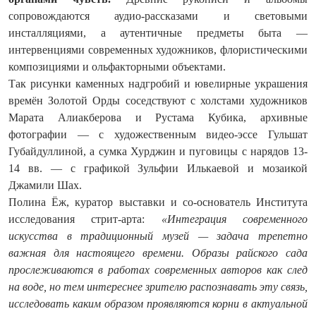
сопровождаются аудио-рассказами и световыми
инсталляциями, а аутентичные предметы быта —
интервенциями современных художников, флористическими
композициями и ольфакторными объектами.
Так рисунки каменных надгробий и ювелирные украшения
времён Золотой Орды соседствуют с холстами художников
Марата Алиакберова и Рустама Кубика, архивные
фотографии — с художественным видео-эссе Гульшат
Губайдуллиной, а сумка Хурджин и пуговицы с нарядов 13-
14 вв. — с графикой Зульфии Илькаевой и мозаикой
Джамили Шах.
Полина Ёж, куратор выставки и со-основатель Института
исследования стрит-арта:
«Интеграция современного
искусства в традиционный музей — задача трепетно
важная для настоящего времени. Образы райского сада
прослеживаются в работах современных авторов как след
на воде, но тем интереснее зрителю распознавать эту связь,
исследовать каким образом проявляются корни в актуальной