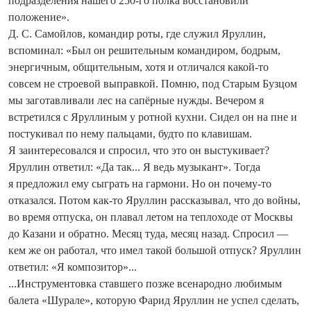
подразделения нашего 250-го полка восстановили
положение».
Д. С. Самойлов, командир роты, где служил Яруллин,
вспоминал: «Был он решительным командиром, бодрым,
энергичным, общительным, хотя и отличался какой‑то
совсем не строевой выправкой. Помню, под Старым Бузцом
мы заготавливали лес на сапёрные нужды. Вечером я
встретился с Яруллиным у ротной кухни. Сидел он на пне и
постукивал по нему пальцами, будто по клавишам.
Я заинтересовался и спросил, что это он выстукивает?
Яруллин ответил: «Да так... Я ведь музыкант». Тогда
я предложил ему сыграть на гармони. Но он почему-то
отказался. Потом как-то Яруллин рассказывал, что до войны,
во время отпуска, он плавал летом на теплоходе от Москвы
до Казани и обратно. Месяц туда, месяц назад. Спросил —
кем же он работал, что имел такой большой отпуск? Яруллин
ответил: «Я композитор»...
...Инструментовка ставшего позже всенародно любимым
балета «Шурале», которую Фарид Яруллин не успел сделать,