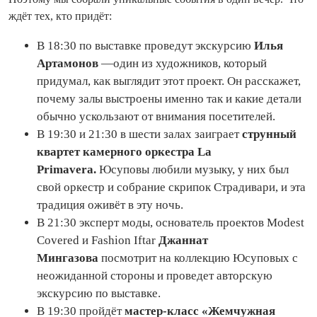
ждёт тех, кто придёт:
В 18:30 по выставке проведут экскурсию
Илья
Артамонов
—один из художников, который
придумал, как выглядит этот проект. Он расскажет,
почему залы выстроены именно так и какие детали
обычно ускользают от внимания посетителей.
В 19:30 и 21:30 в шести залах заиграет
струнный
квартет камерного оркестра La
Primavera.
Юсуповы любили музыку, у них был
свой оркестр и собрание скрипок Страдивари, и эта
традиция оживёт в эту ночь.
В 21:30 эксперт моды, основатель проектов Modest
Covered и Fashion Iftar
Джаннат
Мингазова
посмотрит на коллекцию Юсуповых с
неожиданной стороны и проведет авторскую
экскурсию по выставке.​​​
В 19:30 пройдёт
мастер-класс «Жемчужная