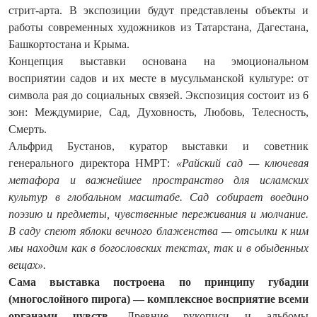
стрит-арта. В экспозиции будут представлены объекты и
работы современных художников из Татарстана, Дагестана,
Башкортостана и Крыма.
Концепция выставки основана на эмоциональном
восприятии садов и их месте в мусульманской культуре: от
символа рая до социальных связей. Экспозиция состоит из 6
зон: Междумирие, Сад, Духовность, Любовь, Телесность,
Смерть.
Альфрид Бустанов, куратор выставки и советник
генерального директора НМРТ:
«Райский сад — ключевая
метафора и важнейшее пространство для исламских
культур в глобальном масштабе. Сад собирает воедино
поэзию и предметы, чувственные переживания и молчание.
В саду спеют яблоки вечного блаженства — отсылки к ним
мы находим как в богословских текстах, так и в обыденных
вещах».
Сама выставка построена по принципу губадии
(многослойного пирога) — комплексное восприятие всеми
органами чувств.
Древние рукописи и альбомы