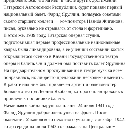
предполагалось, что на ней, в числе других достижений
Татарской Автономной Республики, будет показан первый
национальный балет. Фарид Яруллин, пользуясь советами
своего старшего коллеги — композитора Назиба Жиганова,
писал, буквально не отрываясь от стола и фортепиано.
В этом же, 1939 году, Татарская оперная студия,
подготовившая первые профессиональные национальные
кадры, была ликвидирована, а её ученики составили костяк
открывшегося осенью в Казани Государственного театра
оперы и балета. Он и должен был поставить балет Яруллина.
На предварительном прослушивании в театре музыка всем
понравилась, но либретто предложили несколько изменить.
К работе над ним был привлечён артист и балетмейстер
Большого театра Леонид Якобсон, которого планировалось
привлечь к постановке балета.
Начавшаяся война нарушила планы. 24 июля 1941 года
Фарид Яруллин добровольно ушёл на фронт. После
окончания Ульяновского пехотного училища с декабря 1942-
го до середины июля 1943-го сражался на Центральном