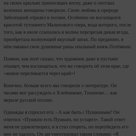
на своих крыльях приносящих весну, даже о светлых
коленках женщины говорили. Свою любовь к природе
Заболоцкий отразил в поэзии. Особенно он восхищался
красотой тутошнего Малинового озера, вода которого, после
того, как в июле ссыпалась в волны перезрелая дикая ягода,
приобретала волнующий вкусный запах. По преданию, в
нём омывал свои душевные раны опальный князь Потёмкин.
Помню, как поэт сказал, что художник даже в пустыне
отыщет, чем восхищаться, что же говорить об этом крае, где
«живое переливается через край»!
Конечно, больше всего мы говорили о литературе. Он
часами мог рассуждать о Хлебникове, Тихонове… как
мериле русской поэзии.
Однажды я спросил его: - А как быть с Пушкиным? Он
ответил: «Пушкин есть Пушкин, но устарел». Такой ответ
меня не удовлетворил, и я стал спорить, но переубедить его
мне не удалось. Он аргументировал таким словами: «Я