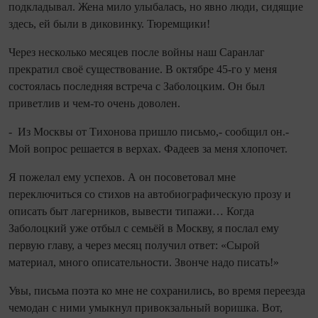
подкладывал. Жена мило улыбалась, но явно люди, сидящие
здесь, ей были в диковинку. Тюремщики!
Через несколько месяцев после войны наш Саранлаг
прекратил своё существование. В октябре 45‑го у меня
состоялась последняя встреча с Заболоцким. Он был
приветлив и чем‑то очень доволен.
- Из Москвы от Тихонова пришло письмо,- сообщил он.-
Мой вопрос решается в верхах. Фадеев за меня хлопочет.
Я пожелал ему успехов. А он посоветовал мне
переключиться со стихов на автобиографическую прозу и
описать быт лагерников, вывести типажи… Когда
Заболоцкий уже отбыл с семьёй в Москву, я послал ему
первую главу, а через месяц получил ответ: «Сырой
материал, много описательности. Звонче надо писать!»
Увы, письма поэта ко мне не сохранились, во время переезда
чемодан с ними умыкнул привокзальный воришка. Вот,