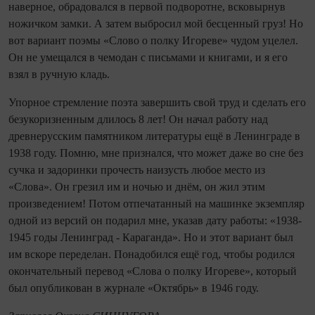
наверное, обрадовался в первой подворотне, всковырнув
ножичком замки. А затем выбросил мой бесценный груз! Но
вот вариант поэмы «Слово о полку Игореве» чудом уцелел.
Он не умещался в чемодан с письмами и книгами, и я его
взял в ручную кладь.
Упорное стремление поэта завершить свой труд и сделать его
безукоризненным длилось 8 лет! Он начал работу над
древнерусским памятником литературы ещё в Ленинграде в
1938 году. Помню, мне признался, что может даже во сне без
сучка и задоринки прочесть наизусть любое место из
«Слова». Он грезил им и ночью и днём, он жил этим
произведением! Потом отпечатанный на машинке экземпляр
одной из версий он подарил мне, указав дату работы: «1938-
1945 годы Ленинград - Караганда». Но и этот вариант был
им вскоре переделан. Понадобился ещё год, чтобы родился
окончательный перевод «Слова о полку Игореве», который
был опубликован в журнале «Октябрь» в 1946 году.