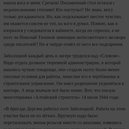
нашла коса и меня. Срезала! Письменный стол остался с
недописанными стихами! Кто настучал? Не знаю, могу
только догадываться. Но, как подсказывает шестое чувство,
им окажется совсем не тот, на кого я думал. Помню, как я
взорвался у следователя в кабинете, когда он спросил, а не
поэт ли Николай Тихонов зачинщик антисоветского заговора
среди писателей? Но я твёрдо отмёл от него все подозрения.
Заболоцкий каждый день в лагере трудился над «Словом».
Надо отдать должное тюремной администрации, в которой
нашлись чуткие товарищи, они создали поэту более‑менее
сносные условия для работы, зачислив его в чертёжники в
строительное управление. Он имел разрешение уединяться в
конторе. А ведь вначале всё было иначе. Вот, что писала
многотиражка «Алтайский строитель» 14 июля 1944 года:
«В бригаде Дергача работал поэт Заболоцкий. Работа на этом
участке была не из лёгких. Вручную надо было
перетаскивать звенья рельсов вместе со шпалами, взявшись