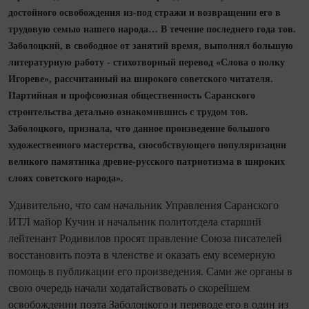
достойного освобождения из‑под стражи и возвращении его в
трудовую семью нашего народа… В течение последнего года тов.
Заболоцкий, в свободное от занятий время, выполнял большую
литературную работу - стихотворный перевод «Слова о полку
Игореве», рассчитанный на широкого советского читателя.
Партийная и профсоюзная общественность Саранского
строительства детально ознакомившись с трудом тов.
Заболоцкого, признала, что данное произведение большого
художественного мастерства, способствующего популяризации
великого памятника древне‑русского патриотизма в широких
слоях советского народа».
Удивительно, что сам начальник Управления Саранского
ИТЛ майор Кучин и начальник политотдела старший
лейтенант Родивилов просят правление Союза писателей
восстановить поэта в членстве и оказать ему всемерную
помощь в пуб­ликации его произведения. Сами же органы в
свою очередь начали ходатайствовать о скорейшем
освобождении поэта Заболоцкого и переводе его в один из