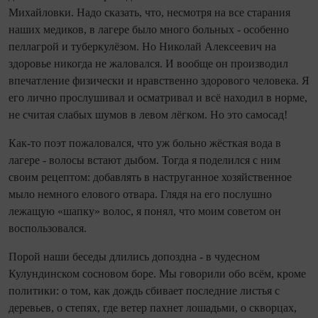
Михайловки. Надо сказать, что, несмотря на все старания
наших медиков, в лагере было много больных - особенно
пеллагрой и туберкулёзом. Но Николай Алексеевич на
здоровье никогда не жаловался. И вообще он производил
впечатление физически и нравственно здорового человека. Я
его лично прослушивал и осматривал и всё находил в норме,
не считая слабых шумов в левом лёгком. Но это самосад!
Как‑то поэт пожаловался, что уж больно жёсткая вода в
лагере - волосы встают дыбом. Тогда я поделился с ним
своим рецептом: добавлять в наструганное хозяйственное
мыло немного елового отвара. Глядя на его послушно
лежащую «шапку» волос, я понял, что моим советом он
воспользовался.
Порой наши беседы длились допоздна - в чудесном
Кулундинском сосновом боре. Мы говорили обо всём, кроме
политики: о том, как дождь сбивает последние листья с
деревьев, о степях, где ветер пахнет лошадьми, о скворцах,