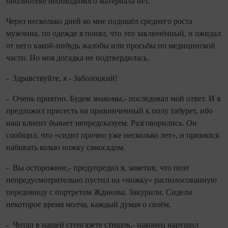
библиотеке необходимого материала нет.
Через несколько дней ко мне подошёл среднего роста
мужчина, по одежде я понял, что это заключённый, и ожидал
от него какой‑нибудь жалобы или просьбы по медицинской
части. Но моя догадка не подтвердилась.
- Здравствуйте, я - Заболоцкий!
- Очень приятно. Будем знакомы,- последовал мой ответ. И я
предложил присесть на привинченный к полу табурет, ибо
наш клиент бывает непредсказуем. Разговорились. Он
сообщил, что «сидит прочно уже несколько лет», и принялся
набивать козью ножку самосадом.
- Вы осторожнее,- предупредил я, заметив, что поэт
непредусмотрительно пустил на «ножку» располосованную
передовицу с портретом Жданова. Закурили. Сидели
некоторое время молча, каждый думая о своём.
- Читал в нашей стенгазете стишок,- наконец нарушил