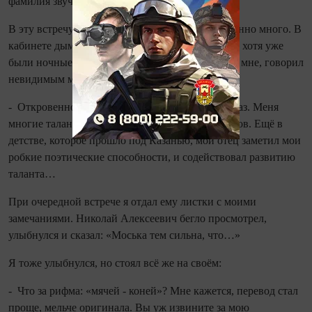
фамилия звучит несколько иначе - Заболотский.
В эту встречу Николай Алексеевич курил особенно много. В
кабинете дым висел ширмой. Я распахнул окно, хотя уже
были ночные заморозки. Он, опять позабыв обо мне, говорил
невидимым мне людям:
- Откровенно говоря, мне в поэзии никто не указ. Меня
многие таланты знают и ценят, особенно Тихонов. Ещё в
детстве, которое прошло под Казанью, мой отец заметил мои
робкие поэтические способности, и содействовал развитию
таланта…
При очередной встрече я отдал ему листки с моими
замечаниями. Николай Алексеевич бегло просмотрел,
улыбнулся и сказал: «Моська тем сильна, что…»
Я тоже улыбнулся, но стоял всё же на своём:
- Что за рифма: «мячей - коней»? Мне кажется, перевод стал
проще, мельче оригинала. Вы уж извините за мою