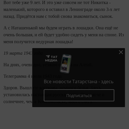
Вот тебе уже 9 лет. И это уже совсем не тот Никитка -
маленький, которого я оставил в Ленинграде около 3‑х лет
назад. Придётся нам с тобой снова знакомиться, сынок.
А с Наташенькой мы будем играть в лошадки. Она ещё не
очень большая, и ей будет удобно сидеть у меня на спине. Из
меня получится недурная лошадка!
19 марта 1943 года
На днях, очевидно, уезжаю отсюда на Алтай.
Телеграмма 4 июля 1943 года
Все новости Татарстана - здесь
Здоров. Вышлите костюмы, немного белья. Здесь
установилась настоящая русская зима. Она мягче и
Подписаться
солнечнее, чем в Комсомольске, много снега…