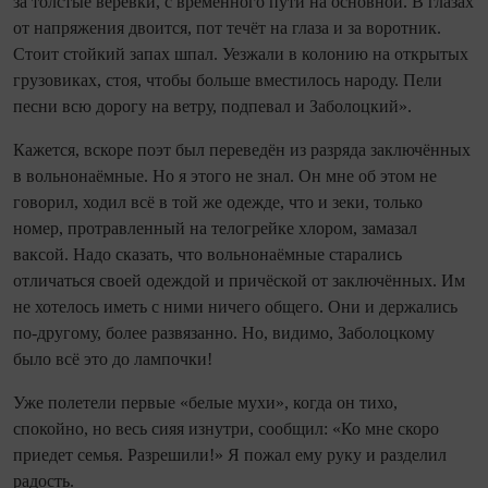
за толстые верёвки, с временного пути на основной. В глазах
от напряжения двоится, пот течёт на глаза и за воротник.
Стоит стойкий запах шпал. Уезжали в колонию на открытых
грузовиках, стоя, чтобы больше вместилось народу. Пели
песни всю дорогу на ветру, подпевал и Заболоцкий».
Кажется, вскоре поэт был переведён из разряда заключённых
в вольнонаёмные. Но я этого не знал. Он мне об этом не
говорил, ходил всё в той же одежде, что и зеки, только
номер, протравленный на телогрейке хлором, замазал
ваксой. Надо сказать, что вольнонаёмные старались
отличаться своей одеждой и причёской от заключённых. Им
не хотелось иметь с ними ничего общего. Они и держались
по‑другому, более развязанно. Но, видимо, Заболоцкому
было всё это до лампочки!
Уже полетели первые «белые мухи», когда он тихо,
спокойно, но весь сияя изнутри, сообщил: «Ко мне скоро
приедет семья. Разрешили!» Я пожал ему руку и разделил
радость.