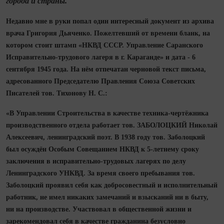
города и страны.
Недавно мне в руки попал один интересный документ из архива
врача Григория Дьяченко. Пожелтевший от времени бланк, на
котором стоит штамп «НКВД СССР. Управление Саранского
Исправительно‑трудового лагеря в г. Караганде» и дата - 6
сентября 1945 года. На нём отпечатан черновой текст письма,
адресованного Председателю Правления Союза Советских
Писателей тов. Тихонову Н. С.:
«В Управлении Строительства в качестве техника‑чертёжника
производственного отдела работает тов. ЗАБОЛОЦКИЙ Николай
Алексеевич, ленинградский поэт. В 1938 году тов. Заболоцкий
был осуждён Особым Совещанием НКВД к 5‑летнему сроку
заключения в исправительно‑трудовых лагерях по делу
Ленинградского УНКВД. За время своего пребывания тов.
Заболоцкий проявил себя как добросовестный и исполнительный
работник, не имел никаких замечаний и взысканий ни в быту,
ни на производстве. Участвовал в общественной жизни и
зарекомендовал себя в качестве гражданина безусловно