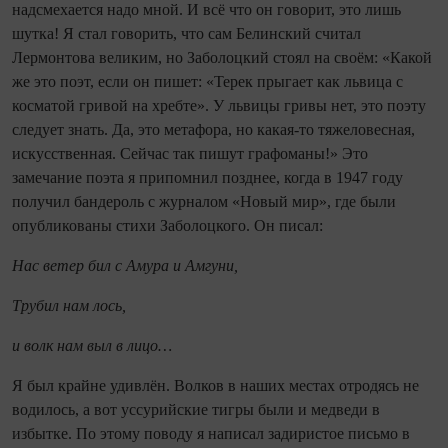
надсмехается надо мной. И всё что он говорит, это лишь
шутка! Я стал говорить, что сам Белинский считал
Лермонтова великим, но Заболоцкий стоял на своём: «Какой
же это поэт, если он пишет: «Терек прыгает как львица с
косматой гривой на хребте». У львицы гривы нет, это поэту
следует знать. Да, это метафора, но какая‑то тяжеловесная,
искусственная. Сейчас так пишут графоманы!» Это
замечание поэта я припомнил позднее, когда в 1947 году
получил бандероль с журналом «Новый мир», где были
опубликованы стихи Заболоцкого. Он писал:
Нас ветер бил с Амура и Амгуни,
Трубил нам лось,
и волк нам выл в лицо…
Я был крайне удивлён. Волков в наших местах отродясь не
водилось, а вот уссурийские тигры были и медведи в
избытке. По этому поводу я написал задиристое письмо в