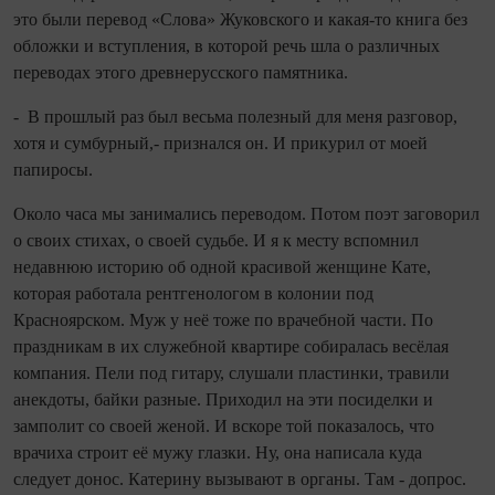
это были перевод «Слова» Жуковского и какая‑то книга без
обложки и вступления, в которой речь шла о различных
переводах этого древнерусского памятника.
- В прошлый раз был весьма полезный для меня разговор,
хотя и сумбурный,- признался он. И прикурил от моей
папиросы.
Около часа мы занимались переводом. Потом поэт заговорил
о своих стихах, о своей судьбе. И я к месту вспомнил
недавнюю историю об одной красивой женщине Кате,
которая работала рентгенологом в колонии под
Красноярском. Муж у неё тоже по врачебной части. По
праздникам в их служебной квартире собиралась весёлая
компания. Пели под гитару, слушали пластинки, травили
анекдоты, байки разные. Приходил на эти посиделки и
замполит со своей женой. И вскоре той показалось, что
врачиха строит её мужу глазки. Ну, она написала куда
следует донос. Катерину вызывают в органы. Там - допрос.