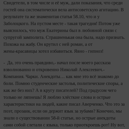
Свидетели, в том числе и её муж, дали показания, что среди
гостей она систематически вела антисоветскую агитацию. В
результате та же знаменитая статья 58.10, что и у
Заболоцкого. На пустом месте - такая трагедия! Потом уже
выяснилось, что муж Екатерины был в любовной связи с
супругой замполита. Страшненькая она была, надо признать.
Похожа на жабу. Он крутил с ней роман, а от
жены‑красавицы хотел избавиться. Явно - гипноз!
- Да, это очень правдиво,- начал после моего рассказа
взволнованно и откровенно Николай Алексеевич.-
Компания. Чарки. Анекдоты… как мне это всё знакомо до
боли. Помню студенческие застолья, политические споры, а
как же без них? А в кругу писателей? Под градусом чего
только не ляпнешь! Я люблю хлёсткие слова и острые
характеристики на людей, какие писал Аверченко. Что это за
поэт, прозаик, если он держит язык за зубами? Конечно, мы
знали о существовании 58‑й статьи, но острые анекдоты
сами собой слетали с языка, только приоткроешь рот! Ну вот,