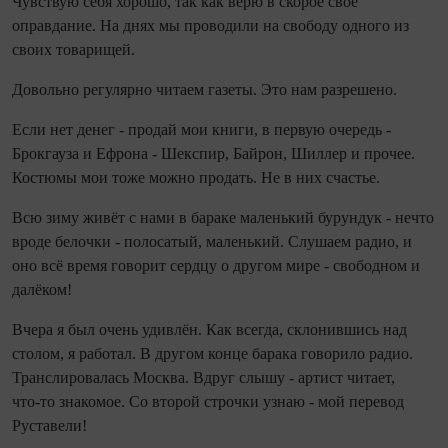
Чувствую себя хорошо, так как верю в скорое свое
оправдание. На днях мы проводили на свободу одного из
своих товарищей.
Довольно регулярно читаем газеты. Это нам разрешено.
Если нет денег - продай мои книги, в первую очередь -
Брокгауза и Ефрона - Шекспир, Байрон, Шиллер и прочее.
Костюмы мои тоже можно продать. Не в них счастье.
Всю зиму живёт с нами в бараке маленький бурундук - нечто
вроде белочки - полосатый, маленький. Слушаем радио, и
оно всё время говорит сердцу о другом мире - свободном и
далёком!
Вчера я был очень удивлён. Как всегда, склонившись над
столом, я работал. В другом конце барака говорило радио.
Транслировалась Москва. Вдруг слышу - артист читает,
что‑то знакомое. Со второй строчки узнаю - мой перевод
Руставели!