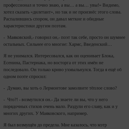
профессионал и точно знаю, а вы… а вы… увы!» Видимо,
хотел сказать «дилетант», но так и не произнёс этого слова.
Распалившись спором, он давал меткие и обидные
характеристики другим поэтам.
- Маяковский,- говорил он,- поэт так себе, просто он шумнее
остальных. Сильнее его многие: Хармс, Введенский…
Я не унимался. Интересовался, как он оценивает Блока,
Есенина, Пастернака, но восторга от этих имён не
последовало. Он только криво ухмыльнулся. Тогда я ещё об
одном поэте спросил:
- Думаю, вы хоть о Лермонтове замолвите тёплое слово?
- Что?! - возмутился он.- Да знаете ли вы, что у него
порядочных стихов очень мало. Раздули его славу, как и у
многих других. У Маяковского, например.
Я был возмущён до предела. Мне казалось, что мэтр