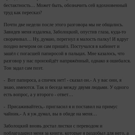
бестактность… Может быть, обозначить сей вдохновенный
труд как пересказ?
Почти две недели после этого разговора мы не общались.
Завидев меня издалека, Заболоцкий, опустив глаза, куда‑то
сворачивал… Ну, думаю, перегнул я малость палку! И вдруг
поздно вечером он сам пришёл. Постучался в кабинет и
зашёл с погасшей папиросой в пальцах. Мне казалось, что
разговор у нас произойдёт напряжённый, однако я ошибался.
Тон задал сам поэт.
- Вот папироса, а спичек нет! - сказал он.- А у вас они, я
знаю, имеются. Так и беседа между двумя людьми. У одного
есть вопрос, а у второго - ответ…
- Присаживайтесь,- пригласил я и поставил на примус
чайник.- А я уж думал, вы в обиде на меня…
Заболоцкий вновь достал листки с переводом и
поблагодарил меня за книги, которые я раздобыл для него, а