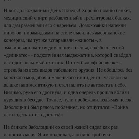
И вот долгожданный День Победы! Хорошо помню банкет,
медицинский спирт, разбавленный в трёхлитровых банках,
для дам размешали его с вареньем. Домохозяйки напекли
пирогов, пирамидками на столе высились американские
консервы, им тут же вспарывали «животы», в
эмалированном тазу домашние соленья, ещё был лесной
«деликатес» - подкопчённая медвежатина, которой снабдил
нас один знакомый охотник. Потом был «фейерверк» -
стрельба из всех видов табельного оружия. Не обошлось без
короткого мордобоя и маленького инцидента - часовой на
вышке напился втихую и стал палить из автомата в небо.
Видимо, рука его дрогнула, и одна очередь прошла вблизи
курящих в беседке. Точнее, пули пробежали, вздымая песок.
Заболоцкий был рядом, побледнел, но отшутился: «Вой­на
нас и здесь хотела достать!»
На банкете Заболоцкий со своей женой сидел как раз
напротив меня. Я им подливал, а он мне грибочки