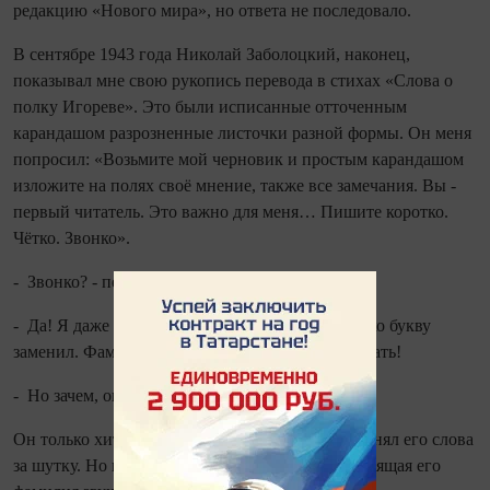
редакцию «Нового мира», но ответа не последовало.
В сентябре 1943 года Николай Заболоцкий, наконец,
показывал мне свою рукопись перевода в стихах «Слова о
полку Игореве». Это были исписанные отточенным
карандашом разрозненные листочки разной формы. Он меня
попросил: «Возьмите мой черновик и простым карандашом
изложите на полях своё мнение, также все замечания. Вы -
первый читатель. Это важно для меня… Пишите коротко.
Чётко. Звонко».
- Звонко? - переспросил я.
- Да! Я даже свою фамилию, вернее, одну только букву
заменил. Фамилия у писателя тоже должна звучать!
- Но зачем, он же не цирковой актёр?!
Он только хитро улыбнулся в ответ. То­гда я принял его слова
за шутку. Но вскоре узнал: действительно, настоящая его