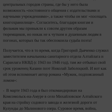
центральных городов страны, где бы у него была
возможность «постоянного общения с издательствами и
научными учреждениями», а также чтобы он мог «посещать
книгохранилище». Согласитесь, благодаря книгам и
фильмам мы привыкли к совсем другим образам
тюремщиков, но никак не к чутким и душевным людям в
погонах, которых бы так обеспокоила судьба поэта!
Получается, что в то время, когда Григорий Дьяченко служил
заместителем начальника санитарного отдела Алтайлага и
Саранлага НКВД (с 1943 по 1946 год), там же отбывал свой
срок уроженец Казани поэт Николай Заболоцкий. И вот как
об этом вспоминает автор романа «Мужик, подпоясанный
ломом»:
- В марте 1943 года я был откомандирован на
Комсомольск‑на‑Амуре в село Михайловское Алтайского
края на стройку содового завода и железной дороги от
Кулунды до Малинового озера. Суровое время, война,