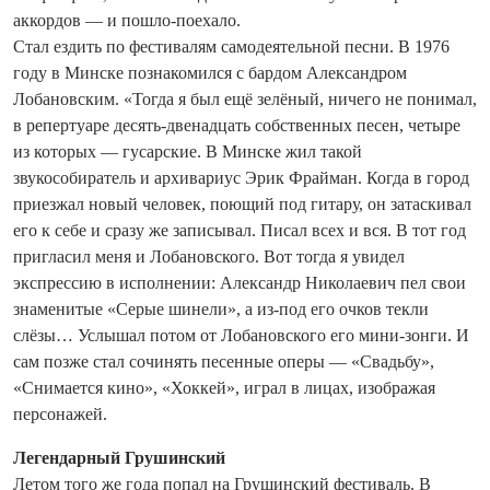
аккордов — и пошло-поехало.
Стал ездить по фестивалям самодеятельной песни. В 1976
году в Минске познакомился с бардом Александром
Лобановским. «То­гда я был ещё зелёный, ничего не понимал,
в репертуаре десять‑двена­дцать собственных песен, четыре
из которых — гусарские. В Минске жил такой
звукособиратель и архивариус Эрик Фрайман. Когда в город
приезжал новый человек, поющий под гитару, он затаскивал
его к себе и сразу же записывал. Писал всех и вся. В тот год
пригласил меня и Лобановского. Вот тогда я увидел
экспрессию в исполнении: Александр Николаевич пел свои
знаменитые «Серые шинели», а из-под его очков текли
слёзы… Услышал потом от Лобановского его мини-зонги. И
сам позже стал сочинять песенные оперы — «Свадьбу»,
«Снимается кино», «Хоккей», играл в лицах, изображая
персонажей.
Легендарный Грушинский
Летом того же года попал на Грушинский фестиваль. В