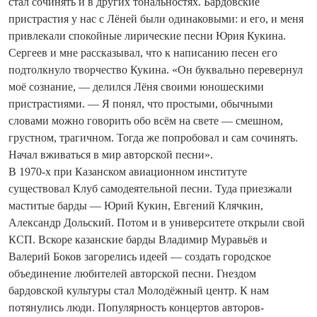
стал сочинять и в других тональностях. Бардовские
пристрастия у нас с Лёней были одинаковыми: и его, и меня
привлекали спокойные лирические песни Юрия Кукина.
Сергеев и мне рассказывал, что к написанию песен его
подтолкнуло творчество Кукина. «Он буквально перевернул
моё сознание, — делился Лёня своими юношескими
пристрастиями. — Я понял, что простыми, обычными
словами можно говорить обо всём на свете — смешном,
грустном, трагичном. Тогда же попробовал и сам сочинять.
Начал вживаться в мир авторской песни».
В 1970-х при Казанском авиационном институте
существовал Клуб самодеятельной песни. Туда приезжали
маститые барды — Юрий Кукин, Евгений Клячкин,
Александр Дольский. Потом и в университете открыли свой
КСП. Вскоре казанские барды Владимир Муравьёв и
Валерий Боков загорелись идеей — создать городское
объединение любителей авторской песни. Гнездом
бардовской культуры стал Молодёжный центр. К нам
потянулись люди. Популярность концертов авторов-