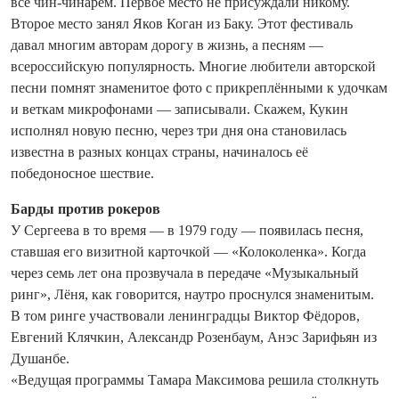
всё чин‑чинарём. Первое место не присуждали никому.
Второе место занял Яков Коган из Баку. Этот фестиваль
давал многим авторам дорогу в жизнь, а песням —
всероссийскую популярность. Многие любители авторской
песни помнят знаменитое фото с прикреплёнными к удочкам
и веткам микрофонами — записывали. Скажем, Кукин
исполнял новую песню, через три дня она становилась
известна в разных концах страны, начиналось её
победоносное шествие.
Барды против рокеров
У Сергеева в то время — в 1979 го­ду — появилась песня,
ставшая его визитной карточкой — «Колоколенка». Когда
через семь лет она прозвучала в передаче «Музыкальный
ринг», Лёня, как говорится, наутро проснулся знаменитым.
В том ринге участвовали ленинградцы Виктор Фёдоров,
Евгений Клячкин, Александр Розенбаум, Анэс Зарифь­ян из
Душанбе.
«Ведущая программы Тамара Максимова решила столкнуть