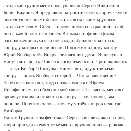
авторской группе меня прослушивали Сергей Никитин и
Борис Вахнюк. Я представил патриотическую, лирическую и
шуточную песни, чтоб показаться всем своим крупным
авторским телом. Спел — и меня пнули со страшной силой,
ни на какой плот не прошёл. В таком вот философском
расположении духа всю ночь ходил-бродил от костра к
костру, у которых пели песни. Подхожу к одному костру —
Юрий Визбор поёт. Вокруг человек пятьдесят. Я послушал
минут пятнадцать. Пошёл к соседнему огню. Проталкиваюсь
— и тут Визбор! Послушал минут пять, иду к третьему
костру — опять Визбор с гитарой… Что за наваждение?
Через несколько лет, когда познакомился с Юрием
Иосифовичем, он объяснил мой глюк: «Ты знаешь, меня всё
время утаскивали от костра к костру — тут попою, там
попою». Понятно стало — почему у трёх костров пело три
Визбора».
На том Грушинском фестивале Сергеев вышел-таки на плот,
жюри присудило ему третье место, вручило приз — рюкзак,