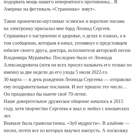
подорвать мощь нашего невероятного противника... В
Америке на фестиваль «Странники» зовут».
Такие ироническо-шутливые эсэмэски и короткие письма
на электронку присылал мне бард Леонид Сергеев.
Спрашивал о настроении и здоровье, о делах и планах, а в
том сообщении, которым я начал, упомянул о предстоящем
юбилее своего друга, доктора, исполнителя авторской песни
Владимира Муравьёва. Последнее было от Леонида
Александровича (хотя он всех просил называть его только по
имени) за две недели до его ухода 5 июля 2022-го.
30 марта — в день рождения Лео­нида Сергеева — отправлял
ему поздравительные послания. И вот пришло это число…
Он праздновал бы нынче своё 70-летие.
Наше доверительное дружеское общение началось в 2015
году, хотя творчество Сергеева я знал и любил с юношеских
лет.
Вначале была грампластинка. «Зуб мудрости». В альбоме —
песни, почти все из которых выучил наизусть. А поскольку