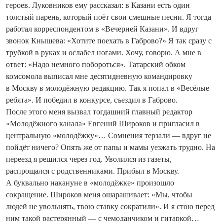
героев. Луковников ему рассказал: в Казани есть один
толстый парень, который поёт свои смешные песни. Я тогда
работал корреспондентом в «Вечерней Казани». И вдруг
звонок Кнышева: «Хотите поехать в Габрово?» Я так сразу с
трубкой в руках и ослабел ногами. Хочу, говорю. А мне в
ответ: «Надо немного побороться». Татарский обком
комсомола выписал мне десяти­дневную командировку
в Москву в молодёжную редакцию. Так я попал в «Весёлые
ребята». И победил в конкурсе, съездил в Габрово.
После этого меня вызвал то­гдашний главный редактор
«Молодёжного канала» Евгений Широков и пригласил в
центральную «молодёжку»… Сомнения терзали — вдруг не
пойдёт ничего? Опять же от папы и мамы уезжать трудно. На
переезд я решился через год. Уволился из газеты,
распрощался с родственниками. Прибыл в Москву.
А буквально накануне в «молодёжке» произошло
сокращение. Широков меня ошарашивает: «Мы, чтобы
людей не увольнять, твою ставку сократили». И я стою перед
ним такой растерянный — с чемоданчиком и гитаркой…