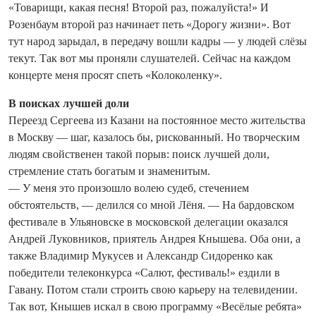
«Товарищи, какая песня! Второй раз, пожалуйста!» И
Розенбаум второй раз начинает петь «Дорогу жизни». Вот
тут народ зарыдал, в передачу вошли кадры — у людей слёзы
текут. Так вот мы проняли слушателей. Сейчас на каждом
концерте меня просят спеть «Колоколенку».
В поисках лучшей доли
Переезд Сергеева из Казани на постоянное место жительства
в Москву — шаг, казалось бы, рискованный. Но творческим
людям свойственен такой порыв: поиск лучшей доли,
стремление стать богатым и знаменитым.
— У меня это произошло волею судеб, стечением
обстоятельств, — делился со мной Лёня. — На бардовском
фестивале в Ульяновске в московской делегации оказался
Андрей Луковников, приятель Андрея Кнышева. Оба они, а
также Владимир Мукусев и Александр Сидоренко как
победители телеконкурса «Салют, фестиваль!» ­ездили в
Гавану. Потом стали строить свою карьеру на телевидении.
Так вот, Кнышев искал в свою программу «Весёлые ребята»