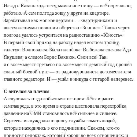
Назад в Казань хода нету, маме-папе пишу — всё нормально,
работаю. А сам полгода живу у друга на квартире.
Зарабатывал как мог концертами — квартирниками и
выступлениями по линии общества «Знание». Только через
полгода удалось устроиться на радиостанцию «Юность».
В первый свой приход на работу надел костюм‑тройку,
галстук. Волновался. Была планёрка. Выбежала сначала Ада
Якушева, а следом Борис Вахнюк. Свои все! Так
я с восемьдесят третьего по восемьдесят девятый год прошёл
славный боевой путь — от радиожурналиста до заместителя
главного редактора. И — ушёл в никуда с гитарой наперевес.
С ангелом за плечом
А случилась тогда «обычная» история. Лёня в ранге
замглавреда, в это время в стране шествовала перестройка,
давление на СМИ становилось всё сильнее и сильнее.
Сергеева вынуждали по долгу службы ломать людей,
которые находились в его подчинении. Скажем, кто-то
приносит репортаж, который хорош во всех отношениях: и