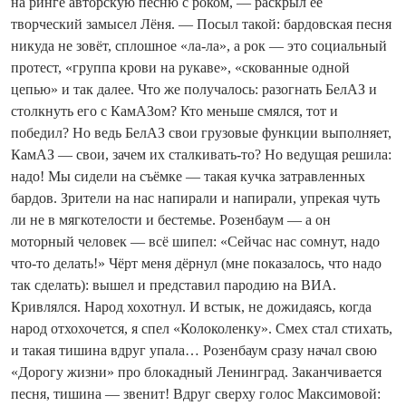
на ринге авторскую песню с роком, — раскрыл её
творческий замысел Лёня. — Посыл такой: бардовская песня
никуда не зовёт, сплошное «ла-ла», а рок — это социальный
протест, «группа крови на рукаве», «скованные одной
цепью» и так далее. Что же получалось: разогнать БелАЗ и
столкнуть его с КамАЗом? Кто меньше смялся, тот и
победил? Но ведь БелАЗ свои грузовые функции выполняет,
КамАЗ — свои, зачем их сталкивать-то? Но ведущая решила:
надо! Мы сидели на съёмке — такая кучка затравленных
бардов. Зрители на нас напирали и напирали, упрекая чуть
ли не в мягкотелости и бестемье. Розенбаум — а он
моторный человек — всё шипел: «Сейчас нас сомнут, надо
что-то делать!» Чёрт меня дёрнул (мне показалось, что надо
так сделать): вышел и представил пародию на ВИА.
Кривлялся. Народ хохотнул. И встык, не дожидаясь, когда
народ отхохочется, я спел «Колоколенку». Смех стал стихать,
и такая тишина вдруг упала… Розенбаум сразу начал свою
«Дорогу жизни» про блокадный Ленинград. Заканчивается
песня, тишина — звенит! Вдруг сверху голос Максимовой: