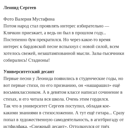
Леонид Сергеев
Фото Валерия Мустафина
Потом народ стал проявлять интерес избирательно —
Клячкин приезжает, а ведь он был в прошлом году...
Постепенно бум прекратился. Но через какое-то время
интерес к бардовской песне вспыхнул с новой силой, всем
хотелось свежей, незаштампованной мысли. Залы-тысячники
собирались! Стадионы!
Университетский десант
Первые песни у Леонида появились в студенческие годы, но
вот первые стихи, по его признанию, он «нашарашил» ещё
восьмиклассником. А в девятом классе написал сочинение в
стихах, и его читала вся школа. Очень этим гордился.
Так что в университет Сергеев поступил, обладая кое-
какими знаниями в стихосложении. А тут ещё гитара... Сразу
попал в художественную самодеятельность, в агитбригаду от
истфилфака, «Снежный десант». Оттолкнулся от трёх