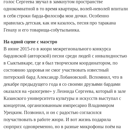
голос Сергеева звучал в замкнутом пространстве
однокомнатной в то время квартиры, волей-неволей впитали
в себя строки барда-философа мои дочки. Особенно
нравилась детская, как им казалось, песня про таракана
Генаху и его товарища-собутыльника.
На одной сцене с маэстро
В июне 2015-го в жюри межрегионального конкурса
бардовской (авторской) песни среди людей с инвалидностью
в Сыктывкаре, где я был творческим координатором, по
состоянию здоровья не смог участвовать известный
питерский бард Александр Лобановский. Вспомнил, что в
декабре предыдущего года я со своими друзь­ями бардами
оказался на «разогреве» у Леонида Сергеева, который в зале
Казанского университета культуры и искусств выступал с
концертом, организованным импресарио Владимиром
Урецким. Позвонил, и он с радостью согласился
поучаствовать в работе жюри. И вот жизнь подарила
сюрприз: одновременно, но в разные микрофоны поём на