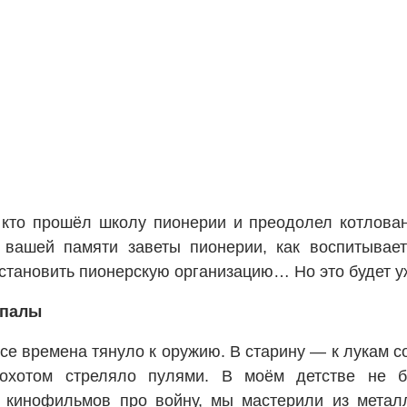
 кто прошёл школу пионерии и преодолел котлован
 вашей памяти заветы пионерии, как воспитывае
становить пионерскую организацию… Но это будет уж
опалы
е времена тянуло к оружию. В старину — к лукам со 
рохотом стреляло пулями. В моём детстве не 
 кинофильмов про войну, мы мастерили из металл