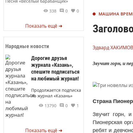
Песня «Веселый барабанщик»
338
0
0
МАШИНА ВРЕМ
Показать ещё ➜
Заголово
Народные новости
Эдвард ХАКИМОВ
Дорогие друзья
Звучит горн, и п
журнала «Казань»,
спешите подписаться
на любимый журнал!
Продолжается подписка
на журнал «Казань»
Страна Пионе
13790
0
1
Звучит горн, 
Пионерская орг
Показать ещё ➜
ребят и девчон