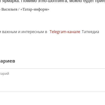
т ярмарка. Помимо этно-шоппинга, можно будет прин
 Васильев / «Татар-информ»
м важным и интересным в
Telegram-канале
Татмедиа
тариев