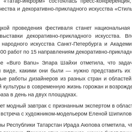
«Татар-информ» состоялась пресс-конференция,
чества и декоративно-прикладного искусства «Стиль
кой проведения фестиваля станет национальная 
выставки декоративно-прикладного искусства. В
ародного искусства Санкт-Петербурга и Академии
400 работ по 15 направлениям декоративно-прикладн
ье «
Buro
Banu
» Элара Шайхи отметила, что задач
м виде, какими они были — нужно представить их
ные работы дизайнеров из разных стран и област
й культуры в современную жизнь горожан и возрожд
раза в день на двух площадках.
дет модный завтрак с признанным экспертом в обла
т встреча с художником-модельером Еленой Шипилов
ры Республики Татарстан Ирада Аюпова отметила, ч