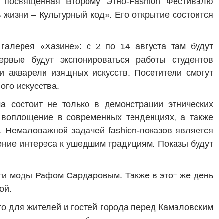
 посвященная Второму Этно-
Fashion
Фестивалю
 жизни – Культурный код». Его открытие состоится
галерея «Хазине»: с 2 по 14 августа там будут
первые будут экспонироваться работы студентов
 акварели изящных искусств. Посетители смогут
ого искусства.
а состоит не только в демонстрации этнических
 воплощение в современных тенденциях, а также
ей. Немаловажной задачей
fashion
-показов является
ение интереса к ушедшим традициям. Показы будут
сти моды Рафом Сардаровым. Также в этот же день
ой.
то для жителей и гостей города перед Камаловским