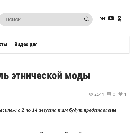
кты
Видео дня
аль этнической моды
2544
0
1
зине»: с 2 по 14 августа там будут представлены