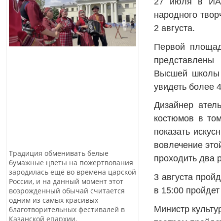
27 июля в ИА 
народного твор
2 августа.
Первой площад
представлены 
Высшей школы н
увидеть более 
Дизайнер ател
костюмов в то
показать искус
вовлечение это
Традиция обменивать белые
проходить два 
бумажные цветы на пожертвования
зародилась ещё во времена царской
3 августа прой
России, и на данный момент этот
в 15:00 пройде
возрожденный обычай считается
одним из самых красивых
Министр культу
благотворительных фестивалей в
Казанской епархии.