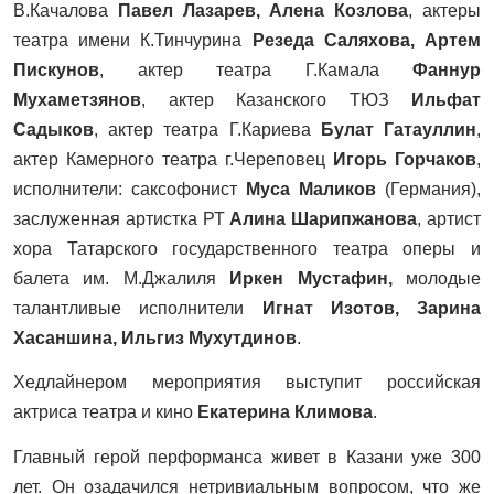
В.Качалова
Павел Лазарев, Алена Козлова
, актеры
театра имени К.Тинчурина
Резеда Саляхова, Артем
Пискунов
, актер театра Г.Камала
Фаннур
Мухаметзянов
, актер Казанского ТЮЗ
Ильфат
Садыков
, актер театра Г.Кариева
Булат Гатауллин
,
актер Камерного театра г.Череповец
Игорь Горчаков
,
исполнители: саксофонист
Муса Маликов
(Германия),
заслуженная артистка РТ
Алина Шарипжанова
, артист
хора Татарского государственного театра оперы и
балета им. М.Джалиля
Иркен Мустафин,
молодые
талантливые исполнители
Игнат Изотов, Зарина
Хасаншина, Ильгиз Мухутдинов
.
Хедлайнером мероприятия выступит российская
актриса театра и кино
Екатерина Климова
.
Главный герой перформанса живет в Казани уже 300
лет. Он озадачился нетривиальным вопросом, что же