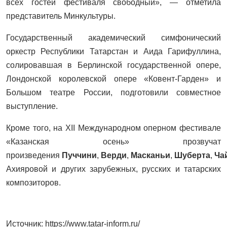
всех гостей фестиваля свободный», — отметила
представитель Минкультуры.
Государственный академический симфонический
оркестр Республики Татарстан и Аида Гарифуллина,
солировавшая в Берлинской государственной опере,
Лондонской королевской опере «Ковент-Гарден» и
Большом театре России, подготовили совместное
выступление.
Кроме того, на XII Международном оперном фестивале
«Казанская осень» прозвучат
произведения
Пуччини
,
Верди
,
Масканьи
,
Шуберта
,
Ча
Ахияровой и других зарубежных, русских и татарских
композиторов.
Источник: https://www.tatar-inform.ru/