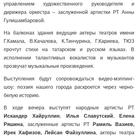
управлением художественного руководителя и
дирижера оркестра – заслуженной артистки РТ Анны
Гулишамбаровой.
На балконах здания ведущие актеры театров имени
Г.Камала, В.Качалова, К.Тинчурина, Г.Кариева, ТЮЗ
прочтут стихи на татарском и русском языках. В
исполнении талантливых вокалистов и музыкантов
прозвучат музыкальные произведения.
Выступления будут сопровождаться видео-мэппинг-
шоу: поэзия нашего города раскроется через черно-
белую историю.
В ходе вечера выступят народные артисты РТ
Искандер Хайруллин
,
Илья Славутский
,
Елена
Ряшина
, заслуженные артисты РТ
Рамиль Вазиев,
Ирек Хафизов, Лейсан Файзуллина
, актеры театра