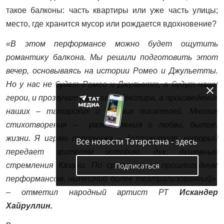
такое балконы: часть квартиры или уже часть улицы;
место, где хранится мусор или рождается вдохновение?
«В этом перформансе можно будет ощутить
романтику балкона.
Мы решили подготовит
ь
этот
вечер, основываясь на истории
Ромео и Джульетты
.
Но
у нас
не будет Ромео и Джульетт, а
будут наши
герои, и прозвучат не стихи Шекспира, а
произведения
наших – татарских и русских писателей. Многие
стихотворения – размышления о любви,
бытие,
жизни. Я играю персонажа – долгожителя, который
Все новости Татарстана - здесь
передает зрителям историю, дух, душевные
Подписаться
стремления Казани. По сравнению с прошлогодним
перформансом, нынешний более театрализованный»,
– отметил
народный артист РТ
Искандер
Хайруллин.