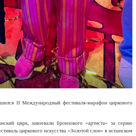
ршился II Международный фестиваля-марафон циркового
нский цирк, завоевали бронзового «артиста» за серию
стиваль циркового искусства «Золотой слон» в испанском