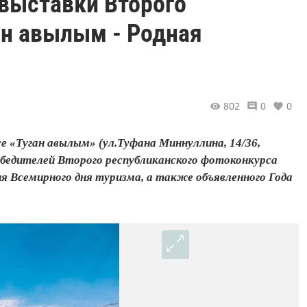
овыставки Второго
ан авылым - Родная
802
0
0
е «Туган авылым» (ул.Туфана Миннуллина, 14/36,
едителей Второго республиканского фотоконкурса
я Всемирного дня туризма, а также объявленного Года