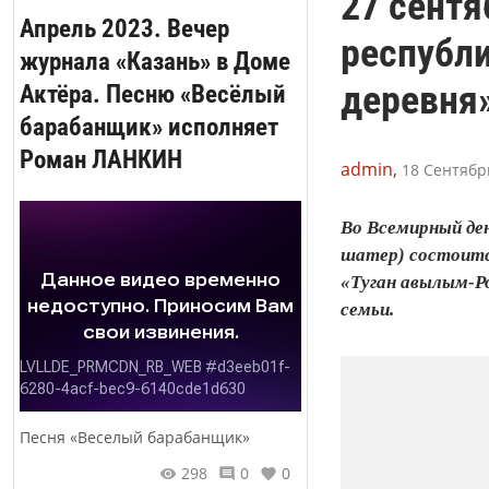
27 сентя
Апрель 2023. Вечер
республи
журнала «Казань» в Доме
деревня
Актёра. Песню «Весёлый
барабанщик» исполняет
Роман ЛАНКИН
admin,
18 Сентябрь
Во Всемирный ден
шатер) состоитс
«Туган авылым-Ро
семьи.
Песня «Веселый барабанщик»
298
0
0