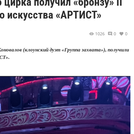
 цирка получил «бронзу» II
о искусства «АРТИСТ»
1026
0
0
новалов (клоунский дуэт «Группа захвата»), получили
СТ».