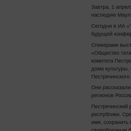
Завтра, 1 апре
наследию Мауля
Сегодня в ИА «
будущей конфер
Спикерами выст
«Общество тата
комитета Пестр
дома культуры,
Пестречинского
Они рассказали
регионов Росси
Пестречинский 
республики. Ср
имя, сохранить 
своеобразным б