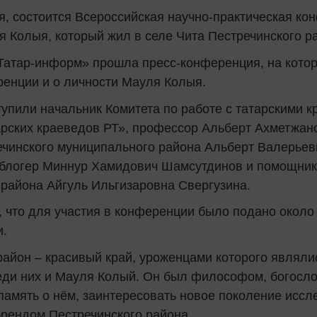
ля, состоится Всероссийская научно-практическая к
 Колыя, который жил в селе Чита Пестречинского р
Татар-информ» прошла пресс-конференция, на котор
енции и о личности Мауля Колыя.
упили начальник Комитета по работе с татарскими 
рских краеведов РТ», профессор Альберт Ахметжан
ечинского муниципального района Альберт Валерьеви
 блогер Миннур Хамидович Шамсутдинов и помощник
 района Айгуль Ильгизаровна Свергузина.
, что для участия в конференции было подано около 
и.
район – красивый край, уроженцами которого явля
еди них и Мауля Колый. Он был философом, богослов
память о нём, заинтересовать новое поколение иссле
рендом Пестречинского района.