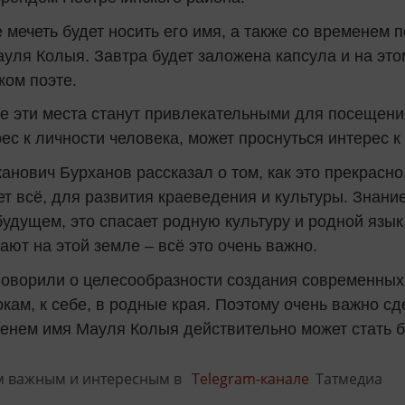
 мечеть будет носить его имя, а также со временем 
уля Колыя. Завтра будет заложена капсула и на это
ком поэте.
е эти места станут привлекательными для посещения
рес к личности человека, может проснуться интерес к 
анович Бурханов рассказал о том, как это прекрасно
ет всё, для развития краеведения и культуры. Знани
удущем, это спасает родную культуру и родной язык
ют на этой земле – всё это очень важно.
говорили о целесообразности создания современны
окам, к себе, в родные края. Поэтому очень важно 
енем имя Мауля Колыя действительно может стать б
м важным и интересным в
Telegram-канале
Татмедиа