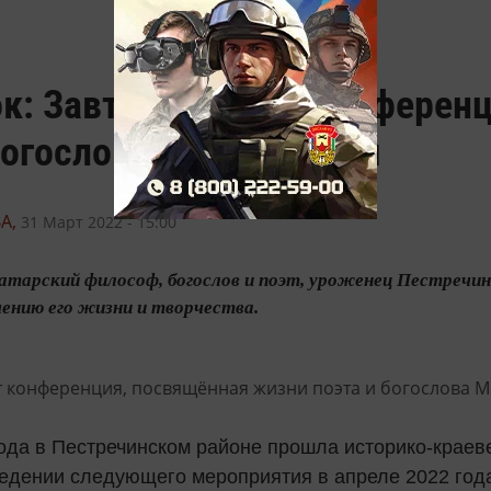
к: Завтра пройдёт конферен
богослова Мауля Колыя
А,
31 Март 2022 - 15:00
тарский философ, богослов и поэт, уроженец Пестречинс
ению его жизни и творчества.
года в Пестречинском районе прошла историко-краев
едении следующего мероприятия в апреле 2022 год