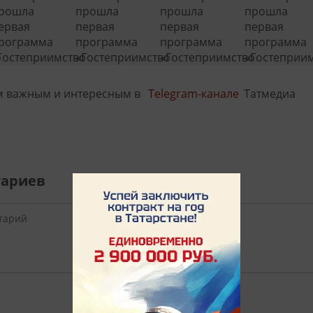
м важным и интересным в
Telegram-канале
Татмедиа
тариев