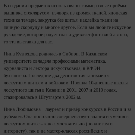
В создании предметов использованы самыеразные приёмы:
вышивка стеклярусом, пэчворк из кромок тканей, японская
техника темари, закрутка без шитья, наклейка ткани на
яичную скорлупу и многое другое. Если вы любите искусное
рукоделие, которое радует глаз и удивляетфантазией автора,
то эта выставка для вас.
Нина Кузнецова родилась в Сибири. В Казанском
университете овладела профессиями математика,
журналиста и лектора-искусствоведа, в КФЭИ –
бухгалтера. Последние два десятилетия занимается
лоскутным шитьем и войлоком. Прошла 10-дневные школы
лоскутного шитья в Казани: в 2001, 2007 и 2010 годах,
стажировалась в Штутгарте в 2002-м.
Нина Любимовна – лауреат и призёр конкурсов в России и за
рубежом. Она постоянно совершенствует знания и умения в
лоскутном шитье – как самостоятельно (по книгам и
интернету), так и на мастер-классах российских и