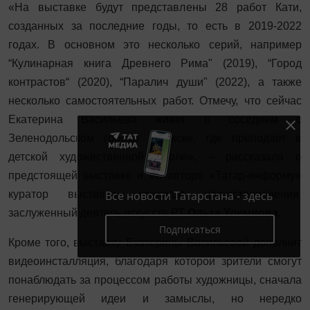
«На выставке будут представлены 28 работ Кати,
созданных за последние годы, то есть в 2019-2022
годах. В основном это несколько серий, например
“Кулинарная книга Древнего Рима" (2019), “Город
контрастов“ (2020), “Паралич души" (2022), а также
несколько самостоятельных работ. Отмечу, что сейчас
Екатерина Васильева живет в соседнем с
Зеленодольском городе Волжске, где преподает в
детской художественной школе», – рассказала о
предстоящей выставке и ее авторе «Татар-информу»
куратор выставки, кандидат искусствоведения,
Все новости Татарстана - здесь
заслуженный деятель искусств РТ
Ольга Улемнова.
Подписаться
Кроме того, выставку Екатерины Васильевой дополнит
видеоинсталляция, благодаря которой зрители смогут
понаблюдать за процессом работы художницы, сначала
генерирующей идеи и замыслы, но нередко