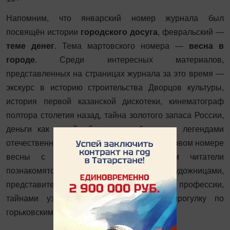
Напомним, что январский номер журнала был
посвящён истории
городского досуга
, февральский —
теме денег
. Тема мартовского номера —
весна в
городе
. Среди интересных материалов,
представленных на страницах журнала за это время —
экскурс в историю строительства Дворцов культуры,
история первой казанской дискотеки, кинематограф
полтора столетия назад, тайна золотого запаса России,
деньги как музейный экспонат, беседы с легендами
отечественной и казанской медицины. В первом номере
весны с ярким «женским» акцентом читатели
познакомятся с талантливыми художницами,
представительницами музыкальной профессии,
тайнами узоров ичигов и совершат прогулку по
горьковским местам Казани.